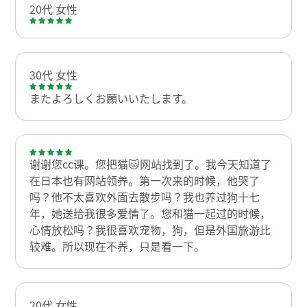
20代 女性
30代 女性
またよろしくお願いいたします。
谢谢您cc课。您把猫🐱网站找到了。我今天知道了
在日本也有网站领养。第一次来的时候，他哭了
吗？他不太喜欢外面去散步吗？我也养过狗十七
年，她送给我很多爱情了。您和猫一起过的时候，
心情放松吗？我很喜欢宠物，狗，但是外国旅游比
较难。所以现在不养，只是看一下。
20代 女性