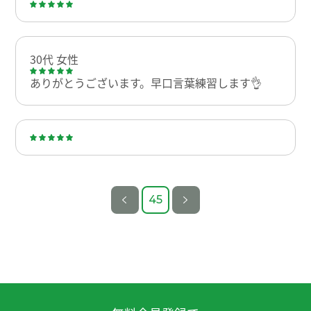
30代 女性
ありがとうございます。早口言葉練習します👌
45