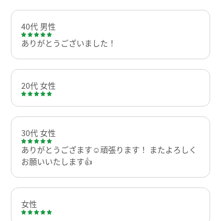
40代 男性
ありがとうございました！
20代 女性
30代 女性
ありがとうござます☺頑張ります！ またよろしく
お願いいたします👍
女性