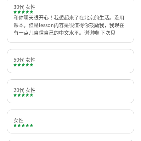
30代 女性
和你聊天很开心！我想起来了在北京的生活。没用
课本，但是lesson内容是很值得你鼓励我，我现在
有一点儿自信自己的中文水平。谢谢啦 下次见
50代 女性
20代 女性
女性