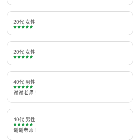
20代 女性
20代 女性
40代 男性
谢谢老师！
40代 男性
谢谢老师！