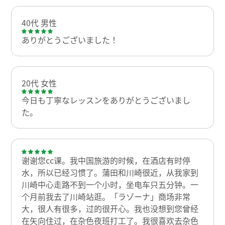
40代 男性
ありがとうございました！
20代 女性
今日も丁寧なレッスンをありがとうございまし
た。
谢谢您cc课。我中国旅游的时候，在酒店有时停
水，所以已经习惯了。蒲田和川崎很近，从我家到
川崎中心走路不到一个小时，坐电车只五分钟。一
个月前我去了川崎站逛。「ラゾーナ」商场非常
大，很人有很多，过的很开心。我也没想到您曾经
在矢向住过，在杂色夜班打工了。我很喜欢去杂色