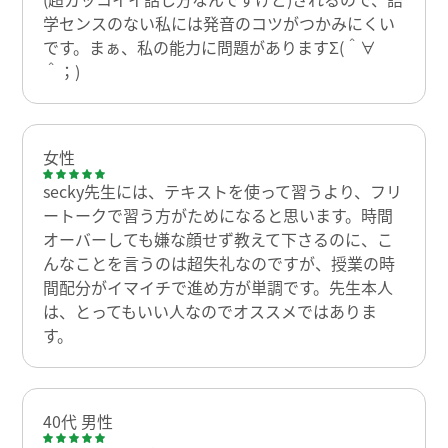
学センスのない私には発音のコツがつかみにくい
です。まぁ、私の能力に問題がありますΣ(＾∀
＾；)
女性
secky先生には、テキストを使って習うより、フリ
ートークで習う方がためになると思います。時間
オーバーしても嫌な顔せず教えて下さるのに、こ
んなことを言うのは超失礼なのですが、授業の時
間配分がイマイチで進め方が単調です。先生本人
は、とってもいい人なのでオススメではありま
す。
40代 男性