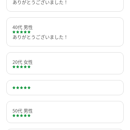
ありがとうございました！
40代 男性
ありがとうございました！
20代 女性
50代 男性