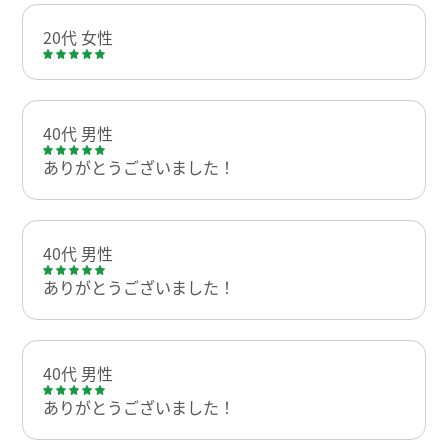
20代 女性
40代 男性
ありがとうございました！
40代 男性
ありがとうございました！
40代 男性
ありがとうございました！