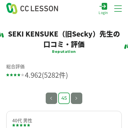
Login
SEKI KENSUKE（旧Secky）先生の
口コミ・評価
Reputation
総合評価
4.962
(5282件)
45
40代 男性