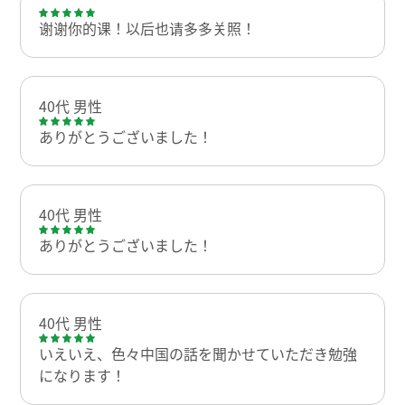
谢谢你的课！以后也请多多关照！
40代 男性
ありがとうございました！
40代 男性
ありがとうございました！
40代 男性
いえいえ、色々中国の話を聞かせていただき勉強
になります！