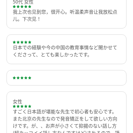
50代 女性
我上次也见到您，很开心。听温柔声音让我放松点
儿。下次见！
日本での経験や今の中国の教育事情など聞かせて
くださって、とても楽しかったです。
女性
すごく日本語が堪能な先生で初心者も安心です。
また北京の先生なので発音矯正をして欲しい方向
けです。が、、お声が小さくて抑揚のない話し方
(超カッコイイ話し方なんですけど)されるので、語