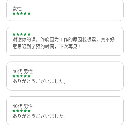
女性
谢谢你的课，昨晚因为工作的原因我很累，真不好
意思迟到了预约时间，下次再见！
40代 男性
ありがとうございました。
40代 男性
ありがとうございました。