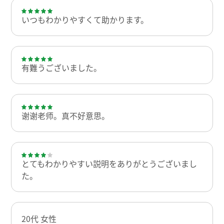
いつもわかりやすくて助かります。
有難うございました。
谢谢老师。真不好意思。
とてもわかりやすい説明をありがとうございまし
た。
20代 女性