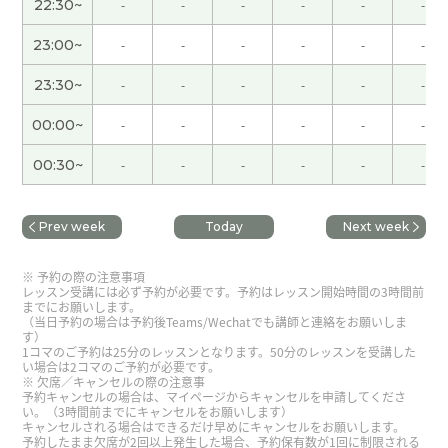
很潇洒的人，真的吗！我高兴极了！ 关于“瞎”的用
22:30~
-
-
-
-
-
-
法明白了。瞎吵，瞎跑，瞎着急，瞎操心等。谢谢
23:00~
-
-
-
-
-
-
您，下次见。
23:30~
-
-
-
-
-
-
谢谢今天的課程。在忙碌的生活中，找到空闲时间
来做家务和自己的事情，也不错。期待下次見！
00:00~
-
-
-
-
-
-
00:30~
-
-
-
-
-
-
谢谢您的课！今天我上得很开心，下次也请多多指
教。
Prev week
Today
Next week
今天过得非常开心，甚至让我忘了时间的流逝。我
予約の際の注意事項
有点遗憾，要是能把中文说得更流利一点就好
レッスン受講には必ず予約が必要です。予約はレッスン開始時間の3時間前
了……县木塔、悬空寺、云冈石窟……其实这些地
までにお願いします。
（当日予約の場合は予約後Teams/Wechatでも講師と連絡をお願いしま
方都是朋友带我去参观的。下次上课的时候，我会
す）
给老师看这些照片。
( 50代 女性 )
1コマのご予約は25分のレッスンとなります。50分のレッスンを受講した
い場合は2コマのご予約が必要です。
欠席／キャンセルの際の注意事
予約キャンセルの場合は、マイページからキャンセルを申請してくださ
好好儿休息吧。谢谢您，下次见。
い。（3時間前までにキャンセルをお願いします）
キャンセルされる場合はできるだけ早めにキャンセルをお願いします。
予約したまま欠席が2回以上発生した場合、予約保有数が1回に制限される