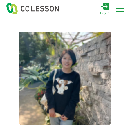
Login