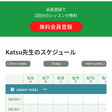
今天也非常感谢您。您告诉了我一些我以前不太了
解的旅游景点，我觉得很开心，也很有意思。
( 女性
会員登録で
)
回分のレッスンが無料
2
無料会員登録
谢谢老师！我非常期待这次时隔七年的中国之旅。
如果能体验到无人驾驶出租车等最前沿的技术,将令
我倍感欣喜。我满脑子都在想,在广州的哪家店吃什
么哈哈哈😄我期待接下来的课。下次见～
Katsu先生のスケジュール
谢谢老师，感谢你的详细的解释。下次再见！
Prev week
Today
Next week
本想再多听听关于内蒙古的故事，抱歉，我出了一
8/6
8/7
8/8
8/9
8/10
8/11
身汗。 最近的天气真奇怪呀室内一旦变热，到了晚
木
金
土
日
月
火
上也凉不下来。老师也请多保重身体。下次见！
(
朝
50代 女性 )
（06:00~11:30）
06:00~
-
-
-
-
-
-
谢谢老师！用中文聊剪辑视频的事情对我来说有点
06:30~
-
-
-
-
-
-
儿难，但是在老师的帮助下，我记住了很多重要的