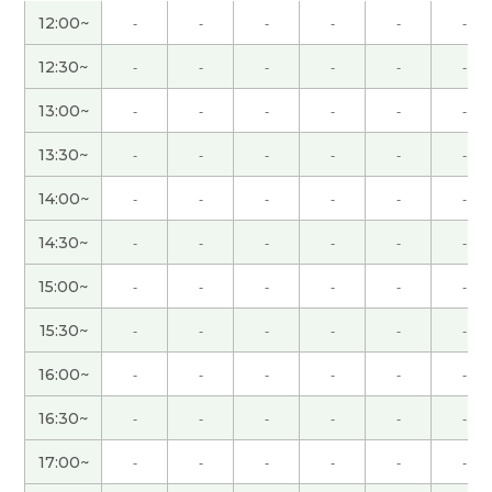
自我介绍，太谢谢您了。我有自信。下次见！
12:00~
-
-
-
-
-
-
聞き取りやすくゆっくり話していていただき、あり
12:30~
-
-
-
-
-
-
がとうございます。 先生も来週楽しんでくださ
13:00~
-
-
-
-
-
-
い。 またお願いしまっす。
( 50代 男性 )
13:30~
-
-
-
-
-
-
老师，今天也谢谢您！我们下次见！
( 女性 )
14:00~
-
-
-
-
-
-
谢谢老师的课！这次用的新闻虽然很难，但是和老
14:30~
-
-
-
-
-
-
师一起讨论非常有意思。我学到了很多。下次也请
15:00~
-
-
-
-
-
-
多多指教！
15:30~
-
-
-
-
-
-
通过这次对话，我了解了很多中国的旅游景点，也
16:00~
-
-
-
-
-
-
学到了不少以前不知道的事情。接下来我们换个主
题聊聊吧！非常感谢你的评价^^
16:30~
-
-
-
-
-
-
感謝您在今天的课上您的耐心地教我。​您的课非常
17:00~
-
-
-
-
-
-
有趣，又能学到很多知识，每次上您的课我都特别