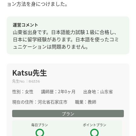
ョン方法を身につけました。
運営コメント
山東省出身です。日本語能力試験１級に合格し、
日本に留学経験があります。日本語を使ったコミ
ュニケーションは問題ありません。
Katsu先生
先生
：
No.
86336
性別：
女性
講師歴：
2年0ヶ月
出身地：
山东省
現在の住所：
河北省石家庄市
職業：
教師
プラン
毎日プラン
ポイントプラン