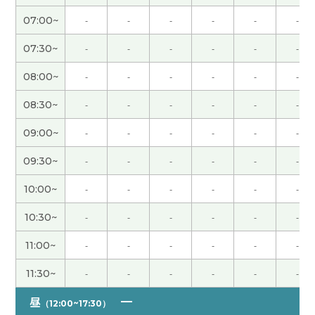
词汇。为了能顺利地使用，我会好好练习的。下次
07:00~
-
-
-
-
-
-
课也请多多关照！
( 50代 男性 )
07:30~
-
-
-
-
-
-
谢谢您的课程，因为最近我学中文的时间少了，所
08:00~
-
-
-
-
-
-
以今天想不起来单词了。因为是自学，所以跟我的
动力有关系。我想在年内考五级，所以得再努力一
08:30~
-
-
-
-
-
-
下吧
09:00~
-
-
-
-
-
-
今天老师耐心、细致地为我讲解了很多内容，非常
09:30~
-
-
-
-
-
-
感谢老师！下次见。
( 女性 )
10:00~
-
-
-
-
-
-
聊得很开心!
( 50代 男性 )
10:30~
-
-
-
-
-
-
11:00~
-
-
-
-
-
-
感谢您一直以来的教导。 关于水果的讨论也很有
趣。果然，日本除了香蕉以外的水果都很贵。期待
11:30~
-
-
-
-
-
-
下次見！
昼
（12:00~17:30）