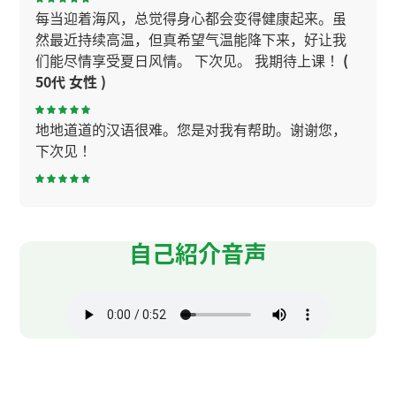
每当迎着海风，总觉得身心都会变得健康起来。虽
然最近持续高温，但真希望气温能降下来，好让我
们能尽情享受夏日风情。 下次见。 我期待上课！
(
50代 女性 )
地地道道的汉语很难。您是对我有帮助。谢谢您，
下次见！
谢谢的課程。感謝您总是纠正我的发音。和您无聊
的对话 让我学到了很多在日常生活中可以用的表
达。期待下次见！
自己紹介音声
感谢今天课程。下次见！
谢谢老师，你给我了详细的解释，我明白了。今天
不好意思。下次我努力顺利的上课。下次再见。