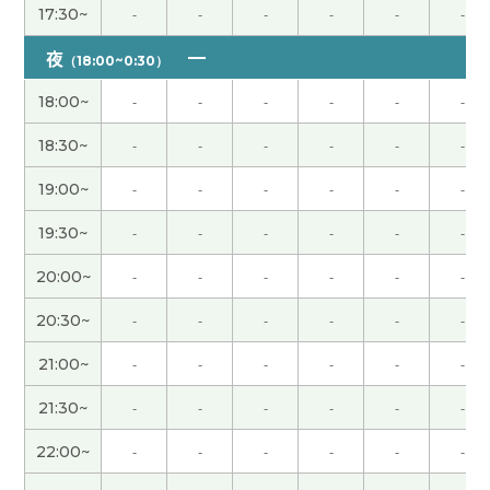
17:30~
-
-
-
-
-
-
开心。我来试试用学到的词语造个句子。期待下次
見！
夜
（18:00~0:30）
18:00~
-
-
-
-
-
-
非常感谢您向我介绍了中国各地的美丽景点。 我在
网上看了太原晋源的景色，那真是一个非常棒的公
18:30~
-
-
-
-
-
-
园。我一定想去那里看看。关于新疆的独库公路，
我是第一次听说。虽然对日本人来说难度似乎有点
19:00~
-
-
-
-
-
-
大，但我还是把它加入了“有朝一日想去”的清单
19:30~
-
-
-
-
-
-
中。今后也请多多关照。
( 50代 女性 )
20:00~
-
-
-
-
-
-
这次我们聊了日本和中国的音乐和文学。发现了我
20:30~
-
-
-
-
-
-
们的音乐品味很相似。周深的《大拉崩塌》非常精
彩，他一人分饰五角。他还会唱日语歌。每年除夕
21:00~
-
-
-
-
-
-
在”春节联欢晚会”的焦点人物，王菲也发行了一首
日语歌曲，你知道吗？下次跟你讲这事。下次见！
(
21:30~
-
-
-
-
-
-
男性 )
22:00~
-
-
-
-
-
-