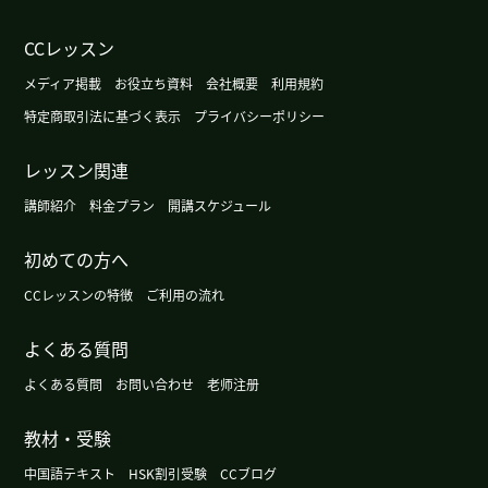
听。请再教我。
CCレッスン
劳逸结合很重要。谢谢您，下次见！
メディア掲載
お役立ち資料
会社概要
利用規約
特定商取引法に基づく表示
プライバシーポリシー
和您一起上课总是很开心而且有意义。谢谢您，下
次见！
レッスン関連
谢谢老师！今天的课也非常开心。听说北方已经38
講師紹介
料金プラン
開講スケジュール
度了，我真的太吃惊了。中国很大，每个地方的天
初めての方へ
气都不一样，不过现在的天气确实有点儿异常。天
气很热，请老师多注意身体。 非常感谢您关心我的
CCレッスンの特徴
ご利用の流れ
厦门旅行，老师的温柔让我非常感动。为了不遇到
麻烦，我会留出充足的时间来行动。旅行结束后，
よくある質問
我会给您报告的。下一次课也请多多关照！下次
よくある質問
お問い合わせ
老师注册
见。
( 50代 男性 )
教材・受験
我向老师介绍了低气压引起的头痛和相关的app，很
也学到了新的词语，很开心。谢谢老师下次见！
( 女
中国語テキスト
HSK割引受験
CCブログ