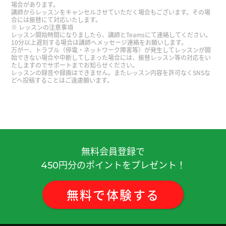
場合があります。
和您一起聊天的时间真的很开心，谢谢您！
講師からレッスンをキャンセルさせていただく場合もございます。その場
合には振替にて対応いたします。
レッスンの注意事項
每次和老师一起聊得很开心！下次见！
( 男性 )
レッスン開始時間になりましたら、講師とTeamsにて連絡してください。
10分以上遅刻する場合は講師へメッセージ連絡をお願いします。
万が一、トラブル（停電・ネットワーク障害等）が発生してレッスンが開
始できない場合や中断してしまった場合には、振替レッスン等の対応をい
尤其晚上非常忙碌，但是我觉得基本上很开心。谢
たしますのでサポートまでお知らせください。
谢您，下次见！
レッスンの録音や録画はできません。またレッスン内容を許可なくSNSな
どへ投稿することはご遠慮願います。
一边造句一边学习单词很有意思。五声音阶我明白
了。谢谢您，下次见。
谢谢您的课！今天的文章虽然难，但是让我想起了
無料会員登録で
在中国度过的时光，非常开心。下次也请多多关
円分のポイントをプレゼント！
照。
450
谢谢您教我细致的表达。这些说法在教科书里似乎
無料
で
体験
する
没有。最近为了练习写作，我开始经常写日记。虽
然阅读速度慢，也有语法错误，但谢谢你耐心倾