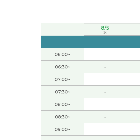
今天老师耐心、细致地为我讲解了很多内容，
8/5
聊得很开心!
( 50代 男性 )
水
感谢您一直以来的教导。 关于水果的讨论也很
06:00~
-
自我介绍，太谢谢您了。我有自信。下次见！
06:30~
-
聞き取りやすくゆっくり話していていただき、
07:00~
-
07:30~
-
老师，今天也谢谢您！我们下次见！
( 女性 )
08:00~
-
谢谢老师的课！这次用的新闻虽然很难，但是
08:30~
-
09:00~
-
通过这次对话，我了解了很多中国的旅游景点，