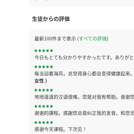
生徒からの評価
最新100件まで表示 (
すべての評価
)
今日もとても分かりやすかったです。ありが
每当迎着海风，总觉得身心都会变得健康起来。
女性 )
地地道道的汉语很难。您是对我有帮助。谢谢
谢谢的課程。感謝您总是纠正我的发音。和您无
感谢今天课程。下次见！