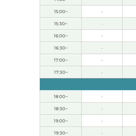
好好儿休息吧。谢谢您，下次见。
15:00~
-
和您一起聊天的时间真的很开心，谢谢您！
15:30~
-
16:00~
-
每次和老师一起聊得很开心！下次见！
( 男性 )
16:30~
-
尤其晚上非常忙碌，但是我觉得基本上很开心
17:00~
-
17:30~
-
一边造句一边学习单词很有意思。五声音阶我
谢谢您的课！今天的文章虽然难，但是让我想
18:00~
-
谢谢您教我细致的表达。这些说法在教科书里
18:30~
-
教我。
19:00~
-
劳逸结合很重要。谢谢您，下次见！
19:30~
-