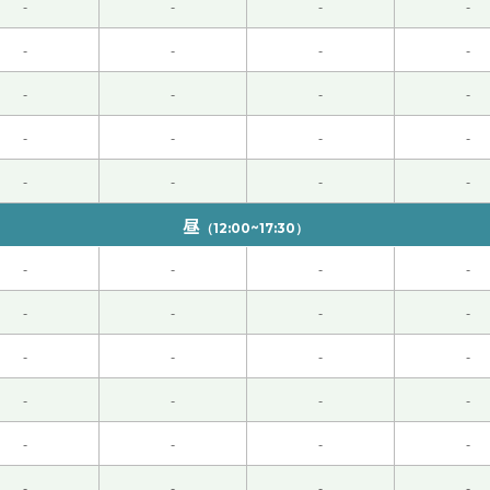
-
-
-
-
非常有趣，又能学到很多知识，每次上您的课我都特别开心。我
-
-
-
-
我在网上看了太原晋源的景色，那真是一个非常棒的公园。我一
-
-
-
-
但我还是把它加入了“有朝一日想去”的清单中。今后也请多多
-
-
-
-
了我们的音乐品味很相似。周深的《大拉崩塌》非常精彩，他一人
-
-
-
-
语歌曲，你知道吗？下次跟你讲这事。下次见！
( 男性 )
昼
（12:00~17:30）
”的用法明白了。瞎吵，瞎跑，瞎着急，瞎操心等。谢谢您，下次
-
-
-
-
时间来做家务和自己的事情，也不错。期待下次見！
-
-
-
-
-
-
-
-
多指教。
-
-
-
-
。我有点遗憾，要是能把中文说得更流利一点就好了……县木塔
-
-
-
-
看这些照片。
( 50代 女性 )
-
-
-
-