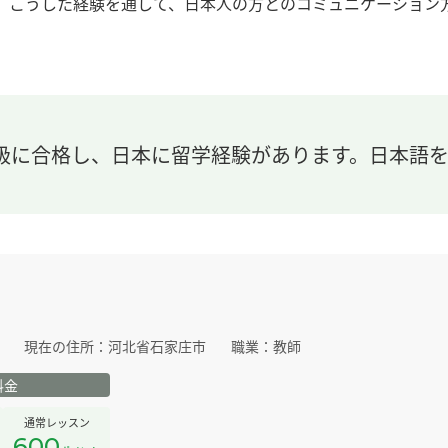
こうした経験を通して、日本人の方とのコミュニケーション
級に合格し、日本に留学経験があります。日本語
現在の住所：
河北省石家庄市
職業：
教師
料金
通常レッスン
600