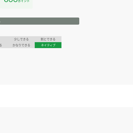
ポイント
ル
少しできる
割とできる
る
かなりできる
ネイティブ