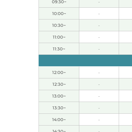
09:30~
-
感謝您在今天的课上您的耐心地教我。​您的课
10:00~
-
非常感谢您向我介绍了中国各地的美丽景点。 
10:30~
-
一次听说。虽然对日本人来说难度似乎有点大，
11:00~
-
这次我们聊了日本和中国的音乐和文学。发现
11:30~
-
联欢晚会”的焦点人物，王菲也发行了一首日
很潇洒的人，真的吗！我高兴极了！ 关于“瞎
12:00~
-
谢谢今天的課程。在忙碌的生活中，找到空闲
12:30~
-
13:00~
-
谢谢您的课！今天我上得很开心，下次也请多
13:30~
-
今天过得非常开心，甚至让我忘了时间的流逝
14:00~
-
带我去参观的。下次上课的时候，我会给老师
14:30~
-