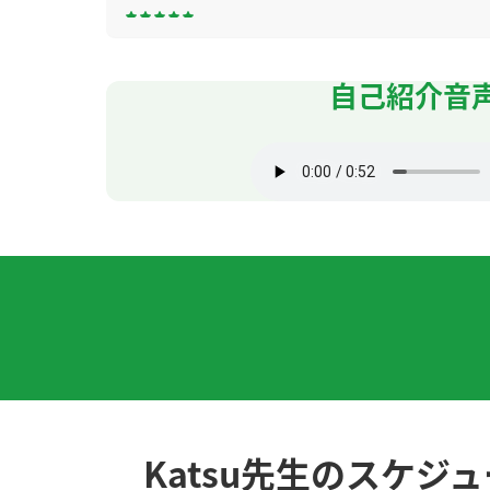
谢谢老师，你给我了详细的解释，我明白了。
自己紹介音
今天也非常感谢您。您告诉了我一些我以前不
谢谢老师！我非常期待这次时隔七年的中国之旅
哈😄我期待接下来的课。下次见～
谢谢老师，感谢你的详细的解释。下次再见！
本想再多听听关于内蒙古的故事，抱歉，我出
性 )
谢谢老师！用中文聊剪辑视频的事情对我来说
多多关照！
( 50代 男性 )
Katsu先生のスケジ
谢谢您的课程，因为最近我学中文的时间少了