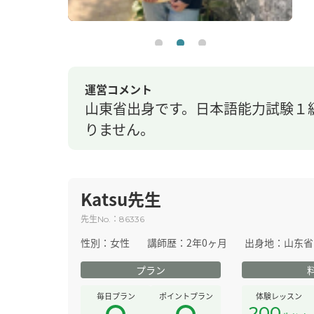
運営コメント
山東省出身です。日本語能力試験１
りません。
Katsu先生
先生
：
No.
86336
性別：
女性
講師歴：
2年0ヶ月
出身地：
山东省
プラン
毎日プラン
ポイントプラン
体験レッスン
200