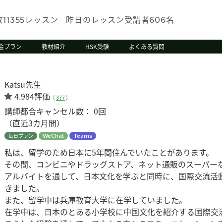
数
レッスン
昨日のレッスン受講者
名
11355
606
金プラン
教材紹介
HSK受験
よくある質問
Katsu先生
4.984評価
(
377
)
講師都合キャンセル数：
0回
（直近3カ月間）
毎日プラン
WeChat
Teams
私は、留学のため日本に5年間住んでいたことがあります。
その間、コンビニやドラッグストア、ネット通販のスーパー
アルバイトを通して、日本文化を学ぶと同時に、国際交流活
きました。
また、留学中は兵庫教育大学に在学していました。
在学中は、日本のとある小学校に中国文化を紹介する国際交