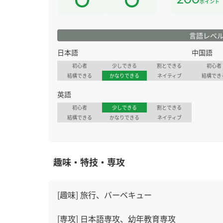
ポイント
言語レベ
日本語
中国語
初心者
少しできる
割とできる
初心者
結構できる
かなりできる
ネイティブ
結構でき
英語
初心者
少しできる
割とできる
結構できる
かなりできる
ネイティブ
趣味・特技・専攻
[趣味] 旅行、バーベキュー
[専攻] 日本語専攻、幼年教育専攻