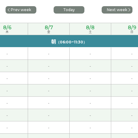
Prev week
Today
Next week
非常感谢老师！下次见。
( 女性 )
8/6
8/7
8/8
8/9
木
金
土
日
朝
（06:00~11:30）
有趣。果然，日本除了香蕉以外的水果都很贵。期待下次見！
-
-
-
-
-
-
-
-
ありがとうございます。 先生も来週楽しんでください。 また
-
-
-
-
-
-
-
-
-
-
-
-
和老师一起讨论非常有意思。我学到了很多。下次也请多多指教
-
-
-
-
-
-
-
-
也学到了不少以前不知道的事情。接下来我们换个主题聊聊吧！