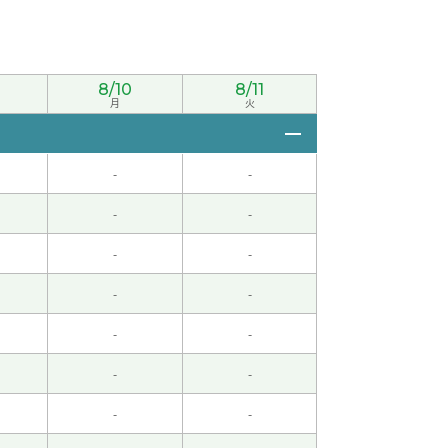
8/10
8/11
月
火
-
-
-
-
お願いしまっす。
( 50代 男性 )
-
-
-
-
-
-
！
-
-
-
-
非常感谢你的评价^^