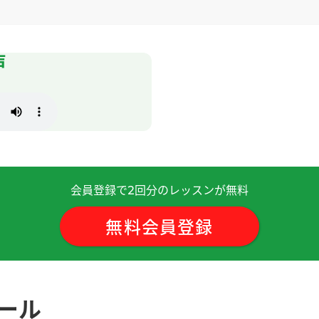
今天不好意思。下次我努力顺利的上课。下次再见。
声
太了解的旅游景点，我觉得很开心，也很有意思。
( 女性 )
。如果能体验到无人驾驶出租车等最前沿的技术,将令我倍感欣
会員登録で
回分のレッスンが無料
2
了一身汗。 最近的天气真奇怪呀室内一旦变热，到了晚上也凉不
無料会員登録
有点儿难，但是在老师的帮助下，我记住了很多重要的词汇。为
ュール
，所以今天想不起来单词了。因为是自学，所以跟我的动力有关