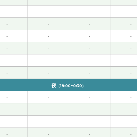
-
-
-
-
-
-
-
-
-
-
-
-
-
-
-
-
。谢谢您，下次见！
-
-
-
-
-
-
-
-
明白了。谢谢您，下次见。
夜
（18:00~0:30）
起了在中国度过的时光，非常开心。下次也请多多关照。
-
-
-
-
似乎没有。最近为了练习写作，我开始经常写日记。虽然阅读速
-
-
-
-
-
-
-
-
-
-
-
-