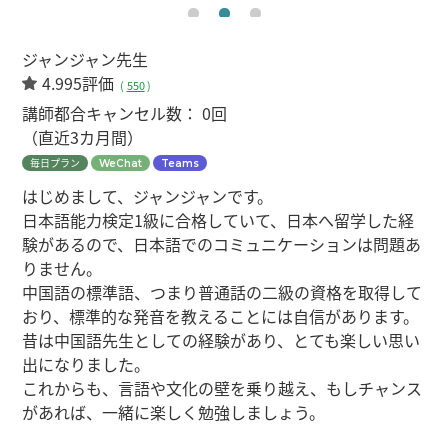
ジャンジャン先生
4.995評価
(
550
)
講師都合キャンセル数：
0回
（直近3カ月間）
毎日プラン
WeChat
Teams
はじめまして、ジャンジャンです。
日本語能力検定1級に合格していて、日本へ留学した経
験があるので、日本語でのコミュニケーションは問題あ
りません。
中国語の標準語、つまり普通話の二級の資格を取得して
おり、標準的な発音を教えることには自信があります。
昔は中国語先生としての経験があり、とても楽しい思い
出になりました。
これからも、言語や文化の壁を乗り越え、もしチャンス
があれば、一緒に楽しく勉強しましょう。