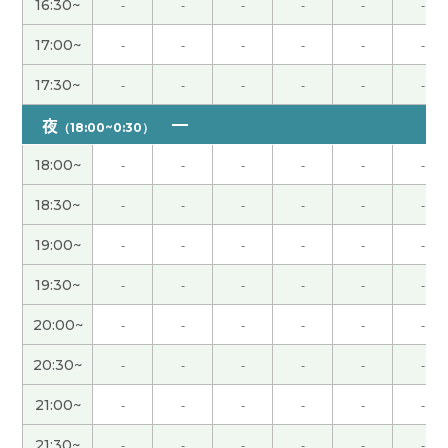
16:30~
-
-
-
-
-
-
谢谢！我很开心!下次也请多多关照
( 50代 男性 )
17:00~
-
-
-
-
-
-
17:30~
-
-
-
-
-
-
非常感謝 下次見
( 40代 男性 )
夜
（18:00~0:30）
谢谢老师给我上课。我很高兴跟您上课。我很期待
下次再见！
( 女性 )
18:00~
-
-
-
-
-
-
18:30~
-
-
-
-
-
-
谢谢你！ 下次去中国的时候我一定试试你说的养生
水，味道不好喝也没关系，想着对身体好就行了。
19:00~
-
-
-
-
-
-
到时候再见啦，我很期待。
( 40代 男性 )
19:30~
-
-
-
-
-
-
在中国和日本找新的房子都很辛苦呢。 从那以后找
20:00~
-
-
-
-
-
-
到好房子了吗？ 我希望老师能找到一间好房子。 谢
20:30~
-
-
-
-
-
-
谢老师，这节课也很开心。
( 50代 男性 )
21:00~
-
-
-
-
-
-
非常感謝 我和你聊旅行真的很有趣。 下次見
( 40代
21:30~
-
-
-
-
-
-