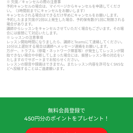
欠席／キャンセルの際の注意事
予約キャンセルの場合は、マイページからキャンセルを申請してくださ
谢谢您的课！上课很开心了～
い。（3時間前までにキャンセルをお願いします）
キャンセルされる場合はできるだけ早めにキャンセルをお願いします。
予約したまま欠席が2回以上発生した場合、予約保有数が1回に制限される
和你聊天真的很愉快。我想吃传统的老式麻辣烫！
場合があります。
講師からレッスンをキャンセルさせていただく場合もございます。その場
下次见^^
合には振替にて対応いたします。
レッスンの注意事項
レッスン開始時間になりましたら、講師とTeamsにて連絡してください。
谢谢您的课。我喜欢东北菜，狗宝肉和地三鲜很好
10分以上遅刻する場合は講師へメッセージ連絡をお願いします。
万が一、トラブル（停電・ネットワーク障害等）が発生してレッスンが開
吃！在日本的话，池袋有当地的好吃的东北菜店。
始できない場合や中断してしまった場合には、振替レッスン等の対応をい
たしますのでサポートまでお知らせください。
下次再见！
( 男性 )
レッスンの録音や録画はできません。またレッスン内容を許可なくSNSな
どへ投稿することはご遠慮願います。
我也想看大连的啤酒节。 如果老师去的话，告诉我
啤酒节的样子。 这节课也很有趣，谢啦老师。
( 50
代 男性 )
非常感谢您面带微笑、细致入微地教导我！
無料会員登録で
円分のポイントをプレゼント！
450
我很惊讶，没想到老师知道京都人的「皮肉」。 但
是平时用那样的「皮肉」的京都人很少。 我觉得京