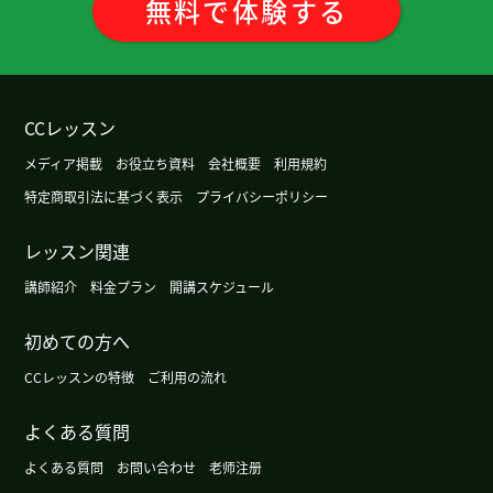
無料
で
体験
する
都的年轻人不能用那样的「皮肉」。 但是因为在电
视上介绍，所以很有名了。 这节课也很有意思，谢
谢老师。
( 50代 男性 )
CCレッスン
今天非常感谢您耐心的指导
メディア掲載
お役立ち資料
会社概要
利用規約
非常感謝 下次見
( 40代 男性 )
特定商取引法に基づく表示
プライバシーポリシー
非常感謝 下次見
( 40代 男性 )
レッスン関連
講師紹介
料金プラン
開講スケジュール
谢谢您课。日本的烟火很漂亮。请一定要去一次！
下次见～
初めての方へ
CCレッスンの特徴
ご利用の流れ
我期待着台湾旅游和当地人说汉语。下次见吧。
( 男
性 )
よくある質問
よくある質問
お問い合わせ
老师注册
我听说过现在的中国如果只能用现金的话非常不方