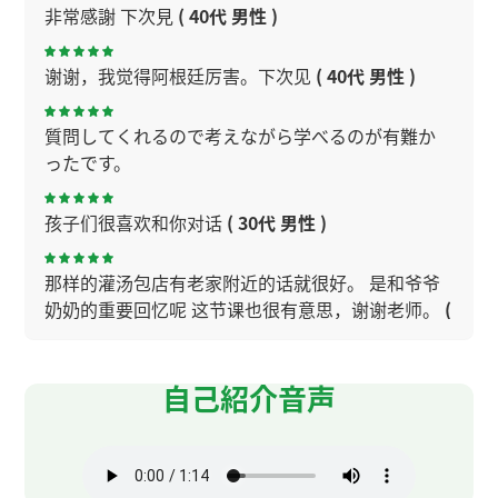
非常感謝 下次見
( 40代 男性 )
谢谢，我觉得阿根廷厉害。下次见
( 40代 男性 )
質問してくれるので考えながら学べるのが有難か
ったです。
孩子们很喜欢和你对话
( 30代 男性 )
那样的灌汤包店有老家附近的话就很好。 是和爷爷
奶奶的重要回忆呢 这节课也很有意思，谢谢老师。
(
50代 男性 )
自己紹介音声
谢谢您的课！今天也上得很开心！
谢谢您的课。关于粽子，每个人的看法都不一样。
粽子的味道很多，下次我试试一下。下次见～