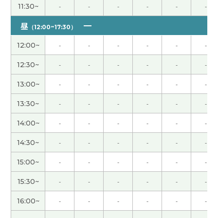
11:30~
-
-
-
-
-
-
多亏了老师的帮助，我顺利完成了作业。虽然汉语
昼
（12:00~17:30）
很难，但我觉得学习汉语是一件很快乐的事情。谢
谢老师！
( 女性 )
12:00~
-
-
-
-
-
-
12:30~
-
-
-
-
-
-
虽然在日本不怎么在意食品的安全性，但是没有问
题👌
( 女性 )
13:00~
-
-
-
-
-
-
13:30~
-
-
-
-
-
-
谢谢今天的课。 很好的问题。我们下次再聊这个
吧。
( 男性 )
14:00~
-
-
-
-
-
-
14:30~
-
-
-
-
-
-
当时我很着急，但现在很怀念。 久违地想去大连看
看。 谢谢老师，这节课也很有趣。
( 50代 男性 )
15:00~
-
-
-
-
-
-
15:30~
-
-
-
-
-
-
教育孩子当然很难。不知不觉孩子长大了。父母知
道孩子和平时不一样。觉得家家有本难念的经。解
16:00~
-
-
-
-
-
-
决的方式有很多种。下次见吧。
( 男性 )