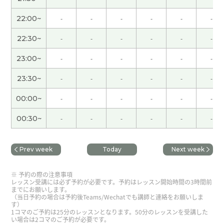
男性 )
22:00~
-
-
-
-
-
-
我一直很期待黄金周的开始，但一开始就转眼就结
束了😅
( 女性 )
22:30~
-
-
-
-
-
-
23:00~
-
-
-
-
-
-
谢谢老师！！
23:30~
-
-
-
-
-
-
谢谢老师耐心的指导！认识您很高兴，很有怀念大
00:00~
-
-
-
-
-
-
连！
00:30~
-
-
-
-
-
-
謝謝老師的幫助！真的好久不見了！聊得很開心！
期待下次與老師再聊！
( 男性 )
Prev week
Today
Next week
跟你聊天真开心 下次再聊别的话题吧 谢谢老师
( 男
予約の際の注意事項
性 )
レッスン受講には必ず予約が必要です。予約はレッスン開始時間の3時間前
までにお願いします。
（当日予約の場合は予約後Teams/Wechatでも講師と連絡をお願いしま
す）
谢谢你给我好懂的课！ 下次见👍☺️👍
( 40代 男性 )
1コマのご予約は25分のレッスンとなります。50分のレッスンを受講した
い場合は2コマのご予約が必要です。