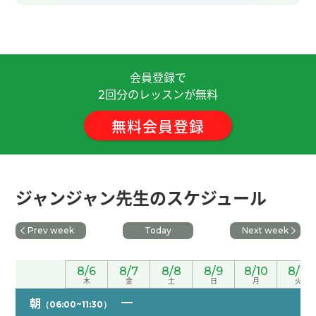
谢谢老师，这节课也很愉快。 我今年久违的吃粽
子，以前吃的时候和端午节没关系吃，所以端午节
第一次吃了。 我觉得对粽子有好像零食的印象，但
会員登録で
是吃了的话吃饱了。 老师再聊吧，下次再见！
( 50
回分のレッスンが無料
代 男性 )
2
無料会員登録
非常感謝 下次見
( 40代 男性 )
谢谢老师，这节课也很有趣。 我看了那部电影「甜
蜜蜜」非常感动，所以最近经常听她的歌曲。 下课
ジャンジャン先生のスケジュール
后我听了老师推荐的王菲的歌，她的歌也好听啊。
(
50代 男性 )
Prev week
Today
Next week
谢谢您的课！中国的端午节北方与南方有不一样的
8/6
8/7
8/8
8/9
8/10
8/11
文化，很有特色。
木
金
土
日
月
火
朝
（06:00~11:30）