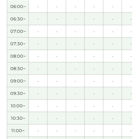
无人驾驶已经存在的。但技术可以提高。期待未
06:00~
-
-
-
-
-
-
来。
( 40代 男性 )
06:30~
-
-
-
-
-
-
谢谢您的课！
07:00~
-
-
-
-
-
-
谢谢，我很期待跟中国朋友第一次见面，大阪的老
07:30~
-
-
-
-
-
-
友一起吃晚餐，和演唱会。
08:00~
-
-
-
-
-
-
谢谢老师，我很高兴能和您一起聊天。 听了老师说
08:30~
-
-
-
-
-
-
人工降雨的话，我想起了2008年北京奥运会开幕式
的时候。 那时我真的很惊讶。 期待下节课能再聊，
09:00~
-
-
-
-
-
-
下次见。
( 50代 男性 )
09:30~
-
-
-
-
-
-
谢谢，下次见
( 40代 男性 )
10:00~
-
-
-
-
-
-
10:30~
-
-
-
-
-
-
日本人里有喜欢大坝的人。 我以前喜欢去看灯塔拍
照片，但是最近没去。 谢啦老师，今天的课也很有
11:00~
-
-
-
-
-
-
意思。
( 50代 男性 )