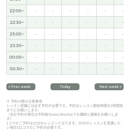
男性 )
22:00~
-
-
-
-
-
-
我一直很期待黄金周的开始，但一开始就转眼就结
束了😅
( 女性 )
22:30~
-
-
-
-
-
-
23:00~
-
-
-
-
-
-
谢谢老师！！
23:30~
-
-
-
-
-
-
谢谢老师耐心的指导！认识您很高兴，很有怀念大
00:00~
-
-
-
-
-
-
连！
00:30~
-
-
-
-
-
-
謝謝老師的幫助！真的好久不見了！聊得很開心！
期待下次與老師再聊！
( 男性 )
Prev week
Today
Next week
跟你聊天真开心 下次再聊别的话题吧 谢谢老师
( 男
予約の際の注意事項
性 )
レッスン受講には必ず予約が必要です。予約はレッスン開始時間の3時間前
までにお願いします。
（当日予約の場合は予約後Teams/Wechatでも講師と連絡をお願いしま
す）
谢谢你给我好懂的课！ 下次见👍☺️👍
( 40代 男性 )
1コマのご予約は25分のレッスンとなります。50分のレッスンを受講した
い場合は2コマのご予約が必要です。