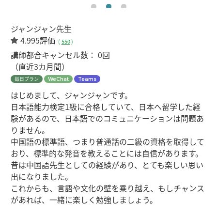
ジャンジャン先生
4.995評価
(
550
)
講師都合キャンセル数：
0回
（直近3カ月間）
毎日プラン
WeChat
Teams
はじめまして、ジャンジャンです。
日本語能力検定1級に合格していて、日本へ留学した経
験があるので、日本語でのコミュニケーションは問題あ
りません。
中国語の標準語、つまり普通話の二級の資格を取得して
おり、標準的な発音を教えることには自信があります。
昔は中国語先生としての経験があり、とても楽しい思い
出になりました。
これからも、言語や文化の壁を乗り越え、もしチャンス
があれば、一緒に楽しく勉強しましょう。