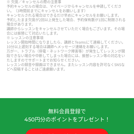
欠席／キャンセルの際の注意事
予約キャンセルの場合は、マイページからキャンセルを申請してくださ
谢谢您的课！上课很开心了～
い。（3時間前までにキャンセルをお願いします）
キャンセルされる場合はできるだけ早めにキャンセルをお願いします。
予約したまま欠席が2回以上発生した場合、予約保有数が1回に制限される
和你聊天真的很愉快。我想吃传统的老式麻辣烫！
場合があります。
講師からレッスンをキャンセルさせていただく場合もございます。その場
下次见^^
合には振替にて対応いたします。
レッスンの注意事項
レッスン開始時間になりましたら、講師とTeamsにて連絡してください。
谢谢您的课。我喜欢东北菜，狗宝肉和地三鲜很好
10分以上遅刻する場合は講師へメッセージ連絡をお願いします。
万が一、トラブル（停電・ネットワーク障害等）が発生してレッスンが開
吃！在日本的话，池袋有当地的好吃的东北菜店。
始できない場合や中断してしまった場合には、振替レッスン等の対応をい
たしますのでサポートまでお知らせください。
下次再见！
( 男性 )
レッスンの録音や録画はできません。またレッスン内容を許可なくSNSな
どへ投稿することはご遠慮願います。
我也想看大连的啤酒节。 如果老师去的话，告诉我
啤酒节的样子。 这节课也很有趣，谢啦老师。
( 50
代 男性 )
非常感谢您面带微笑、细致入微地教导我！
無料会員登録で
円分のポイントをプレゼント！
450
我很惊讶，没想到老师知道京都人的「皮肉」。 但
是平时用那样的「皮肉」的京都人很少。 我觉得京