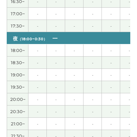
16:30~
-
-
-
-
-
-
谢谢！我很开心!下次也请多多关照
( 50代 男性 )
17:00~
-
-
-
-
-
-
17:30~
-
-
-
-
-
-
非常感謝 下次見
( 40代 男性 )
夜
（18:00~0:30）
谢谢老师给我上课。我很高兴跟您上课。我很期待
下次再见！
( 女性 )
18:00~
-
-
-
-
-
-
18:30~
-
-
-
-
-
-
谢谢你！ 下次去中国的时候我一定试试你说的养生
水，味道不好喝也没关系，想着对身体好就行了。
19:00~
-
-
-
-
-
-
到时候再见啦，我很期待。
( 40代 男性 )
19:30~
-
-
-
-
-
-
在中国和日本找新的房子都很辛苦呢。 从那以后找
20:00~
-
-
-
-
-
-
到好房子了吗？ 我希望老师能找到一间好房子。 谢
20:30~
-
-
-
-
-
-
谢老师，这节课也很开心。
( 50代 男性 )
21:00~
-
-
-
-
-
-
非常感謝 我和你聊旅行真的很有趣。 下次見
( 40代
21:30~
-
-
-
-
-
-