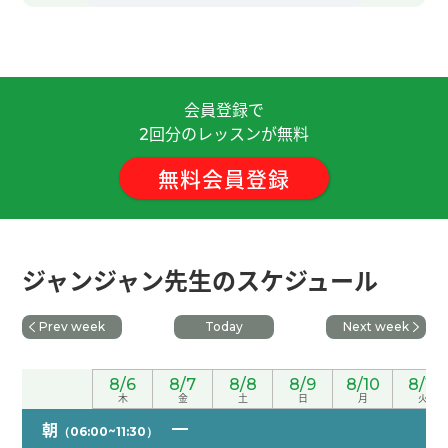
谢谢老师，这节课也很愉快。 我今年久违的吃粽
子，以前吃的时候和端午节没关系吃，所以端午节
第一次吃了。 我觉得对粽子有好像零食的印象，但
会員登録で
是吃了的话吃饱了。 老师再聊吧，下次再见！
( 50
回分のレッスンが無料
代 男性 )
2
無料会員登録
非常感謝 下次見
( 40代 男性 )
谢谢老师，这节课也很有趣。 我看了那部电影「甜
蜜蜜」非常感动，所以最近经常听她的歌曲。 下课
ジャンジャン先生のスケジュール
后我听了老师推荐的王菲的歌，她的歌也好听啊。
(
50代 男性 )
Prev week
Today
Next week
谢谢您的课！中国的端午节北方与南方有不一样的
8/6
8/7
8/8
8/9
8/10
8/11
文化，很有特色。
木
金
土
日
月
火
朝
（06:00~11:30）