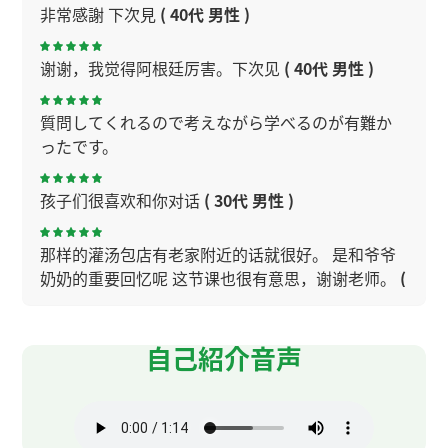
非常感謝 下次見
( 40代 男性 )
谢谢，我觉得阿根廷厉害。下次见
( 40代 男性 )
質問してくれるので考えながら学べるのが有難か
ったです。
孩子们很喜欢和你对话
( 30代 男性 )
那样的灌汤包店有老家附近的话就很好。 是和爷爷
奶奶的重要回忆呢 这节课也很有意思，谢谢老师。
(
50代 男性 )
自己紹介音声
谢谢您的课！今天也上得很开心！
谢谢您的课。关于粽子，每个人的看法都不一样。
粽子的味道很多，下次我试试一下。下次见～