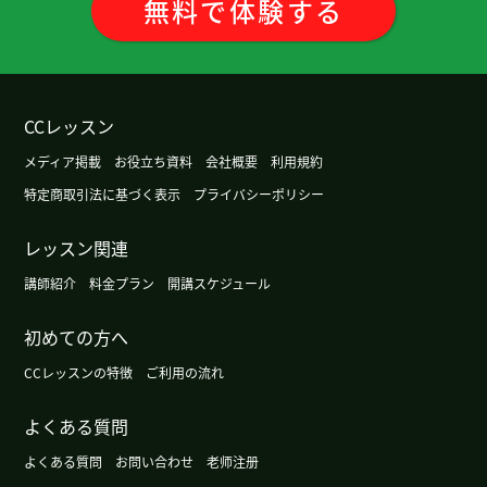
無料
で
体験
する
都的年轻人不能用那样的「皮肉」。 但是因为在电
视上介绍，所以很有名了。 这节课也很有意思，谢
谢老师。
( 50代 男性 )
CCレッスン
今天非常感谢您耐心的指导
メディア掲載
お役立ち資料
会社概要
利用規約
非常感謝 下次見
( 40代 男性 )
特定商取引法に基づく表示
プライバシーポリシー
非常感謝 下次見
( 40代 男性 )
レッスン関連
講師紹介
料金プラン
開講スケジュール
谢谢您课。日本的烟火很漂亮。请一定要去一次！
下次见～
初めての方へ
CCレッスンの特徴
ご利用の流れ
我期待着台湾旅游和当地人说汉语。下次见吧。
( 男
性 )
よくある質問
よくある質問
お問い合わせ
老师注册
我听说过现在的中国如果只能用现金的话非常不方