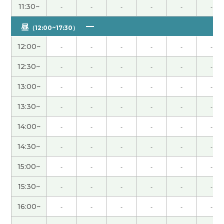
11:30~
-
-
-
-
-
-
多亏了老师的帮助，我顺利完成了作业。虽然汉语
昼
（12:00~17:30）
很难，但我觉得学习汉语是一件很快乐的事情。谢
谢老师！
( 女性 )
12:00~
-
-
-
-
-
-
12:30~
-
-
-
-
-
-
虽然在日本不怎么在意食品的安全性，但是没有问
题👌
( 女性 )
13:00~
-
-
-
-
-
-
13:30~
-
-
-
-
-
-
谢谢今天的课。 很好的问题。我们下次再聊这个
吧。
( 男性 )
14:00~
-
-
-
-
-
-
14:30~
-
-
-
-
-
-
当时我很着急，但现在很怀念。 久违地想去大连看
看。 谢谢老师，这节课也很有趣。
( 50代 男性 )
15:00~
-
-
-
-
-
-
15:30~
-
-
-
-
-
-
教育孩子当然很难。不知不觉孩子长大了。父母知
道孩子和平时不一样。觉得家家有本难念的经。解
16:00~
-
-
-
-
-
-
决的方式有很多种。下次见吧。
( 男性 )