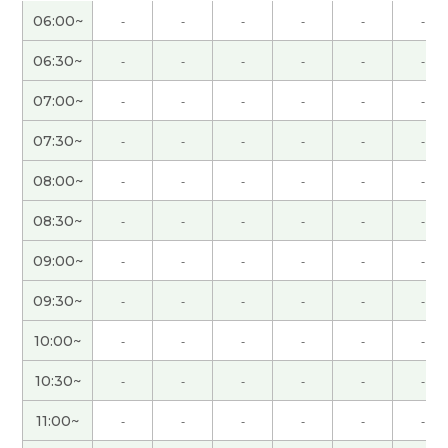
无人驾驶已经存在的。但技术可以提高。期待未
06:00~
-
-
-
-
-
-
来。
( 40代 男性 )
06:30~
-
-
-
-
-
-
谢谢您的课！
07:00~
-
-
-
-
-
-
谢谢，我很期待跟中国朋友第一次见面，大阪的老
07:30~
-
-
-
-
-
-
友一起吃晚餐，和演唱会。
08:00~
-
-
-
-
-
-
谢谢老师，我很高兴能和您一起聊天。 听了老师说
08:30~
-
-
-
-
-
-
人工降雨的话，我想起了2008年北京奥运会开幕式
的时候。 那时我真的很惊讶。 期待下节课能再聊，
09:00~
-
-
-
-
-
-
下次见。
( 50代 男性 )
09:30~
-
-
-
-
-
-
谢谢，下次见
( 40代 男性 )
10:00~
-
-
-
-
-
-
10:30~
-
-
-
-
-
-
日本人里有喜欢大坝的人。 我以前喜欢去看灯塔拍
照片，但是最近没去。 谢啦老师，今天的课也很有
11:00~
-
-
-
-
-
-
意思。
( 50代 男性 )