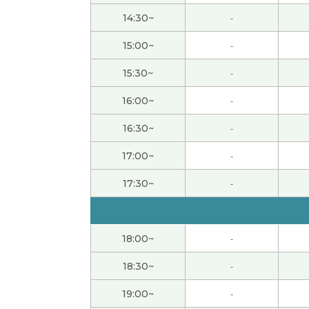
我一直很期待黄金周的开始，但一开始就转眼就
14:30~
-
谢谢老师！！
15:00~
-
15:30~
-
谢谢老师耐心的指导！认识您很高兴，很有怀
16:00~
-
謝謝老師的幫助！真的好久不見了！聊得很開
16:30~
-
跟你聊天真开心 下次再聊别的话题吧 谢谢老师
17:00~
-
17:30~
-
谢谢你给我好懂的课！ 下次见👍☺️👍
( 40代 男
谢谢您的课！上课很开心了～
18:00~
-
18:30~
-
和你聊天真的很愉快。我想吃传统的老式麻辣烫
19:00~
-
谢谢您的课。我喜欢东北菜，狗宝肉和地三鲜