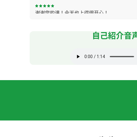
谢谢您的课！今天也上得很开心！
谢谢您的课。关于粽子，每个人的看法都不一
自己紹介音
谢谢老师，这节课也很愉快。 我今年久违的吃
话吃饱了。 老师再聊吧，下次再见！
( 50代 男
非常感謝 下次見
( 40代 男性 )
谢谢老师，这节课也很有趣。 我看了那部电影
男性 )
谢谢您的课！中国的端午节北方与南方有不一
无人驾驶已经存在的。但技术可以提高。期待