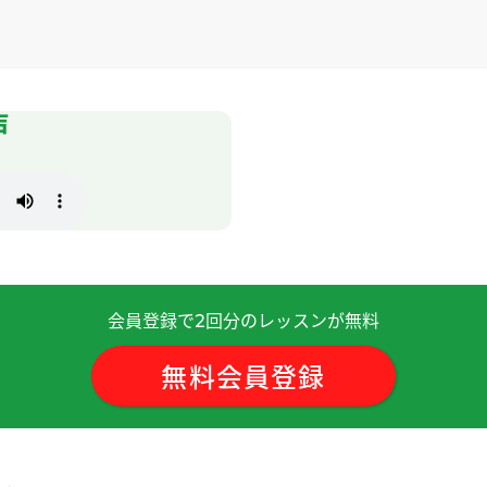
样。粽子的味道很多，下次我试试一下。下次见～
声
粽子，以前吃的时候和端午节没关系吃，所以端午节第一次吃了
性 )
「甜蜜蜜」非常感动，所以最近经常听她的歌曲。 下课后我听
会員登録で
回分のレッスンが無料
2
無料会員登録
样的文化，很有特色。
未来。
( 40代 男性 )