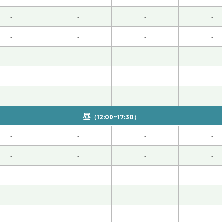
连看看。 谢谢老师，这节课也很有趣。
( 50代 男性 )
-
-
-
-
-
-
-
-
母知道孩子和平时不一样。觉得家家有本难念的经。解决的方式
-
-
-
-
)
-
-
-
-
-
-
-
-
昼
（12:00~17:30）
期待下次再见！
( 女性 )
-
-
-
-
养生水，味道不好喝也没关系，想着对身体好就行了。 到时候
-
-
-
-
后找到好房子了吗？ 我希望老师能找到一间好房子。 谢谢老师
-
-
-
-
-
-
-
-
 40代 男性 )
-
-
-
-