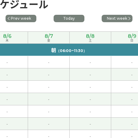
ケジュール
Prev week
Today
Next week
的老友一起吃晚餐，和演唱会。
8/6
8/7
8/8
8/9
说人工降雨的话，我想起了2008年北京奥运会开幕式的时候。
木
金
土
日
朝
（06:00~11:30）
-
-
-
-
-
-
-
-
塔拍照片，但是最近没去。 谢啦老师，今天的课也很有意思。
(
-
-
-
-
汉语很难，但我觉得学习汉语是一件很快乐的事情。谢谢老师！
(
-
-
-
-
-
-
-
-
问题👌
( 女性 )
-
-
-
-
个吧。
( 男性 )
-
-
-
-