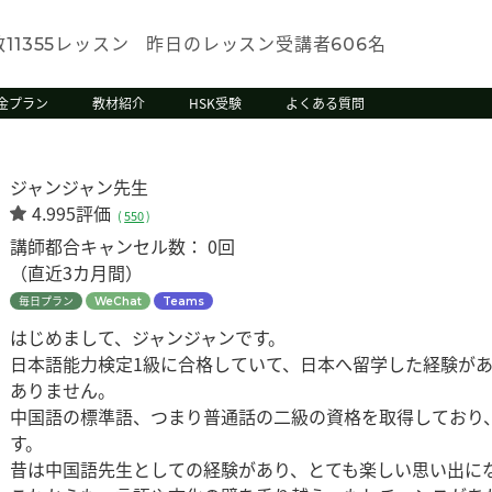
数
レッスン
昨日のレッスン受講者
名
11355
606
金プラン
教材紹介
HSK受験
よくある質問
ジャンジャン先生
4.995評価
(
550
)
講師都合キャンセル数：
0回
（直近3カ月間）
毎日プラン
WeChat
Teams
はじめまして、ジャンジャンです。
日本語能力検定1級に合格していて、日本へ留学した経験が
ありません。
中国語の標準語、つまり普通話の二級の資格を取得しており
す。
昔は中国語先生としての経験があり、とても楽しい思い出に