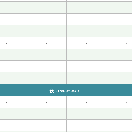
结束了😅
( 女性 )
-
-
-
-
-
-
-
-
-
-
-
-
念大连！
-
-
-
-
心！期待下次與老師再聊！
( 男性 )
-
-
-
-
( 男性 )
-
-
-
-
-
-
-
-
性 )
夜
（18:00~0:30）
-
-
-
-
-
-
-
-
！下次见^^
-
-
-
-
很好吃！在日本的话，池袋有当地的好吃的东北菜店。下次再见