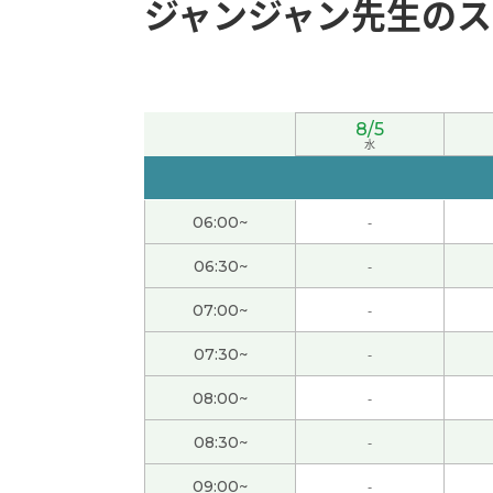
ジャンジャン先生のス
谢谢您的课！
谢谢，我很期待跟中国朋友第一次见面，大阪
8/5
谢谢老师，我很高兴能和您一起聊天。 听了老师
水
见。
( 50代 男性 )
06:00~
-
谢谢，下次见
( 40代 男性 )
06:30~
-
日本人里有喜欢大坝的人。 我以前喜欢去看灯
07:00~
-
多亏了老师的帮助，我顺利完成了作业。虽然
07:30~
-
08:00~
-
虽然在日本不怎么在意食品的安全性，但是没有
08:30~
-
谢谢今天的课。 很好的问题。我们下次再聊这
09:00~
-