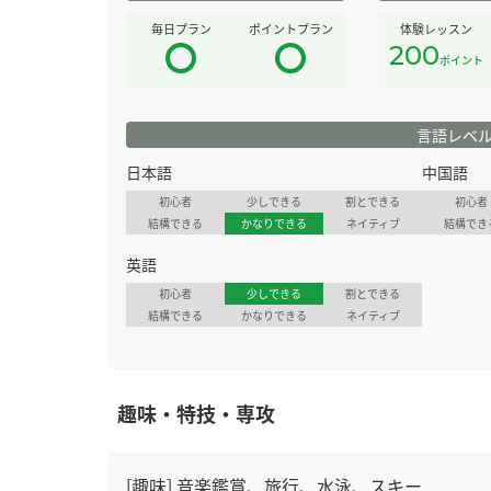
毎日プラン
ポイントプラン
体験レッスン
200
ポイント
言語レベ
日本語
中国語
初心者
少しできる
割とできる
初心者
結構できる
かなりできる
ネイティブ
結構でき
英語
初心者
少しできる
割とできる
結構できる
かなりできる
ネイティブ
趣味・特技・専攻
[趣味] 音楽鑑賞、旅行、水泳、スキー