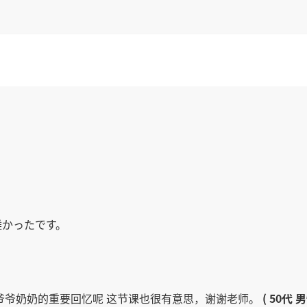
)
難かったです。
爷爷奶奶的重要回忆呢 这节课也很有意思，谢谢老师。
( 50代 男