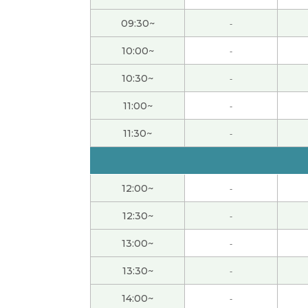
当时我很着急，但现在很怀念。 久违地想去大
09:30~
-
10:00~
-
教育孩子当然很难。不知不觉孩子长大了。父
10:30~
-
谢谢！我很开心!下次也请多多关照
( 50代 男性 
11:00~
-
非常感謝 下次見
( 40代 男性 )
11:30~
-
谢谢老师给我上课。我很高兴跟您上课。我很
12:00~
-
谢谢你！ 下次去中国的时候我一定试试你说的
12:30~
-
在中国和日本找新的房子都很辛苦呢。 从那以
13:00~
-
13:30~
-
非常感謝 我和你聊旅行真的很有趣。 下次見
(
14:00~
-