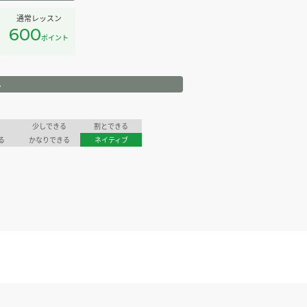
通常レッスン
600
ポイント
ル
少しできる
割とできる
る
かなりできる
ネイティブ