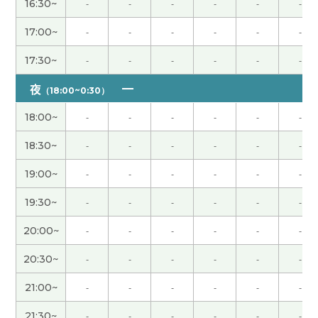
16:30~
-
-
-
-
-
-
谢谢！我很开心!下次也请多多关照
( 50代 男性 )
17:00~
-
-
-
-
-
-
17:30~
-
-
-
-
-
-
非常感謝 下次見
( 40代 男性 )
夜
（18:00~0:30）
谢谢老师给我上课。我很高兴跟您上课。我很期待
下次再见！
( 女性 )
18:00~
-
-
-
-
-
-
18:30~
-
-
-
-
-
-
谢谢你！ 下次去中国的时候我一定试试你说的养生
水，味道不好喝也没关系，想着对身体好就行了。
19:00~
-
-
-
-
-
-
到时候再见啦，我很期待。
( 40代 男性 )
19:30~
-
-
-
-
-
-
在中国和日本找新的房子都很辛苦呢。 从那以后找
20:00~
-
-
-
-
-
-
到好房子了吗？ 我希望老师能找到一间好房子。 谢
20:30~
-
-
-
-
-
-
谢老师，这节课也很开心。
( 50代 男性 )
21:00~
-
-
-
-
-
-
非常感謝 我和你聊旅行真的很有趣。 下次見
( 40代
21:30~
-
-
-
-
-
-