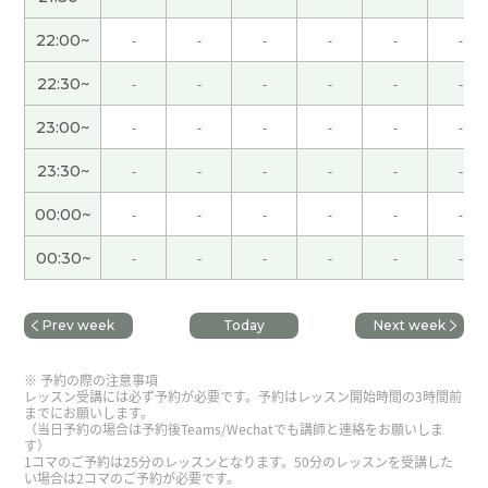
男性 )
22:00~
-
-
-
-
-
-
我一直很期待黄金周的开始，但一开始就转眼就结
束了😅
( 女性 )
22:30~
-
-
-
-
-
-
23:00~
-
-
-
-
-
-
谢谢老师！！
23:30~
-
-
-
-
-
-
谢谢老师耐心的指导！认识您很高兴，很有怀念大
00:00~
-
-
-
-
-
-
连！
00:30~
-
-
-
-
-
-
謝謝老師的幫助！真的好久不見了！聊得很開心！
期待下次與老師再聊！
( 男性 )
Prev week
Today
Next week
跟你聊天真开心 下次再聊别的话题吧 谢谢老师
( 男
予約の際の注意事項
性 )
レッスン受講には必ず予約が必要です。予約はレッスン開始時間の3時間前
までにお願いします。
（当日予約の場合は予約後Teams/Wechatでも講師と連絡をお願いしま
す）
谢谢你给我好懂的课！ 下次见👍☺️👍
( 40代 男性 )
1コマのご予約は25分のレッスンとなります。50分のレッスンを受講した
い場合は2コマのご予約が必要です。