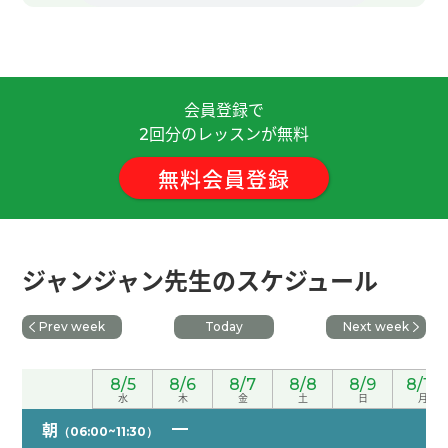
谢谢老师，这节课也很愉快。 我今年久违的吃粽
子，以前吃的时候和端午节没关系吃，所以端午节
第一次吃了。 我觉得对粽子有好像零食的印象，但
会員登録で
是吃了的话吃饱了。 老师再聊吧，下次再见！
( 50
回分のレッスンが無料
代 男性 )
2
無料会員登録
非常感謝 下次見
( 40代 男性 )
谢谢老师，这节课也很有趣。 我看了那部电影「甜
蜜蜜」非常感动，所以最近经常听她的歌曲。 下课
ジャンジャン先生のスケジュール
后我听了老师推荐的王菲的歌，她的歌也好听啊。
(
50代 男性 )
Prev week
Today
Next week
谢谢您的课！中国的端午节北方与南方有不一样的
8/5
8/6
8/7
8/8
8/9
8/10
文化，很有特色。
水
木
金
土
日
月
朝
（06:00~11:30）