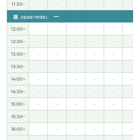
11:30~
-
-
-
-
-
-
多亏了老师的帮助，我顺利完成了作业。虽然汉语
昼
（12:00~17:30）
很难，但我觉得学习汉语是一件很快乐的事情。谢
谢老师！
( 女性 )
12:00~
-
-
-
-
-
-
12:30~
-
-
-
-
-
-
虽然在日本不怎么在意食品的安全性，但是没有问
题👌
( 女性 )
13:00~
-
-
-
-
-
-
13:30~
-
-
-
-
-
-
谢谢今天的课。 很好的问题。我们下次再聊这个
吧。
( 男性 )
14:00~
-
-
-
-
-
-
14:30~
-
-
-
-
-
-
当时我很着急，但现在很怀念。 久违地想去大连看
看。 谢谢老师，这节课也很有趣。
( 50代 男性 )
15:00~
-
-
-
-
-
-
15:30~
-
-
-
-
-
-
教育孩子当然很难。不知不觉孩子长大了。父母知
道孩子和平时不一样。觉得家家有本难念的经。解
16:00~
-
-
-
-
-
-
决的方式有很多种。下次见吧。
( 男性 )