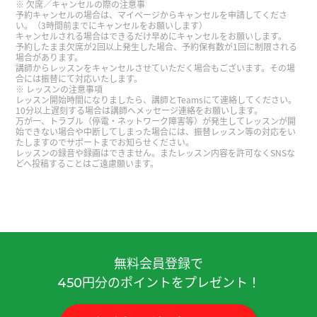
欠席／キャンセルの際の注意事
予約キャンセルの場合は、マイページからキャンセルを申請してくださ
谢谢您的课！上课很开心了～
い。（3時間前までにキャンセルをお願いします）
キャンセルされる場合はできるだけ早めにキャンセルをお願いします。
予約したまま欠席が2回以上発生した場合、予約保有数が1回に制限される
和你聊天真的很愉快。我想吃传统的老式麻辣烫！
場合があります。
講師からレッスンをキャンセルさせていただく場合もございます。その場
下次见^^
合には振替にて対応いたします。
レッスンの注意事項
レッスン開始時間になりましたら、講師とTeamsにて連絡してください。
谢谢您的课。我喜欢东北菜，狗宝肉和地三鲜很好
10分以上遅刻する場合は講師へメッセージ連絡をお願いします。
万が一、トラブル（停電・ネットワーク障害等）が発生してレッスンが開
吃！在日本的话，池袋有当地的好吃的东北菜店。
始できない場合や中断してしまった場合には、振替レッスン等の対応をい
たしますのでサポートまでお知らせください。
下次再见！
( 男性 )
レッスンの録音や録画はできません。またレッスン内容を許可なくSNSな
どへ投稿することはご遠慮願います。
我也想看大连的啤酒节。 如果老师去的话，告诉我
啤酒节的样子。 这节课也很有趣，谢啦老师。
( 50
代 男性 )
非常感谢您面带微笑、细致入微地教导我！
無料会員登録で
円分のポイントをプレゼント！
450
我很惊讶，没想到老师知道京都人的「皮肉」。 但
是平时用那样的「皮肉」的京都人很少。 我觉得京