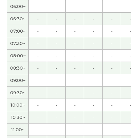
无人驾驶已经存在的。但技术可以提高。期待未
06:00~
-
-
-
-
-
-
来。
( 40代 男性 )
06:30~
-
-
-
-
-
-
谢谢您的课！
07:00~
-
-
-
-
-
-
谢谢，我很期待跟中国朋友第一次见面，大阪的老
07:30~
-
-
-
-
-
-
友一起吃晚餐，和演唱会。
08:00~
-
-
-
-
-
-
谢谢老师，我很高兴能和您一起聊天。 听了老师说
08:30~
-
-
-
-
-
-
人工降雨的话，我想起了2008年北京奥运会开幕式
的时候。 那时我真的很惊讶。 期待下节课能再聊，
09:00~
-
-
-
-
-
-
下次见。
( 50代 男性 )
09:30~
-
-
-
-
-
-
谢谢，下次见
( 40代 男性 )
10:00~
-
-
-
-
-
-
10:30~
-
-
-
-
-
-
日本人里有喜欢大坝的人。 我以前喜欢去看灯塔拍
照片，但是最近没去。 谢啦老师，今天的课也很有
11:00~
-
-
-
-
-
-
意思。
( 50代 男性 )