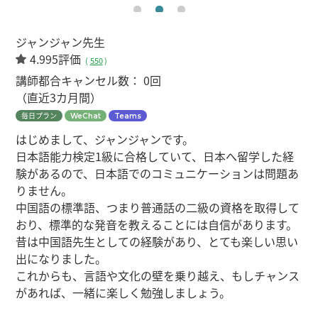
ジャンジャン先生
4.995評価
(
550
)
講師都合キャンセル数：
0回
（直近3カ月間）
毎日プラン
WeChat
Teams
はじめまして、ジャンジャンです。
日本語能力検定1級に合格していて、日本へ留学した経
験があるので、日本語でのコミュニケーションは問題あ
りません。
中国語の標準語、つまり普通話の二級の資格を取得して
おり、標準的な発音を教えることには自信があります。
昔は中国語先生としての経験があり、とても楽しい思い
出になりました。
これからも、言語や文化の壁を乗り越え、もしチャンス
があれば、一緒に楽しく勉強しましょう。