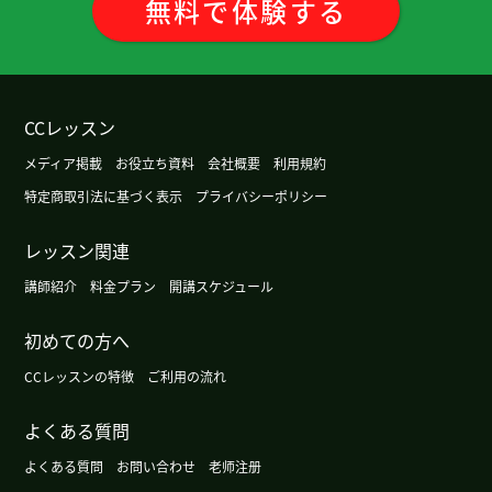
無料
で
体験
する
都的年轻人不能用那样的「皮肉」。 但是因为在电
视上介绍，所以很有名了。 这节课也很有意思，谢
谢老师。
( 50代 男性 )
CCレッスン
今天非常感谢您耐心的指导
メディア掲載
お役立ち資料
会社概要
利用規約
非常感謝 下次見
( 40代 男性 )
特定商取引法に基づく表示
プライバシーポリシー
非常感謝 下次見
( 40代 男性 )
レッスン関連
講師紹介
料金プラン
開講スケジュール
谢谢您课。日本的烟火很漂亮。请一定要去一次！
下次见～
初めての方へ
CCレッスンの特徴
ご利用の流れ
我期待着台湾旅游和当地人说汉语。下次见吧。
( 男
性 )
よくある質問
よくある質問
お問い合わせ
老师注册
我听说过现在的中国如果只能用现金的话非常不方