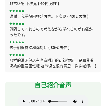
非常感謝 下次見
( 40代 男性 )
谢谢，我觉得阿根廷厉害。下次见
( 40代 男性 )
質問してくれるので考えながら学べるのが有難か
ったです。
孩子们很喜欢和你对话
( 30代 男性 )
那样的灌汤包店有老家附近的话就很好。 是和爷爷
奶奶的重要回忆呢 这节课也很有意思，谢谢老师。
(
50代 男性 )
自己紹介音声
谢谢您的课！今天也上得很开心！
谢谢您的课。关于粽子，每个人的看法都不一样。
粽子的味道很多，下次我试试一下。下次见～