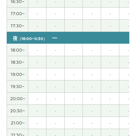
16:30~
-
-
-
-
-
-
谢谢！我很开心!下次也请多多关照
( 50代 男性 )
17:00~
-
-
-
-
-
-
17:30~
-
-
-
-
-
-
非常感謝 下次見
( 40代 男性 )
夜
（18:00~0:30）
谢谢老师给我上课。我很高兴跟您上课。我很期待
下次再见！
( 女性 )
18:00~
-
-
-
-
-
-
18:30~
-
-
-
-
-
-
谢谢你！ 下次去中国的时候我一定试试你说的养生
水，味道不好喝也没关系，想着对身体好就行了。
19:00~
-
-
-
-
-
-
到时候再见啦，我很期待。
( 40代 男性 )
19:30~
-
-
-
-
-
-
在中国和日本找新的房子都很辛苦呢。 从那以后找
20:00~
-
-
-
-
-
-
到好房子了吗？ 我希望老师能找到一间好房子。 谢
20:30~
-
-
-
-
-
-
谢老师，这节课也很开心。
( 50代 男性 )
21:00~
-
-
-
-
-
-
非常感謝 我和你聊旅行真的很有趣。 下次見
( 40代
21:30~
-
-
-
-
-
-