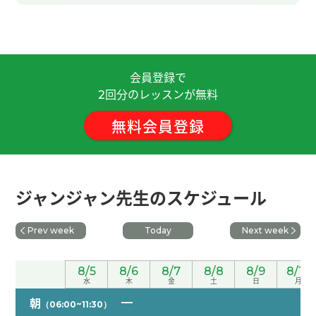
谢谢老师，这节课也很愉快。 我今年久违的吃粽
子，以前吃的时候和端午节没关系吃，所以端午节
第一次吃了。 我觉得对粽子有好像零食的印象，但
会員登録で
是吃了的话吃饱了。 老师再聊吧，下次再见！
( 50
回分のレッスンが無料
代 男性 )
2
無料会員登録
非常感謝 下次見
( 40代 男性 )
谢谢老师，这节课也很有趣。 我看了那部电影「甜
蜜蜜」非常感动，所以最近经常听她的歌曲。 下课
ジャンジャン先生のスケジュール
后我听了老师推荐的王菲的歌，她的歌也好听啊。
(
50代 男性 )
Prev week
Today
Next week
谢谢您的课！中国的端午节北方与南方有不一样的
8/5
8/6
8/7
8/8
8/9
8/10
文化，很有特色。
水
木
金
土
日
月
朝
（06:00~11:30）