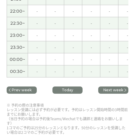
男性 )
22:00~
-
-
-
-
-
-
我一直很期待黄金周的开始，但一开始就转眼就结
束了😅
( 女性 )
22:30~
-
-
-
-
-
-
23:00~
-
-
-
-
-
-
谢谢老师！！
23:30~
-
-
-
-
-
-
谢谢老师耐心的指导！认识您很高兴，很有怀念大
00:00~
-
-
-
-
-
-
连！
00:30~
-
-
-
-
-
-
謝謝老師的幫助！真的好久不見了！聊得很開心！
期待下次與老師再聊！
( 男性 )
Prev week
Today
Next week
跟你聊天真开心 下次再聊别的话题吧 谢谢老师
( 男
予約の際の注意事項
性 )
レッスン受講には必ず予約が必要です。予約はレッスン開始時間の3時間前
までにお願いします。
（当日予約の場合は予約後Teams/Wechatでも講師と連絡をお願いしま
す）
谢谢你给我好懂的课！ 下次见👍☺️👍
( 40代 男性 )
1コマのご予約は25分のレッスンとなります。50分のレッスンを受講した
い場合は2コマのご予約が必要です。