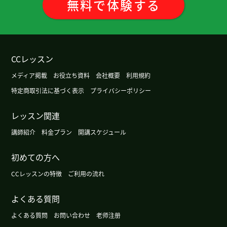
無料
で
体験
する
都的年轻人不能用那样的「皮肉」。 但是因为在电
视上介绍，所以很有名了。 这节课也很有意思，谢
谢老师。
( 50代 男性 )
CCレッスン
今天非常感谢您耐心的指导
メディア掲載
お役立ち資料
会社概要
利用規約
非常感謝 下次見
( 40代 男性 )
特定商取引法に基づく表示
プライバシーポリシー
非常感謝 下次見
( 40代 男性 )
レッスン関連
講師紹介
料金プラン
開講スケジュール
谢谢您课。日本的烟火很漂亮。请一定要去一次！
下次见～
初めての方へ
CCレッスンの特徴
ご利用の流れ
我期待着台湾旅游和当地人说汉语。下次见吧。
( 男
性 )
よくある質問
よくある質問
お問い合わせ
老师注册
我听说过现在的中国如果只能用现金的话非常不方