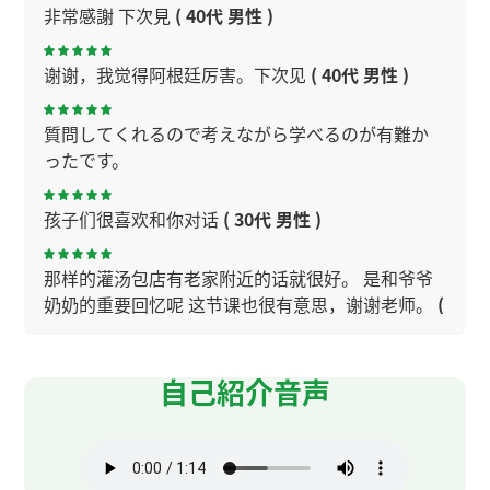
非常感謝 下次見
( 40代 男性 )
谢谢，我觉得阿根廷厉害。下次见
( 40代 男性 )
質問してくれるので考えながら学べるのが有難か
ったです。
孩子们很喜欢和你对话
( 30代 男性 )
那样的灌汤包店有老家附近的话就很好。 是和爷爷
奶奶的重要回忆呢 这节课也很有意思，谢谢老师。
(
50代 男性 )
自己紹介音声
谢谢您的课！今天也上得很开心！
谢谢您的课。关于粽子，每个人的看法都不一样。
粽子的味道很多，下次我试试一下。下次见～