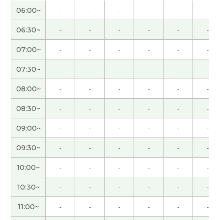
无人驾驶已经存在的。但技术可以提高。期待未
06:00~
-
-
-
-
-
-
来。
( 40代 男性 )
06:30~
-
-
-
-
-
-
谢谢您的课！
07:00~
-
-
-
-
-
-
谢谢，我很期待跟中国朋友第一次见面，大阪的老
07:30~
-
-
-
-
-
-
友一起吃晚餐，和演唱会。
08:00~
-
-
-
-
-
-
谢谢老师，我很高兴能和您一起聊天。 听了老师说
08:30~
-
-
-
-
-
-
人工降雨的话，我想起了2008年北京奥运会开幕式
的时候。 那时我真的很惊讶。 期待下节课能再聊，
09:00~
-
-
-
-
-
-
下次见。
( 50代 男性 )
09:30~
-
-
-
-
-
-
谢谢，下次见
( 40代 男性 )
10:00~
-
-
-
-
-
-
10:30~
-
-
-
-
-
-
日本人里有喜欢大坝的人。 我以前喜欢去看灯塔拍
照片，但是最近没去。 谢啦老师，今天的课也很有
11:00~
-
-
-
-
-
-
意思。
( 50代 男性 )