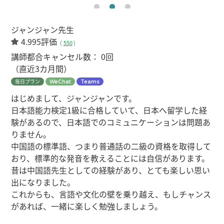
ジャンジャン先生
4.995評価
(
550
)
講師都合キャンセル数：
0回
（直近3カ月間）
毎日プラン
WeChat
Teams
はじめまして、ジャンジャンです。
日本語能力検定1級に合格していて、日本へ留学した経
験があるので、日本語でのコミュニケーションは問題あ
りません。
中国語の標準語、つまり普通話の二級の資格を取得して
おり、標準的な発音を教えることには自信があります。
昔は中国語先生としての経験があり、とても楽しい思い
出になりました。
これからも、言語や文化の壁を乗り越え、もしチャンス
があれば、一緒に楽しく勉強しましょう。