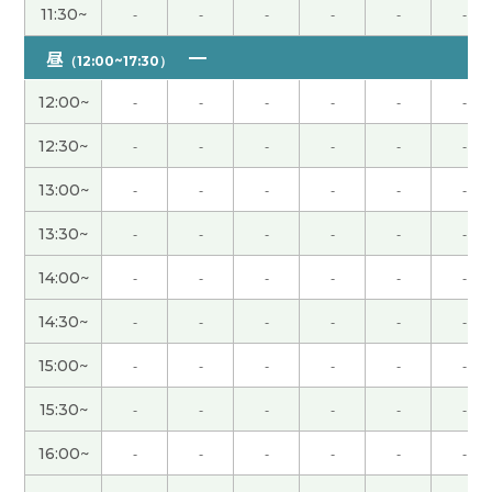
11:30~
-
-
-
-
-
-
多亏了老师的帮助，我顺利完成了作业。虽然汉语
昼
（12:00~17:30）
很难，但我觉得学习汉语是一件很快乐的事情。谢
谢老师！
( 女性 )
12:00~
-
-
-
-
-
-
12:30~
-
-
-
-
-
-
虽然在日本不怎么在意食品的安全性，但是没有问
题👌
( 女性 )
13:00~
-
-
-
-
-
-
13:30~
-
-
-
-
-
-
谢谢今天的课。 很好的问题。我们下次再聊这个
吧。
( 男性 )
14:00~
-
-
-
-
-
-
14:30~
-
-
-
-
-
-
当时我很着急，但现在很怀念。 久违地想去大连看
看。 谢谢老师，这节课也很有趣。
( 50代 男性 )
15:00~
-
-
-
-
-
-
15:30~
-
-
-
-
-
-
教育孩子当然很难。不知不觉孩子长大了。父母知
道孩子和平时不一样。觉得家家有本难念的经。解
16:00~
-
-
-
-
-
-
决的方式有很多种。下次见吧。
( 男性 )