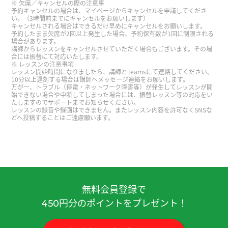
欠席／キャンセルの際の注意事
予約キャンセルの場合は、マイページからキャンセルを申請してくださ
谢谢您的课！上课很开心了～
い。（3時間前までにキャンセルをお願いします）
キャンセルされる場合はできるだけ早めにキャンセルをお願いします。
予約したまま欠席が2回以上発生した場合、予約保有数が1回に制限される
和你聊天真的很愉快。我想吃传统的老式麻辣烫！
場合があります。
講師からレッスンをキャンセルさせていただく場合もございます。その場
下次见^^
合には振替にて対応いたします。
レッスンの注意事項
レッスン開始時間になりましたら、講師とTeamsにて連絡してください。
谢谢您的课。我喜欢东北菜，狗宝肉和地三鲜很好
10分以上遅刻する場合は講師へメッセージ連絡をお願いします。
万が一、トラブル（停電・ネットワーク障害等）が発生してレッスンが開
吃！在日本的话，池袋有当地的好吃的东北菜店。
始できない場合や中断してしまった場合には、振替レッスン等の対応をい
たしますのでサポートまでお知らせください。
下次再见！
( 男性 )
レッスンの録音や録画はできません。またレッスン内容を許可なくSNSな
どへ投稿することはご遠慮願います。
我也想看大连的啤酒节。 如果老师去的话，告诉我
啤酒节的样子。 这节课也很有趣，谢啦老师。
( 50
代 男性 )
非常感谢您面带微笑、细致入微地教导我！
無料会員登録で
円分のポイントをプレゼント！
450
我很惊讶，没想到老师知道京都人的「皮肉」。 但
是平时用那样的「皮肉」的京都人很少。 我觉得京