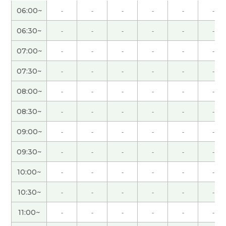
无人驾驶已经存在的。但技术可以提高。期待未
06:00~
-
-
-
-
-
-
来。
( 40代 男性 )
06:30~
-
-
-
-
-
-
谢谢您的课！
07:00~
-
-
-
-
-
-
谢谢，我很期待跟中国朋友第一次见面，大阪的老
07:30~
-
-
-
-
-
-
友一起吃晚餐，和演唱会。
08:00~
-
-
-
-
-
-
谢谢老师，我很高兴能和您一起聊天。 听了老师说
08:30~
-
-
-
-
-
-
人工降雨的话，我想起了2008年北京奥运会开幕式
的时候。 那时我真的很惊讶。 期待下节课能再聊，
09:00~
-
-
-
-
-
-
下次见。
( 50代 男性 )
09:30~
-
-
-
-
-
-
谢谢，下次见
( 40代 男性 )
10:00~
-
-
-
-
-
-
10:30~
-
-
-
-
-
-
日本人里有喜欢大坝的人。 我以前喜欢去看灯塔拍
照片，但是最近没去。 谢啦老师，今天的课也很有
11:00~
-
-
-
-
-
-
意思。
( 50代 男性 )