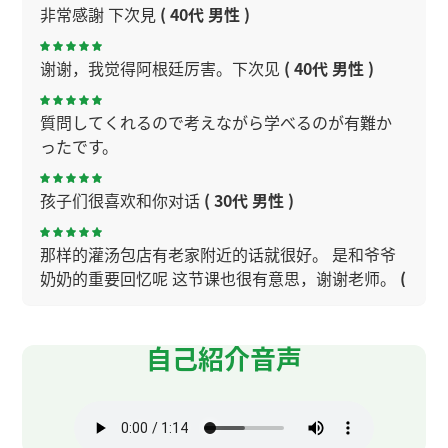
非常感謝 下次見
( 40代 男性 )
谢谢，我觉得阿根廷厉害。下次见
( 40代 男性 )
質問してくれるので考えながら学べるのが有難か
ったです。
孩子们很喜欢和你对话
( 30代 男性 )
那样的灌汤包店有老家附近的话就很好。 是和爷爷
奶奶的重要回忆呢 这节课也很有意思，谢谢老师。
(
50代 男性 )
自己紹介音声
谢谢您的课！今天也上得很开心！
谢谢您的课。关于粽子，每个人的看法都不一样。
粽子的味道很多，下次我试试一下。下次见～