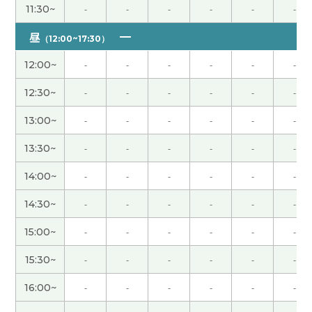
11:30~
-
-
-
-
-
-
多亏了老师的帮助，我顺利完成了作业。虽然汉语
昼
（12:00~17:30）
很难，但我觉得学习汉语是一件很快乐的事情。谢
谢老师！
( 女性 )
12:00~
-
-
-
-
-
-
12:30~
-
-
-
-
-
-
虽然在日本不怎么在意食品的安全性，但是没有问
题👌
( 女性 )
13:00~
-
-
-
-
-
-
13:30~
-
-
-
-
-
-
谢谢今天的课。 很好的问题。我们下次再聊这个
吧。
( 男性 )
14:00~
-
-
-
-
-
-
14:30~
-
-
-
-
-
-
当时我很着急，但现在很怀念。 久违地想去大连看
看。 谢谢老师，这节课也很有趣。
( 50代 男性 )
15:00~
-
-
-
-
-
-
15:30~
-
-
-
-
-
-
教育孩子当然很难。不知不觉孩子长大了。父母知
道孩子和平时不一样。觉得家家有本难念的经。解
16:00~
-
-
-
-
-
-
决的方式有很多种。下次见吧。
( 男性 )