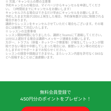
欠席／キャンセルの際の注意事
予約キャンセルの場合は、マイページからキャンセルを申請してくださ
谢谢您的课！上课很开心了～
い。（3時間前までにキャンセルをお願いします）
キャンセルされる場合はできるだけ早めにキャンセルをお願いします。
予約したまま欠席が2回以上発生した場合、予約保有数が1回に制限される
和你聊天真的很愉快。我想吃传统的老式麻辣烫！
場合があります。
講師からレッスンをキャンセルさせていただく場合もございます。その場
下次见^^
合には振替にて対応いたします。
レッスンの注意事項
レッスン開始時間になりましたら、講師とTeamsにて連絡してください。
谢谢您的课。我喜欢东北菜，狗宝肉和地三鲜很好
10分以上遅刻する場合は講師へメッセージ連絡をお願いします。
万が一、トラブル（停電・ネットワーク障害等）が発生してレッスンが開
吃！在日本的话，池袋有当地的好吃的东北菜店。
始できない場合や中断してしまった場合には、振替レッスン等の対応をい
たしますのでサポートまでお知らせください。
下次再见！
( 男性 )
レッスンの録音や録画はできません。またレッスン内容を許可なくSNSな
どへ投稿することはご遠慮願います。
我也想看大连的啤酒节。 如果老师去的话，告诉我
啤酒节的样子。 这节课也很有趣，谢啦老师。
( 50
代 男性 )
非常感谢您面带微笑、细致入微地教导我！
無料会員登録で
円分のポイントをプレゼント！
450
我很惊讶，没想到老师知道京都人的「皮肉」。 但
是平时用那样的「皮肉」的京都人很少。 我觉得京