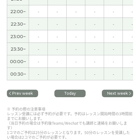
男性 )
22:00~
-
-
-
-
-
-
我一直很期待黄金周的开始，但一开始就转眼就结
束了😅
( 女性 )
22:30~
-
-
-
-
-
-
23:00~
-
-
-
-
-
-
谢谢老师！！
23:30~
-
-
-
-
-
-
谢谢老师耐心的指导！认识您很高兴，很有怀念大
00:00~
-
-
-
-
-
-
连！
00:30~
-
-
-
-
-
-
謝謝老師的幫助！真的好久不見了！聊得很開心！
期待下次與老師再聊！
( 男性 )
Prev week
Today
Next week
跟你聊天真开心 下次再聊别的话题吧 谢谢老师
( 男
予約の際の注意事項
性 )
レッスン受講には必ず予約が必要です。予約はレッスン開始時間の3時間前
までにお願いします。
（当日予約の場合は予約後Teams/Wechatでも講師と連絡をお願いしま
す）
谢谢你给我好懂的课！ 下次见👍☺️👍
( 40代 男性 )
1コマのご予約は25分のレッスンとなります。50分のレッスンを受講した
い場合は2コマのご予約が必要です。