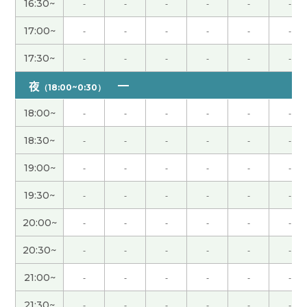
16:30~
-
-
-
-
-
-
谢谢！我很开心!下次也请多多关照
( 50代 男性 )
17:00~
-
-
-
-
-
-
17:30~
-
-
-
-
-
-
非常感謝 下次見
( 40代 男性 )
夜
（18:00~0:30）
谢谢老师给我上课。我很高兴跟您上课。我很期待
下次再见！
( 女性 )
18:00~
-
-
-
-
-
-
18:30~
-
-
-
-
-
-
谢谢你！ 下次去中国的时候我一定试试你说的养生
水，味道不好喝也没关系，想着对身体好就行了。
19:00~
-
-
-
-
-
-
到时候再见啦，我很期待。
( 40代 男性 )
19:30~
-
-
-
-
-
-
在中国和日本找新的房子都很辛苦呢。 从那以后找
20:00~
-
-
-
-
-
-
到好房子了吗？ 我希望老师能找到一间好房子。 谢
20:30~
-
-
-
-
-
-
谢老师，这节课也很开心。
( 50代 男性 )
21:00~
-
-
-
-
-
-
非常感謝 我和你聊旅行真的很有趣。 下次見
( 40代
21:30~
-
-
-
-
-
-