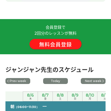
谢谢老师，这节课也很愉快。 我今年久违的吃粽
子，以前吃的时候和端午节没关系吃，所以端午节
第一次吃了。 我觉得对粽子有好像零食的印象，但
会員登録で
是吃了的话吃饱了。 老师再聊吧，下次再见！
( 50
回分のレッスンが無料
代 男性 )
2
無料会員登録
非常感謝 下次見
( 40代 男性 )
谢谢老师，这节课也很有趣。 我看了那部电影「甜
蜜蜜」非常感动，所以最近经常听她的歌曲。 下课
ジャンジャン先生のスケジュール
后我听了老师推荐的王菲的歌，她的歌也好听啊。
(
50代 男性 )
Prev week
Today
Next week
谢谢您的课！中国的端午节北方与南方有不一样的
8/6
8/7
8/8
8/9
8/10
8/11
文化，很有特色。
木
金
土
日
月
火
朝
（06:00~11:30）