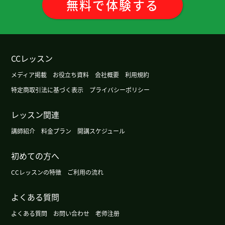
無料
で
体験
する
都的年轻人不能用那样的「皮肉」。 但是因为在电
视上介绍，所以很有名了。 这节课也很有意思，谢
谢老师。
( 50代 男性 )
CCレッスン
今天非常感谢您耐心的指导
メディア掲載
お役立ち資料
会社概要
利用規約
非常感謝 下次見
( 40代 男性 )
特定商取引法に基づく表示
プライバシーポリシー
非常感謝 下次見
( 40代 男性 )
レッスン関連
講師紹介
料金プラン
開講スケジュール
谢谢您课。日本的烟火很漂亮。请一定要去一次！
下次见～
初めての方へ
CCレッスンの特徴
ご利用の流れ
我期待着台湾旅游和当地人说汉语。下次见吧。
( 男
性 )
よくある質問
よくある質問
お問い合わせ
老师注册
我听说过现在的中国如果只能用现金的话非常不方