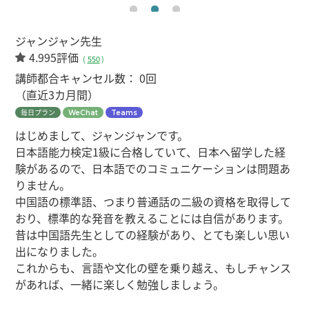
ジャンジャン先生
4.995評価
(
550
)
講師都合キャンセル数：
0回
（直近3カ月間）
毎日プラン
WeChat
Teams
はじめまして、ジャンジャンです。
日本語能力検定1級に合格していて、日本へ留学した経
験があるので、日本語でのコミュニケーションは問題あ
りません。
中国語の標準語、つまり普通話の二級の資格を取得して
おり、標準的な発音を教えることには自信があります。
昔は中国語先生としての経験があり、とても楽しい思い
出になりました。
これからも、言語や文化の壁を乗り越え、もしチャンス
があれば、一緒に楽しく勉強しましょう。