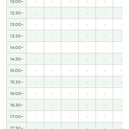
12:00~
-
-
-
-
-
-
谢谢老师！每节课都开心 下次见吧！
( 男性 )
12:30~
-
-
-
-
-
-
非常感謝 下次見
( 40代 男性 )
13:00~
-
-
-
-
-
-
13:30~
-
-
-
-
-
-
日本語で考えると似たような使い方をする言葉に
ついて、用法の違いについて質問したところ、すご
14:00~
-
-
-
-
-
-
くわかりやすく文法と具体的な例を教えてください
ました！いつもありがとうございます。
14:30~
-
-
-
-
-
-
15:00~
-
-
-
-
-
-
宋老师 谢谢你的课，我也和你一起学习的很开心。
我会尽全力超越昨天的自己。下次见！
15:30~
-
-
-
-
-
-
16:00~
-
-
-
-
-
-
非常感謝 我要加油 下次見
( 40代 男性 )
16:30~
-
-
-
-
-
-
宋老师 谢谢你的课， 我查查一下雨果的。知道了他
17:00~
-
-
-
-
-
-
很有天赋。 这个周末我期待看世界杯比赛。 下次
见！
17:30~
-
-
-
-
-
-