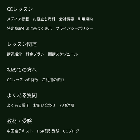
宋老师 谢谢你的课。我很开心和你练习会话。 我会
CCレッスン
加油吧。 下次见！
メディア掲載
お役立ち資料
会社概要
利用規約
宋老师 谢谢你的课。 我很高兴能上了课。会继续学
特定商取引法に基づく表示
プライバシーポリシー
习吧。 下次见！
レッスン関連
谢谢你
( 女性 )
講師紹介
料金プラン
開講スケジュール
宋老师 谢谢你的课 ，我很开心跟你聊天。我想能够
初めての方へ
说一口流利的汉语。 会加油吧。 下次见！
CCレッスンの特徴
ご利用の流れ
谢谢您的精彩评论。感谢您今天听了这么多。下次
よくある質問
请多多关照
よくある質問
お問い合わせ
老师注册
非常感謝 下次見
( 40代 男性 )
教材・受験
中国語テキスト
HSK割引受験
CCブログ
いつも楽しいレッスンをありがとうございます！