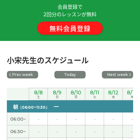
会員登録で
回分のレッスンが無料
谢谢老师！ 安卓快乐 哈哈😄 下次再见
( 男性 )
2
無料会員登録
谢谢老师！今天也很开心的 下次再见！
( 男性 )
宋老师 谢谢你的课，我也和你聊天很开心。期待下
次见！
小宋先生のスケジュール
非常感謝 下次見
( 40代 男性 )
Prev week
Today
Next week
老师的声音很漂亮，今天很开心多谢啊！
( 女性 )
8/8
8/9
8/10
8/11
8/12
8/13
土
日
月
火
水
木
朝
非常感謝 下次見
( 40代 男性 )
（06:00~11:30）
06:00~
-
-
-
-
-
-
她讲我很热情(^^)
( 女性 )
06:30~
-
-
-
-
-
-