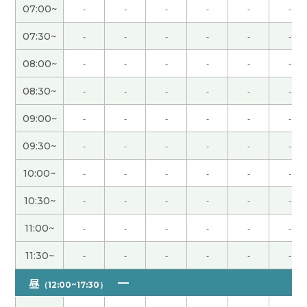
小宋老师，间隔几个月，跟您聊天很开心，而且你
07:00~
-
-
-
-
-
-
倾听着帮助我说我们的旅游故事，也分享我们的心
理，就是在异国不好的事情, 回头想想，常常变成了
07:30~
-
-
-
-
-
-
有意思、难忘的回忆。哈哈，谢谢，下次见！
( 女性
08:00~
-
-
-
-
-
-
)
08:30~
-
-
-
-
-
-
非常感謝 下次見
( 40代 男性 )
09:00~
-
-
-
-
-
-
谢谢老师！这节课也很开心 下次见吧！
( 男性 )
09:30~
-
-
-
-
-
-
10:00~
-
-
-
-
-
-
非常感謝 下次見
( 40代 男性 )
10:30~
-
-
-
-
-
-
谢谢你的课 ，很开心和你聊天各种各样的事情。 期
11:00~
-
-
-
-
-
-
待下次见！
11:30~
-
-
-
-
-
-
宋老师 谢谢你的课。 语法很重要，但我认为对话重
昼
要。 我也想练习会话。 下次见！
（12:00~17:30）