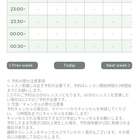
普段から沢山お話ししながら学んでます。 お陰様
23:00~
-
-
-
-
-
-
でHSK3級受かりました！ありがとうございます😊
23:30~
-
-
-
-
-
-
毎回のレッスンをとても楽しみにしています。勉強
不足が最大の要因とわかっているものの、人と比べ
00:00~
-
-
-
-
-
-
て上手じゃないなと焦りを感じて定期的に落ち込
00:30~
-
-
-
-
-
-
んでしまうのですが、いいところを褒めていただい
た上で、それぞれの目標に合わせてスキルを伸ばし
ていけばいいですよとアドバイスいただいて楽に
Prev week
Today
Next week
なりました。いつもありがとうございます！
予約の際の注意事項
レッスン受講には必ず予約が必要です。予約はレッスン開始時間の3時間前
谢谢老师。 即使老年人，我也会努力学习吧。 下次
までにお願いします。
见！
1コマのご予約は25分のレッスンとなります。50分のレッスンを受講した
い場合は2コマのご予約が必要です。
欠席／キャンセルの際の注意事
予約キャンセルの場合は、マイページからキャンセルを申請してくださ
宋老师 谢谢你的课，总是我跟你一起上课很开心。
い。（3時間前までにキャンセルをお願いします）
キャンセルされる場合はできるだけ早めにキャンセルをお願いします。
下次见！
予約したまま欠席が2回以上発生した場合、予約保有数が1回に制限される
場合があります。
講師からレッスンをキャンセルさせていただく場合もございます。その場
急にテキストでのレッスンをお願いしたにも関わ
合には振替にて対応いたします。