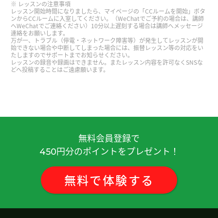
レッスンの注意事項
らず対応いただき、ありがとうございました！いつ
レッスン開始時間になりましたら、マイページの「CCルームを開始」ボタ
も楽しいレッスンであっという間に時間が経ちま
ンからCCルームに入室してください。（WeChatでご予約の場合は、講師
へWeChatでご連絡ください）10分以上遅刻する場合は講師へメッセージ
す。
連絡をお願いします。
万が一、トラブル（停電・ネットワーク障害等）が発生してレッスンが開
始できない場合や中断してしまった場合には、振替レッスン等の対応をい
たしますのでサポートまでお知らせください。
宋老师 谢谢你的课。我很开心跟你聊天。 我期待自
レッスンの録音や録画はできません。またレッスン内容を許可なくSNSな
由市场的视频。 下次见！
どへ投稿することはご遠慮願います。
谢谢老师！ 我也很开心 下次见吧！
( 男性 )
いつも楽しいレッスンをありがとうございます！
うまく聞き取れなかったり、うまく話せなくてもリ
無料会員登録で
ラックスしてレッスンできるので、毎回レッスンが
円分のポイントをプレゼント！
450
とても楽しみです。
無料
で
体験
する
宋老师 谢谢你的课 。 我也很开心和你会话。感谢给
我这个例子，要复习。 下次见！