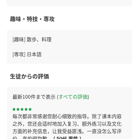
趣味・特技・専攻
[趣味] 散歩、料理
[専攻] 日本語
生徒からの評価
最新100件まで表示 (
すべての評価
)
每次都非常感谢您耐心细致的指导。除了课本内容
之外，您还会适时地加入复习、额外练习以及文化
方面的补充信息，让我受益匪浅。一直没怎么写评
价，真的很抱歉。
( 50代 男性 )