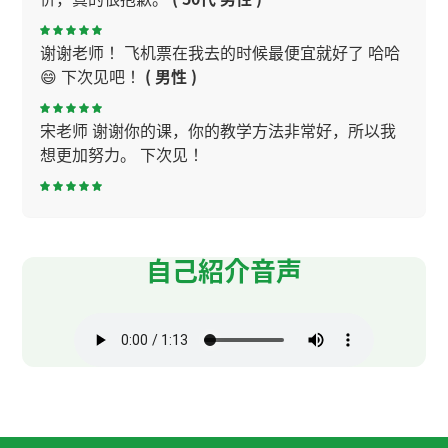
谢谢老师！ 飞机票在我去的时候最便宜就好了 哈哈
😄 下次见吧！
( 男性 )
宋老师 谢谢你的课，你的教学方法非常好，所以我
想更加努力。 下次见！
我也很高兴认识你。 嗲和娇滴滴，我学到了这两个
新词。 下次见哦。
( 50代 女性 )
自己紹介音声
非常感謝 下次見
( 40代 男性 )
いつも楽しいレッスンをありがとうございます！
宋老师 谢谢你的课，跟你聊天得很开心。帮助流浪
猫有问题。如果有任何好主要，我会告诉你。 然后
平板的连接问题，下次我会做得更好。 下次见！