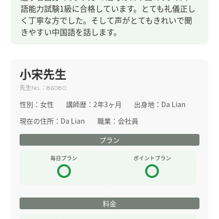
語能力試験1級に合格しています。とても礼儀正し
く丁寧な方でした。そして声がとてもきれいで聞
きやすい中国語を話します。
小宋先生
先生
：
No.
86080
性別：
女性
講師歴：
2年3ヶ月
出身地：
Da Lian
現在の住所：
Da Lian
職業：
会社員
プラン
毎日プラン
ポイントプラン
料金