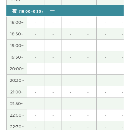
夜
非常感謝 下次見
( 40代 男性 )
（18:00~0:30）
18:00~
-
-
-
-
-
-
毎回のレッスンが本当に楽しくて時間があっとい
18:30~
-
-
-
-
-
-
う間に経ちます！楽しく勉強できる先生にご縁が
あったことは、とてもありがたいなーと感謝しかあ
19:00~
-
-
-
-
-
-
りません。
19:30~
-
-
-
-
-
-
谢谢老师！每次都开心 下次再见！
( 男性 )
20:00~
-
-
-
-
-
-
うまく話せなくても考えるのを待って優しく修正ポ
20:30~
-
-
-
-
-
-
イントなどを教えてくださるので、間違いを恐れず
21:00~
-
-
-
-
-
-
話してみよう！と毎回レッスンが楽しみです。いつ
もありがとうございます。
21:30~
-
-
-
-
-
-
22:00~
-
-
-
-
-
-
宋老师 谢谢你的课， 我也聊得很开心。下次见！
22:30~
-
-
-
-
-
-