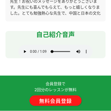
先生！お祝いのメッセージをありがとうございま
す。先生にも喜んでもらえて、もっと嬉しくなりま
した。とても勉強熱心な先生で、中国と日本の文化
の違いや、言葉のニュアンスの違いも勉強されてい
ますし、中国語の文法と日本語の文法の違いも勉
強されています。先生はとても生徒のことを考えて
自己紹介音声
います。生徒の理解する力を推測して中国語で質問
してくれます。けれど、オンラインレッスンですの
で、自分のやりたいことを言葉にして伝えなければ
コミュニケーションはできないのではないでしょ
うか？
( 40代 女性 )
先生が話している時間が長くあまりこちらからは
なすことができなかった。そのうえで、あまり興味
会員登録で
のない話題を続けられた。
回分のレッスンが無料
2
先生のおかげでHSK４級に合格することができま
無料会員登録
した。CCレッスンを始めてから１年と１０か月、