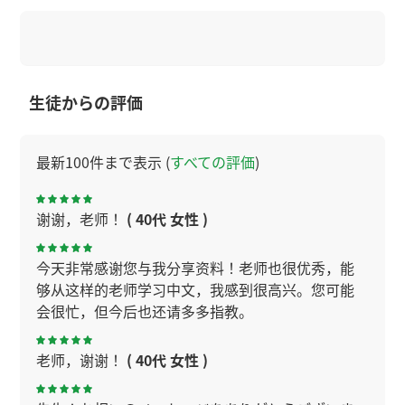
生徒からの評価
最新100件まで表示 (
すべての評価
)
谢谢，老师！
( 40代 女性 )
今天非常感谢您与我分享资料！老师也很优秀，能
够从这样的老师学习中文，我感到很高兴。您可能
会很忙，但今后也还请多多指教。
老师，谢谢！
( 40代 女性 )