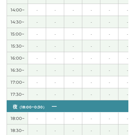
今日もレッスンをしていただきありがとうござい
ました。先生とのレッスンをお休みしている間も
14:00~
-
-
-
-
-
-
勉強を毎日していました。一人で勉強していると、
14:30~
-
-
-
-
-
-
わからないことがたくさん出てくるので、たくさん
質問しようと思います。また明日からよろしくお願
15:00~
-
-
-
-
-
-
いします。
( 40代 女性 )
15:30~
-
-
-
-
-
-
好久不见，谢谢上课。我觉得福冈的食物什么都好
16:00~
-
-
-
-
-
-
吃。生活环境也不错，交通方便，我欢迎来你九州
旅游！下次见。
( 40代 男性 )
16:30~
-
-
-
-
-
-
17:00~
-
-
-
-
-
-
先生、今日もありがとうございました。今日は先
生とHSK４級のテキストをやりました。語句の並
17:30~
-
-
-
-
-
-
べ替え問題のやり方が分からなかったので、そのコ
夜
ツを教えてもらいました。いつもわかりやすいで
（18:00~0:30）
す。ありがとうございます。来週もよろしくおねが
18:00~
-
-
-
-
-
-
いします。
( 40代 女性 )
18:30~
-
-
-
-
-
-