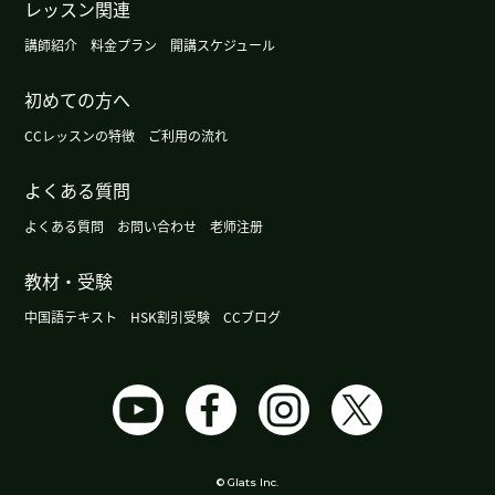
で、中国での生活が快適になりました。しかし、ま
レッスン関連
だ聴く力と話す力は足りません。アウトプットを
講師紹介
料金プラン
開講スケジュール
多め勉強したいと思います。引き続き４級に向けて
勉強をしていきたいと思います。これからもよろし
初めての方へ
くお願いします。
( 40代 女性 )
CCレッスンの特徴
ご利用の流れ
謝謝！
( 40代 女性 )
よくある質問
よくある質問
お問い合わせ
老师注册
謝謝！
( 40代 女性 )
教材・受験
HSK3級とHSKK初級の受験が終わりました。結果
はまだわかりませんが、先生と一緒に、１年と２
中国語テキスト
HSK割引受験
CCブログ
か月レッスンをした力を試すことができました。
HSKの受験の際には試験対策をしっかりしていた
だけて、感謝しています。細かいテクニックや、テ
ストへの気持ちの持ち方までご指導いただき、テス
トというものに１５年ぶりに向き合うことができ
ました。これからもコツコツ続けて、次は４級を目
© Glats Inc.