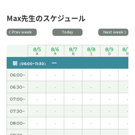
先生とのレッスンはもうすぐ４００回です。こんな
日が来るなんて信じられないです。何度も間違える
私に根気強く教えてくれる先生のお力のおかげで
Max先生のスケジュール
す。とても真面目で、いつも熱心な先生です。先生
ともっと中国語で話せるようになりたいです。これ
Prev week
Today
Next week
からもよろしくお願いします。
( 40代 女性 )
8/5
8/6
8/7
8/8
8/9
8/10
每次都对我很有帮助。非常感谢您！
水
木
金
土
日
月
朝
（06:00~11:30）
我精神饱满。现在的生活很满意。谢谢您，下次
06:00~
-
-
-
-
-
-
见！
06:30~
-
-
-
-
-
-
老师的每一条建议都非常准确，对我来说很有帮
助！希望您再帮我修改。以后也请多多关照＾＾
07:00~
-
-
-
-
-
-
07:30~
-
-
-
-
-
-
謝謝，老师
( 40代 女性 )
08:00~
-
-
-
-
-
-
謝謝，老师
( 40代 女性 )