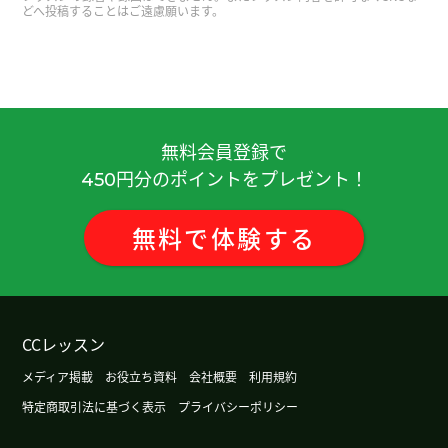
どへ投稿することはご遠慮願います。
謝謝！
( 40代 女性 )
謝謝！
( 40代 女性 )
謝謝！
( 40代 女性 )
無料会員登録で
円分のポイントをプレゼント！
450
謝謝！
( 40代 女性 )
無料
で
体験
する
謝謝！
( 40代 女性 )
先生、いつもありがとうございます。無事HSK３級
に合格することができました。しかも、読み取り
CCレッスン
問題は満点でした。先生と一緒にテキストを勉強
メディア掲載
お役立ち資料
会社概要
利用規約
したおかげです。この１年半で読む力が付いたと感
じています。中国の生活ではスマホが普及している
特定商取引法に基づく表示
プライバシーポリシー
ので、話すよりも読む力のほうが大切です。なの