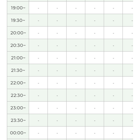
謝謝！
( 40代 女性 )
19:00~
-
-
-
-
-
-
謝謝！
( 40代 女性 )
19:30~
-
-
-
-
-
-
20:00~
-
-
-
-
-
-
謝謝！
( 40代 女性 )
20:30~
-
-
-
-
-
-
真是好久不见了。 我很高兴能再次见到老师。 这节
21:00~
-
-
-
-
-
-
课也很有意思，谢谢您。 请再聊吧！
( 50代 男性 )
21:30~
-
-
-
-
-
-
今日も先生とフリートークできて楽しかったです。
22:00~
-
-
-
-
-
-
長沙ぜひ行ってみたいですね。中国の水は相変わら
ず安いんですね。またお話しましょー！
22:30~
-
-
-
-
-
-
23:00~
-
-
-
-
-
-
很高兴认识老师 老师分享给我的话题都很有意思 期
待下次再见！
23:30~
-
-
-
-
-
-
00:00~
-
-
-
-
-
-
先生、今日もありがとうございました。先生との