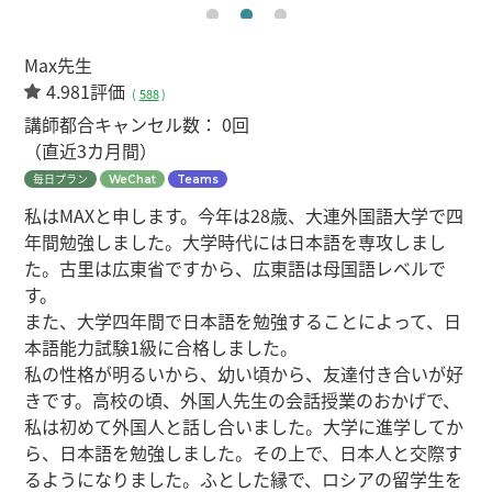
Max先生
4.981評価
(
588
)
講師都合キャンセル数：
0回
（直近3カ月間）
毎日プラン
WeChat
Teams
私はMAXと申します。今年は28歳、大連外国語大学で四
年間勉強しました。大学時代には日本語を専攻しまし
た。古里は広東省ですから、広東語は母国語レベルで
す。
また、大学四年間で日本語を勉強することによって、日
本語能力試験1級に合格しました。
私の性格が明るいから、幼い頃から、友達付き合いが好
きです。高校の頃、外国人先生の会話授業のおかげで、
私は初めて外国人と話し合いました。大学に進学してか
ら、日本語を勉強しました。その上で、日本人と交際す
るようになりました。ふとした縁で、ロシアの留学生を