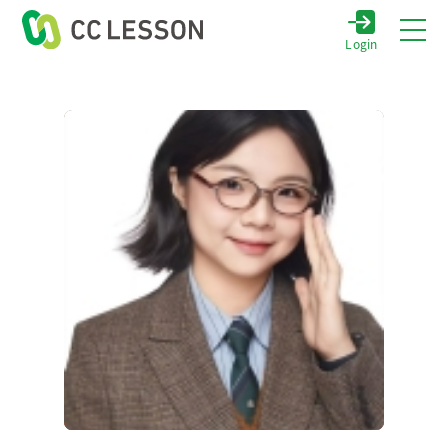
Login