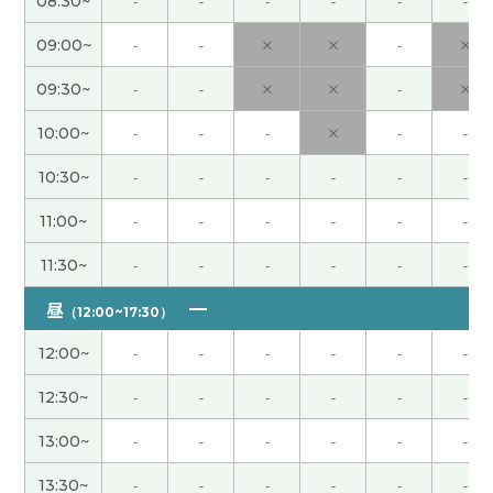
08:30~
-
-
-
-
-
-
09:00~
-
-
×
×
-
×
謝謝，老师
( 40代 女性 )
09:30~
-
-
×
×
-
×
謝謝老師，下次見！
10:00~
-
-
-
×
-
-
谢谢老师，这节课也很有意思。 我也这么想，我去
10:30~
-
-
-
-
-
-
旅行的时候经常一个人去。 一个人更放松，计划也
可以自己决定。 所以我很明白老师说的意思。 我期
11:00~
-
-
-
-
-
-
待能和老师再聊，下次再见。
( 50代 男性 )
11:30~
-
-
-
-
-
-
谢谢老师，我很高兴能和您一起聊天。 这节课上很
昼
（12:00~17:30）
有趣能听到旅行的故事。 老师去过日本各种各样的
12:00~
-
-
-
-
-
-
地方，所以很了解日本的事情。 我很期待下节课，
下次见。
( 50代 男性 )
12:30~
-
-
-
-
-
-
13:00~
-
-
-
-
-
-
謝謝！
( 40代 女性 )
13:30~
-
-
-
-
-
-