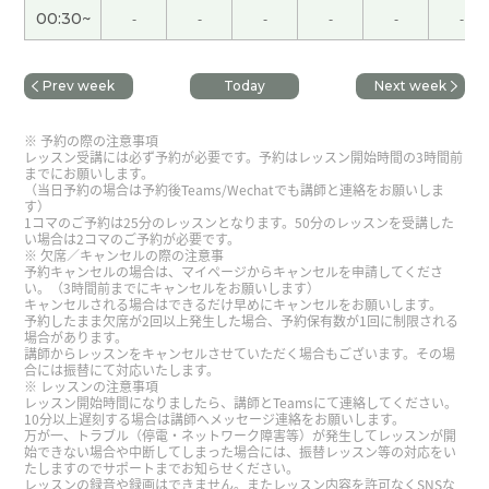
レッスンを３００回くらいして、ようやく汉语会法
00:30~
-
-
-
-
-
-
301の上下の２冊が終わりました。このテキストを
買ったとき、難しそうだったので買ったことを後悔
して、下巻に入ったときは最後のページを見て、と
Prev week
Today
Next week
てもできそうにないと落ち込んでいましたが、先生
と毎日コツコツやっていたら終わりました。終わっ
予約の際の注意事項
レッスン受講には必ず予約が必要です。予約はレッスン開始時間の3時間前
たことが信じられない。根気よく先生が教えてくれ
までにお願いします。
たおかげです。明日からはもう一度始めから復習し
（当日予約の場合は予約後Teams/Wechatでも講師と連絡をお願いしま
す）
て忘れたところをやり直します。明日からもよろし
1コマのご予約は25分のレッスンとなります。50分のレッスンを受講した
い場合は2コマのご予約が必要です。
くお願いします。
( 40代 女性 )
欠席／キャンセルの際の注意事
予約キャンセルの場合は、マイページからキャンセルを申請してくださ
い。（3時間前までにキャンセルをお願いします）
多谢老师！！今天的文章，虽然有点难，不过继续
キャンセルされる場合はできるだけ早めにキャンセルをお願いします。
予約したまま欠席が2回以上発生した場合、予約保有数が1回に制限される
加油！
場合があります。
講師からレッスンをキャンセルさせていただく場合もございます。その場
合には振替にて対応いたします。
多谢老师！！好久不见了，能够上您的课，我很开
レッスンの注意事項
レッスン開始時間になりましたら、講師とTeamsにて連絡してください。
心！下次再见！！
10分以上遅刻する場合は講師へメッセージ連絡をお願いします。
万が一、トラブル（停電・ネットワーク障害等）が発生してレッスンが開
始できない場合や中断してしまった場合には、振替レッスン等の対応をい
たしますのでサポートまでお知らせください。
謝謝！
( 40代 女性 )
レッスンの録音や録画はできません。またレッスン内容を許可なくSNSな