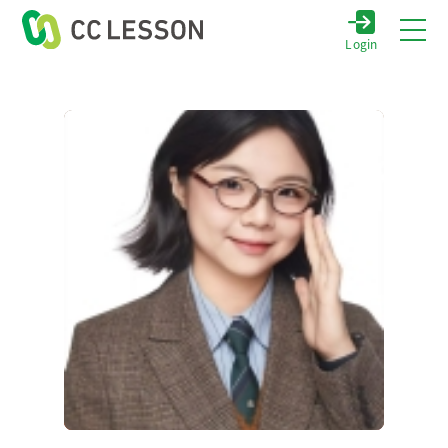
Login