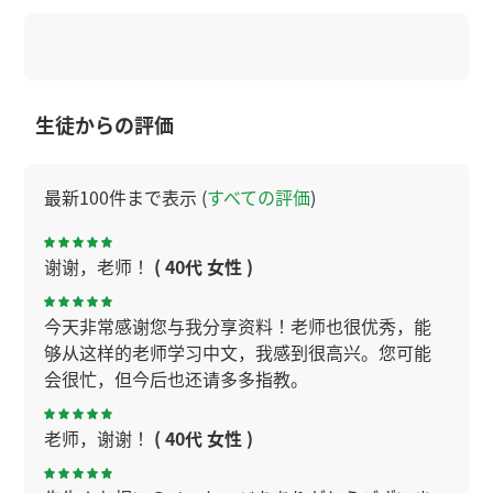
生徒からの評価
最新100件まで表示 (
すべての評価
)
谢谢，老师！
( 40代 女性 )
今天非常感谢您与我分享资料！老师也很优秀，能
够从这样的老师学习中文，我感到很高兴。您可能
会很忙，但今后也还请多多指教。
老师，谢谢！
( 40代 女性 )