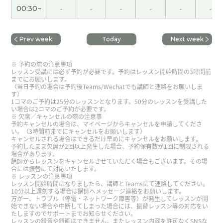
レッスンを３００回くらいして、ようやく汉语会法
00:30~
-
-
-
-
-
-
301の上下の２冊が終わりました。このテキストを
買ったとき、難しそうだったので買ったことを後悔
して、下巻に入ったときは最後のページを見て、と
Prev week
Today
Next week
てもできそうにないと落ち込んでいましたが、先生
と毎日コツコツやっていたら終わりました。終わっ
予約の際の注意事項
レッスン受講には必ず予約が必要です。予約はレッスン開始時間の3時間前
たことが信じられない。根気よく先生が教えてくれ
までにお願いします。
たおかげです。明日からはもう一度始めから復習し
（当日予約の場合は予約後Teams/Wechatでも講師と連絡をお願いしま
す）
て忘れたところをやり直します。明日からもよろし
1コマのご予約は25分のレッスンとなります。50分のレッスンを受講した
い場合は2コマのご予約が必要です。
くお願いします。
( 40代 女性 )
欠席／キャンセルの際の注意事
予約キャンセルの場合は、マイページからキャンセルを申請してくださ
い。（3時間前までにキャンセルをお願いします）
多谢老师！！今天的文章，虽然有点难，不过继续
キャンセルされる場合はできるだけ早めにキャンセルをお願いします。
予約したまま欠席が2回以上発生した場合、予約保有数が1回に制限される
加油！
場合があります。
講師からレッスンをキャンセルさせていただく場合もございます。その場
合には振替にて対応いたします。
多谢老师！！好久不见了，能够上您的课，我很开
レッスンの注意事項
レッスン開始時間になりましたら、講師とTeamsにて連絡してください。
心！下次再见！！
10分以上遅刻する場合は講師へメッセージ連絡をお願いします。
万が一、トラブル（停電・ネットワーク障害等）が発生してレッスンが開
始できない場合や中断してしまった場合には、振替レッスン等の対応をい
たしますのでサポートまでお知らせください。
謝謝！
( 40代 女性 )
レッスンの録音や録画はできません。またレッスン内容を許可なくSNSな