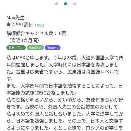
Max先生
4.981評価
(
588
)
講師都合キャンセル数：
0回
（直近3カ月間）
毎日プラン
WeChat
Teams
私はMAXと申します。今年は28歳、大連外国語大学で四
年間勉強しました。大学時代には日本語を専攻しまし
た。古里は広東省ですから、広東語は母国語レベルで
す。
また、大学四年間で日本語を勉強することによって、日
本語能力試験1級に合格しました。
私の性格が明るいから、幼い頃から、友達付き合いが好
きです。高校の頃、外国人先生の会話授業のおかげで、
私は初めて外国人と話し合いました。大学に進学してか
ら、日本語を勉強しました。その上で、日本人と交際す
るようになりました。ふとした縁で、ロシアの留学生を