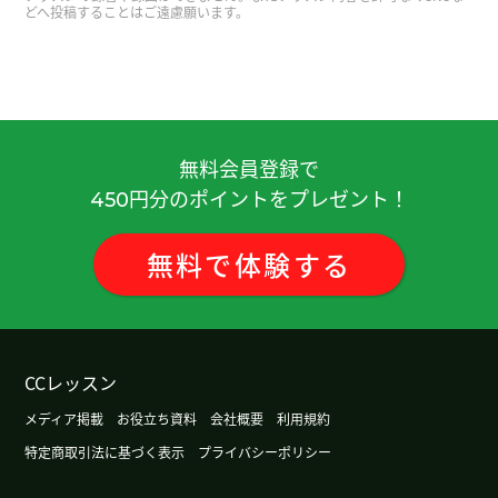
どへ投稿することはご遠慮願います。
謝謝！
( 40代 女性 )
謝謝！
( 40代 女性 )
謝謝！
( 40代 女性 )
無料会員登録で
円分のポイントをプレゼント！
450
謝謝！
( 40代 女性 )
無料
で
体験
する
謝謝！
( 40代 女性 )
先生、いつもありがとうございます。無事HSK３級
に合格することができました。しかも、読み取り
CCレッスン
問題は満点でした。先生と一緒にテキストを勉強
メディア掲載
お役立ち資料
会社概要
利用規約
したおかげです。この１年半で読む力が付いたと感
じています。中国の生活ではスマホが普及している
特定商取引法に基づく表示
プライバシーポリシー
ので、話すよりも読む力のほうが大切です。なの