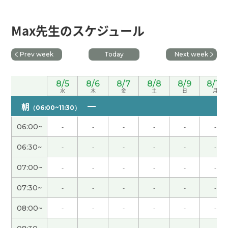
先生とのレッスンはもうすぐ４００回です。こんな
日が来るなんて信じられないです。何度も間違える
私に根気強く教えてくれる先生のお力のおかげで
Max先生のスケジュール
す。とても真面目で、いつも熱心な先生です。先生
ともっと中国語で話せるようになりたいです。これ
Prev week
Today
Next week
からもよろしくお願いします。
( 40代 女性 )
8/5
8/6
8/7
8/8
8/9
8/10
每次都对我很有帮助。非常感谢您！
水
木
金
土
日
月
朝
（06:00~11:30）
我精神饱满。现在的生活很满意。谢谢您，下次
06:00~
-
-
-
-
-
-
见！
06:30~
-
-
-
-
-
-
老师的每一条建议都非常准确，对我来说很有帮
助！希望您再帮我修改。以后也请多多关照＾＾
07:00~
-
-
-
-
-
-
07:30~
-
-
-
-
-
-
謝謝，老师
( 40代 女性 )
08:00~
-
-
-
-
-
-
謝謝，老师
( 40代 女性 )