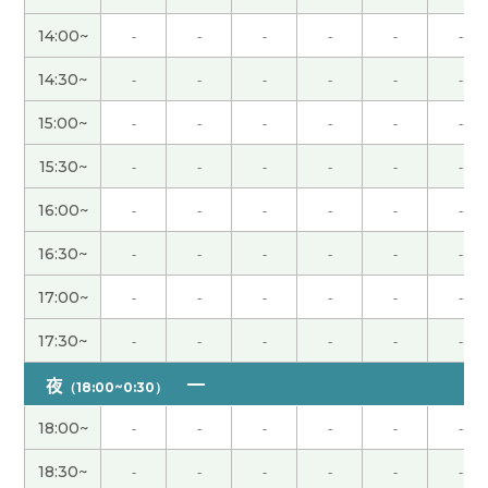
今日もレッスンをしていただきありがとうござい
ました。先生とのレッスンをお休みしている間も
14:00~
-
-
-
-
-
-
勉強を毎日していました。一人で勉強していると、
14:30~
-
-
-
-
-
-
わからないことがたくさん出てくるので、たくさん
質問しようと思います。また明日からよろしくお願
15:00~
-
-
-
-
-
-
いします。
( 40代 女性 )
15:30~
-
-
-
-
-
-
好久不见，谢谢上课。我觉得福冈的食物什么都好
16:00~
-
-
-
-
-
-
吃。生活环境也不错，交通方便，我欢迎来你九州
旅游！下次见。
( 40代 男性 )
16:30~
-
-
-
-
-
-
17:00~
-
-
-
-
-
-
先生、今日もありがとうございました。今日は先
生とHSK４級のテキストをやりました。語句の並
17:30~
-
-
-
-
-
-
べ替え問題のやり方が分からなかったので、そのコ
夜
ツを教えてもらいました。いつもわかりやすいで
（18:00~0:30）
す。ありがとうございます。来週もよろしくおねが
18:00~
-
-
-
-
-
-
いします。
( 40代 女性 )
18:30~
-
-
-
-
-
-