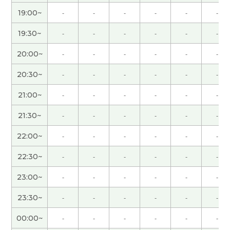
謝謝！
( 40代 女性 )
19:00~
-
-
-
-
-
-
謝謝！
( 40代 女性 )
19:30~
-
-
-
-
-
-
20:00~
-
-
-
-
-
-
謝謝！
( 40代 女性 )
20:30~
-
-
-
-
-
-
真是好久不见了。 我很高兴能再次见到老师。 这节
21:00~
-
-
-
-
-
-
课也很有意思，谢谢您。 请再聊吧！
( 50代 男性 )
21:30~
-
-
-
-
-
-
今日も先生とフリートークできて楽しかったです。
22:00~
-
-
-
-
-
-
長沙ぜひ行ってみたいですね。中国の水は相変わら
ず安いんですね。またお話しましょー！
22:30~
-
-
-
-
-
-
23:00~
-
-
-
-
-
-
很高兴认识老师 老师分享给我的话题都很有意思 期
待下次再见！
23:30~
-
-
-
-
-
-
00:00~
-
-
-
-
-
-
先生、今日もありがとうございました。先生との