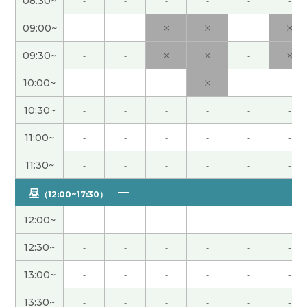
08:30~
-
-
-
-
-
-
09:00~
-
-
×
×
-
×
謝謝，老师
( 40代 女性 )
09:30~
-
-
×
×
-
×
謝謝老師，下次見！
10:00~
-
-
-
×
-
-
谢谢老师，这节课也很有意思。 我也这么想，我去
10:30~
-
-
-
-
-
-
旅行的时候经常一个人去。 一个人更放松，计划也
可以自己决定。 所以我很明白老师说的意思。 我期
11:00~
-
-
-
-
-
-
待能和老师再聊，下次再见。
( 50代 男性 )
11:30~
-
-
-
-
-
-
谢谢老师，我很高兴能和您一起聊天。 这节课上很
昼
（12:00~17:30）
有趣能听到旅行的故事。 老师去过日本各种各样的
12:00~
-
-
-
-
-
-
地方，所以很了解日本的事情。 我很期待下节课，
下次见。
( 50代 男性 )
12:30~
-
-
-
-
-
-
13:00~
-
-
-
-
-
-
謝謝！
( 40代 女性 )
13:30~
-
-
-
-
-
-