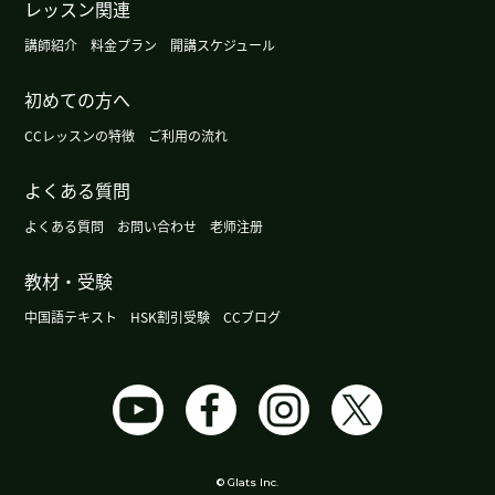
で、中国での生活が快適になりました。しかし、ま
レッスン関連
だ聴く力と話す力は足りません。アウトプットを
講師紹介
料金プラン
開講スケジュール
多め勉強したいと思います。引き続き４級に向けて
勉強をしていきたいと思います。これからもよろし
初めての方へ
くお願いします。
( 40代 女性 )
CCレッスンの特徴
ご利用の流れ
謝謝！
( 40代 女性 )
よくある質問
よくある質問
お問い合わせ
老师注册
謝謝！
( 40代 女性 )
教材・受験
HSK3級とHSKK初級の受験が終わりました。結果
はまだわかりませんが、先生と一緒に、１年と２
中国語テキスト
HSK割引受験
CCブログ
か月レッスンをした力を試すことができました。
HSKの受験の際には試験対策をしっかりしていた
だけて、感謝しています。細かいテクニックや、テ
ストへの気持ちの持ち方までご指導いただき、テス
トというものに１５年ぶりに向き合うことができ
ました。これからもコツコツ続けて、次は４級を目
© Glats Inc.