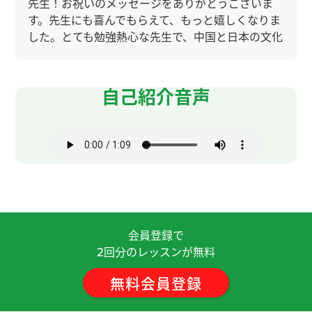
先生！お祝いのメッセージをありがとうございま
す。先生にも喜んでもらえて、もっと嬉しくなりま
した。とても勉強熱心な先生で、中国と日本の文化
の違いや、言葉のニュアンスの違いも勉強されてい
ますし、中国語の文法と日本語の文法の違いも勉
強されています。先生はとても生徒のことを考えて
自己紹介音声
います。生徒の理解する力を推測して中国語で質問
してくれます。けれど、オンラインレッスンですの
で、自分のやりたいことを言葉にして伝えなければ
コミュニケーションはできないのではないでしょ
うか？
( 40代 女性 )
先生が話している時間が長くあまりこちらからは
なすことができなかった。そのうえで、あまり興味
会員登録で
のない話題を続けられた。
回分のレッスンが無料
2
先生のおかげでHSK４級に合格することができま
無料会員登録
した。CCレッスンを始めてから１年と１０か月、