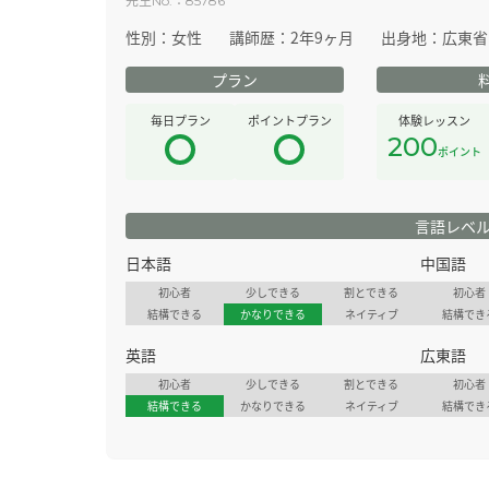
No.
85786
性別：
女性
講師歴：
2年9ヶ月
出身地：
広東省
プラン
毎日プラン
ポイントプラン
体験レッスン
200
ポイント
言語レベ
日本語
中国語
初心者
少しできる
割とできる
初心者
結構できる
かなりできる
ネイティブ
結構でき
英語
広東語
初心者
少しできる
割とできる
初心者
結構できる
かなりできる
ネイティブ
結構でき