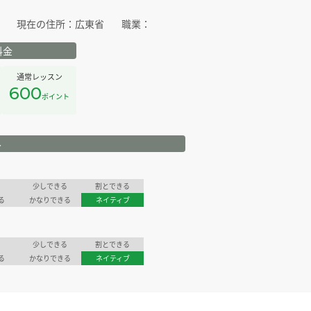
現在の住所：
広東省
職業：
料金
通常レッスン
600
ポイント
ル
少しできる
割とできる
る
かなりできる
ネイティブ
少しできる
割とできる
る
かなりできる
ネイティブ