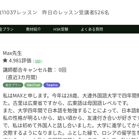
数
レッスン
昨日のレッスン受講者
名
11037
526
金プラン
教材紹介
HSK受験
よくある質問
Max先生
4.981評価
(
589
)
講師都合キャンセル数：
0回
（直近3カ月間）
毎日プラン
WeChat
Teams
私はMAXと申します。今年は28歳、大連外国語大学で四年
た。古里は広東省ですから、広東語は母国語レベルです。
また、大学四年間で日本語を勉強することによって、日本語
私の性格が明るいから、幼い頃から、友達付き合いが好きで
で、私は初めて外国人と話し合いました。大学に進学してか
交際するようになりました。ふとした縁で、ロシアの留学生