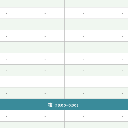
-
-
-
-
-
-
-
-
思 期待下次再见！
-
-
-
-
のレッスンを３００回くらいして、ようやく汉语会法301の
-
-
-
-
悔して、下巻に入ったときは最後のページを見て、とてもできそ
たことが信じられない。根気よく先生が教えてくれたおかげで
-
-
-
-
くお願いします。
( 40代 女性 )
-
-
-
-
继续加油！
-
-
-
-
很开心！下次再见！！
-
-
-
-
-
-
-
-
夜
（18:00~0:30）
-
-
-
-
-
-
-
-