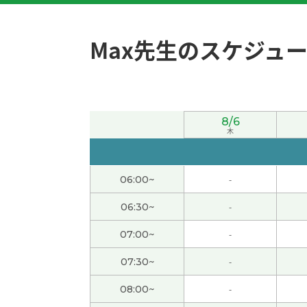
謝謝，老师
( 40代 女性 )
Max先生のスケジュ
謝謝，老师
( 40代 女性 )
謝謝，老师
( 40代 女性 )
8/6
木
謝謝老師，下次見！
谢谢老师，这节课也很有意思。 我也这么想，
06:00~
-
和老师再聊，下次再见。
( 50代 男性 )
06:30~
-
谢谢老师，我很高兴能和您一起聊天。 这节课
07:00~
-
见。
( 50代 男性 )
07:30~
-
謝謝！
( 40代 女性 )
08:00~
-