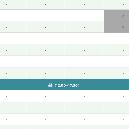
-
-
-
-
ざいました。先生とのレッスンをお休みしている間も勉強を毎
ん質問しようと思います。また明日からよろしくお願いします
-
-
-
×
-
-
-
×
都好吃。生活环境也不错，交通方便，我欢迎来你九州旅游！下
-
-
-
-
先生とHSK４級のテキストをやりました。語句の並べ替え問
-
-
-
-
す。ありがとうございます。来週もよろしくおねがいします。
(
-
-
-
-
-
-
-
-
昼
（12:00~17:30）
-
-
-
-
-
-
-
-
 这节课也很有意思，谢谢您。 请再聊吧！
( 50代 男性 )
-
-
-
-
です。長沙ぜひ行ってみたいですね。中国の水は相変わらず安い