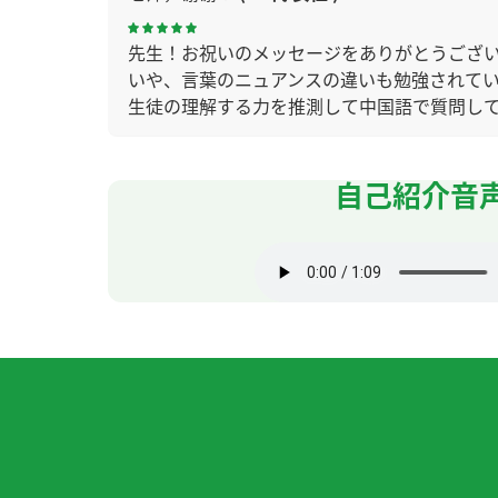
先生！お祝いのメッセージをありがとうござ
いや、言葉のニュアンスの違いも勉強されて
生徒の理解する力を推測して中国語で質問し
ケーションはできないのではないでしょうか
自己紹介音
先生が話している時間が長くあまりこちらか
先生のおかげでHSK４級に合格することがで
来るなんて信じられないです。何度も間違える
中国語で話せるようになりたいです。これか
每次都对我很有帮助。非常感谢您！
我精神饱满。现在的生活很满意。谢谢您，下
老师的每一条建议都非常准确，对我来说很有