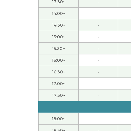
13:30~
-
14:00~
-
很高兴认识老师 老师分享给我的话题都很有意
14:30~
-
先生、今日もありがとうございました。先生と
15:00~
-
たとき、難しそうだったので買ったことを後
コツコツやっていたら終わりました。終わっ
15:30~
-
たところをやり直します。明日からもよろし
16:00~
-
多谢老师！！今天的文章，虽然有点难，不过
16:30~
-
多谢老师！！好久不见了，能够上您的课，我
17:00~
-
17:30~
-
謝謝！
( 40代 女性 )
謝謝！
( 40代 女性 )
18:00~
-
18:30~
-