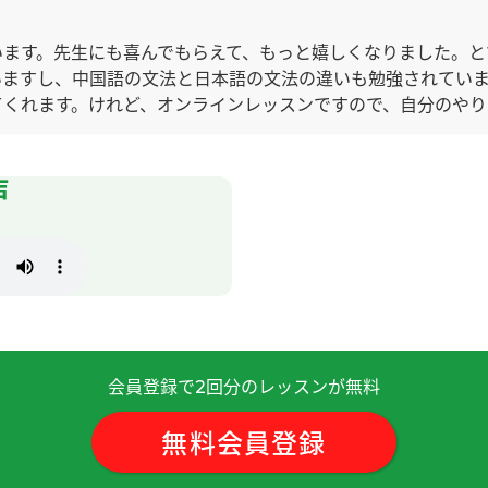
います。先生にも喜んでもらえて、もっと嬉しくなりました。と
いますし、中国語の文法と日本語の文法の違いも勉強されていま
てくれます。けれど、オンラインレッスンですので、自分のや
？
( 40代 女性 )
声
らはなすことができなかった。そのうえで、あまり興味のない
きました。CCレッスンを始めてから１年と１０か月、先生との
私に根気強く教えてくれる先生のお力のおかげです。とても真
らもよろしくお願いします。
( 40代 女性 )
会員登録で
回分のレッスンが無料
2
次见！
無料会員登録
帮助！希望您再帮我修改。以后也请多多关照＾＾