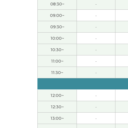
08:30~
-
今日もレッスンをしていただきありがとうご
らないことがたくさん出てくるので、たくさ
09:00~
-
09:30~
-
好久不见，谢谢上课。我觉得福冈的食物什么
10:00~
-
先生、今日もありがとうございました。今日は
10:30~
-
教えてもらいました。いつもわかりやすいで
11:00~
-
謝謝！
( 40代 女性 )
11:30~
-
謝謝！
( 40代 女性 )
12:00~
-
謝謝！
( 40代 女性 )
12:30~
-
真是好久不见了。 我很高兴能再次见到老师。
13:00~
-
今日も先生とフリートークできて楽しかった