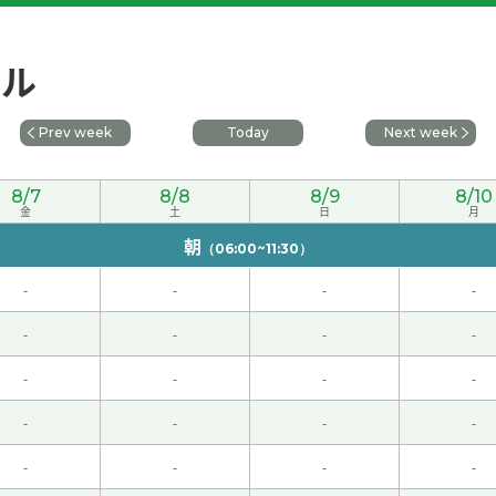
ール
Prev week
Today
Next week
8/7
8/8
8/9
8/10
金
土
日
月
朝
（06:00~11:30）
我去旅行的时候经常一个人去。 一个人更放松，计划也可以自己
-
-
-
-
-
-
-
-
上很有趣能听到旅行的故事。 老师去过日本各种各样的地方，所
-
-
-
-
-
-
-
-
-
-
-
-