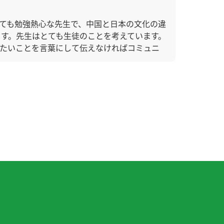
ても勉強熱心な先生で、中国と日本の文化の違
す。先生はとても生徒のことを考えています。
りたいことを言葉にして伝えなければコミュニ
話題を続けられた。
レッスンはもうすぐ４００回です。こんな日が
面目で、いつも熱心な先生です。先生ともっと