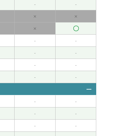
-
-
日していました。一人で勉強していると、わか
。
( 40代 女性 )
×
×
〇
×
次见。
( 40代 男性 )
-
-
題のやり方が分からなかったので、そのコツを
-
-
 40代 女性 )
-
-
-
-
-
-
-
-
-
-
んですね。またお話しましょー！