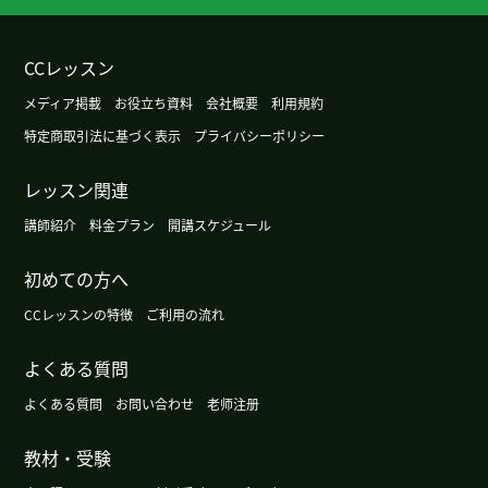
い致します。 谢谢你的课程。 很抱歉这么晚才上传
评论。 课程真的很有趣，希望你们能继续支持我。
新年快乐
CCレッスン
メディア掲載
お役立ち資料
会社概要
利用規約
レッスンありがとうございました コメントのアッ
特定商取引法に基づく表示
プライバシーポリシー
プロードが遅くなりまして申し訳ありません。 レ
ッスンはとても楽しいので、今後ともよろしくお願
レッスン関連
い致します。 谢谢你的课程。 很抱歉这么晚才上传
评论。 课程真的很有趣，希望你们能继续支持我。
講師紹介
料金プラン
開講スケジュール
新年快乐
初めての方へ
ご指導ありがとうございました またこれからもよ
CCレッスンの特徴
ご利用の流れ
ろしくお願いします
( 50代 男性 )
よくある質問
谢谢您
( 30代 女性 )
よくある質問
お問い合わせ
老师注册
谢谢您
( 30代 女性 )
教材・受験