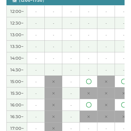
难。但是我认为这需要积累，所以我会尽力而为。
（12:00~17:30）
レッスンありがとうございました。 単語の並び替
12:00~
-
-
-
-
-
-
えで文章を作ることはとても難しいです。 しか
し、たくさんの積み重ねであると思いますので、頑
12:30~
-
-
-
-
-
-
張ります。
13:00~
-
-
-
-
-
-
谢谢您的课程。 通过重新排列单词来造句非常困
13:30~
-
-
-
-
-
-
难。但是我认为这需要积累，所以我会尽力而为。
レッスンありがとうございました。 単語の並び替
14:00~
-
-
-
-
-
-
えで文章を作ることはとても難しいです。 しか
14:30~
-
-
-
-
-
-
し、たくさんの積み重ねであると思いますので、頑
張ります。
〇
〇
15:00~
-
×
-
×
15:30~
-
×
-
×
×
×
谢谢老师！这是一堂非常具有划时代意义的课程，
课程内容给我留下了深刻的印象。我期待接下来的
〇
〇
16:00~
-
×
-
×
课。下次见～
16:30~
-
×
-
×
×
×
我感谢老师的帮助对我的烦恼。谢谢了。
17:00~
-
×
-
-
-
-