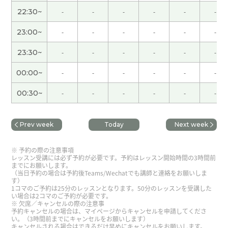
谢谢老师！今天的课程也很有趣。今后我想要继续
22:30~
-
-
-
-
-
-
练习听力。
23:00~
-
-
-
-
-
-
谢谢您的课程。 我一定会尽全力参加五月份的考
23:30~
-
-
-
-
-
-
试。 下次见。 レッスンありがとうございました。
5月の受験を目指して頑張ります。 また次回よろし
00:00~
-
-
-
-
-
-
くお願い致します。
00:30~
-
-
-
-
-
-
谢谢您的课程。 我一定会尽全力参加五月份的考
试。 下次见。 レッスンありがとうございました。
Prev week
Today
Next week
5月の受験を目指して頑張ります。 また次回よろし
くお願い致します。
予約の際の注意事項
レッスン受講には必ず予約が必要です。予約はレッスン開始時間の3時間前
までにお願いします。
谢谢老师！我现在老师的作业。下次见！
（当日予約の場合は予約後Teams/Wechatでも講師と連絡をお願いしま
す）
1コマのご予約は25分のレッスンとなります。50分のレッスンを受講した
い場合は2コマのご予約が必要です。
好久不见，新年好！跟你学习好开心。下次见！
(
欠席／キャンセルの際の注意事
予約キャンセルの場合は、マイページからキャンセルを申請してくださ
40代 男性 )
い。（3時間前までにキャンセルをお願いします）
キャンセルされる場合はできるだけ早めにキャンセルをお願いします。