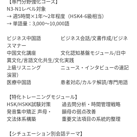
【専門分野強化コース】
N3-N1レベル対象
→ 週5時間×1年～2年程度（HSK4-6級相当）
→ 単語量：3,000～10,000語​​
ビジネス中国語 ビジネス会話/文書作成/ビジネ
スマナー
中国文化講座 文化認知基盤モジュール/日中
異文化/言語文化共生/文化実践
上級リスニング ニュース・インタビューの速記
演習）
医療中国語 患者対応/カルテ解読/専門用語
【特化トレーニングモジュール】
HSK/HSKK試験対策 過去問分析・時間管理戦略
発音集中矯正 声母・ 韻母の弱点改善
文法体系構築 重要文法項目の系統的整理
【シチュエーション別会話テーマ】​