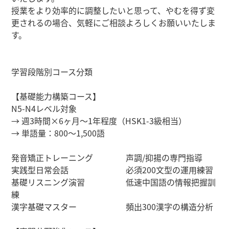
授業をより効率的に調整したいと思って、やむを得ず変
更されるの場合、気軽にご相談よろしくお願いいたしま
す。
学習段階別コース分類​
【基礎能力構築コース】
N5-N4レベル対象​​
→ 週3時間×6ヶ月～1年程度（HSK1-3級相当）
→ 単語量：800～1,500語​
発音矯正トレーニング 声調/抑揚の専門指導
実践型日常会話 必須200文型の運用練習
基礎リスニング演習 低速中国語の情報把握訓
練
漢字基礎マスター 頻出300漢字の構造分析