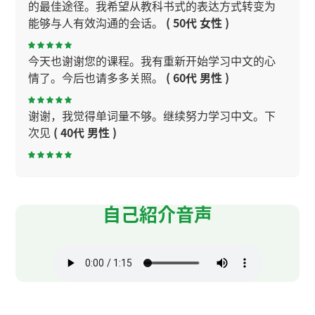
的最佳途径。我希望从教科书式的表达方式转变为
能够与人有效沟通的会话。
( 50代 女性 )
今天也谢谢您的课程。我有重新开始学习中文的心
情了。今后也请多多关照。
( 60代 男性 )
谢谢，我觉得单词量不够。继续努力学习中文。下
次见
( 40代 男性 )
谢谢老师！我把我的毛病好好改变！
( 30代 女性 )
谢谢老师！我感觉你这次上课说得比上次快一点，
自己紹介音声
不过好在我能跟得上了。所以我有了自信，很开
心。
( 30代 女性 )
谢谢老师！我很开心能参加你的课。 这次在上课时
我学过弃剧,偶剧什么的。
( 30代 女性 )