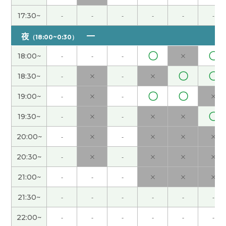
17:30~
-
-
-
-
-
-
谢谢您的课程。 我学到了很多关于如何运用文字的
知识。 我也很高兴能够以有趣的方式学习。 下次
夜
（18:00~0:30）
见。 レッスンありがとうございました。 言葉の使
い方など、色々勉強になりました。 また、楽しく
〇
〇
18:00~
-
-
-
×
勉強できて良かったです。 また次回よろしくお願
〇
〇
18:30~
-
×
-
×
い致します。
〇
〇
19:00~
-
×
-
×
谢谢您的课程。 我学到了很多关于如何运用文字的
〇
知识。 我也很高兴能够以有趣的方式学习。 下次
19:30~
-
×
-
×
×
见。 レッスンありがとうございました。 言葉の使
20:00~
-
×
-
×
×
×
い方など、色々勉強になりました。 また、楽しく
勉強できて良かったです。 また次回よろしくお願
20:30~
-
×
-
×
×
×
い致します。
21:00~
-
-
-
×
×
×
谢谢老师，您的喉咙后来好些了吗？请您多保重身
21:30~
-
-
-
-
-
-
体
22:00~
-
-
-
-
-
-