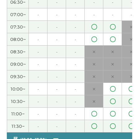
06:30~
-
-
-
-
-
-
い説明が上手ですし、 外国語習得の苦労も理解さ
れてますので、その上での勉強法のアドバイスも的
07:00~
-
-
-
-
-
-
確でした。 ポイントは高めですが、特に自分含め
〇
〇
07:30~
-
-
-
×
初学者は定期的にレッスンを受けるといいと思い
ます。 超絶おすすめの先生です。
( 40代 男性 )
〇
〇
08:00~
-
-
-
×
文章の区切りは、いっぱい勉強します。 ありがと
08:30~
-
-
-
×
×
×
うございます。 また次回、よろしくお願い致しま
09:00~
-
-
-
×
×
×
す。
09:30~
-
-
-
×
×
×
文章の区切りは、いっぱい勉強します。 ありがと
〇
〇
10:00~
-
-
-
×
うございます。 また次回、よろしくお願い致しま
す。
〇
〇
10:30~
-
-
-
×
〇
〇
〇
11:00~
-
-
-
谢谢。下次见吧。
( 男性 )
〇
〇
〇
11:30~
-
-
-
谢谢您的课程。 通过重新排列单词来造句非常困
昼