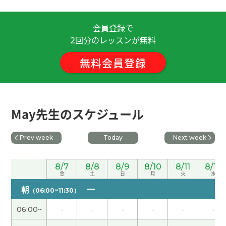
这次我和你练习展示了。你的建议对我长见识了，
下次见
( 男性 )
会員登録で
回分のレッスンが無料
2
ありがとうございました。 またのご指導 お願いい
無料会員登録
たします。
( 50代 男性 )
我认识你非常开心，may老师很开朗，容易交流。
期待下次课。
( 男性 )
May先生のスケジュール
レッスンありがとうございました。 最終的には、
Prev week
Today
Next week
HSK5級までいけるようにがんばります！
8/7
8/8
8/9
8/10
8/11
8/12
レッスンありがとうございました。 最終的には、
金
土
日
月
火
水
HSK5級までいけるようにがんばります！
朝
（06:00~11:30）
06:00~
-
-
-
-
-
-
めちゃくちゃ「レベル」の高い先生です。 今まで
受けた中で一番いい先生で、 日本語もうまく細か