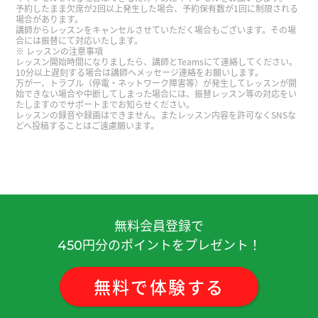
予約したまま欠席が2回以上発生した場合、予約保有数が1回に制限される
今年也请多多关照。下次见吧。
( 男性 )
場合があります。
講師からレッスンをキャンセルさせていただく場合もございます。その場
合には振替にて対応いたします。
レッスンの注意事項
谢谢您的课程。 老师对“都”字位置的解释非常容易
レッスン開始時間になりましたら、講師とTeamsにて連絡してください。
理解。 我学到了很多。下次再见。 レッスンありが
10分以上遅刻する場合は講師へメッセージ連絡をお願いします。
万が一、トラブル（停電・ネットワーク障害等）が発生してレッスンが開
とうございました。 「都」の配置に関する先生の
始できない場合や中断してしまった場合には、振替レッスン等の対応をい
たしますのでサポートまでお知らせください。
説明は、とても分かり易かったです。 勉強になり
レッスンの録音や録画はできません。またレッスン内容を許可なくSNSな
ます。 また次回よろしくお願い致します。
どへ投稿することはご遠慮願います。
谢谢您的课程。 老师对“都”字位置的解释非常容易
理解。 我学到了很多。下次再见。 レッスンありが
とうございました。 「都」の配置に関する先生の
説明は、とても分かり易かったです。 勉強になり
無料会員登録で
ます。 また次回よろしくお願い致します。
円分のポイントをプレゼント！
450
レッスンありがとうございました コメントのアッ
無料
で
体験
する
プロードが遅くなりまして申し訳ありません。 レ
ッスンはとても楽しいので、今後ともよろしくお願