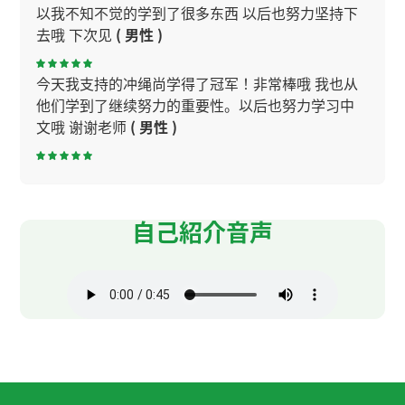
以我不知不觉的学到了很多东西 以后也努力坚持下
去哦 下次见
( 男性 )
今天我支持的冲绳尚学得了冠军！非常棒哦 我也从
他们学到了继续努力的重要性。以后也努力学习中
文哦 谢谢老师
( 男性 )
谢谢老师 今天的会话也非常有意思了 还是短时间也
每天尽可能用汉语聊天是重要的 以后也坚持下去哦
(
男性 )
自己紹介音声
谢谢老师！ 这节课也很开心 我希望下节课早点上 下
次见吧！
( 男性 )
谢谢您给我上课。 谢谢您的信息。希望下一次再约
您的课。期待下次再见，谢谢！
( 男性 )