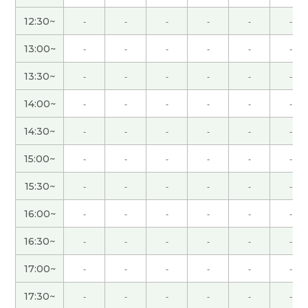
12:30~
-
-
-
-
-
-
谢谢您给我上课。谢谢您每次帮我写我不懂的单
字，拼音。每次跟您一起上课很开心。明天晚上有
13:00~
-
-
-
-
-
-
跨年演唱会，后天欢迎2025年吧。祝您新年快乐，
13:30~
-
-
-
-
-
-
身体健康，心想事成～！那明年也请多多关照，期
待下次再见，谢谢！
( 男性 )
14:00~
-
-
-
-
-
-
14:30~
-
-
-
-
-
-
谢谢, 一直用容易理解的话上课。我每次很期待上你
的课。
15:00~
-
-
-
-
-
-
谢谢你，一直用容易理解的话上课。
15:30~
-
-
-
-
-
-
16:00~
-
-
-
-
-
-
谢谢你，我每次很期待上你的课。下次见。
16:30~
-
-
-
-
-
-
谢谢老师 我想试一试考HSK 如果可以预约了我想问
17:00~
-
-
-
-
-
-
一问 那下次见
( 男性 )
17:30~
-
-
-
-
-
-