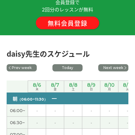
油价飞涨，中国的电动汽车普及率相当高，这个话
会員登録で
题非常有趣。今后也请多多指教。
( 50代 男性 )
回分のレッスンが無料
2
無料会員登録
谢谢老师！ 好久不见了 还是和你一起上课很开心 下
次见吧！
( 男性 )
好久不见！以后请继续多多关照。
( 50代 男性 )
daisy先生のスケジュール
今天的聊天也很开心，下次见！
( 男性 )
Prev week
Today
Next week
谢谢老师 根据国家工作方式是完全不一样 这是有趣
8/6
8/7
8/8
8/9
8/10
8/11
的地方，也是痛苦的地方。还有很多跟你分享的事
木
金
土
日
月
火
情 下次告诉你哦
( 男性 )
朝
（06:00~11:30）
06:00~
-
-
-
-
-
-
好久不见 今天的话题也非常有意思了 还有很多想跟
你分享的 下次再聊吧
( 男性 )
06:30~
-
-
-
-
-
-
07:00~
-
-
-
-
-
-