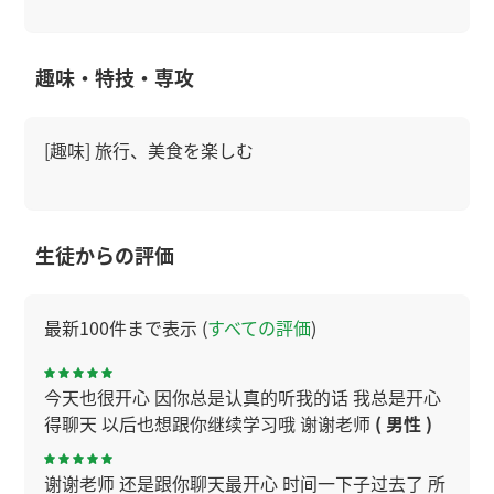
趣味・特技・専攻
[趣味] 旅行、美食を楽しむ
生徒からの評価
最新100件まで表示 (
すべての評価
)
今天也很开心 因你总是认真的听我的话 我总是开心
得聊天 以后也想跟你继续学习哦 谢谢老师
( 男性 )
谢谢老师 还是跟你聊天最开心 时间一下子过去了 所