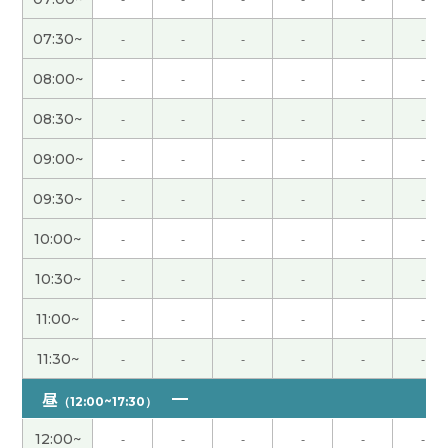
谢谢您给我上课。好久没有上课，见到您就很开
心，跟您聊天也很开心。您有前进新的阶段，期待
07:30~
-
-
-
-
-
-
您工作越来越发展。 谢谢您的赞美，您给我说的就
我会继续努力加油！期待下次再见，谢谢！
( 男性 )
08:00~
-
-
-
-
-
-
08:30~
-
-
-
-
-
-
谢谢，每次和您见面都很开心。期待下次再见!
09:00~
-
-
-
-
-
-
谢谢您的课。出差的时候，晚上有自由时间。所以
09:30~
-
-
-
-
-
-
我每次去有好吃菜的店和好喝酒的店。下次再见！
(
男性 )
10:00~
-
-
-
-
-
-
10:30~
-
-
-
-
-
-
谢谢你经常帮助我
( 男性 )
11:00~
-
-
-
-
-
-
谢谢老师，每次和您见面都很开心。很期待上下次
你的课。
11:30~
-
-
-
-
-
-
昼
（12:00~17:30）
谢谢，一直用容易理解的话上课。我每次很期待上
你的课。下次见!
12:00~
-
-
-
-
-
-