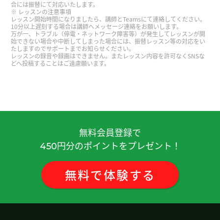
谢谢老师 再聊吧！
( 男性 )
合には振替にて対応いたします。
レッスンの注意事項
レッスン開始時間になりましたら、講師とTeamsにて連絡してください。
10分以上遅刻する場合は講師へメッセージ連絡をお願いします。
谢谢老师！ 今天也很开心 、聊了很多呀 12月我去乌
万が一、トラブル（停電・ネットワーク障害等）が発生してレッスンが開
镇的时候.老师来不来🤔哈哈😄 下次再聊吧！
( 男性
始できない場合や中断してしまった場合には、振替レッスン等の対応をい
たしますのでサポートまでお知らせください。
)
レッスンの録音や録画はできません。またレッスン内容を許可なくSNSな
どへ投稿することはご遠慮願います。
谢谢老师 每次来中国出差我收到了很多事情 还是在
当地自己看自己听最好
( 男性 )
谢谢您给我上课。和您一起学习中文每次都是很开
心！ 谢谢您听我的旅游行程，您也可以去看看吧。
無料会員登録で
我要复习今天做的题目的内容。期待下次再见，谢
円分のポイントをプレゼント！
450
谢！
( 男性 )
無料
で
体験
する
感谢您的课程。今天的课程也很难，我还有很多需
要学习的地方。下次请多关照。
( 50代 男性 )
谢谢您的课程。今天的课程很难，我感到非常累。