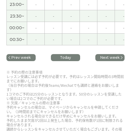
23:00~
-
-
-
-
-
-
谢谢您给我上课。谢谢您帮我写不懂的生词，拼
23:30~
-
-
-
-
-
-
音。我要继续努力努力吧。现在红叶的季节，希望
有机会您来看看日本的红叶～ 那期待下次再见，谢
00:00~
-
-
-
-
-
-
谢！
( 男性 )
00:30~
-
-
-
-
-
-
非常感谢。 我期待下次上你的课。
Prev week
Today
Next week
谢谢老师 今天也很开心了！下次再聊！
( 男性 )
予約の際の注意事項
レッスン受講には必ず予約が必要です。予約はレッスン開始時間の3時間前
谢谢，今天的课非常有意思了。下次见!
までにお願いします。
（当日予約の場合は予約後Teams/Wechatでも講師と連絡をお願いしま
す）
谢谢您的课。11月的台风很奇怪。但是下周的天气
1コマのご予約は25分のレッスンとなります。50分のレッスンを受講した
い場合は2コマのご予約が必要です。
很好，所以没有问题。下次再见！
( 男性 )
欠席／キャンセルの際の注意事
予約キャンセルの場合は、マイページからキャンセルを申請してくださ
い。（3時間前までにキャンセルをお願いします）
キャンセルされる場合はできるだけ早めにキャンセルをお願いします。
不好意思哦
( 男性 )
予約したまま欠席が2回以上発生した場合、予約保有数が1回に制限される
場合があります。
講師からレッスンをキャンセルさせていただく場合もございます。その場