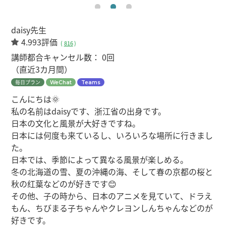
daisy先生
4.993評価
(
816
)
講師都合キャンセル数：
0回
（直近3カ月間）
毎日プラン
WeChat
Teams
こんにちは🌞
私の名前はdaisyです、浙江省の出身です。
日本の文化と風景が大好きですね。
日本には何度も来ているし、いろいろな場所に行きまし
た。
日本では、季節によって異なる風景が楽しめる。
冬の北海道の雪、夏の沖縄の海、そして春の京都の桜と
秋の红葉などのが好きです😊
その他、子の時から、日本のアニメを見ていて、ドラえ
もん、ちびまる子ちゃんやクレヨンしんちゃんなどのが
好きです。