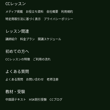
CCレッスン
下次请继续指导。
( 50代 男性 )
メディア掲載
お役立ち資料
会社概要
利用規約
谢谢老师 下次在中国上课哦 祝你周末愉快
( 男性 )
特定商取引法に基づく表示
プライバシーポリシー
レッスン関連
跟外国人一起工作很不容易啊 下次再聊别的话题吧
谢谢老师
( 男性 )
講師紹介
料金プラン
開講スケジュール
初めての方へ
daisy老师谢谢上课，期待着下次见
( 40代 男性 )
CCレッスンの特徴
ご利用の流れ
感谢您的课程。我会认真复习的。下次请多关照。
(
50代 男性 )
よくある質問
よくある質問
お問い合わせ
老师注册
谢谢上课。对呀，我想去新疆西藏呀。下次见
( 60
代 男性 )
教材・受験
中国語テキスト
HSK割引受験
CCブログ
谢谢您给我上课。您来日本的时候，尝试一下，请
告诉我您喜欢哪个店的哪个菜吧，哈哈。那期待下