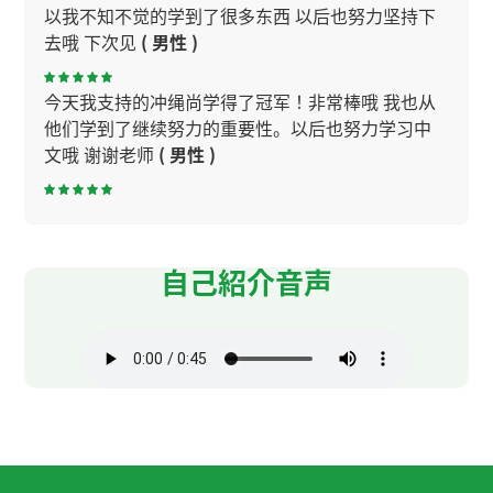
以我不知不觉的学到了很多东西 以后也努力坚持下
去哦 下次见
( 男性 )
今天我支持的冲绳尚学得了冠军！非常棒哦 我也从
他们学到了继续努力的重要性。以后也努力学习中
文哦 谢谢老师
( 男性 )
谢谢老师 今天的会话也非常有意思了 还是短时间也
每天尽可能用汉语聊天是重要的 以后也坚持下去哦
(
男性 )
自己紹介音声
谢谢老师！ 这节课也很开心 我希望下节课早点上 下
次见吧！
( 男性 )
谢谢您给我上课。 谢谢您的信息。希望下一次再约
您的课。期待下次再见，谢谢！
( 男性 )