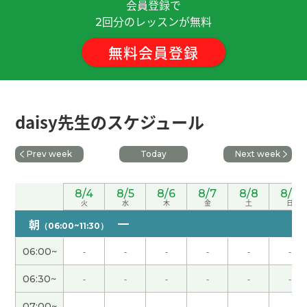
油价飞涨，中国的电动汽车普及率相当高，这个话
会員登録で
题非常有趣。今后也请多多指教。
( 50代 男性 )
回分のレッスンが無料
2
無料会員登録
谢谢老师！ 好久不见了 还是和你一起上课很开心 下
次见吧！
( 男性 )
好久不见！以后请继续多多关照。
( 50代 男性 )
daisy先生のスケジュール
今天的聊天也很开心，下次见！
( 男性 )
Prev week
Today
Next week
谢谢老师 根据国家工作方式是完全不一样 这是有趣
8/4
8/5
8/6
8/7
8/8
8/9
的地方，也是痛苦的地方。还有很多跟你分享的事
火
水
木
金
土
日
情 下次告诉你哦
( 男性 )
朝
（06:00~11:30）
06:00~
-
-
-
-
-
-
好久不见 今天的话题也非常有意思了 还有很多想跟
你分享的 下次再聊吧
( 男性 )
06:30~
-
-
-
-
-
-
07:00~
-
-
-
-
-
-