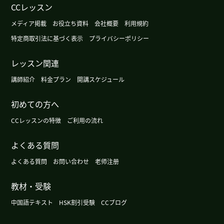
CCレッスン
下次请继续指导。
( 50代 男性 )
メディア掲載
お役立ち資料
会社概要
利用規約
谢谢老师 下次在中国上课哦 祝你周末愉快
( 男性 )
特定商取引法に基づく表示
プライバシーポリシー
レッスン関連
跟外国人一起工作很不容易啊 下次再聊别的话题吧
谢谢老师
( 男性 )
講師紹介
料金プラン
開講スケジュール
初めての方へ
daisy老师谢谢上课，期待着下次见
( 40代 男性 )
CCレッスンの特徴
ご利用の流れ
感谢您的课程。我会认真复习的。下次请多关照。
(
50代 男性 )
よくある質問
よくある質問
お問い合わせ
老师注册
谢谢上课。对呀，我想去新疆西藏呀。下次见
( 60
代 男性 )
教材・受験
中国語テキスト
HSK割引受験
CCブログ
谢谢您给我上课。您来日本的时候，尝试一下，请
告诉我您喜欢哪个店的哪个菜吧，哈哈。那期待下