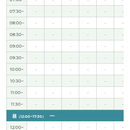
谢谢您给我上课。好久没有上课，见到您就很开
心，跟您聊天也很开心。您有前进新的阶段，期待
07:30~
-
-
-
-
-
-
您工作越来越发展。 谢谢您的赞美，您给我说的就
我会继续努力加油！期待下次再见，谢谢！
( 男性 )
08:00~
-
-
-
-
-
-
08:30~
-
-
-
-
-
-
谢谢，每次和您见面都很开心。期待下次再见!
09:00~
-
-
-
-
-
-
谢谢您的课。出差的时候，晚上有自由时间。所以
09:30~
-
-
-
-
-
-
我每次去有好吃菜的店和好喝酒的店。下次再见！
(
男性 )
10:00~
-
-
-
-
-
-
10:30~
-
-
-
-
-
-
谢谢你经常帮助我
( 男性 )
11:00~
-
-
-
-
-
-
谢谢老师，每次和您见面都很开心。很期待上下次
你的课。
11:30~
-
-
-
-
-
-
昼
（12:00~17:30）
谢谢，一直用容易理解的话上课。我每次很期待上
你的课。下次见!
12:00~
-
-
-
-
-
-