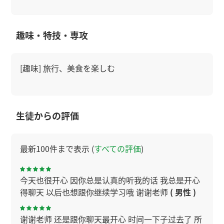
趣味・特技・専攻
[趣味] 旅行、美食を楽しむ
生徒からの評価
最新100件まで表示 (
すべての評価
)
今天也很开心 因你总是认真的听我的话 我总是开心
得聊天 以后也想跟你继续学习哦 谢谢老师
( 男性 )
谢谢老师 还是跟你聊天最开心 时间一下子过去了 所