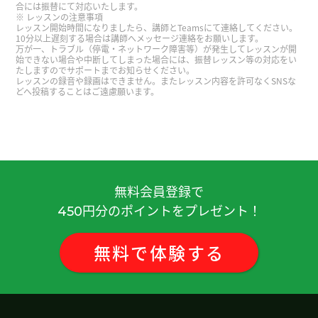
谢谢老师 再聊吧！
( 男性 )
合には振替にて対応いたします。
レッスンの注意事項
レッスン開始時間になりましたら、講師とTeamsにて連絡してください。
10分以上遅刻する場合は講師へメッセージ連絡をお願いします。
谢谢老师！ 今天也很开心 、聊了很多呀 12月我去乌
万が一、トラブル（停電・ネットワーク障害等）が発生してレッスンが開
镇的时候.老师来不来🤔哈哈😄 下次再聊吧！
( 男性
始できない場合や中断してしまった場合には、振替レッスン等の対応をい
たしますのでサポートまでお知らせください。
)
レッスンの録音や録画はできません。またレッスン内容を許可なくSNSな
どへ投稿することはご遠慮願います。
谢谢老师 每次来中国出差我收到了很多事情 还是在
当地自己看自己听最好
( 男性 )
谢谢您给我上课。和您一起学习中文每次都是很开
心！ 谢谢您听我的旅游行程，您也可以去看看吧。
無料会員登録で
我要复习今天做的题目的内容。期待下次再见，谢
円分のポイントをプレゼント！
450
谢！
( 男性 )
無料
で
体験
する
感谢您的课程。今天的课程也很难，我还有很多需
要学习的地方。下次请多关照。
( 50代 男性 )
谢谢您的课程。今天的课程很难，我感到非常累。