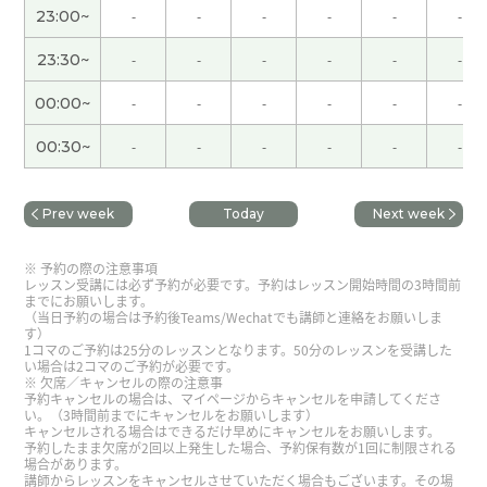
23:00~
-
-
-
-
-
-
谢谢您给我上课。谢谢您帮我写不懂的生词，拼
23:30~
-
-
-
-
-
-
音。我要继续努力努力吧。现在红叶的季节，希望
有机会您来看看日本的红叶～ 那期待下次再见，谢
00:00~
-
-
-
-
-
-
谢！
( 男性 )
00:30~
-
-
-
-
-
-
非常感谢。 我期待下次上你的课。
Prev week
Today
Next week
谢谢老师 今天也很开心了！下次再聊！
( 男性 )
予約の際の注意事項
レッスン受講には必ず予約が必要です。予約はレッスン開始時間の3時間前
谢谢，今天的课非常有意思了。下次见!
までにお願いします。
（当日予約の場合は予約後Teams/Wechatでも講師と連絡をお願いしま
す）
谢谢您的课。11月的台风很奇怪。但是下周的天气
1コマのご予約は25分のレッスンとなります。50分のレッスンを受講した
い場合は2コマのご予約が必要です。
很好，所以没有问题。下次再见！
( 男性 )
欠席／キャンセルの際の注意事
予約キャンセルの場合は、マイページからキャンセルを申請してくださ
い。（3時間前までにキャンセルをお願いします）
キャンセルされる場合はできるだけ早めにキャンセルをお願いします。
不好意思哦
( 男性 )
予約したまま欠席が2回以上発生した場合、予約保有数が1回に制限される
場合があります。
講師からレッスンをキャンセルさせていただく場合もございます。その場