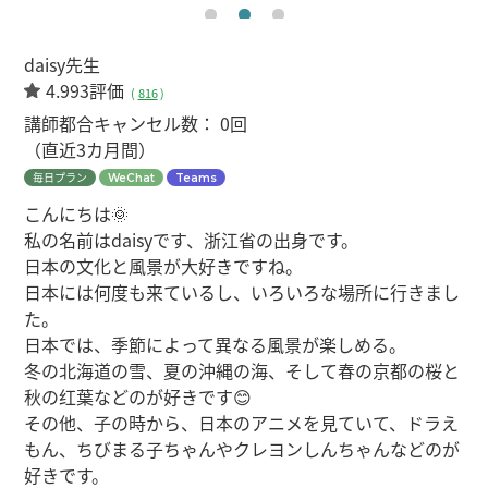
daisy先生
4.993評価
(
816
)
講師都合キャンセル数：
0回
（直近3カ月間）
毎日プラン
WeChat
Teams
こんにちは🌞
私の名前はdaisyです、浙江省の出身です。
日本の文化と風景が大好きですね。
日本には何度も来ているし、いろいろな場所に行きまし
た。
日本では、季節によって異なる風景が楽しめる。
冬の北海道の雪、夏の沖縄の海、そして春の京都の桜と
秋の红葉などのが好きです😊
その他、子の時から、日本のアニメを見ていて、ドラえ
もん、ちびまる子ちゃんやクレヨンしんちゃんなどのが
好きです。