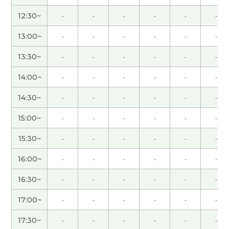
12:30~
-
-
-
-
-
-
谢谢您给我上课。谢谢您每次帮我写我不懂的单
字，拼音。每次跟您一起上课很开心。明天晚上有
13:00~
-
-
-
-
-
-
跨年演唱会，后天欢迎2025年吧。祝您新年快乐，
13:30~
-
-
-
-
-
-
身体健康，心想事成～！那明年也请多多关照，期
待下次再见，谢谢！
( 男性 )
14:00~
-
-
-
-
-
-
14:30~
-
-
-
-
-
-
谢谢, 一直用容易理解的话上课。我每次很期待上你
的课。
15:00~
-
-
-
-
-
-
谢谢你，一直用容易理解的话上课。
15:30~
-
-
-
-
-
-
16:00~
-
-
-
-
-
-
谢谢你，我每次很期待上你的课。下次见。
16:30~
-
-
-
-
-
-
谢谢老师 我想试一试考HSK 如果可以预约了我想问
17:00~
-
-
-
-
-
-
一问 那下次见
( 男性 )
17:30~
-
-
-
-
-
-