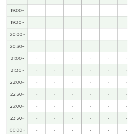
怕站"的精神努力奋斗。我们再聊聊吧。我期待接下
来的课。下次见～。
19:00~
-
-
-
-
-
-
19:30~
-
-
-
-
-
-
谢谢老师。
20:00~
-
-
-
-
-
-
我真佩服你学日语和做国际交流工作的经历。也是
20:30~
-
-
-
-
-
-
对我很有益的。我希望你将来不久会找个更广泛的
机会，也能用你武之地扩大国际交流活动范围。谢
21:00~
-
-
-
-
-
-
谢。
( 男性 )
21:30~
-
-
-
-
-
-
発音指導をありがとうございました。
22:00~
-
-
-
-
-
-
22:30~
-
-
-
-
-
-
楽しいレッスンをありがとうございました！
23:00~
-
-
-
-
-
-
谢谢
( 40代 男性 )
23:30~
-
-
-
-
-
-
谢谢您。我很期待学习《301 句诗第二卷》。
00:00~
-
-
-
-
-
-