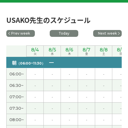
昨日はありがとうございました。 もっと話せるよ
う 頑張りまっす！
( 50代 男性 )
USAKO先生のスケジュール
非常感谢之前的课程。祝您身体健康，幸福快乐。
(
Prev week
Today
Next week
60代 男性 )
我也很高兴跟你聊天一点。下次见！
( 50代 男性 )
8/4
8/5
8/6
8/7
8/8
8/9
火
水
木
金
土
日
朝
（06:00~11:30）
USAKO老師、再次感谢您今天详尽的讲解。我期待
着下一节课。
06:00~
-
-
-
-
-
-
06:30~
-
-
-
-
-
-
去韩国玩的时候稍微注意一点，祝你玩得开心。 我
也很期待你回来后的旅行分享♪
07:00~
-
-
-
-
-
-
07:30~
-
-
-
-
-
-
感谢你亲切愉快的课程。我非常高兴能和你聊天。
下次见！
( 80代 男性 )
08:00~
-
-
-
-
-
-