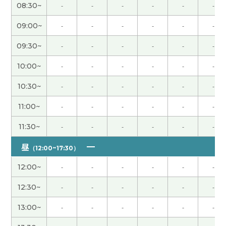
08:30~
-
-
-
-
-
-
也谢谢您今天的课程。下次见。
( 60代 男性 )
09:00~
-
-
-
-
-
-
またご指導お願いしまーす
( 50代 男性 )
09:30~
-
-
-
-
-
-
谢谢
10:00~
-
-
-
-
-
-
10:30~
-
-
-
-
-
-
谢谢！
11:00~
-
-
-
-
-
-
讲了有兴趣的话题。太开心了。
( 50代 男性 )
11:30~
-
-
-
-
-
-
这次的课也很开心、谢谢老师。 我很惊讶、老师对
昼
（12:00~17:30）
日本乐队很了解。 下次见到的时候告诉老师推荐的
12:00~
-
-
-
-
-
-
乐队感想。 期待着见面老师。
( 50代 男性 )
12:30~
-
-
-
-
-
-
めちゃ分かりやすくて、丁寧に教えていただき、あ
りがとうございました またご指導よろしくお願い
13:00~
-
-
-
-
-
-
します
( 50代 男性 )