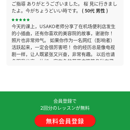
ご指導 ありがとうございました。 桜 見に行きまし
たよ。今がちょうどいい時です。
( 50代 男性 )
今天的课上，USAKO老师分享了在机场便利店发生
的小插曲，还有你喜欢的美容院的故事，谢谢你！
照片也非常帅气。 如果你作为一名网红（影响者）
活跃起来，一定会很厉害吧！ 你的经历总是像电视
剧一样，让人既紧张又兴奋，非常有趣。 以后也请
多跟我分享，比如一家有名的芭菲店等等各种有趣
的故事！
Usako老师在海外做了很多挑战，真的很有勇气呢！
每次都有各种各样的故事，听你说真的很有意思。
下次也请再跟我分享更多新的“冒险”故事吧！
会員登録で
回分のレッスンが無料
2
ありがとうございました うちの猫の写真今度お見
無料会員登録
せしますね
( 50代 男性 )