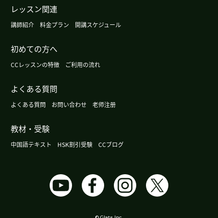
谢谢您。下次见。
( 50代 男性 )
レッスン関連
講師紹介
料金プラン
開講スケジュール
你的胃肠炎好了吗？ 那个态度不好的学生跟你不好
的事，我感觉很不好意思。 你工作上很有本事，而
初めての方へ
且看起来很年经，所以有人嫉妒你。 精神上的压力
CCレッスンの特徴
ご利用の流れ
对身体不好。你照顾自己吧。
よくある質問
谢谢您，老师。今天的课非常开心了。下次见！
よくある質問
お問い合わせ
老师注册
谢谢您，老师。今天的课非常开心了。下次见！
教材・受験
中国語テキスト
HSK割引受験
CCブログ
谢谢！！
( 女性 )
看你的留言我学到了“刷题”和“套路”这两个词😁 下
次的考试一定要通过！
( 50代 男性 )
今天是第一课 我们有很多共同点，我觉得和您很亲
© Glats Inc.