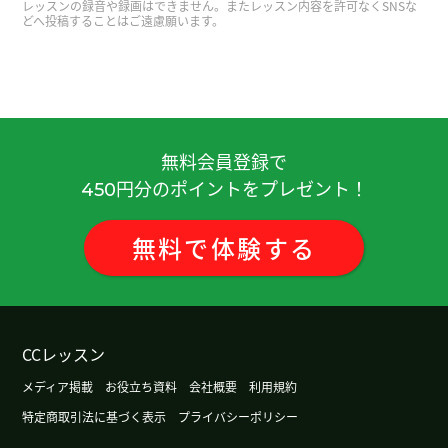
レッスンの録音や録画はできません。またレッスン内容を許可なくSNSな
どへ投稿することはご遠慮願います。
好久没见！跟你再次一起上课很开心。下次再见！
(
50代 男性 )
分かりやすい授業をありがとうございました！
またよろしくお願いします。
無料会員登録で
谢谢USAKO老师的教导。我学到了很多东西。我们
円分のポイントをプレゼント！
450
期待再次见到您。
無料
で
体験
する
USAKO老师，隔了比较久，今天又能上老师的课
了，高兴极了！您这个新的发型真好❣️要比那位模特
更漂亮🌷 我总觉得您对世界的天线真棒，请您继续
给我介绍介绍世上有魅力的事情🤗
CCレッスン
谢谢您今天的课程。 我非常开心地上了课。 下次
メディア掲載
お役立ち資料
会社概要
利用規約
见。
( 60代 男性 )
特定商取引法に基づく表示
プライバシーポリシー