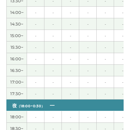
13:30~
-
-
-
-
-
-
哈哈哈。但是，我觉得大阪的照片的你也看起来模
14:00~
-
-
-
-
-
-
特儿很漂亮😻
( 50代 男性 )
14:30~
-
-
-
-
-
-
也谢谢您今天的课程。下次见。
( 60代 男性 )
15:00~
-
-
-
-
-
-
15:30~
-
-
-
-
-
-
谢谢USAKO老师，我也很高兴认识你！下次见！
(
男性 )
16:00~
-
-
-
-
-
-
16:30~
-
-
-
-
-
-
いつも楽しいお話をありがとうございます！ま
た、いろいろ聞かせてくださいね！
17:00~
-
-
-
-
-
-
17:30~
-
-
-
-
-
-
USAKO老师、今天又上了一堂有趣的课。我期待下
一堂课。谢谢您！
夜
（18:00~0:30）
18:00~
-
-
-
-
-
-
谢谢USAKO老师！好久不见了！对啊,时间过得真快
啊!但是,我的中文进步比较慢哈哈哈。以"不怕慢,就
18:30~
-
-
-
-
-
-