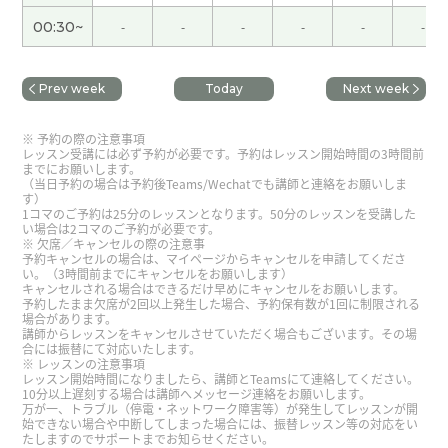
00:30~
-
-
-
-
-
-
你说话的词汇水平和语速都恰到好处，非常合适的
对话！谢谢老师
( 男性 )
Prev week
Today
Next week
我做一下了，我是T人，是建筑师的类型。其实我报
名大学的时候的第一志愿是学建筑，通过的是学机
予約の際の注意事項
レッスン受講には必ず予約が必要です。予約はレッスン開始時間の3時間前
械工程学。很有意思，mbti16型人格测试一定的程
までにお願いします。
度靠谱啊。
( 50代 男性 )
（当日予約の場合は予約後Teams/Wechatでも講師と連絡をお願いしま
す）
1コマのご予約は25分のレッスンとなります。50分のレッスンを受講した
い場合は2コマのご予約が必要です。
USAKO老师，很高兴认识您！谢谢您细心地教我。
欠席／キャンセルの際の注意事
予約キャンセルの場合は、マイページからキャンセルを申請してくださ
下次再见。
( 20代 女性 )
い。（3時間前までにキャンセルをお願いします）
キャンセルされる場合はできるだけ早めにキャンセルをお願いします。
予約したまま欠席が2回以上発生した場合、予約保有数が1回に制限される
非常感谢。我们期待再次见到您。这次我会修复视
場合があります。
講師からレッスンをキャンセルさせていただく場合もございます。その場
频。
合には振替にて対応いたします。
レッスンの注意事項
レッスン開始時間になりましたら、講師とTeamsにて連絡してください。
谢谢你的上课，和你上课非常开心。你教我“好好
10分以上遅刻する場合は講師へメッセージ連絡をお願いします。
万が一、トラブル（停電・ネットワーク障害等）が発生してレッスンが開
吃”在不同声调下有不同的意思。下次见！
( 男性 )
始できない場合や中断してしまった場合には、振替レッスン等の対応をい
たしますのでサポートまでお知らせください。