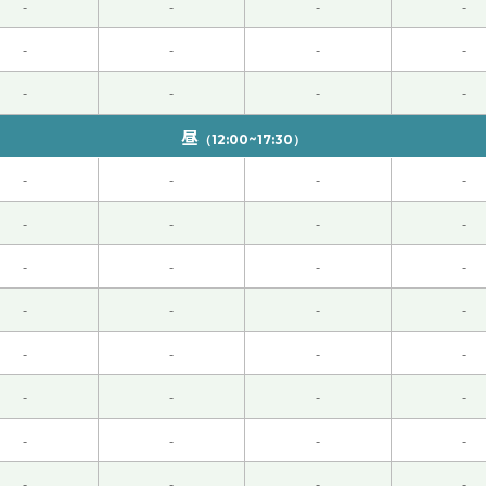
-
-
-
-
また、いろいろ聞かせてくださいね！
-
-
-
-
-
-
-
-
期待下一堂课。谢谢您！
昼
（12:00~17:30）
得真快啊!但是,我的中文进步比较慢哈哈哈。以"不怕慢,就怕站
-
-
-
-
-
-
-
-
-
-
-
-
也是对我很有益的。我希望你将来不久会找个更广泛的机会，也
-
-
-
-
-
-
-
-
-
-
-
-
-
-
-
-
-
-
-
-