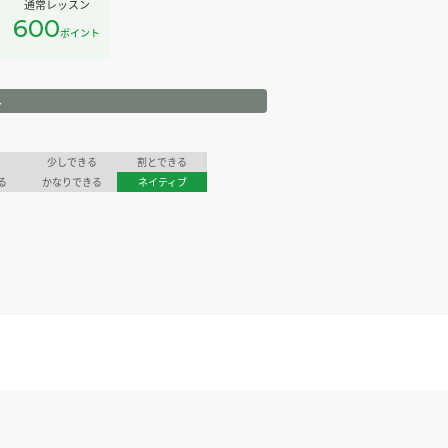
通常レッスン
600
ポイント
ル
少しできる
割とできる
る
かなりできる
ネイティブ