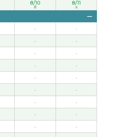
8/10
8/11
月
火
-
-
-
-
-
-
。 期待着见面老师。
( 50代 男性 )
-
-
-
-
( 50代 男性 )
-
-
-
-
-
-
-
-