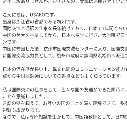
※申し訳ありませんが、お子さんのご受講は遠慮させていた
こんにちは、USAKOです。
出身は浙江省の省都である杭州です。
国際交流と通訳の仕事を長年続けており、日本で7年間ぐら
中国の美大を卒業してから、日本へ留学に行き、大学院で日
ンです。
中国に帰国した後、杭州市国際交流センターに入り、国際交流
に国際交流協力員として、杭州市政府に静岡県浜松市へ派遣
日本の滞在歴が長い上、異文化間のコミュニケーション能力
点から中国語勉強についての難点などもよく知っています。
私は国際交流の仕事をして、色々な国の友達ができた同時に
ことを意識しました。
言語の壁を超えて、お互いの国のことを深く理解できて、多
視野も広がります。
なので、私は専門知識を生かして、中国語教師として、日中