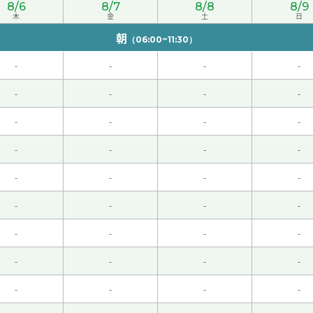
8/6
8/7
8/8
8/9
木
金
土
日
朝
（06:00~11:30）
-
-
-
-
-
-
-
-
-
-
-
-
师对日本乐队很了解。 下次见到的时候告诉老师推荐的乐队感想
-
-
-
-
-
-
-
-
、ありがとうございました またご指導よろしくお願いします
-
-
-
-
模特儿很漂亮😻
( 50代 男性 )
-
-
-
-
-
-
-
-
-
-
-
-
！
( 男性 )