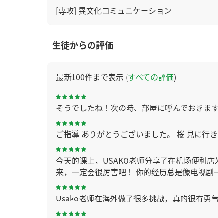
[専攻] 異文化コミュニケーション
生徒からの評価
最新100件まで表示 (
すべての評価
)
そうでしたね！次の時、部屋に呼んでおきま
ご指導 ありがとうございました。 桜 見に
今天的课上，USAKO老师分享了在机场便利
来，一定会很厉害吧！ 你的经历总是像电视剧
Usako老师在海外做了很多挑战，真的很有勇