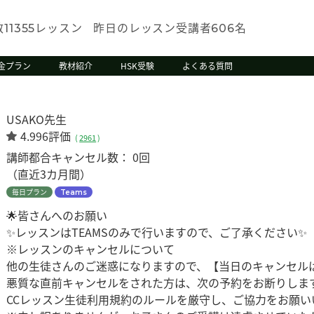
数
レッスン
昨日のレッスン受講者
名
11355
606
金プラン
教材紹介
HSK受験
よくある質問
USAKO先生
4.996評価
(
2961
)
講師都合キャンセル数：
0回
（直近3カ月間）
毎日プラン
Teams
🌟皆さんへのお願い
✨レッスンはTEAMSのみで行いますので、ご了承ください✨
※レッスンのキャンセルについて
他の生徒さんのご迷惑になりますので、【当日のキャンセル
悪質な直前キャンセルをされた方は、次の予約をお断りしま
CCレッスン生徒利用規約のルールを厳守し、ご協力をお願い