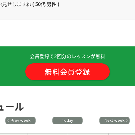
お見せしますね
( 50代 男性 )
るよう 頑張りまっす！
( 50代 男性 )
乐。
( 60代 男性 )
 )
会員登録で
回分のレッスンが無料
2
期待着下一节课。
無料会員登録
 我也很期待你回来后的旅行分享♪
天。下次见！
( 80代 男性 )
ュール
Prev week
Today
Next week