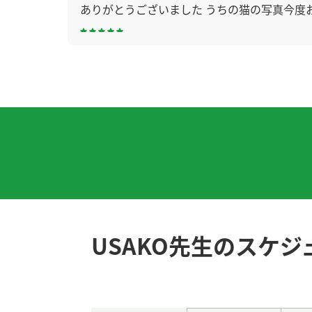
ありがとうございました うちの猫の写真今度
昨日はありがとうございました。 もっと話せ
非常感谢之前的课程。祝您身体健康，幸福快
我也很高兴跟你聊天一点。下次见！
( 50代 男性
USAKO老師、再次感谢您今天详尽的讲解。我
去韩国玩的时候稍微注意一点，祝你玩得开心。
感谢你亲切愉快的课程。我非常高兴能和你聊
USAKO先生のスケジ
也谢谢您今天的课程。下次见。
( 60代 男性 )
またご指導お願いしまーす
( 50代 男性 )