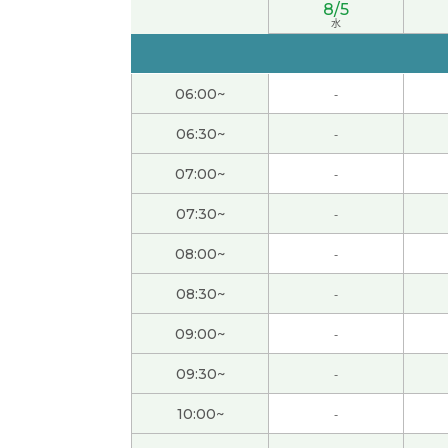
8/5
水
谢谢
06:00~
-
谢谢！
06:30~
-
讲了有兴趣的话题。太开心了。
( 50代 男性 )
07:00~
-
这次的课也很开心、谢谢老师。 我很惊讶、老
07:30~
-
08:00~
-
めちゃ分かりやすくて、丁寧に教えていただき
08:30~
-
哈哈哈。但是，我觉得大阪的照片的你也看起来
09:00~
-
也谢谢您今天的课程。下次见。
( 60代 男性 )
09:30~
-
10:00~
-
谢谢USAKO老师，我也很高兴认识你！下次见