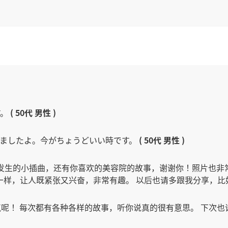
す。
( 50代 男性 )
行きましたよ。今がちょうどいい時です。
( 50代 男性 )
店发生的小插曲，还有你喜欢的美容院的故事，谢谢你！照片也非
一样，让人既紧张又兴奋，非常有趣。 以后也请多跟我分享，
气呢！ 每次都有各种各样的故事，听你说真的很有意思。 下次也