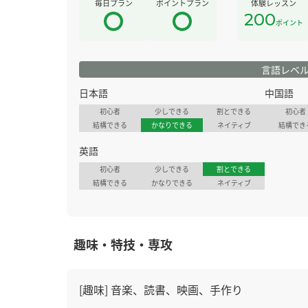
毎日プラン
ポイントプラン
体験レッスン
200
ポイント
言語レベ
日本語
中国語
初心者
少しできる
割とできる
初心者
結構できる
かなりできる
ネイティブ
結構でき
英語
初心者
少しできる
割とできる
結構できる
かなりできる
ネイティブ
趣味・特技・専攻
[趣味] 音楽、読書、映画、手作り