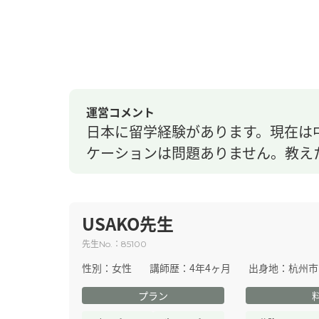
運営コメント
日本に留学経験があります。現在は
ケーションは問題ありません。教え
USAKO先生
先生
：
No.
85100
性別：
女性
講師歴：
4年4ヶ月
出身地：
杭州市
プラン