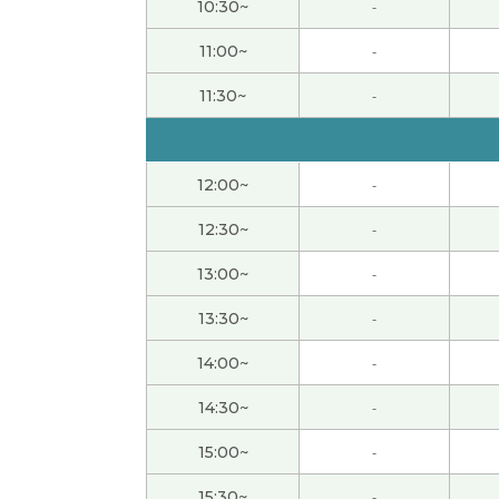
10:30~
-
いつも楽しいお話をありがとうございます！
11:00~
-
11:30~
-
USAKO老师、今天又上了一堂有趣的课。我
谢谢USAKO老师！好久不见了！对啊,时间过
课。下次见～。
12:00~
-
12:30~
-
谢谢老师。
13:00~
-
我真佩服你学日语和做国际交流工作的经历。
13:30~
-
男性 )
14:00~
-
発音指導をありがとうございました。
14:30~
-
楽しいレッスンをありがとうございました！
15:00~
-
15:30~
-