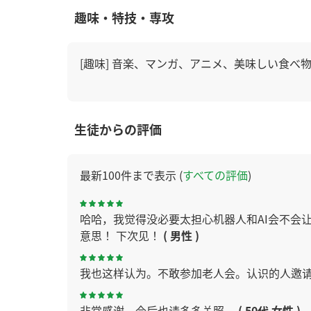
趣味・特技・専攻
[趣味] 音楽、マンガ、アニメ、美味しい食べ
生徒からの評価
最新100件まで表示 (
すべての評価
)
哈哈，我觉得没必要太担心机器人和AI会不会
意思！ 下次见！
( 男性 )
我也这样认为。不敢参加老人会。认识的人邀
非常感谢。今后也请多多关照。
( 50代 女性 )