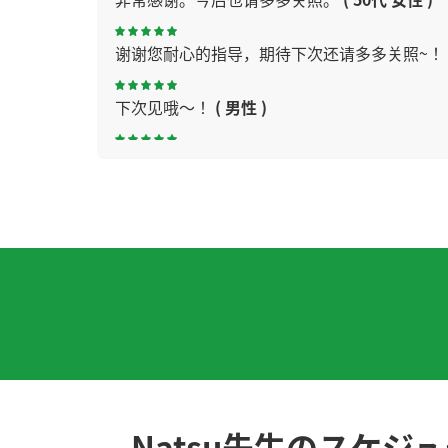
谢谢您耐心的指导，期待下次还请多多关照~！
下次见哦～！
( 男性 )
優しくて自然体で楽しい先生です！
( 40代 女性
我们今年秋天再去台湾旅游。当地人都很亲切
谢谢老师给我上课。下次见！
( 女性 )
下次见！
( 男性 )
没有实现想去的地方想做的事情。没有办法。
谢谢您
( 女性 )
Natsu先生のスケジ