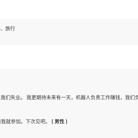
物、旅行
让我们失业。 我更期待未来有一天，机器人负责工作赚钱，我们负
请我就参加。下次见吧。
( 男性 )