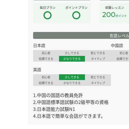
毎日プラン
ポイントプラン
体験レッスン
200
ポイント
言語レベ
日本語
中国語
初心者
少しできる
割とできる
初心者
結構できる
かなりできる
ネイティブ
結構でき
英語
初心者
少しできる
割とできる
結構できる
かなりできる
ネイティブ
1.中国の国語の教員免許
2.中国語標準語試験の2級甲等の資格
3.日本語能力試験N1
4.日本語で簡単な会話ができます。