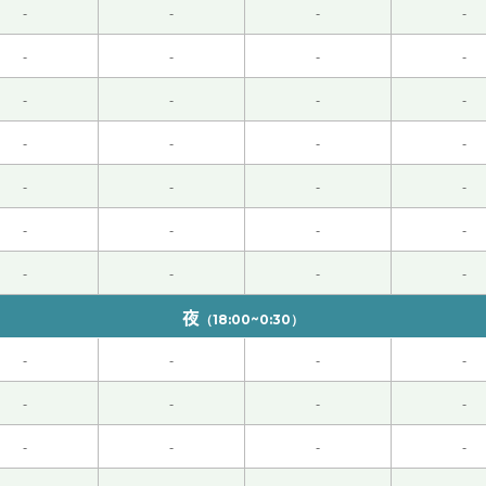
-
-
-
-
师的课。
( 50代 男性 )
-
-
-
-
-
-
-
-
-
-
-
-
水平说话，所以非常开心，也学到了很多东西。在老师亲切的氛
-
-
-
-
-
-
-
-
，你都很有耐心地等我，還會在適合的時候給我建議。你真是一
-
-
-
-
夜
、老师知道吗？ 我看的是今年、大概是10年前的电影吧。 今天
（18:00~0:30）
-
-
-
-
理解了老师的解释，老师给我教的句子很有益。下次再见。
( 50
-
-
-
-
-
-
-
-