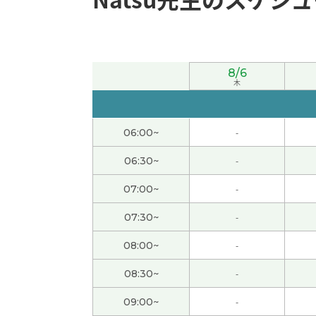
下次见哦！
( 男性 )
谢谢您的课，下次见！
8/6
木
下次再见哦！
( 男性 )
06:00~
-
身体健康地生活非常难。身体健康地生活感觉
06:30~
-
下次见哦！
( 男性 )
07:00~
-
汉语很难 。谢谢 老師
07:30~
-
08:00~
-
謝謝
08:30~
-
謝謝
09:00~
-