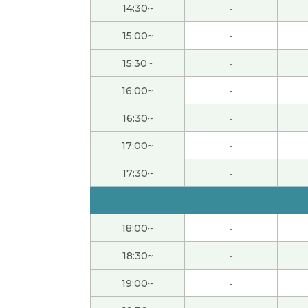
14:30~
-
这节课也很有趣、谢啦老师。 我期待着下节老
15:00~
-
15:30~
-
谢谢。下次见吧。
( 男性 )
16:00~
-
谢谢老师。虽然是第一次，但是因为按照我的
16:30~
-
40代 女性 )
17:00~
-
今天的課也很有趣。因為我需要一邊想一邊說
17:30~
-
我知道了刚才说的电影的名字。 那是大圣归来
男性 )
18:00~
-
谢谢您，汉语会话很难，可是上课很开心。我
18:30~
-
19:00~
-
谢谢！下次见！
( 女性 )