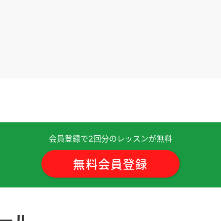
 )
。下次见吧。
( 男性 )
会員登録で
回分のレッスンが無料
2
無料会員登録
算了。下次见吧。
( 男性 )
ュール