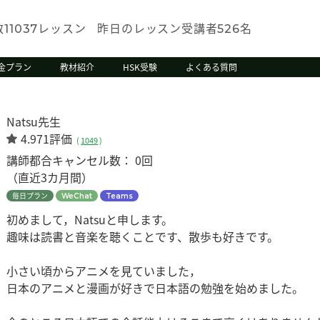
数
レッスン
昨日のレッスン受講者
名
11037
526
金プラン
教材紹介
HSK受験
よくある質問
Natsu先生
4.971評価
(
1049
)
講師都合キャンセル数：
0回
（直近3カ月間）
毎日プラン
WeChat
Teams
初めまして，Natsuと申します。
趣味は読書と音楽を聴くことです、散歩も好きです。
小さい頃からアニメを見ていました，
日本のアニメと漫画が好きで日本語の勉強を始めました。