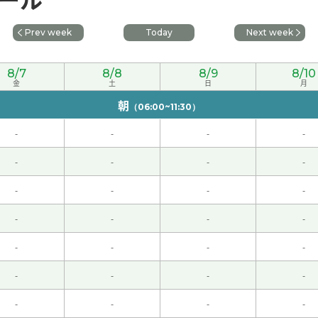
Prev week
Today
Next week
8/7
8/8
8/9
8/10
金
土
日
月
朝
（06:00~11:30）
-
-
-
-
没有意思。年轻的人马上就恢复身体。下次见吧。
( 男性 )
-
-
-
-
-
-
-
-
-
-
-
-
-
-
-
-
-
-
-
-
-
-
-
-