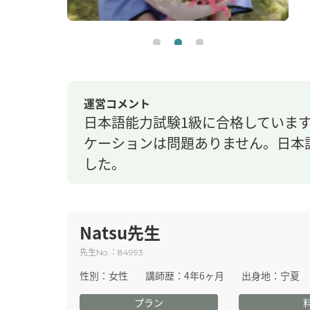
運営コメント
日本語能力試験1級に合格していま
ケーションは問題ありません。日本
した。
Natsu先生
先生
：
No.
84993
性別：
女性
講師歴：
4年6ヶ月
出身地：
宁夏
プラン