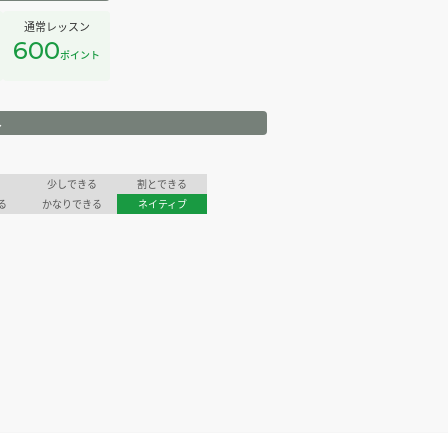
通常レッスン
600
ポイント
ル
少しできる
割とできる
る
かなりできる
ネイティブ