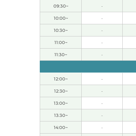
学习汉语没有压力。感觉很开心。所以不知不
09:30~
-
10:00~
-
ありがとうございました
( 50代 男性 )
10:30~
-
好久不见了！今天的上课很开心！下次见😊
( 
11:00~
-
11:30~
-
老师，谢谢您的课。您说话很慢也很清楚，还给
次的课，下次见！
( 50代 男性 )
环球影城里75岁以上的人非常少。以后找一找
12:00~
-
12:30~
-
ありがとうございました またお願いします
( 
13:00~
-
またのご指導よろしくお願いします
( 50代 男性
13:30~
-
14:00~
-
授業は分かりやすかったが、WeChatの申
い。