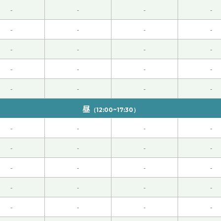
觉找中国人。下次见吧。
( 男性 )
-
-
-
-
-
-
-
-
-
-
-
-
男性 )
-
-
-
-
-
-
-
-
我发拼音，这让我很容易理解。 我觉得这节课非常有意思，也
昼
（12:00~17:30）
这个人。下次见吧。
( 男性 )
-
-
-
-
-
-
-
-
50代 男性 )
-
-
-
-
 )
-
-
-
-
-
-
-
-
請が来るのが授業の３分前ほどと遅く、授業が無いのかと焦って