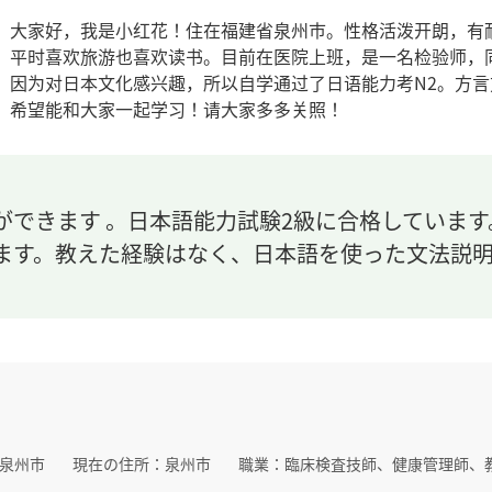
大家好，我是小红花！住在福建省泉州市。性格活泼开朗，有
平时喜欢旅游也喜欢读书。目前在医院上班，是一名检验师，
因为对日本文化感兴趣，所以自学通过了日语能力考N2。方
希望能和大家一起学习！请大家多多关照！
ができます 。日本語能力試験2級に合格していま
ます。教えた経験はなく、日本語を使った文法説
泉州市
現在の住所：
泉州市
職業：
臨床検査技師、健康管理師、