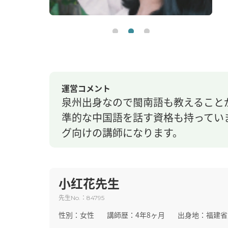
運営コメント
泉州出身なので閩南語も教えること
準的な中国語を話す資格も持ってい
グ向けの講師になります。
小红花先生
先生
：
No.
84795
性別：
女性
講師歴：
4年8ヶ月
出身地：
福建省