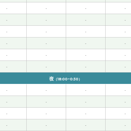
的“六何八何”的原则是重要。对我来说您的解释是很宝贵的。
-
-
-
-
但是小红花老师很亲切，一直笑着说中文，说得也很慢，我慢慢
-
-
-
-
 50代 男性 )
-
-
-
-
确认老师指出的翻译榜样。
-
-
-
-
-
-
-
-
，确认一下自己在哪里错了。
-
-
-
-
年后的翻译比赛一步一步地做准备。
夜
（18:00~0:30）
练翻译技术。
-
-
-
-
-
-
-
-
得快一点哦。
-
-
-
-
-
-
-
-