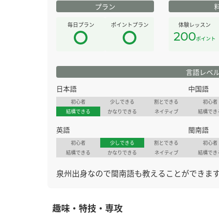
プラン
毎日プラン
ポイントプラン
体験レッスン
200
ポイント
言語レベ
日本語
中国語
初心者
少しできる
割とできる
初心者
結構できる
かなりできる
ネイティブ
結構でき
英語
閩南語
初心者
少しできる
割とできる
初心者
結構できる
かなりできる
ネイティブ
結構でき
泉州出身なので閩南語も教えることができます
趣味・特技・専攻