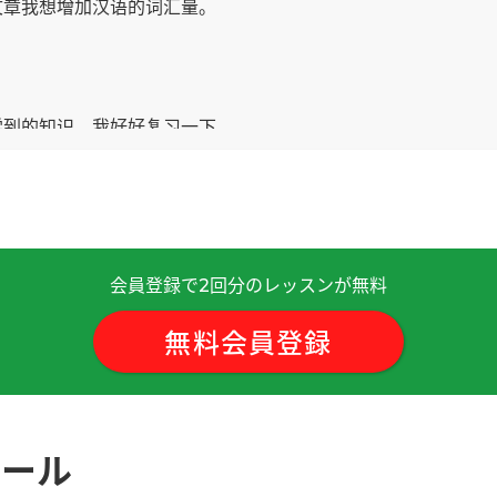
文章我想增加汉语的词汇量。
学到的知识。我好好复习一下。
见！
( 40代 男性 )
会員登録で
回分のレッスンが無料
2
 老师的教学方法很好。以后有空我想再预定老师的课。下次见
無料会員登録
考虑意思的吗？ 谢谢🙏这连休当中做集中复习。我想消化以前学
ュール
的脑子不那么灵活了。现在爱好阶段的汉语，我想退休以后，用