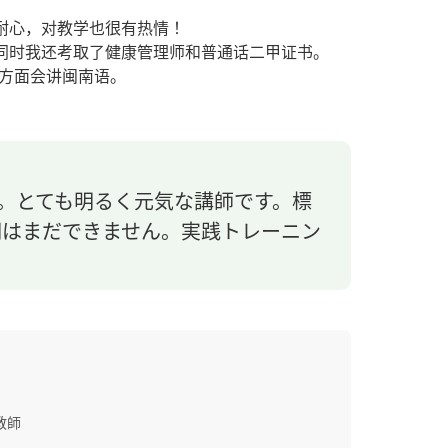
耐心，对教学也很有热情！
同时我还考取了健康管理师和普通话二甲证书。
言方面会讲闽南语。
す。とても明るく元気な講師です。標
明はまだできません。実践トレーニン
教師