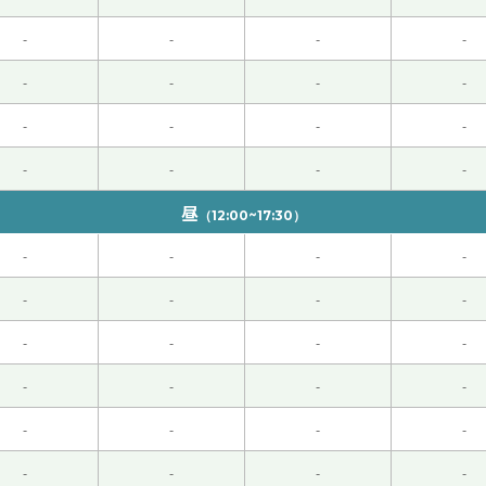
-
-
-
-
-
-
-
-
-
-
-
-
地方呗！
-
-
-
-
昼
（12:00~17:30）
-
-
-
-
-
-
-
-
！
( 男性 )
-
-
-
-
-
-
-
-
-
-
-
-
是我想今后多次练习下去。
-
-
-
-