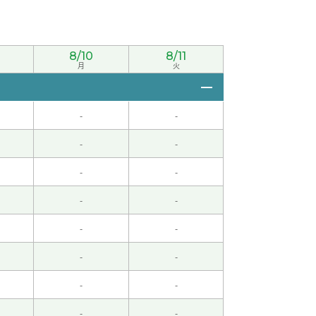
8/10
8/11
月
火
兴趣了。 以前住过天津的时候，我对早上吃粥
-
-
中检准一级和汉语导游考试的资格。
-
-
-
-
-
-
-
-
-
-
-
-
-
-