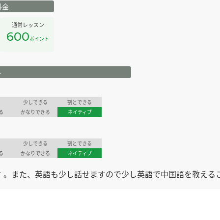
料金
通常レッスン
600
ポイント
ル
少しできる
割とできる
る
かなりできる
ネイティブ
少しできる
割とできる
る
かなりできる
ネイティブ
 。また、英語も少し話せますので少し英語で中国語を教える