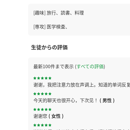
[趣味] 旅行、読書、料理
[専攻] 医学検査、
生徒からの評価
最新100件まで表示 (
すべての評価
)
谢谢，我把注意力放在声调上。知道的单词反
今天的聊天也很开心，下次见！
( 男性 )
谢谢您
( 女性 )