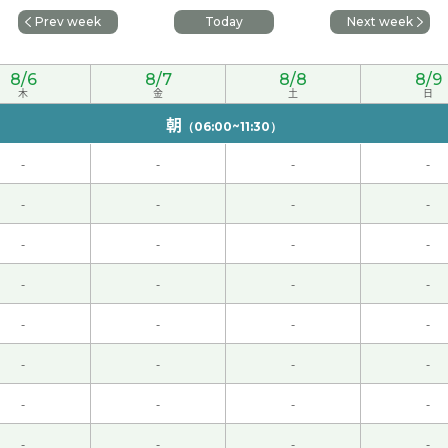
Prev week
Today
Next week
但是听了老师的讲解之后，才发现原来，这篇文章比较容易。
8/6
8/7
8/8
8/9
木
金
土
日
的文学作品有的时候让我感动。看了这个作品之后我对腊八粥感
朝
（06:00~11:30）
-
-
-
-
久我也觉得有点奇怪。你的解释很有帮助。我想明年一定要拿到
-
-
-
-
-
-
-
-
-
-
-
-
-
-
-
-
 50代 男性 )
-
-
-
-
-
-
-
-
-
-
-
-