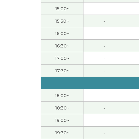
我记住您的解释。日语也传达别人的时候，您说
15:00~
-
这只是我第二次上CC课，所以我还有点紧张。
15:30~
-
题，也很期待下次的课。谢谢老师，下次见！
(
16:00~
-
通过翻译我可以享受文章的乐趣。回头自己再
16:30~
-
17:00~
-
谢谢老师！我再仔细看看文章。多听多读几遍
17:30~
-
谢谢！我再次整理一下文章的内容。我想为一
谢谢！我看类似的新闻报道。今后也会继续磨
18:00~
-
18:30~
-
我都不知道怎么安慰你啊。我希望你的心痛好
19:00~
-
下次也请多关照。
( 50代 男性 )
19:30~
-