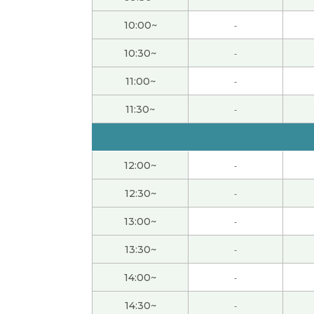
谢谢老师！好好复习学习的内容。
10:00~
-
谢谢！！ 希望很快再见到你
10:30~
-
11:00~
-
我一定会再去中国旅游！中国有很多我想去的
11:30~
-
谢谢老师！我课后复习老师讲解的内容。
谢谢！下次再聊咯！
12:00~
-
12:30~
-
今天聊了短途旅游的话题很开心，下次再聊吧
13:00~
-
また会えましたね
( 60代 男性 )
13:30~
-
14:00~
-
谢谢老师！翻译这个事情对我来说还很难。但
14:30~
-