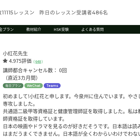
数
レッスン
昨日のレッスン受講者
名
11115
486
金プラン
教材紹介
HSK受験
よくある質問
小红花先生
4.975評価
(
648
)
講師都合キャンセル数：
0回
（直近3カ月間）
毎日プラン
WeChat
Teams
初めまして!小红花と申します。今泉州に住んでいます。やさ
専攻しました。
共通語二級甲等資格証と健康管理師証を取得しました。私は
師資格証を取得しています。
日本の映画やドラマを見るのが好きだそうです。日本語は読
はまだうまくできません。日本語が全くわからいわけでわな