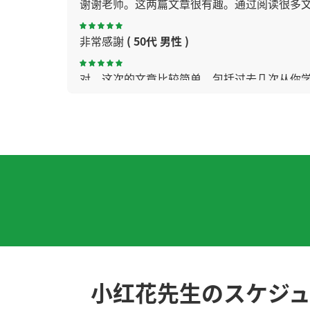
谢谢老师。这两篇文章很有趣。通过阅读很多
非常感謝
( 50代 男性 )
对，这次的文章比较简单。包括过去几次从你
新年快乐，去了赤壁很有意思。感动了。下次
你的手好灵巧啊！很羡慕你呀！
对，我要做的是温故知新。把以前学过的复习。
“拆字法”是把成语等几个汉字组成的词汇分开
今天的聊天也很开心，下次见！
( 男性 )
小红花先生のスケジ
多听多读是我的课题。但是到了瓶颈期之后，我