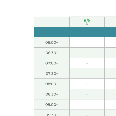
间我想尽量多一点读。谢谢！
对！今天的内容开始的时候，我觉得有点难，
8/5
水
我平时不那么读小说之类的文章。中国的散文等
的北方的饮食习惯感动了。
06:00~
-
不好意思。我开始的时候没发现。开始之后不
06:30~
-
07:00~
-
加油！弹钢琴，下次见！
( 男性 )
07:30~
-
今天的聊天也很开心，下次再聊吧!
( 男性 )
08:00~
-
いつも親切な授業をありがとうございます。
(
08:30~
-
09:00~
-
对，我继续努力学习下去。下次见！
09:30~
-