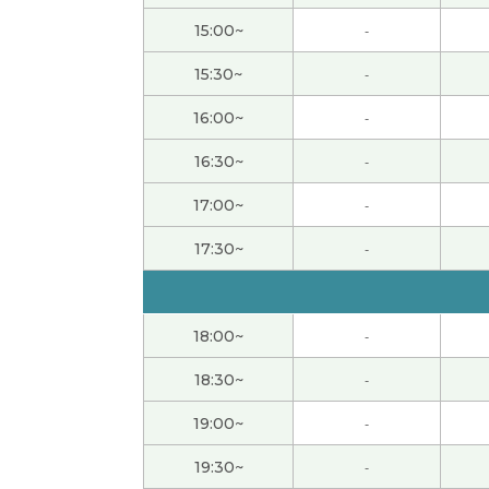
我记住您的解释。日语也传达别人的时候，您说
15:00~
-
这只是我第二次上CC课，所以我还有点紧张。
15:30~
-
题，也很期待下次的课。谢谢老师，下次见！
(
16:00~
-
通过翻译我可以享受文章的乐趣。回头自己再
16:30~
-
17:00~
-
谢谢老师！我再仔细看看文章。多听多读几遍
17:30~
-
谢谢！我再次整理一下文章的内容。我想为一
谢谢！我看类似的新闻报道。今后也会继续磨
18:00~
-
18:30~
-
我都不知道怎么安慰你啊。我希望你的心痛好
19:00~
-
下次也请多关照。
( 50代 男性 )
19:30~
-