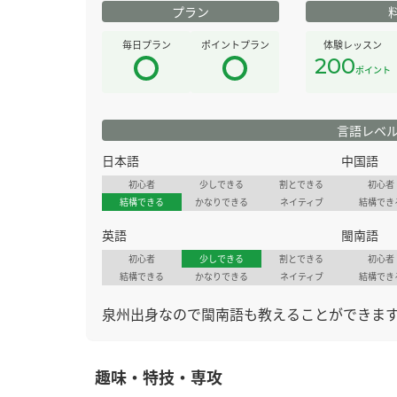
プラン
毎日プラン
ポイントプラン
体験レッスン
200
ポイント
言語レベ
日本語
中国語
初心者
少しできる
割とできる
初心者
結構できる
かなりできる
ネイティブ
結構でき
英語
閩南語
初心者
少しできる
割とできる
初心者
結構できる
かなりできる
ネイティブ
結構でき
泉州出身なので閩南語も教えることができます
趣味・特技・専攻