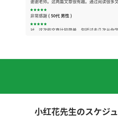
谢谢老师。这两篇文章很有趣。通过阅读很多
非常感謝
( 50代 男性 )
对，这次的文章比较简单。包括过去几次从你
新年快乐，去了赤壁很有意思。感动了。下次
你的手好灵巧啊！很羡慕你呀！
对，我要做的是温故知新。把以前学过的复习。
“拆字法”是把成语等几个汉字组成的词汇分开
今天的聊天也很开心，下次见！
( 男性 )
小红花先生のスケジ
多听多读是我的课题。但是到了瓶颈期之后，我