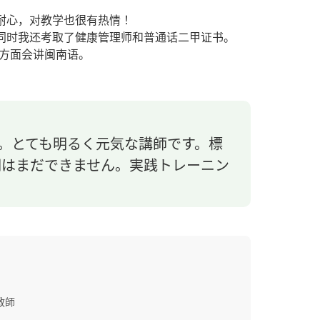
耐心，对教学也很有热情！
同时我还考取了健康管理师和普通话二甲证书。
言方面会讲闽南语。
す。とても明るく元気な講師です。標
明はまだできません。実践トレーニン
教師