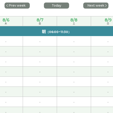
Prev week
Today
Next week
但是听了老师的讲解之后，才发现原来，这篇文章比较容易。
8/6
8/7
8/8
8/9
木
金
土
日
的文学作品有的时候让我感动。看了这个作品之后我对腊八粥感
朝
（06:00~11:30）
-
-
-
-
久我也觉得有点奇怪。你的解释很有帮助。我想明年一定要拿到
-
-
-
-
-
-
-
-
-
-
-
-
-
-
-
-
 50代 男性 )
-
-
-
-
-
-
-
-
-
-
-
-