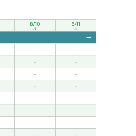
8/10
8/11
月
火
兴趣了。 以前住过天津的时候，我对早上吃粥
-
-
中检准一级和汉语导游考试的资格。
-
-
-
-
-
-
-
-
-
-
-
-
-
-