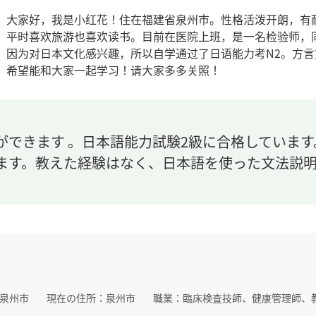
大家好，我是小红花！住在福建省泉州市。性格活泼开朗，有
平时喜欢旅游也喜欢读书。目前在医院上班，是一名检验师，
因为对日本文化感兴趣，所以自学通过了日语能力考N2。方
希望能和大家一起学习！请大家多多关照！
ができます 。日本語能力試験2級に合格していま
ます。教えた経験はなく、日本語を使った文法説
泉州市
現在の住所：
泉州市
職業：
臨床検査技師、健康管理師、