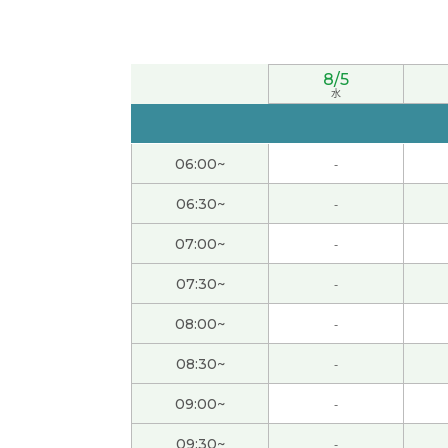
间我想尽量多一点读。谢谢！
对！今天的内容开始的时候，我觉得有点难，
8/5
水
我平时不那么读小说之类的文章。中国的散文等
的北方的饮食习惯感动了。
06:00~
-
不好意思。我开始的时候没发现。开始之后不
06:30~
-
07:00~
-
加油！弹钢琴，下次见！
( 男性 )
07:30~
-
今天的聊天也很开心，下次再聊吧!
( 男性 )
08:00~
-
いつも親切な授業をありがとうございます。
(
08:30~
-
09:00~
-
对，我继续努力学习下去。下次见！
09:30~
-