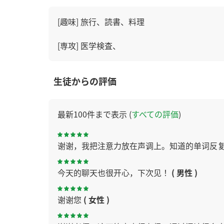
[趣味] 旅行、読書、料理
[専攻] 医学検査、
生徒からの評価
最新100件まで表示 (
すべての評価
)
谢谢，我把注意力放在声调上。知道的单词反
今天的聊天也很开心，下次见！
( 男性 )
谢谢您
( 女性 )