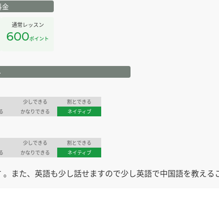
料金
通常レッスン
600
ポイント
ル
少しできる
割とできる
る
かなりできる
ネイティブ
少しできる
割とできる
る
かなりできる
ネイティブ
 。また、英語も少し話せますので少し英語で中国語を教える