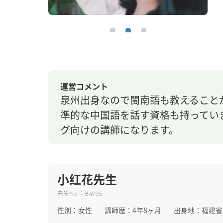
運営コメント
泉州出身なので閩南語も教えること
準的な中国語を話す資格も持ってい
グ向けの講師になります。
小红花先生
先生
：
No.
84795
性別：
女性
講師歴：
4年8ヶ月
出身地：
福建省