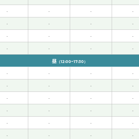
-
-
-
-
-
-
-
-
-
-
-
-
地方呗！
-
-
-
-
昼
（12:00~17:30）
-
-
-
-
-
-
-
-
！
( 男性 )
-
-
-
-
-
-
-
-
-
-
-
-
是我想今后多次练习下去。
-
-
-
-