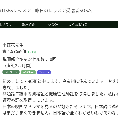
数
レッスン
昨日のレッスン受講者
名
11355
606
金プラン
教材紹介
HSK受験
よくある質問
小红花先生
4.975評価
(
648
)
講師都合キャンセル数：
0回
（直近3カ月間）
毎日プラン
WeChat
Teams
初めまして!小红花と申します。今泉州に住んでいます。やさ
専攻しました。
共通語二級甲等資格証と健康管理師証を取得しました。私は
師資格証を取得しています。
日本の映画やドラマを見るのが好きだそうです。日本語は読
はまだうまくできません。日本語が全くわからいわけでわな