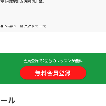
文章我想增加汉语的词汇量。
学到的知识。我好好复习一下。
见！
( 40代 男性 )
会員登録で
回分のレッスンが無料
2
 老师的教学方法很好。以后有空我想再预定老师的课。下次见
無料会員登録
考虑意思的吗？ 谢谢🙏这连休当中做集中复习。我想消化以前学
ュール
的脑子不那么灵活了。现在爱好阶段的汉语，我想退休以后，用