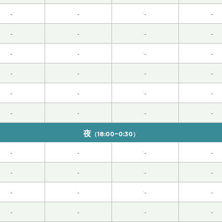
的“六何八何”的原则是重要。对我来说您的解释是很宝贵的。
-
-
-
-
但是小红花老师很亲切，一直笑着说中文，说得也很慢，我慢慢
-
-
-
-
 50代 男性 )
-
-
-
-
确认老师指出的翻译榜样。
-
-
-
-
-
-
-
-
，确认一下自己在哪里错了。
-
-
-
-
年后的翻译比赛一步一步地做准备。
夜
（18:00~0:30）
练翻译技术。
-
-
-
-
-
-
-
-
得快一点哦。
-
-
-
-
-
-
-
-