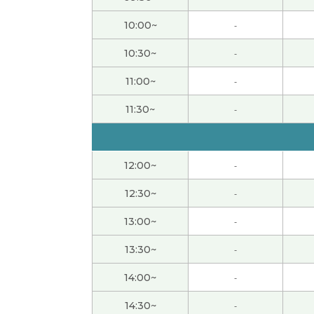
谢谢老师！好好复习学习的内容。
10:00~
-
谢谢！！ 希望很快再见到你
10:30~
-
11:00~
-
我一定会再去中国旅游！中国有很多我想去的
11:30~
-
谢谢老师！我课后复习老师讲解的内容。
谢谢！下次再聊咯！
12:00~
-
12:30~
-
今天聊了短途旅游的话题很开心，下次再聊吧
13:00~
-
また会えましたね
( 60代 男性 )
13:30~
-
14:00~
-
谢谢老师！翻译这个事情对我来说还很难。但
14:30~
-