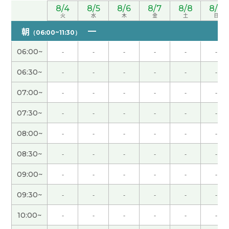
你的25分钟的课对我来说是1分钟的感觉！(^-^)时间
8/4
8/5
8/6
8/7
8/8
8/9
火
水
木
金
土
日
过得真快啊〜下次再见！！
( 男性 )
朝
（06:00~11:30）
谢谢您给我上课。今天也我们有聊天沟通啦，就是
06:00~
-
-
-
-
-
-
上课吧~ 哈哈。下次也期待再见~谢谢！
( 男性 )
06:30~
-
-
-
-
-
-
谢谢老了！ 我在香川县等老师 哈哈 下次见吧
( 男性
07:00~
-
-
-
-
-
-
)
07:30~
-
-
-
-
-
-
谢谢您的课。下次再见！
( 男性 )
08:00~
-
-
-
-
-
-
08:30~
-
-
-
-
-
-
下次再见〜
( 男性 )
09:00~
-
-
-
-
-
-
誕生日プレゼント、なんかちょーだい🎁
09:30~
-
-
-
-
-
-
谢谢您的课。您打算来日本留学。良い経験ができ
10:00~
-
-
-
-
-
-
るといいですね。下次也请多关照。
( 50代 男性 )