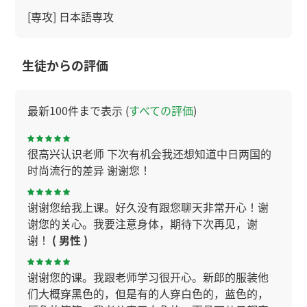
[専攻] 日本語専攻
生徒からの評価
最新100件まで表示 (
すべての評価
)
很高兴认识老师 下次有机会我还想知道中日两国的
时尚流行的差异 谢谢您！
谢谢您给我上课。好久没有跟您聊天非常开心！谢
谢您的关心。我要注意身体，期待下次再见，谢
谢！
( 男性 )
谢谢您的课。我跟老师学习很开心。新郎的服装他
们大概穿黑色的，但是有的人穿白色的，蓝色的，