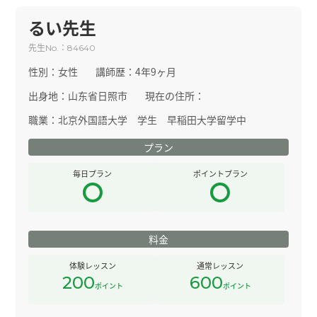
るい先生
先生
：
No.
84640
性別：
女性
講師歴：
4年9ヶ月
出身地：
山东省日照市
現在の住所：
職業：
北京外国語大学 学生 早稲田大学留学中
プラン
毎日プラン
ポイントプラン
料金
体験レッスン
通常レッスン
200
600
ポイント
ポイント