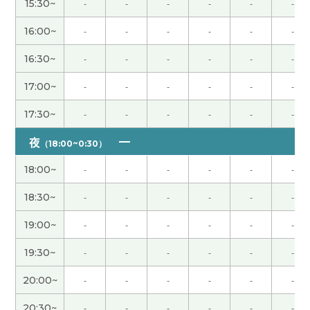
长。很遗憾。
( 60代 女性 )
15:30~
-
-
-
-
-
-
16:00~
-
-
-
-
-
-
親切でいい人だなーって思いました🙇
16:30~
-
-
-
-
-
-
谢谢您给我上课。真的好久不见！您再开始上课我
17:00~
-
-
-
-
-
-
很高兴！还有这次也跟您聊天非常开心！我相信您
一定找到工作吧。 那期待下次再见，谢谢！
( 男性 )
17:30~
-
-
-
-
-
-
夜
（18:00~0:30）
谢谢你关心，
18:00~
-
-
-
-
-
-
谢谢老师！很开心 请你快来乌冬县吃乌冬面吧 哈哈
18:30~
-
-
-
-
-
-
下次见！
( 男性 )
19:00~
-
-
-
-
-
-
好久不见，谢谢你
19:30~
-
-
-
-
-
-
你也加油吧！！
20:00~
-
-
-
-
-
-
20:30~
-
-
-
-
-
-