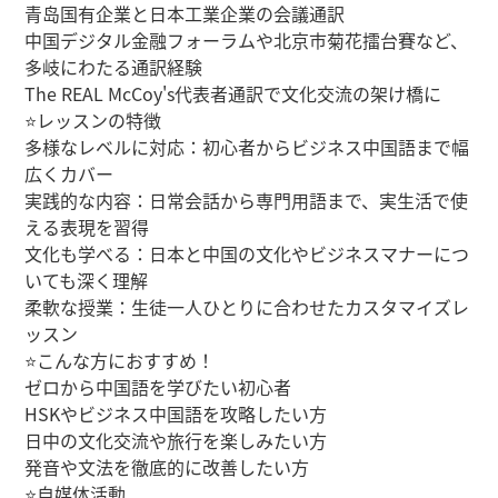
青岛国有企業と日本工業企業の会議通訳
中国デジタル金融フォーラムや北京市菊花擂台賽など、
多岐にわたる通訳経験
The REAL McCoy's代表者通訳で文化交流の架け橋に
⭐レッスンの特徴
多様なレベルに対応：初心者からビジネス中国語まで幅
広くカバー
実践的な内容：日常会話から専門用語まで、実生活で使
える表現を習得
文化も学べる：日本と中国の文化やビジネスマナーにつ
いても深く理解
柔軟な授業：生徒一人ひとりに合わせたカスタマイズレ
ッスン
⭐こんな方におすすめ！
ゼロから中国語を学びたい初心者
HSKやビジネス中国語を攻略したい方
日中の文化交流や旅行を楽しみたい方
発音や文法を徹底的に改善したい方
⭐自媒体活動