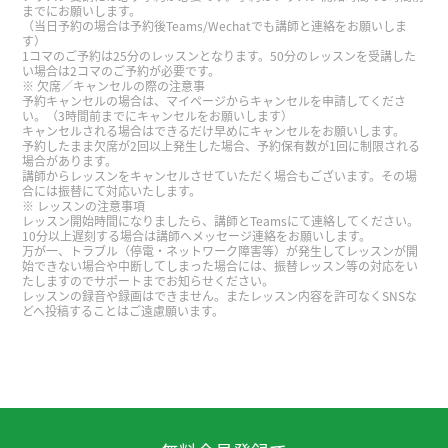
までにお願いします。
（当日予約の場合は予約後Teams/Wechatでも講師と連絡をお願いしま
す）
这次的行程有点紧，看烟花的时候终于松了一口气
1コマのご予約は25分のレッスンとなります。50分のレッスンを受講した
い場合は2コマのご予約が必要です。
呢。回家的路上堵车有点辛苦。但是孩子们都满意
欠席／キャンセルの際の注意事
参观烟花大会，所以挺值得。
( 40代 男性 )
予約キャンセルの場合は、マイページからキャンセルを申請してくださ
い。（3時間前までにキャンセルをお願いします）
キャンセルされる場合はできるだけ早めにキャンセルをお願いします。
予約したまま欠席が2回以上発生した場合、予約保有数が1回に制限される
谢谢老师！你总是很亲切地教我学习😄请您帮助我
場合があります。
练习说汉语。下次见～。
講師からレッスンをキャンセルさせていただく場合もございます。その場
合には振替にて対応いたします。
レッスンの注意事項
レッスン開始時間になりましたら、講師とTeamsにて連絡してください。
太谢谢你了！るい老师的课很有趣，很容易明白，
10分以上遅刻する場合は講師へメッセージ連絡をお願いします。
万が一、トラブル（停電・ネットワーク障害等）が発生してレッスンが開
然后我学到了很多。期待下次见！
( 20代 女性 )
始できない場合や中断してしまった場合には、振替レッスン等の対応をい
たしますのでサポートまでお知らせください。
レッスンの録音や録画はできません。またレッスン内容を許可なくSNSな
你很親切, 跟你聊天很輕鬆, 我也開心認識你. 我們下
どへ投稿することはご遠慮願います。
次聊天喔
今天也谢谢您的上课。这次也是很有意义的上课。
谢谢您帮我写我不懂的单词，帮我写我不会讲的拼
音。我的发音没有正确，所以您帮我修正我的发音