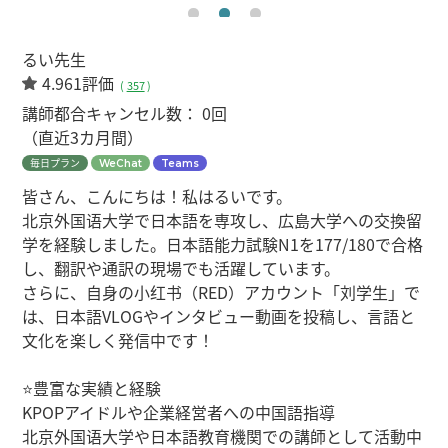
るい先生
4.961評価
(
357
)
講師都合キャンセル数：
0回
（直近3カ月間）
毎日プラン
WeChat
Teams
皆さん、こんにちは！私はるいです。
北京外国语大学で日本語を専攻し、広島大学への交換留
学を経験しました。日本語能力試験N1を177/180で合格
し、翻訳や通訳の現場でも活躍しています。
さらに、自身の小红书（RED）アカウント「刘学生」で
は、日本語VLOGやインタビュー動画を投稿し、言語と
文化を楽しく発信中です！
⭐豊富な実績と経験
KPOPアイドルや企業経営者への中国語指導
北京外国语大学や日本語教育機関での講師として活動中