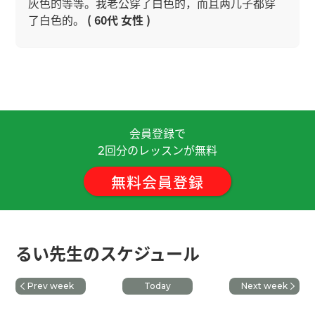
灰色的等等。我老公穿了白色的，而且两儿子都穿
了白色的。
( 60代 女性 )
谢谢您给我上课。听到您的人生计划是我非常尊重
您。希望您一步一步挑战达到您的梦想！我支持您
~！ 我们一起加油~ 那期待下次再见，谢谢！
( 男性
)
会員登録で
今天又聊天很开心！谢谢るい老师、下次见！
( 男性
回分のレッスンが無料
2
)
無料会員登録
谢谢今天的课程，我很高兴认识您。您的发音非常
清晰易懂，听容易理解。发音有习惯性错误，聊天
时如果发错了，请告诉我。今天聊得很开心！期待
るい先生のスケジュール
下次见吧。
Prev week
Today
Next week
换圈子，我到了40岁才理解了这个大道理
( 男性 )