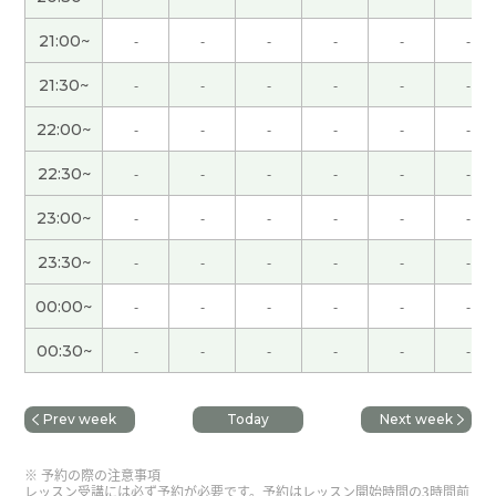
津巴布韋元的话，通关了呀
( 30代 男性 )
21:00~
-
-
-
-
-
-
不管怎么说自己的父母说的70，80%是对的。他们
21:30~
-
-
-
-
-
-
为你好才这样说，所以孩子们值得参考。不过关键
是值得参考，并不是盲目地听取听他们的。孩子们
22:00~
-
-
-
-
-
-
也有主见，有自己的思考
( 男性 )
22:30~
-
-
-
-
-
-
谢谢老师上课。是的，这问题已经到了刻不容缓的
23:00~
-
-
-
-
-
-
地步了。有很多应届毕业生尝到了苦辣酸甜。我也
很心痛。我但愿他们早日找到用武之地。下次见。
(
23:30~
-
-
-
-
-
-
50代 男性 )
00:00~
-
-
-
-
-
-
谢谢、老师。下次也请多关照。
00:30~
-
-
-
-
-
-
谢谢你，我学到了很多
Prev week
Today
Next week
通过准备婚礼的期间，能理解伙伴的价值观。但有
予約の際の注意事項
的时候发生争吵，哈哈哈。
( 男性 )
レッスン受講には必ず予約が必要です。予約はレッスン開始時間の3時間前