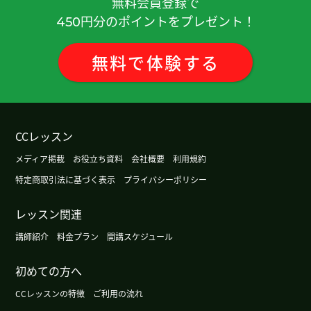
無料会員登録で
是真的感谢您。您已经知道学生的需求。您没有不
円分のポイントをプレゼント！
450
礼貌，反正是很有礼貌的。希望继续跟您在一起学
习中文。希望找到您开放的上课课程。那期待下次
见，谢谢！
( 男性 )
無料
で
体験
する
いつもレッスンありがとうございます。引き続きゆ
っくり覚えていきます。
( 40代 男性 )
CCレッスン
谢谢您的几天前的课！！很开心了！！我欢迎您再
メディア掲載
お役立ち資料
会社概要
利用規約
来日本时候。期待下次的课。谢谢您！！
特定商取引法に基づく表示
プライバシーポリシー
谢谢你，下次见.
( 40代 男性 )
レッスン関連
講師紹介
料金プラン
開講スケジュール
初めてのレッスンありがとうございました。これ
からもよろしくお願いします。
( 40代 男性 )
初めての方へ
我不太会发四声。
( 50代 男性 )
CCレッスンの特徴
ご利用の流れ