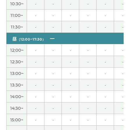
10:30~
-
-
-
-
-
-
不好意思 下次见
( 男性 )
11:00~
-
-
-
-
-
-
11:30~
-
-
-
-
-
-
一緒に世界平和のために頑張ろう！
昼
（12:00~17:30）
谢谢您给我上课。我相信把您有积极的态度大企业
12:00~
-
-
-
-
-
-
公司需要您的能力。我也继续努力加油～！ 那期待
下次再见，谢谢！
( 男性 )
12:30~
-
-
-
-
-
-
今天的上课谢谢你！今天认识你很高兴了，详细的
13:00~
-
-
-
-
-
-
说明非常好了！下次的上课也请多多关照！
( 50代
13:30~
-
-
-
-
-
-
男性 )
14:00~
-
-
-
-
-
-
谢谢您的课。我很高兴认识老师。我出生在1950年
14:30~
-
-
-
-
-
-
代。我高中毕时，百分之三十左右的学生上大学或
者短大学。日本的发展很早，但是我高中毕业后的
15:00~
-
-
-
-
-
-
50年的现在之中没有很大的变化。不振的行情很