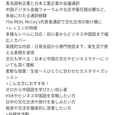
青岛国有企業と日本工業企業の会議通訳
中国デジタル金融フォーラムや北京市菊花擂台賽など、
多岐にわたる通訳経験
The REAL McCoy's代表者通訳で文化交流の架け橋に
⭐レッスンの特徴
多様なレベルに対応：初心者からビジネス中国語まで幅
広くカバー
実践的な内容：日常会話から専門用語まで、実生活で使
える表現を習得
文化も学べる：日本と中国の文化やビジネスマナーにつ
いても深く理解
柔軟な授業：生徒一人ひとりに合わせたカスタマイズレ
ッスン
⭐こんな方におすすめ！
ゼロから中国語を学びたい初心者
HSKやビジネス中国語を攻略したい方
日中の文化交流や旅行を楽しみたい方
発音や文法を徹底的に改善したい方
⭐自媒体活動