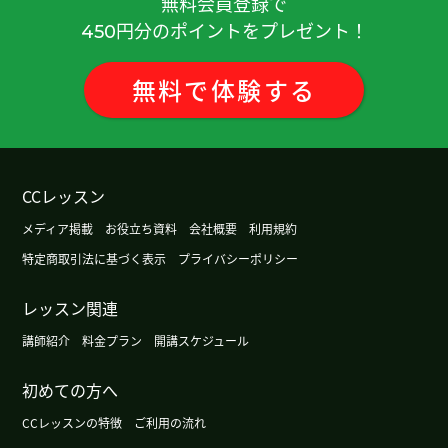
無料会員登録で
是真的感谢您。您已经知道学生的需求。您没有不
円分のポイントをプレゼント！
450
礼貌，反正是很有礼貌的。希望继续跟您在一起学
习中文。希望找到您开放的上课课程。那期待下次
见，谢谢！
( 男性 )
無料
で
体験
する
いつもレッスンありがとうございます。引き続きゆ
っくり覚えていきます。
( 40代 男性 )
CCレッスン
谢谢您的几天前的课！！很开心了！！我欢迎您再
メディア掲載
お役立ち資料
会社概要
利用規約
来日本时候。期待下次的课。谢谢您！！
特定商取引法に基づく表示
プライバシーポリシー
谢谢你，下次见.
( 40代 男性 )
レッスン関連
講師紹介
料金プラン
開講スケジュール
初めてのレッスンありがとうございました。これ
からもよろしくお願いします。
( 40代 男性 )
初めての方へ
我不太会发四声。
( 50代 男性 )
CCレッスンの特徴
ご利用の流れ