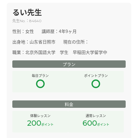
るい先生
先生
：
No.
84640
性別：
女性
講師歴：
4年9ヶ月
出身地：
山东省日照市
現在の住所：
職業：
北京外国語大学 学生 早稲田大学留学中
プラン
毎日プラン
ポイントプラン
料金
体験レッスン
通常レッスン
200
600
ポイント
ポイント