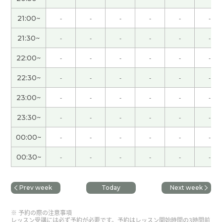
津巴布韋元的话，通关了呀
( 30代 男性 )
21:00~
-
-
-
-
-
-
不管怎么说自己的父母说的70，80%是对的。他们
21:30~
-
-
-
-
-
-
为你好才这样说，所以孩子们值得参考。不过关键
是值得参考，并不是盲目地听取听他们的。孩子们
22:00~
-
-
-
-
-
-
也有主见，有自己的思考
( 男性 )
22:30~
-
-
-
-
-
-
谢谢老师上课。是的，这问题已经到了刻不容缓的
23:00~
-
-
-
-
-
-
地步了。有很多应届毕业生尝到了苦辣酸甜。我也
很心痛。我但愿他们早日找到用武之地。下次见。
(
23:30~
-
-
-
-
-
-
50代 男性 )
00:00~
-
-
-
-
-
-
谢谢、老师。下次也请多关照。
00:30~
-
-
-
-
-
-
谢谢你，我学到了很多
Prev week
Today
Next week
通过准备婚礼的期间，能理解伙伴的价值观。但有
予約の際の注意事項
的时候发生争吵，哈哈哈。
( 男性 )
レッスン受講には必ず予約が必要です。予約はレッスン開始時間の3時間前