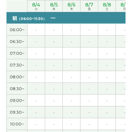
你的25分钟的课对我来说是1分钟的感觉！(^-^)时间
8/4
8/5
8/6
8/7
8/8
8/9
火
水
木
金
土
日
过得真快啊〜下次再见！！
( 男性 )
朝
（06:00~11:30）
谢谢您给我上课。今天也我们有聊天沟通啦，就是
06:00~
-
-
-
-
-
-
上课吧~ 哈哈。下次也期待再见~谢谢！
( 男性 )
06:30~
-
-
-
-
-
-
谢谢老了！ 我在香川县等老师 哈哈 下次见吧
( 男性
07:00~
-
-
-
-
-
-
)
07:30~
-
-
-
-
-
-
谢谢您的课。下次再见！
( 男性 )
08:00~
-
-
-
-
-
-
08:30~
-
-
-
-
-
-
下次再见〜
( 男性 )
09:00~
-
-
-
-
-
-
誕生日プレゼント、なんかちょーだい🎁
09:30~
-
-
-
-
-
-
谢谢您的课。您打算来日本留学。良い経験ができ
10:00~
-
-
-
-
-
-
るといいですね。下次也请多关照。
( 50代 男性 )