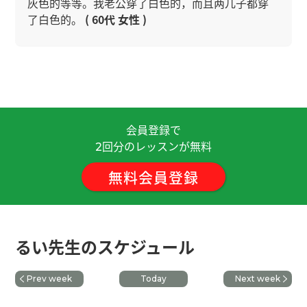
灰色的等等。我老公穿了白色的，而且两儿子都穿
了白色的。
( 60代 女性 )
谢谢您给我上课。听到您的人生计划是我非常尊重
您。希望您一步一步挑战达到您的梦想！我支持您
~！ 我们一起加油~ 那期待下次再见，谢谢！
( 男性
)
会員登録で
今天又聊天很开心！谢谢るい老师、下次见！
( 男性
回分のレッスンが無料
2
)
無料会員登録
谢谢今天的课程，我很高兴认识您。您的发音非常
清晰易懂，听容易理解。发音有习惯性错误，聊天
时如果发错了，请告诉我。今天聊得很开心！期待
るい先生のスケジュール
下次见吧。
Prev week
Today
Next week
换圈子，我到了40岁才理解了这个大道理
( 男性 )