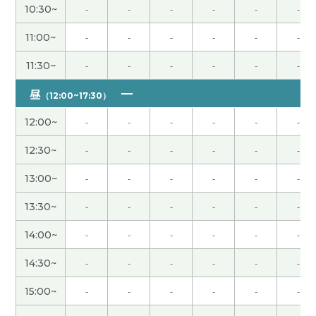
10:30~
-
-
-
-
-
-
不好意思 下次见
( 男性 )
11:00~
-
-
-
-
-
-
11:30~
-
-
-
-
-
-
一緒に世界平和のために頑張ろう！
昼
（12:00~17:30）
谢谢您给我上课。我相信把您有积极的态度大企业
12:00~
-
-
-
-
-
-
公司需要您的能力。我也继续努力加油～！ 那期待
下次再见，谢谢！
( 男性 )
12:30~
-
-
-
-
-
-
今天的上课谢谢你！今天认识你很高兴了，详细的
13:00~
-
-
-
-
-
-
说明非常好了！下次的上课也请多多关照！
( 50代
13:30~
-
-
-
-
-
-
男性 )
14:00~
-
-
-
-
-
-
谢谢您的课。我很高兴认识老师。我出生在1950年
14:30~
-
-
-
-
-
-
代。我高中毕时，百分之三十左右的学生上大学或
者短大学。日本的发展很早，但是我高中毕业后的
15:00~
-
-
-
-
-
-
50年的现在之中没有很大的变化。不振的行情很