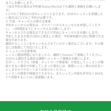
までにお願いします。
（当日予約の場合は予約後Teams/Wechatでも講師と連絡をお願いしま
す）
这次的行程有点紧，看烟花的时候终于松了一口气
1コマのご予約は25分のレッスンとなります。50分のレッスンを受講した
い場合は2コマのご予約が必要です。
呢。回家的路上堵车有点辛苦。但是孩子们都满意
欠席／キャンセルの際の注意事
参观烟花大会，所以挺值得。
( 40代 男性 )
予約キャンセルの場合は、マイページからキャンセルを申請してくださ
い。（3時間前までにキャンセルをお願いします）
キャンセルされる場合はできるだけ早めにキャンセルをお願いします。
予約したまま欠席が2回以上発生した場合、予約保有数が1回に制限される
谢谢老师！你总是很亲切地教我学习😄请您帮助我
場合があります。
练习说汉语。下次见～。
講師からレッスンをキャンセルさせていただく場合もございます。その場
合には振替にて対応いたします。
レッスンの注意事項
レッスン開始時間になりましたら、講師とTeamsにて連絡してください。
太谢谢你了！るい老师的课很有趣，很容易明白，
10分以上遅刻する場合は講師へメッセージ連絡をお願いします。
万が一、トラブル（停電・ネットワーク障害等）が発生してレッスンが開
然后我学到了很多。期待下次见！
( 20代 女性 )
始できない場合や中断してしまった場合には、振替レッスン等の対応をい
たしますのでサポートまでお知らせください。
レッスンの録音や録画はできません。またレッスン内容を許可なくSNSな
你很親切, 跟你聊天很輕鬆, 我也開心認識你. 我們下
どへ投稿することはご遠慮願います。
次聊天喔
今天也谢谢您的上课。这次也是很有意义的上课。
谢谢您帮我写我不懂的单词，帮我写我不会讲的拼
音。我的发音没有正确，所以您帮我修正我的发音