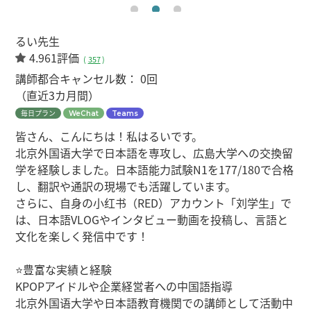
るい先生
4.961評価
(
357
)
講師都合キャンセル数：
0回
（直近3カ月間）
毎日プラン
WeChat
Teams
皆さん、こんにちは！私はるいです。
北京外国语大学で日本語を専攻し、広島大学への交換留
学を経験しました。日本語能力試験N1を177/180で合格
し、翻訳や通訳の現場でも活躍しています。
さらに、自身の小红书（RED）アカウント「刘学生」で
は、日本語VLOGやインタビュー動画を投稿し、言語と
文化を楽しく発信中です！
⭐豊富な実績と経験
KPOPアイドルや企業経営者への中国語指導
北京外国语大学や日本語教育機関での講師として活動中