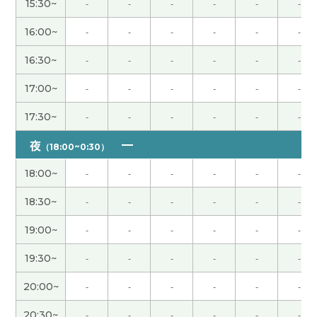
长。很遗憾。
( 60代 女性 )
15:30~
-
-
-
-
-
-
16:00~
-
-
-
-
-
-
親切でいい人だなーって思いました🙇
16:30~
-
-
-
-
-
-
谢谢您给我上课。真的好久不见！您再开始上课我
17:00~
-
-
-
-
-
-
很高兴！还有这次也跟您聊天非常开心！我相信您
一定找到工作吧。 那期待下次再见，谢谢！
( 男性 )
17:30~
-
-
-
-
-
-
夜
（18:00~0:30）
谢谢你关心，
18:00~
-
-
-
-
-
-
谢谢老师！很开心 请你快来乌冬县吃乌冬面吧 哈哈
18:30~
-
-
-
-
-
-
下次见！
( 男性 )
19:00~
-
-
-
-
-
-
好久不见，谢谢你
19:30~
-
-
-
-
-
-
你也加油吧！！
20:00~
-
-
-
-
-
-
20:30~
-
-
-
-
-
-