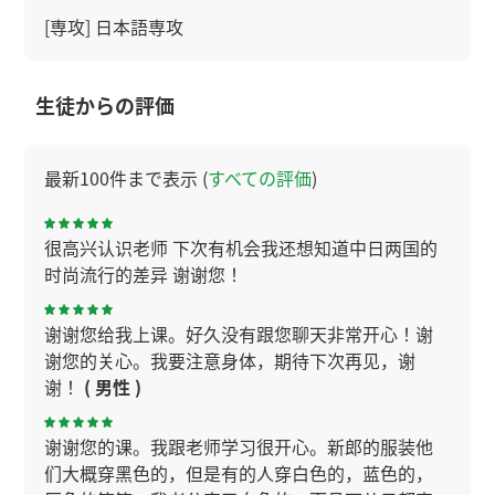
[専攻] 日本語専攻
生徒からの評価
最新100件まで表示 (
すべての評価
)
很高兴认识老师 下次有机会我还想知道中日两国的
时尚流行的差异 谢谢您！
谢谢您给我上课。好久没有跟您聊天非常开心！谢
谢您的关心。我要注意身体，期待下次再见，谢
谢！
( 男性 )
谢谢您的课。我跟老师学习很开心。新郎的服装他
们大概穿黑色的，但是有的人穿白色的，蓝色的，