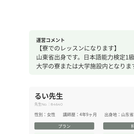
運営コメント
【寮でのレッスンになります】
山東省出身です。日本語能力検定1
大学の寮または大学施設内となりま
るい先生
先生
：
No.
84640
性別：
女性
講師歴：
4年9ヶ月
出身地：
山东省
プラン