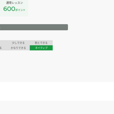
通常レッスン
600
ポイント
ル
少しできる
割とできる
る
かなりできる
ネイティブ