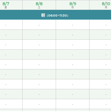
8/7
8/8
8/9
8/10
金
土
日
月
朝
（06:00~11:30）
できるといいですね。下次也请多关照。
( 50代 男性 )
-
-
-
-
-
-
-
-
-
-
-
-
-
-
-
-
业公司需要您的能力。我也继续努力加油～！ 那期待下次再见
-
-
-
-
细的说明非常好了！下次的上课也请多多关照！
( 50代 男性 )
-
-
-
-
-
-
-
-
50年代。我高中毕时，百分之三十左右的学生上大学或者短大学
很遗憾。
( 60代 女性 )
-
-
-
-
-
-
-
-