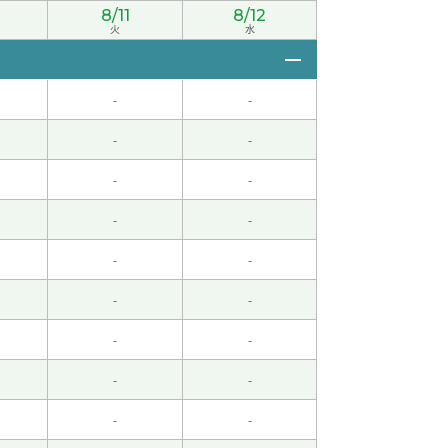
8/11
8/12
火
水
-
-
-
-
-
-
-
-
，谢谢！
( 男性 )
-
-
-
-
-
-
。日本的发展很早，但是我高中毕业后的50年的
-
-
-
-