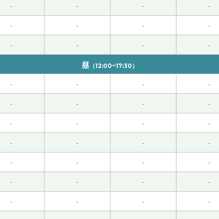
-
-
-
-
课我很高兴！还有这次也跟您聊天非常开心！我相信您一定找到工
-
-
-
-
-
-
-
-
昼
（12:00~17:30）
哈哈 下次见！
( 男性 )
-
-
-
-
-
-
-
-
-
-
-
-
-
-
-
-
-
-
-
-
。他们为你好才这样说，所以孩子们值得参考。不过关键是值得参
-
-
-
-
-
-
-
-
缓的地步了。有很多应届毕业生尝到了苦辣酸甜。我也很心痛。