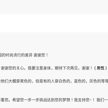
国的时尚流行的差异 谢谢您！
！谢谢您的关心。我要注意身体，期待下次再见，谢谢！
( 男性 )
装他们大概穿黑色的，但是有的人穿白色的，蓝色的，灰色的等
重您。希望您一步一步挑战达到您的梦想！我支持您~！ 我们一