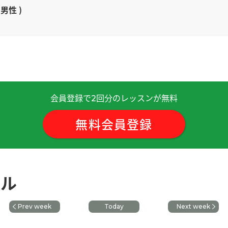
 男性 )
非常清晰易懂，听容易理解。发音有习惯性错误，聊天时如果发
 )
会員登録で
回分のレッスンが無料
2
^)时间过得真快啊〜下次再见！！
( 男性 )
無料会員登録
是上课吧~ 哈哈。下次也期待再见~谢谢！
( 男性 )
 男性 )
ール
Prev week
Today
Next week