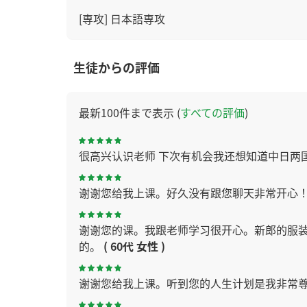
[専攻] 日本語専攻
生徒からの評価
最新100件まで表示 (
すべての評価
)
很高兴认识老师 下次有机会我还想知道中日两
谢谢您给我上课。好久没有跟您聊天非常开心
谢谢您的课。我跟老师学习很开心。新郎的服
的。
( 60代 女性 )
谢谢您给我上课。听到您的人生计划是我非常尊