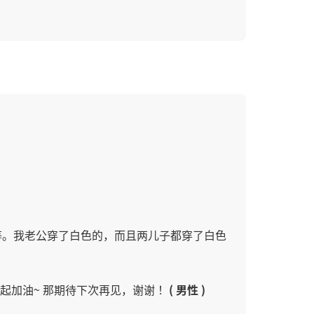
等。我老公穿了白色的，而且两儿子都穿了白色
起加油~ 那期待下次再见，谢谢！
( 男性 )