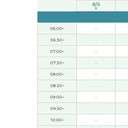
8/6
誕生日プレゼント、なんかちょーだい🎁
木
谢谢您的课。您打算来日本留学。良い経験が
06:00~
-
不好意思 下次见
( 男性 )
06:30~
-
07:00~
-
一緒に世界平和のために頑張ろう！
07:30~
-
谢谢您给我上课。我相信把您有积极的态度大企
08:00~
-
今天的上课谢谢你！今天认识你很高兴了，详
08:30~
-
09:00~
-
谢谢您的课。我很高兴认识老师。我出生在19
现在之中没有很大的变化。不振的行情很长。
09:30~
-
10:00~
-
親切でいい人だなーって思いました🙇