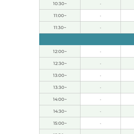
10:30~
-
谢谢您给我上课。真的好久不见！您再开始上
11:00~
-
谢谢你关心，
11:30~
-
谢谢老师！很开心 请你快来乌冬县吃乌冬面吧 
12:00~
-
好久不见，谢谢你
12:30~
-
你也加油吧！！
13:00~
-
13:30~
-
津巴布韋元的话，通关了呀
( 30代 男性 )
14:00~
-
不管怎么说自己的父母说的70，80%是对的
14:30~
-
见，有自己的思考
( 男性 )
15:00~
-
谢谢老师上课。是的，这问题已经到了刻不容