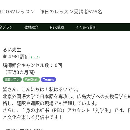
数
レッスン
昨日のレッスン受講者
名
11037
526
金プラン
教材紹介
HSK受験
よくある質問
るい先生
4.961評価
(
357
)
講師都合キャンセル数：
0回
（直近3カ月間）
毎日プラン
WeChat
Teams
皆さん、こんにちは！私はるいです。
北京外国语大学で日本語を専攻し、広島大学への交換留学を経験
格し、翻訳や通訳の現場でも活躍しています。
さらに、自身の小红书（RED）アカウント「刘学生」では、
と文化を楽しく発信中です！