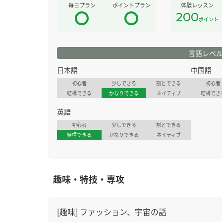
毎日プラン
ポイントプラン
体験レッスン
200
ポイント
言語レベ
日本語
中国語
初心者
少しできる
割とできる
初心者
結構できる
かなりできる
ネイティブ
結構でき
英語
初心者
少しできる
割とできる
結構できる
かなりできる
ネイティブ
趣味・特技・専攻
[趣味] ファッション、宇宙の話