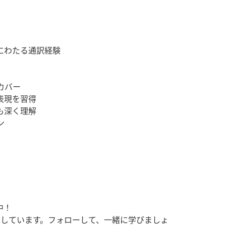
にわたる通訳経験
カバー
表現を習得
も深く理解
ン
中！
けしています。フォローして、一緒に学びましょ