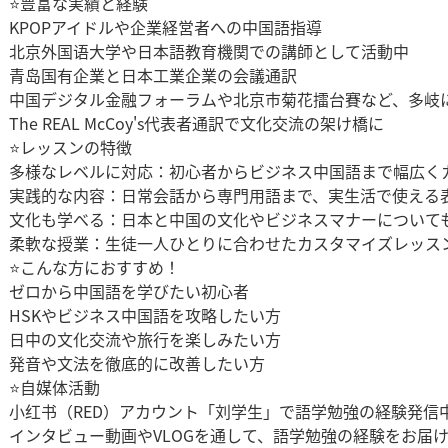
⭐豊富な実績と経験
KPOPアイドルや企業経営者への中国語指導
北京外国语大学や日本語教育機関での講師として活動中
青岛国有企業と日本工業企業の会議通訳
中国デジタル金融フォーラムや北京市菊花擂台賽など、多岐
The REAL McCoy's代表者通訳で文化交流の架け橋に
⭐レッスンの特徴
多様なレベルに対応：初心者からビジネス中国語まで幅広く
実践的な内容：日常会話から専門用語まで、実生活で使える
文化も学べる：日本と中国の文化やビジネスマナーについて
柔軟な授業：生徒一人ひとりに合わせたカスタマイズレッス
⭐こんな方におすすめ！
ゼロから中国語を学びたい初心者
HSKやビジネス中国語を攻略したい方
日中の文化交流や旅行を楽しみたい方
発音や文法を徹底的に改善したい方
⭐自媒体活動
小红书（RED）アカウント「刘学生」で語学勉強の経験発信
インタビュー動画やVLOGを通して、語学勉強の経験をお届