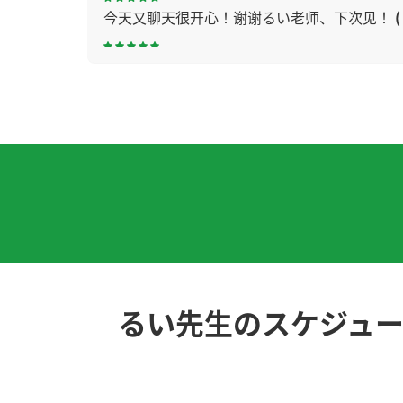
今天又聊天很开心！谢谢るい老师、下次见！
(
谢谢今天的课程，我很高兴认识您。您的发音
吧。
换圈子，我到了40岁才理解了这个大道理
( 男性
你的25分钟的课对我来说是1分钟的感觉！(^-
谢谢您给我上课。今天也我们有聊天沟通啦，就
谢谢老了！ 我在香川县等老师 哈哈 下次见吧
(
るい先生のスケジュ
谢谢您的课。下次再见！
( 男性 )
下次再见〜
( 男性 )