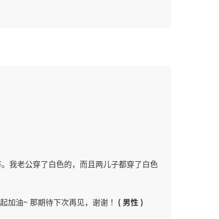
等。我老公穿了白色的，而且两儿子都穿了白色
起加油~ 那期待下次再见，谢谢！
( 男性 )