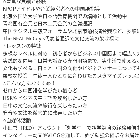
⭐豊富な実績と経験
KPOPアイドルや企業経営者への中国語指導
北京外国语大学や日本語教育機関での講師として活動中
青岛国有企業と日本工業企業の会議通訳
中国デジタル金融フォーラムや北京市菊花擂台賽など、多岐
The REAL McCoy's代表者通訳で文化交流の架け橋に
⭐レッスンの特徴
多様なレベルに対応：初心者からビジネス中国語まで幅広く
実践的な内容：日常会話から専門用語まで、実生活で使える
文化も学べる：日本と中国の文化やビジネスマナーについて
柔軟な授業：生徒一人ひとりに合わせたカスタマイズレッス
⭐こんな方におすすめ！
ゼロから中国語を学びたい初心者
HSKやビジネス中国語を攻略したい方
日中の文化交流や旅行を楽しみたい方
発音や文法を徹底的に改善したい方
⭐自媒体活動
小红书（RED）アカウント「刘学生」で語学勉強の経験発信
インタビュー動画やVLOGを通して、語学勉強の経験をお届