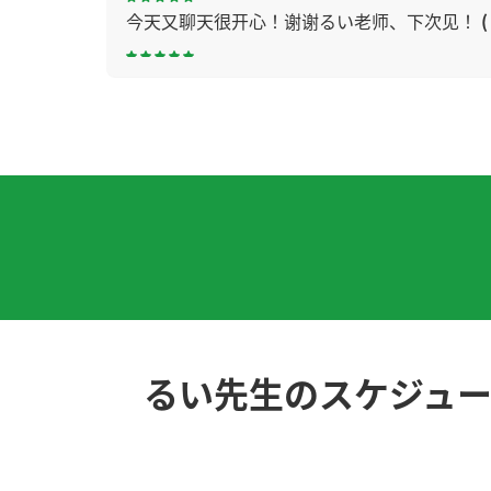
今天又聊天很开心！谢谢るい老师、下次见！
(
谢谢今天的课程，我很高兴认识您。您的发音
吧。
换圈子，我到了40岁才理解了这个大道理
( 男性
你的25分钟的课对我来说是1分钟的感觉！(^-
谢谢您给我上课。今天也我们有聊天沟通啦，就
谢谢老了！ 我在香川县等老师 哈哈 下次见吧
(
るい先生のスケジュ
谢谢您的课。下次再见！
( 男性 )
下次再见〜
( 男性 )