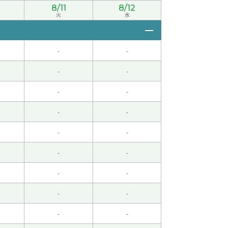
8/11
8/12
火
水
-
-
-
-
-
-
-
-
，谢谢！
( 男性 )
-
-
-
-
-
-
。日本的发展很早，但是我高中毕业后的50年的
-
-
-
-