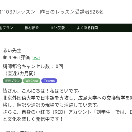
数
レッスン
昨日のレッスン受講者
名
11037
526
金プラン
教材紹介
HSK受験
よくある質問
るい先生
4.961評価
(
357
)
講師都合キャンセル数：
0回
（直近3カ月間）
毎日プラン
WeChat
Teams
皆さん、こんにちは！私はるいです。
北京外国语大学で日本語を専攻し、広島大学への交換留学を経験
格し、翻訳や通訳の現場でも活躍しています。
さらに、自身の小红书（RED）アカウント「刘学生」では、
と文化を楽しく発信中です！