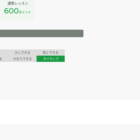
通常レッスン
600
ポイント
ル
少しできる
割とできる
る
かなりできる
ネイティブ