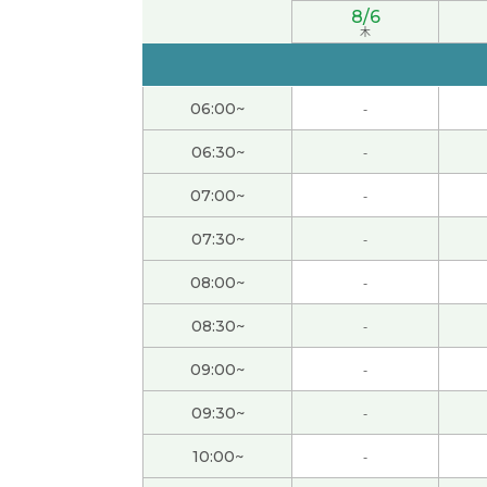
8/6
誕生日プレゼント、なんかちょーだい🎁
木
谢谢您的课。您打算来日本留学。良い経験が
06:00~
-
不好意思 下次见
( 男性 )
06:30~
-
07:00~
-
一緒に世界平和のために頑張ろう！
07:30~
-
谢谢您给我上课。我相信把您有积极的态度大企
08:00~
-
今天的上课谢谢你！今天认识你很高兴了，详
08:30~
-
09:00~
-
谢谢您的课。我很高兴认识老师。我出生在19
现在之中没有很大的变化。不振的行情很长。
09:30~
-
10:00~
-
親切でいい人だなーって思いました🙇