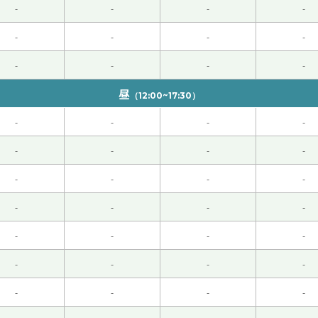
-
-
-
-
课我很高兴！还有这次也跟您聊天非常开心！我相信您一定找到工
-
-
-
-
-
-
-
-
昼
（12:00~17:30）
哈哈 下次见！
( 男性 )
-
-
-
-
-
-
-
-
-
-
-
-
-
-
-
-
-
-
-
-
。他们为你好才这样说，所以孩子们值得参考。不过关键是值得参
-
-
-
-
-
-
-
-
缓的地步了。有很多应届毕业生尝到了苦辣酸甜。我也很心痛。