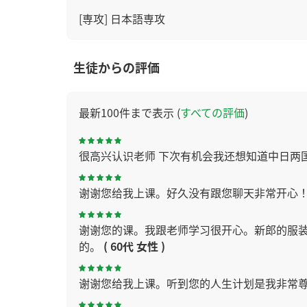
[専攻] 日本語専攻
生徒からの評価
最新100件まで表示 (
すべての評価
)
很高兴认识老师 下次有机会我还想知道中日两
谢谢您给我上课。好久没有跟您聊天非常开心
谢谢您的课。我跟老师学习很开心。新郎的服
的。
( 60代 女性 )
谢谢您给我上课。听到您的人生计划是我非常尊