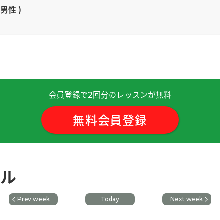
 男性 )
非常清晰易懂，听容易理解。发音有习惯性错误，聊天时如果发
 )
会員登録で
回分のレッスンが無料
2
^)时间过得真快啊〜下次再见！！
( 男性 )
無料会員登録
是上课吧~ 哈哈。下次也期待再见~谢谢！
( 男性 )
 男性 )
ール
Prev week
Today
Next week