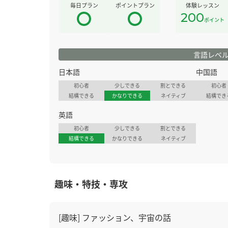
毎日プラン
ポイントプラン
体験レッスン
200
ポイント
言語レベ
日本語
中国語
初心者
少しできる
割とできる
初心者
結構できる
かなりできる
ネイティブ
結構でき
英語
初心者
少しできる
割とできる
結構できる
かなりできる
ネイティブ
趣味・特技・専攻
[趣味] ファッション、宇宙の話