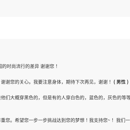
国的时尚流行的差异 谢谢您！
！谢谢您的关心。我要注意身体，期待下次再见，谢谢！
( 男性 )
装他们大概穿黑色的，但是有的人穿白色的，蓝色的，灰色的等
重您。希望您一步一步挑战达到您的梦想！我支持您~！ 我们一