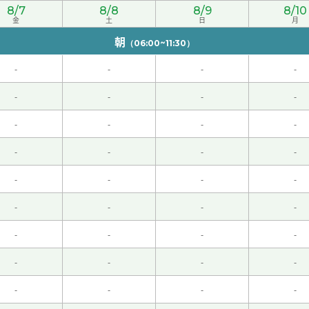
8/7
8/8
8/9
8/10
金
土
日
月
朝
（06:00~11:30）
できるといいですね。下次也请多关照。
( 50代 男性 )
-
-
-
-
-
-
-
-
-
-
-
-
-
-
-
-
业公司需要您的能力。我也继续努力加油～！ 那期待下次再见
-
-
-
-
细的说明非常好了！下次的上课也请多多关照！
( 50代 男性 )
-
-
-
-
-
-
-
-
50年代。我高中毕时，百分之三十左右的学生上大学或者短大学
很遗憾。
( 60代 女性 )
-
-
-
-
-
-
-
-