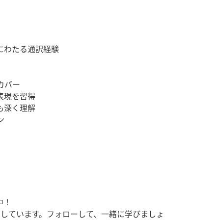
にわたる通訳経験
カバー
表現を習得
も深く理解
ン
中！
けしています。フォローして、一緒に学びましょ