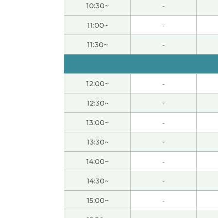
10:30~
-
谢谢您给我上课。真的好久不见！您再开始上
11:00~
-
谢谢你关心，
11:30~
-
谢谢老师！很开心 请你快来乌冬县吃乌冬面吧 
12:00~
-
好久不见，谢谢你
12:30~
-
你也加油吧！！
13:00~
-
13:30~
-
津巴布韋元的话，通关了呀
( 30代 男性 )
14:00~
-
不管怎么说自己的父母说的70，80%是对的
14:30~
-
见，有自己的思考
( 男性 )
15:00~
-
谢谢老师上课。是的，这问题已经到了刻不容