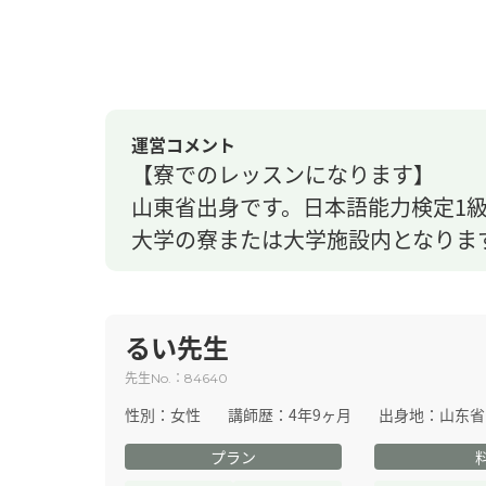
運営コメント
【寮でのレッスンになります】
山東省出身です。日本語能力検定1
大学の寮または大学施設内となりま
るい先生
先生
：
No.
84640
性別：
女性
講師歴：
4年9ヶ月
出身地：
山东省
プラン