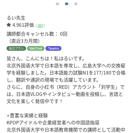
るい先生
4.961評価
(
357
)
講師都合キャンセル数：
0回
（直近3カ月間）
毎日プラン
WeChat
Teams
皆さん、こんにちは！私はるいです。
北京外国语大学で日本語を専攻し、広島大学への交換留
学を経験しました。日本語能力試験N1を177/180で合格
し、翻訳や通訳の現場でも活躍しています。
さらに、自身の小红书（RED）アカウント「刘学生」で
は、日本語VLOGやインタビュー動画を投稿し、言語と
文化を楽しく発信中です！
⭐豊富な実績と経験
KPOPアイドルや企業経営者への中国語指導
北京外国语大学や日本語教育機関での講師として活動中