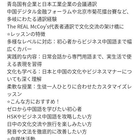
青岛国有企業と日本工業企業の会議通訳
中国デジタル金融フォーラムや北京市菊花擂台賽など、
多岐にわたる通訳経験
The REAL McCoy's代表者通訳で文化交流の架け橋に
⭐レッスンの特徴
多様なレベルに対応：初心者からビジネス中国語まで幅
広くカバー
実践的な内容：日常会話から専門用語まで、実生活で使
える表現を習得
文化も学べる：日本と中国の文化やビジネスマナーにつ
いても深く理解
柔軟な授業：生徒一人ひとりに合わせたカスタマイズレ
ッスン
⭐こんな方におすすめ！
ゼロから中国語を学びたい初心者
HSKやビジネス中国語を攻略したい方
日中の文化交流や旅行を楽しみたい方
発音や文法を徹底的に改善したい方
⭐自媒体活動