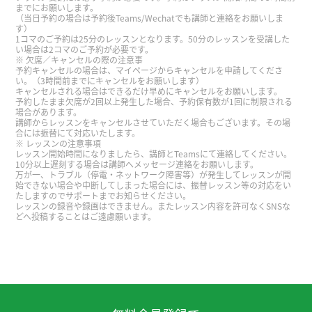
までにお願いします。
（当日予約の場合は予約後Teams/Wechatでも講師と連絡をお願いしま
す）
这次的行程有点紧，看烟花的时候终于松了一口气
1コマのご予約は25分のレッスンとなります。50分のレッスンを受講した
い場合は2コマのご予約が必要です。
呢。回家的路上堵车有点辛苦。但是孩子们都满意
欠席／キャンセルの際の注意事
参观烟花大会，所以挺值得。
( 40代 男性 )
予約キャンセルの場合は、マイページからキャンセルを申請してくださ
い。（3時間前までにキャンセルをお願いします）
キャンセルされる場合はできるだけ早めにキャンセルをお願いします。
予約したまま欠席が2回以上発生した場合、予約保有数が1回に制限される
谢谢老师！你总是很亲切地教我学习😄请您帮助我
場合があります。
练习说汉语。下次见～。
講師からレッスンをキャンセルさせていただく場合もございます。その場
合には振替にて対応いたします。
レッスンの注意事項
レッスン開始時間になりましたら、講師とTeamsにて連絡してください。
太谢谢你了！るい老师的课很有趣，很容易明白，
10分以上遅刻する場合は講師へメッセージ連絡をお願いします。
万が一、トラブル（停電・ネットワーク障害等）が発生してレッスンが開
然后我学到了很多。期待下次见！
( 20代 女性 )
始できない場合や中断してしまった場合には、振替レッスン等の対応をい
たしますのでサポートまでお知らせください。
レッスンの録音や録画はできません。またレッスン内容を許可なくSNSな
你很親切, 跟你聊天很輕鬆, 我也開心認識你. 我們下
どへ投稿することはご遠慮願います。
次聊天喔
今天也谢谢您的上课。这次也是很有意义的上课。
谢谢您帮我写我不懂的单词，帮我写我不会讲的拼
音。我的发音没有正确，所以您帮我修正我的发音