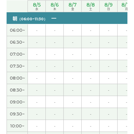
你的25分钟的课对我来说是1分钟的感觉！(^-^)时间
8/5
8/6
8/7
8/8
8/9
8/10
水
木
金
土
日
月
过得真快啊〜下次再见！！
( 男性 )
朝
（06:00~11:30）
谢谢您给我上课。今天也我们有聊天沟通啦，就是
06:00~
-
-
-
-
-
-
上课吧~ 哈哈。下次也期待再见~谢谢！
( 男性 )
06:30~
-
-
-
-
-
-
谢谢老了！ 我在香川县等老师 哈哈 下次见吧
( 男性
07:00~
-
-
-
-
-
-
)
07:30~
-
-
-
-
-
-
谢谢您的课。下次再见！
( 男性 )
08:00~
-
-
-
-
-
-
08:30~
-
-
-
-
-
-
下次再见〜
( 男性 )
09:00~
-
-
-
-
-
-
誕生日プレゼント、なんかちょーだい🎁
09:30~
-
-
-
-
-
-
谢谢您的课。您打算来日本留学。良い経験ができ
10:00~
-
-
-
-
-
-
るといいですね。下次也请多关照。
( 50代 男性 )