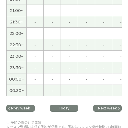
津巴布韋元的话，通关了呀
( 30代 男性 )
21:00~
-
-
-
-
-
-
不管怎么说自己的父母说的70，80%是对的。他们
21:30~
-
-
-
-
-
-
为你好才这样说，所以孩子们值得参考。不过关键
是值得参考，并不是盲目地听取听他们的。孩子们
22:00~
-
-
-
-
-
-
也有主见，有自己的思考
( 男性 )
22:30~
-
-
-
-
-
-
谢谢老师上课。是的，这问题已经到了刻不容缓的
23:00~
-
-
-
-
-
-
地步了。有很多应届毕业生尝到了苦辣酸甜。我也
很心痛。我但愿他们早日找到用武之地。下次见。
(
23:30~
-
-
-
-
-
-
50代 男性 )
00:00~
-
-
-
-
-
-
谢谢、老师。下次也请多关照。
00:30~
-
-
-
-
-
-
谢谢你，我学到了很多
Prev week
Today
Next week
通过准备婚礼的期间，能理解伙伴的价值观。但有
予約の際の注意事項
的时候发生争吵，哈哈哈。
( 男性 )
レッスン受講には必ず予約が必要です。予約はレッスン開始時間の3時間前