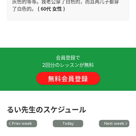
灰色的等等。我老公穿了白色的，而且两儿子都穿
了白色的。
( 60代 女性 )
谢谢您给我上课。听到您的人生计划是我非常尊重
您。希望您一步一步挑战达到您的梦想！我支持您
~！ 我们一起加油~ 那期待下次再见，谢谢！
( 男性
)
会員登録で
今天又聊天很开心！谢谢るい老师、下次见！
( 男性
回分のレッスンが無料
2
)
無料会員登録
谢谢今天的课程，我很高兴认识您。您的发音非常
清晰易懂，听容易理解。发音有习惯性错误，聊天
时如果发错了，请告诉我。今天聊得很开心！期待
るい先生のスケジュール
下次见吧。
Prev week
Today
Next week
换圈子，我到了40岁才理解了这个大道理
( 男性 )