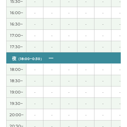
长。很遗憾。
( 60代 女性 )
15:30~
-
-
-
-
-
-
16:00~
-
-
-
-
-
-
親切でいい人だなーって思いました🙇
16:30~
-
-
-
-
-
-
谢谢您给我上课。真的好久不见！您再开始上课我
17:00~
-
-
-
-
-
-
很高兴！还有这次也跟您聊天非常开心！我相信您
一定找到工作吧。 那期待下次再见，谢谢！
( 男性 )
17:30~
-
-
-
-
-
-
夜
（18:00~0:30）
谢谢你关心，
18:00~
-
-
-
-
-
-
谢谢老师！很开心 请你快来乌冬县吃乌冬面吧 哈哈
18:30~
-
-
-
-
-
-
下次见！
( 男性 )
19:00~
-
-
-
-
-
-
好久不见，谢谢你
19:30~
-
-
-
-
-
-
你也加油吧！！
20:00~
-
-
-
-
-
-
20:30~
-
-
-
-
-
-