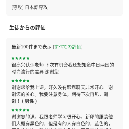
[専攻] 日本語専攻
生徒からの評価
最新100件まで表示 (
すべての評価
)
很高兴认识老师 下次有机会我还想知道中日两国的
时尚流行的差异 谢谢您！
谢谢您给我上课。好久没有跟您聊天非常开心！谢
谢您的关心。我要注意身体，期待下次再见，谢
谢！
( 男性 )
谢谢您的课。我跟老师学习很开心。新郎的服装他
们大概穿黑色的，但是有的人穿白色的，蓝色的，