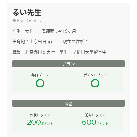
るい先生
先生
：
No.
84640
性別：
女性
講師歴：
4年9ヶ月
出身地：
山东省日照市
現在の住所：
職業：
北京外国語大学 学生 早稲田大学留学中
プラン
毎日プラン
ポイントプラン
料金
体験レッスン
通常レッスン
200
600
ポイント
ポイント