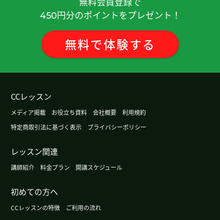
無料会員登録で
是真的感谢您。您已经知道学生的需求。您没有不
円分のポイントをプレゼント！
450
礼貌，反正是很有礼貌的。希望继续跟您在一起学
习中文。希望找到您开放的上课课程。那期待下次
见，谢谢！
( 男性 )
無料
で
体験
する
いつもレッスンありがとうございます。引き続きゆ
っくり覚えていきます。
( 40代 男性 )
CCレッスン
谢谢您的几天前的课！！很开心了！！我欢迎您再
メディア掲載
お役立ち資料
会社概要
利用規約
来日本时候。期待下次的课。谢谢您！！
特定商取引法に基づく表示
プライバシーポリシー
谢谢你，下次见.
( 40代 男性 )
レッスン関連
講師紹介
料金プラン
開講スケジュール
初めてのレッスンありがとうございました。これ
からもよろしくお願いします。
( 40代 男性 )
初めての方へ
我不太会发四声。
( 50代 男性 )
CCレッスンの特徴
ご利用の流れ