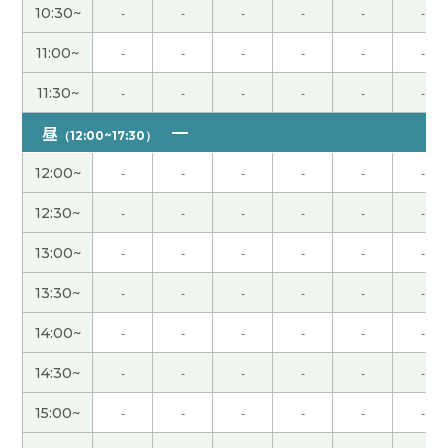
10:30~
-
-
-
-
-
-
不好意思 下次见
( 男性 )
11:00~
-
-
-
-
-
-
11:30~
-
-
-
-
-
-
一緒に世界平和のために頑張ろう！
昼
（12:00~17:30）
谢谢您给我上课。我相信把您有积极的态度大企业
12:00~
-
-
-
-
-
-
公司需要您的能力。我也继续努力加油～！ 那期待
下次再见，谢谢！
( 男性 )
12:30~
-
-
-
-
-
-
今天的上课谢谢你！今天认识你很高兴了，详细的
13:00~
-
-
-
-
-
-
说明非常好了！下次的上课也请多多关照！
( 50代
13:30~
-
-
-
-
-
-
男性 )
14:00~
-
-
-
-
-
-
谢谢您的课。我很高兴认识老师。我出生在1950年
14:30~
-
-
-
-
-
-
代。我高中毕时，百分之三十左右的学生上大学或
者短大学。日本的发展很早，但是我高中毕业后的
15:00~
-
-
-
-
-
-
50年的现在之中没有很大的变化。不振的行情很