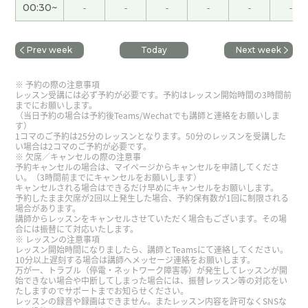
00:30~
-
-
-
-
-
-
谢谢您的课。我不年轻所以需要多花点儿时间才能
好。下次见！
( 女性 )
Prev week
Today
Next week
谢谢您的课。下次见！
( 女性 )
予約の際の注意事項
レッスン受講には必ず予約が必要です。予約はレッスン開始時間の3時間前
までにお願いします。
（当日予約の場合は予約後Teams/Wechatでも講師と連絡をお願いしま
谢谢您！
( 女性 )
す）
1コマのご予約は25分のレッスンとなります。50分のレッスンを受講した
い場合は2コマのご予約が必要です。
谢谢老师，讲得很容易理解。下次再见！
欠席／キャンセルの際の注意事
予約キャンセルの場合は、マイページからキャンセルを申請してくださ
い。（3時間前までにキャンセルをお願いします）
キャンセルされる場合はできるだけ早めにキャンセルをお願いします。
今天也谢谢您！我会好好复习的。下次见
( 女性 )
予約したまま欠席が2回以上発生した場合、予約保有数が1回に制限される
場合があります。
講師からレッスンをキャンセルさせていただく場合もございます。その場
合には振替にて対応いたします。
复习简单的单词和语法也很重要。谢谢您！
( 女性 )
レッスンの注意事項
レッスン開始時間になりましたら、講師とTeamsにて連絡してください。
10分以上遅刻する場合は講師へメッセージ連絡をお願いします。
今天也非常感谢您！今天也学得很开心。
( 女性 )
万が一、トラブル（停電・ネットワーク障害等）が発生してレッスンが開
始できない場合や中断してしまった場合には、振替レッスン等の対応をい
たしますのでサポートまでお知らせください。
レッスンの録音や録画はできません。またレッスン内容を許可なくSNSな
现在拍视频太方便了，以后去旅游或者开车的时