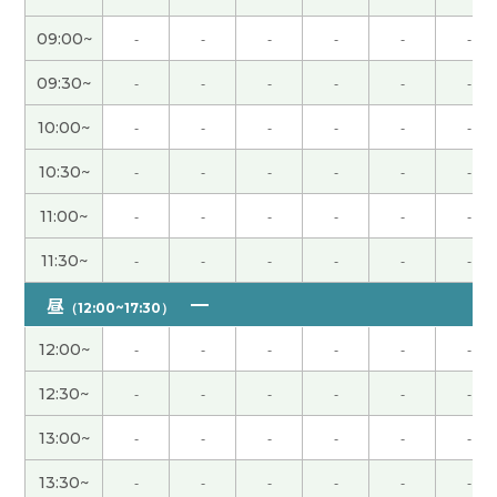
感谢您一直以来如此热心地教导我。 我会继续努力
09:00~
-
-
-
-
-
-
的❣
( 20代 女性 )
09:30~
-
-
-
-
-
-
谢谢老师，我学到了很多。下次见！
( 女性 )
10:00~
-
-
-
-
-
-
您过奖了〜。下次见〜。
( 40代 男性 )
10:30~
-
-
-
-
-
-
11:00~
-
-
-
-
-
-
鱿鱼刺身非常美味。下次再见。
( 男性 )
11:30~
-
-
-
-
-
-
我也很高兴认识你。下节课再见！
( 50代 男性 )
昼
（12:00~17:30）
一如既往地感謝你！
12:00~
-
-
-
-
-
-
12:30~
-
-
-
-
-
-
谢谢老师，讲得很容易理解。下次再见！
13:00~
-
-
-
-
-
-
谢谢老师，讲得很容易理解。下次再见！
13:30~
-
-
-
-
-
-