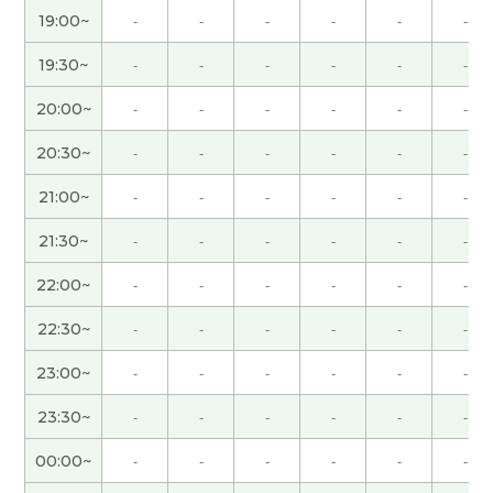
19:00~
-
-
-
-
-
-
一聊到做菜，时间就过得特别快。今天一边复习，
19:30~
-
-
-
-
-
-
一边聊天，度过了一段愉快的时光。老师，谢谢
您！
( 女性 )
20:00~
-
-
-
-
-
-
20:30~
-
-
-
-
-
-
我觉得复习真的很重要，因为有些地方已经忘记了
一点，通过复习又重新想起来了。谢谢您！
( 女性 )
21:00~
-
-
-
-
-
-
21:30~
-
-
-
-
-
-
谢谢老师的指导，下次见！
( 男性 )
22:00~
-
-
-
-
-
-
十六岁得了驾驶证以后一直开车。我觉得发生小的
22:30~
-
-
-
-
-
-
交通事故没有办法。不要喝酒开车不要不遵守红绿
灯不要速度过多。引起大的交通事故。下次见吧。
(
23:00~
-
-
-
-
-
-
男性 )
23:30~
-
-
-
-
-
-
下次上课我也想谈谈关于用iPhone录音的事。
( 男
00:00~
-
-
-
-
-
-
性 )