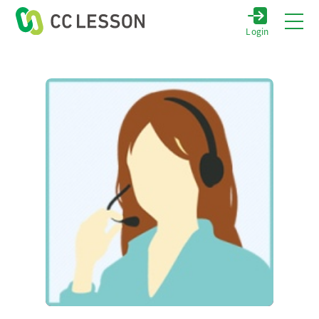
Login