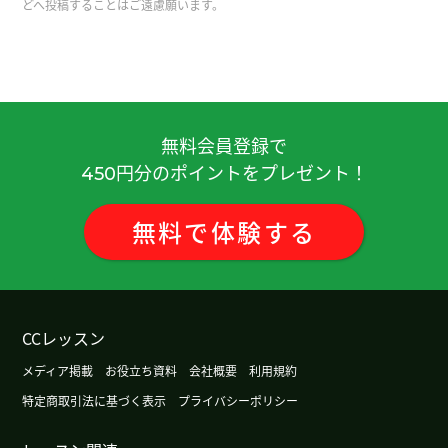
どへ投稿することはご遠慮願います。
候，我打算拍点视频然后自己剪辑。
( 男性 )
我想用新的方法学习基础知识。谢谢老师。
( 女性 )
我会再想想学习方法。谢谢老师。
( 女性 )
無料会員登録で
円分のポイントをプレゼント！
450
今天跟你聊天真开心，这大大提升了我的动力。
無料
で
体験
する
你好 我特别期待下一场足球比赛
( 男性 )
说日语的话不锻炼脑子灵活。得老人痴呆症的可能
性很大。老人努力说中文。下次见吧。
( 男性 )
CCレッスン
谢谢您。下次再见！
( 女性 )
メディア掲載
お役立ち資料
会社概要
利用規約
特定商取引法に基づく表示
プライバシーポリシー
谢谢您的课。我也开心。不换手纸是很多国家的妈
妈都有的烦恼！
( 女性 )