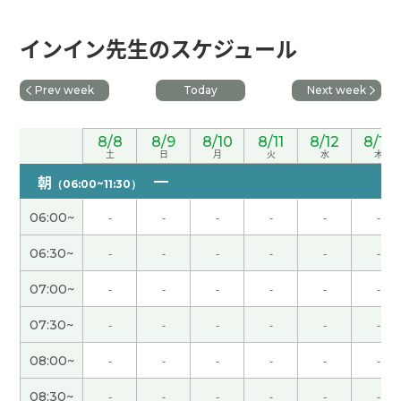
とてもやさしい先生です。私は初心者で中国語がま
インイン先生のスケジュール
だ全然できないのでとても緊張していましたが日本
語が出来る方でとても安心しました。レッスンでは
今後どのように学習をすすめていけばよいかの相
Prev week
Today
Next week
談にも乗っていただきました。また、いくつか日本
人には発音の難しい子音の練習もさせてもらいまし
8/8
8/9
8/10
8/11
8/12
8/13
た。ぜひまたお願いしたいです！
土
日
月
火
水
木
朝
（06:00~11:30）
工作上谈判很少见。需要技巧。下次见吧。
( 男性 )
06:00~
-
-
-
-
-
-
你好，老师！谢谢老师鼓励我的话。我很高兴！我
06:30~
-
-
-
-
-
-
以后也会努力学习汉语！
07:00~
-
-
-
-
-
-
老师细致地指导了我的发音。
( 50代 男性 )
07:30~
-
-
-
-
-
-
08:00~
-
-
-
-
-
-
今天也谢谢您!
( 女性 )
08:30~
-
-
-
-
-
-