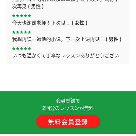
次再见
( 男性 )
今天也谢谢老师！下次见！
( 女性 )
我想再读一遍他的小说。下一次上课再见！
( 男性 )
いつも温かくて丁寧なレッスンありがとうござい
ます❣
( 20代 女性 )
谢谢老师！
如果我看了感兴趣的电影，再跟您分享。
( 男性 )
会員登録で
回分のレッスンが無料
2
今天也谢谢老师。下次见！
( 女性 )
無料会員登録
今天聊得很开心，谢谢老师，辛苦您了。
( 女性 )