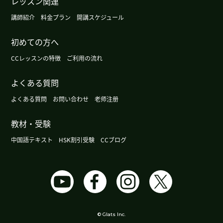
レッスン関連
講師紹介
料金プラン
開講スケジュール
好久没见到老师了，过了愉快的时光。谢谢您。下
次见
( 女性 )
初めての方へ
CCレッスンの特徴
ご利用の流れ
谢谢您。为什么现在的很多孩子们习惯吃大米了
吗？为了健康吗？为了味道吗？这个变化很好的情
よくある質問
况吗？习惯的变化感兴趣。
( 女性 )
よくある質問
お問い合わせ
老师注册
谢谢您的课。银银老师的课很有趣。我也很开心。
教材・受験
下次见！
( 女性 )
中国語テキスト
HSK割引受験
CCブログ
谢谢您的课。下次见！
( 女性 )
新しく出てきた単語を使って文を作るのはとても勉
強になります。発音も根気よく教えてくれるので助
かります。初心者の方にもおすすめです。
( 50代
女性 )
© Glats Inc.