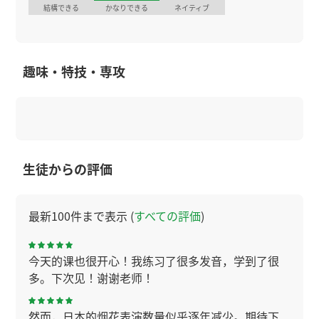
結構できる
かなりできる
ネイティブ
趣味・特技・専攻
生徒からの評価
最新100件まで表示 (
すべての評価
)
今天的课也很开心！我练习了很多发音，学到了很
多。下次见！谢谢老师！
然而，日本的烟花表演数量似乎逐年减少。期待下