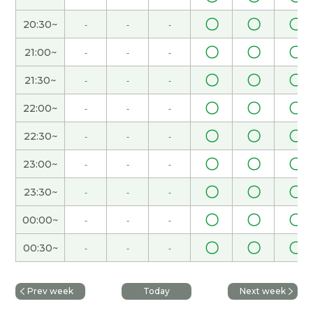
単語の使い方や間違った声調を直していただきま
〇
〇
〇
20:30~
-
-
-
した。ただ中国語のきつい語調が気になりまし
た。
〇
〇
〇
21:00~
-
-
-
〇
〇
〇
21:30~
-
-
-
谢谢您。我要加油！
〇
〇
〇
22:00~
-
-
-
谢谢您。我要加油！
〇
〇
〇
22:30~
-
-
-
谢谢您。我要加油！
〇
〇
〇
23:00~
-
-
-
〇
〇
〇
23:30~
-
-
-
谢谢！我的语法还差得远，但是我想每天写汉语的
短句子。
( 30代 男性 )
〇
〇
〇
00:00~
-
-
-
〇
〇
〇
00:30~
-
-
-
谢谢您。我要加油！
谢谢您。我要加油！
Prev week
Today
Next week