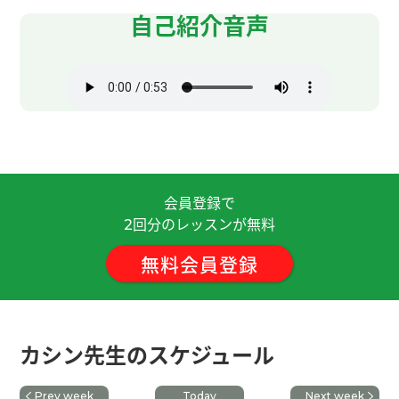
ありがとうございました。頑張ります！下次见！
(
自己紹介音声
男性 )
谢谢老师！这节课也很开心 下次见！
( 男性 )
谢谢老师！ 我不会包饺子 如果我去台湾、你会给我
做很多吗 哈哈 😄 下次见吧
( 男性 )
和你聊天很开心喔 谢谢
( 30代 女性 )
会員登録で
回分のレッスンが無料
2
谢谢老师！ 我会继续学习中文 请多多指教 下次见
吧！
( 男性 )
無料会員登録
我很喜欢老师的课。谢谢!
カシン先生のスケジュール
谢谢老师！ 当然我想去台湾工作看看呀！ 下次见
吧！
( 男性 )
Prev week
Today
Next week