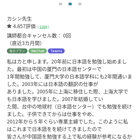
カシン先生
4.857評価
(
1309
)
講師都合キャンセル数：
0回
（直近3カ月間）
毎日プラン
WeChat
Teams
私はカと申します。20年前に日本語を勉強し始めまし
た。最初は中国の厦門の日本語センターで
1年間勉強して、厦門大学の日本語学科にも2年間通いま
した。2003年には日本語の翻訳の仕事が
ありました。2005年に上海に移住した際、上海大学で
も日本語を学びました。2007年結婚してい
た間、台中の地球村（日本語センター）でも勉強を続け
ました。子供できてからは仕事をやめ、
2012年から５年ぐらい専業主婦でした。このように私
はこれまで日本語をを続けてきましたので
皆さんが中国語を勉強する上で私の経験が参考になるか