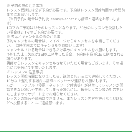
谢谢您。我要加油！
予約の際の注意事項
レッスン受講には必ず予約が必要です。予約はレッスン開始時間の3時間前
までにお願いします。
（当日予約の場合は予約後Teams/Wechatでも講師と連絡をお願いしま
谢谢！
( 30代 男性 )
す）
1コマのご予約は25分のレッスンとなります。50分のレッスンを受講した
い場合は2コマのご予約が必要です。
谢谢您。我要加油！
欠席／キャンセルの際の注意事
予約キャンセルの場合は、マイページからキャンセルを申請してくださ
い。（3時間前までにキャンセルをお願いします）
キャンセルされる場合はできるだけ早めにキャンセルをお願いします。
谢谢您。明天见!
予約したまま欠席が2回以上発生した場合、予約保有数が1回に制限される
場合があります。
講師からレッスンをキャンセルさせていただく場合もございます。その場
合には振替にて対応いたします。
谢谢您。明天见!
レッスンの注意事項
レッスン開始時間になりましたら、講師とTeamsにて連絡してください。
10分以上遅刻する場合は講師へメッセージ連絡をお願いします。
谢谢！
( 30代 男性 )
万が一、トラブル（停電・ネットワーク障害等）が発生してレッスンが開
始できない場合や中断してしまった場合には、振替レッスン等の対応をい
たしますのでサポートまでお知らせください。
レッスンの録音や録画はできません。またレッスン内容を許可なくSNSな
谢谢您, 好好休息！
どへ投稿することはご遠慮願います。
谢谢您。我要加油！