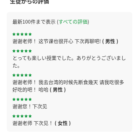
生徒からの評価
最新100件まで表示 (
すべての評価
)
谢谢老师！ 这节课也很开心 下次再聊吧!
( 男性 )
とっても楽しい授業でした。ありがとうございまし
た。
谢谢老师！ 我去台湾的时候先断食幾天 请我吃很多
好吃的吧！ 哈哈
( 男性 )
谢谢您！下次见
谢谢老师 下次见！
( 女性 )