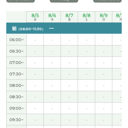
谢谢老师！需要积累单词和语、但我的大脑内的GB
太少了 哈哈 下次见吧！
( 男性 )
8/5
8/6
8/7
8/8
8/9
8/10
水
木
金
土
日
月
朝
とても優しい。おすすめの先生です
（06:00~11:30）
( 40代 女性 )
06:00~
-
-
-
-
-
-
谢谢老师！ 好久不见了 如果在台湾有好工作的话请
06:30~
-
-
-
-
-
-
告诉我！ 哈哈
( 男性 )
07:00~
-
-
-
-
-
-
谢谢老师！新年快乐 下次见吧！
( 男性 )
07:30~
-
-
-
-
-
-
谢谢老师！ 这节课也很开心 下次见吧！
( 男性 )
08:00~
-
-
-
-
-
-
08:30~
-
-
-
-
-
-
同上。谢谢。
( 40代 女性 )
09:00~
-
-
-
-
-
-
能够久违见到您，我真的感到非常开心。因为我有
09:30~
-
-
-
-
-
-
一段时间没有学习中文，这次和您聊天后，我想重