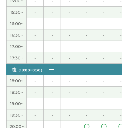
15:00~
-
-
-
-
-
-
老師也辛苦了 下次見🍀
( 女性 )
15:30~
-
-
-
-
-
-
16:00~
-
-
-
-
-
-
谢谢了！是很开心的课程。
16:30~
-
-
-
-
-
-
ご指導 ありがとうございました。 また教えてくだ
17:00~
-
-
-
-
-
-
さい よろしくお願いします
( 50代 男性 )
17:30~
-
-
-
-
-
-
老师时间过的好快呢，我们一起为目标努力吧！
( 女
夜
（18:00~0:30）
性 )
18:00~
-
-
-
-
-
-
谢谢老师，今天是特别的一天。 一件事结束，心情
18:30~
-
-
-
-
-
-
比较舒畅。 我从这开始也好好学中文☺️
( 女性 )
19:00~
-
-
-
-
-
-
谢谢老师！ 好久不见了 这节课也很开心 下次见吧！
19:30~
-
-
-
-
-
-
( 男性 )
〇
〇
〇
20:00~
-
-
-