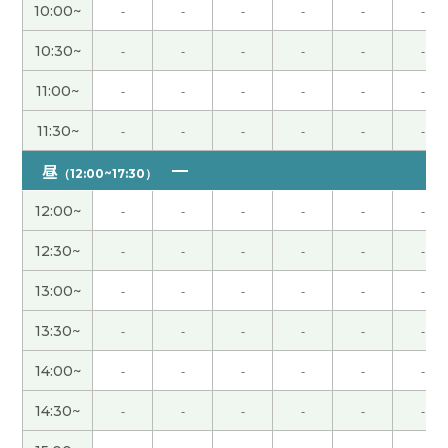
新继续努力学习。下次见。谢谢。
( 40代 女性 )
10:00~
-
-
-
-
-
-
10:30~
-
-
-
-
-
-
指導は厳しいようですが、お話相手としてはとても
楽しい方ですよ
( 40代 男性 )
11:00~
-
-
-
-
-
-
谢谢老师！ 下次再见吧
( 男性 )
11:30~
-
-
-
-
-
-
昼
（12:00~17:30）
谢谢老师！ 好久不见了 这节课也很开心 下次见吧！
( 男性 )
12:00~
-
-
-
-
-
-
12:30~
-
-
-
-
-
-
コメントに中国語の言い方がきついと書いている
方がいますが、同感です。複数回受けていますが、
13:00~
-
-
-
-
-
-
25分ですら長く感じることがあります。ご注意く
13:30~
-
-
-
-
-
-
ださい。
14:00~
-
-
-
-
-
-
谢谢老师，中国語の学習の為に考えていただきあり
14:30~
-
-
-
-
-
-
がとうございます。今後もよろしくお願いします！
( 男性 )