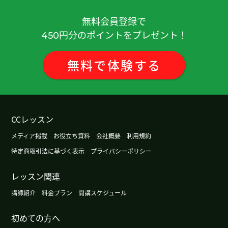
谢谢您。明天见!
無料会員登録で
谢谢您。明天见!
円分のポイントをプレゼント！
450
谢谢您。我要加油！
無料
で
体験
する
谢谢您。我要加油！
谢谢您。明天见！
CCレッスン
メディア掲載
お役立ち資料
会社概要
利用規約
谢谢您。我要加油！
特定商取引法に基づく表示
プライバシーポリシー
谢谢！
( 30代 男性 )
レッスン関連
谢谢！
( 30代 男性 )
講師紹介
料金プラン
開講スケジュール
初めての方へ
我要加油!谢谢.