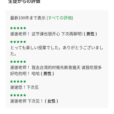
生徒からの評価
最新100件まで表示 (
すべての評価
)
谢谢老师！ 这节课也很开心 下次再聊吧!
( 男性 )
とっても楽しい授業でした。ありがとうございまし
た。
谢谢老师！ 我去台湾的时候先断食幾天 请我吃很多
好吃的吧！ 哈哈
( 男性 )
谢谢您！下次见
谢谢老师 下次见！
( 女性 )