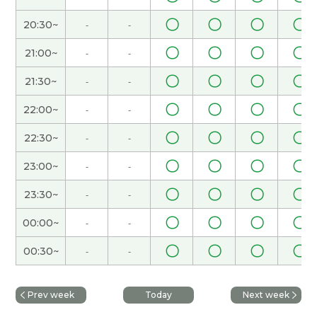
単語の使い方や間違った声調を直していただきま
〇
〇
〇
〇
20:30~
-
-
した。ただ中国語のきつい語調が気になりまし
た。
〇
〇
〇
〇
21:00~
-
-
〇
〇
〇
〇
21:30~
-
-
谢谢您。我要加油！
〇
〇
〇
〇
22:00~
-
-
谢谢您。我要加油！
〇
〇
〇
〇
22:30~
-
-
谢谢您。我要加油！
〇
〇
〇
〇
23:00~
-
-
〇
〇
〇
〇
23:30~
-
-
谢谢！我的语法还差得远，但是我想每天写汉语的
短句子。
( 30代 男性 )
〇
〇
〇
〇
00:00~
-
-
〇
〇
〇
〇
00:30~
-
-
谢谢您。我要加油！
谢谢您。我要加油！
Prev week
Today
Next week