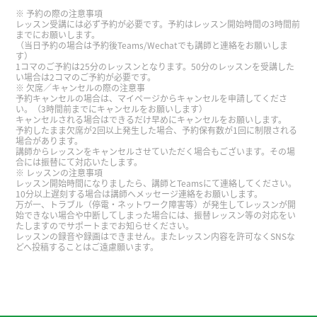
谢谢您。我要加油！
予約の際の注意事項
レッスン受講には必ず予約が必要です。予約はレッスン開始時間の3時間前
までにお願いします。
（当日予約の場合は予約後Teams/Wechatでも講師と連絡をお願いしま
谢谢！
( 30代 男性 )
す）
1コマのご予約は25分のレッスンとなります。50分のレッスンを受講した
い場合は2コマのご予約が必要です。
谢谢您。我要加油！
欠席／キャンセルの際の注意事
予約キャンセルの場合は、マイページからキャンセルを申請してくださ
い。（3時間前までにキャンセルをお願いします）
キャンセルされる場合はできるだけ早めにキャンセルをお願いします。
谢谢您。明天见!
予約したまま欠席が2回以上発生した場合、予約保有数が1回に制限される
場合があります。
講師からレッスンをキャンセルさせていただく場合もございます。その場
合には振替にて対応いたします。
谢谢您。明天见!
レッスンの注意事項
レッスン開始時間になりましたら、講師とTeamsにて連絡してください。
10分以上遅刻する場合は講師へメッセージ連絡をお願いします。
谢谢！
( 30代 男性 )
万が一、トラブル（停電・ネットワーク障害等）が発生してレッスンが開
始できない場合や中断してしまった場合には、振替レッスン等の対応をい
たしますのでサポートまでお知らせください。
レッスンの録音や録画はできません。またレッスン内容を許可なくSNSな
谢谢您, 好好休息！
どへ投稿することはご遠慮願います。
谢谢您。我要加油！