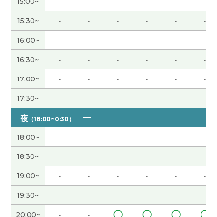
15:00~
-
-
-
-
-
-
老師也辛苦了 下次見🍀
( 女性 )
15:30~
-
-
-
-
-
-
16:00~
-
-
-
-
-
-
谢谢了！是很开心的课程。
16:30~
-
-
-
-
-
-
ご指導 ありがとうございました。 また教えてくだ
17:00~
-
-
-
-
-
-
さい よろしくお願いします
( 50代 男性 )
17:30~
-
-
-
-
-
-
老师时间过的好快呢，我们一起为目标努力吧！
( 女
夜
（18:00~0:30）
性 )
18:00~
-
-
-
-
-
-
谢谢老师，今天是特别的一天。 一件事结束，心情
18:30~
-
-
-
-
-
-
比较舒畅。 我从这开始也好好学中文☺️
( 女性 )
19:00~
-
-
-
-
-
-
谢谢老师！ 好久不见了 这节课也很开心 下次见吧！
19:30~
-
-
-
-
-
-
( 男性 )
〇
〇
〇
〇
20:00~
-
-