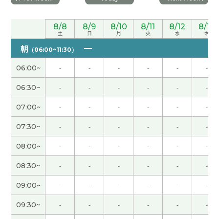
谢谢老师！需要积累单词和语、但我的大脑内的GB
太少了 哈哈 下次见吧！
( 男性 )
8/8
8/9
8/10
8/11
8/12
8/13
土
日
月
火
水
木
朝
とても優しい。おすすめの先生です
（06:00~11:30）
( 40代 女性 )
06:00~
-
-
-
-
-
-
谢谢老师！ 好久不见了 如果在台湾有好工作的话请
06:30~
-
-
-
-
-
-
告诉我！ 哈哈
( 男性 )
07:00~
-
-
-
-
-
-
谢谢老师！新年快乐 下次见吧！
( 男性 )
07:30~
-
-
-
-
-
-
谢谢老师！ 这节课也很开心 下次见吧！
( 男性 )
08:00~
-
-
-
-
-
-
08:30~
-
-
-
-
-
-
同上。谢谢。
( 40代 女性 )
09:00~
-
-
-
-
-
-
能够久违见到您，我真的感到非常开心。因为我有
09:30~
-
-
-
-
-
-
一段时间没有学习中文，这次和您聊天后，我想重