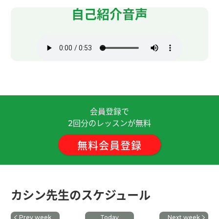
ありがとうございました。頑張ります！下次见！
(
自己紹介音声
男性 )
谢谢老师！这节课也很开心 下次见！
( 男性 )
谢谢老师！ 我不会包饺子 如果我去台湾、你会给我
做很多吗 哈哈 😄 下次见吧
( 男性 )
和你聊天很开心喔 谢谢
( 30代 女性 )
会員登録で
回分のレッスンが無料
2
谢谢老师！ 我会继续学习中文 请多多指教 下次见
吧！
( 男性 )
無料会員登録
我很喜欢老师的课。谢谢!
カシン先生のスケジュール
谢谢老师！ 当然我想去台湾工作看看呀！ 下次见
吧！
( 男性 )
Prev week
Today
Next week