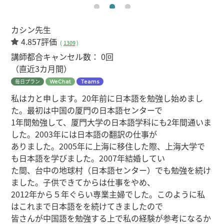
カシン先生
4.857評価
(
1309
)
講師都合キャンセル数：
0回
（直近3カ月間）
毎日プラン
WeChat
Teams
私はカと申します。20年前に日本語を勉強し始めまし
た。最初は中国の厦門の日本語センターで
1年間勉強して、厦門大学の日本語学科にも2年間通いま
した。2003年には日本語の翻訳の仕事が
ありました。2005年に上海に移住した際、上海大学で
も日本語を学びました。2007年結婚してい
た間、台中の地球村（日本語センター）でも勉強を続け
ました。子供できてからは仕事をやめ、
2012年から５年ぐらい専業主婦でした。このように私
はこれまで日本語をを続けてきましたので
皆さんが中国語を勉強する上で私の経験が参考になるか