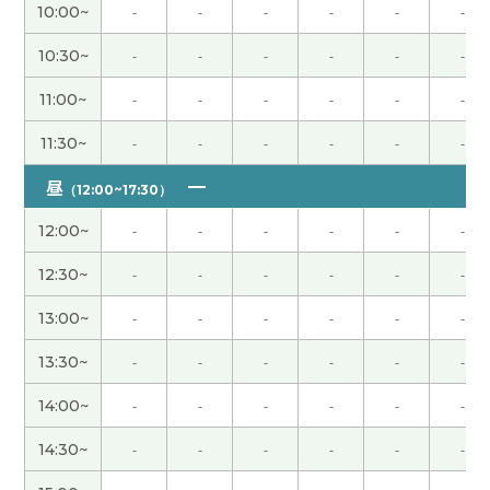
新继续努力学习。下次见。谢谢。
( 40代 女性 )
10:00~
-
-
-
-
-
-
10:30~
-
-
-
-
-
-
指導は厳しいようですが、お話相手としてはとても
楽しい方ですよ
( 40代 男性 )
11:00~
-
-
-
-
-
-
谢谢老师！ 下次再见吧
( 男性 )
11:30~
-
-
-
-
-
-
昼
（12:00~17:30）
谢谢老师！ 好久不见了 这节课也很开心 下次见吧！
( 男性 )
12:00~
-
-
-
-
-
-
12:30~
-
-
-
-
-
-
コメントに中国語の言い方がきついと書いている
方がいますが、同感です。複数回受けていますが、
13:00~
-
-
-
-
-
-
25分ですら長く感じることがあります。ご注意く
13:30~
-
-
-
-
-
-
ださい。
14:00~
-
-
-
-
-
-
谢谢老师，中国語の学習の為に考えていただきあり
14:30~
-
-
-
-
-
-
がとうございます。今後もよろしくお願いします！
( 男性 )