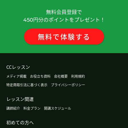
谢谢您。明天见!
無料会員登録で
谢谢您。明天见!
円分のポイントをプレゼント！
450
谢谢您。我要加油！
無料
で
体験
する
谢谢您。我要加油！
谢谢您。明天见！
CCレッスン
メディア掲載
お役立ち資料
会社概要
利用規約
谢谢您。我要加油！
特定商取引法に基づく表示
プライバシーポリシー
谢谢！
( 30代 男性 )
レッスン関連
谢谢！
( 30代 男性 )
講師紹介
料金プラン
開講スケジュール
初めての方へ
我要加油!谢谢.