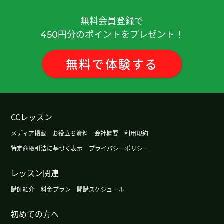
谢谢您。明天见!
無料会員登録で
谢谢您。明天见!
円分のポイントをプレゼント！
450
谢谢您。我要加油！
無料
で
体験
する
谢谢您。我要加油！
谢谢您。明天见！
CCレッスン
メディア掲載
お役立ち資料
会社概要
利用規約
谢谢您。我要加油！
特定商取引法に基づく表示
プライバシーポリシー
谢谢！
( 30代 男性 )
レッスン関連
谢谢！
( 30代 男性 )
講師紹介
料金プラン
開講スケジュール
初めての方へ
我要加油!谢谢.