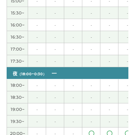
15:00~
-
-
-
-
-
-
老師也辛苦了 下次見🍀
( 女性 )
15:30~
-
-
-
-
-
-
16:00~
-
-
-
-
-
-
谢谢了！是很开心的课程。
16:30~
-
-
-
-
-
-
ご指導 ありがとうございました。 また教えてくだ
17:00~
-
-
-
-
-
-
さい よろしくお願いします
( 50代 男性 )
17:30~
-
-
-
-
-
-
老师时间过的好快呢，我们一起为目标努力吧！
( 女
夜
（18:00~0:30）
性 )
18:00~
-
-
-
-
-
-
谢谢老师，今天是特别的一天。 一件事结束，心情
18:30~
-
-
-
-
-
-
比较舒畅。 我从这开始也好好学中文☺️
( 女性 )
19:00~
-
-
-
-
-
-
谢谢老师！ 好久不见了 这节课也很开心 下次见吧！
19:30~
-
-
-
-
-
-
( 男性 )
〇
〇
〇
20:00~
-
-
-