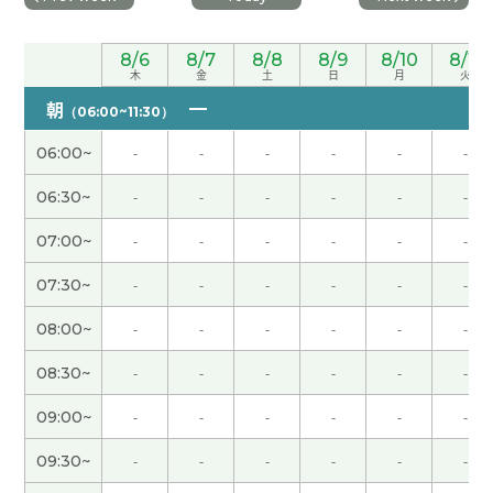
谢谢老师！需要积累单词和语、但我的大脑内的GB
太少了 哈哈 下次见吧！
( 男性 )
8/6
8/7
8/8
8/9
8/10
8/11
木
金
土
日
月
火
朝
とても優しい。おすすめの先生です
（06:00~11:30）
( 40代 女性 )
06:00~
-
-
-
-
-
-
谢谢老师！ 好久不见了 如果在台湾有好工作的话请
06:30~
-
-
-
-
-
-
告诉我！ 哈哈
( 男性 )
07:00~
-
-
-
-
-
-
谢谢老师！新年快乐 下次见吧！
( 男性 )
07:30~
-
-
-
-
-
-
谢谢老师！ 这节课也很开心 下次见吧！
( 男性 )
08:00~
-
-
-
-
-
-
08:30~
-
-
-
-
-
-
同上。谢谢。
( 40代 女性 )
09:00~
-
-
-
-
-
-
能够久违见到您，我真的感到非常开心。因为我有
09:30~
-
-
-
-
-
-
一段时间没有学习中文，这次和您聊天后，我想重