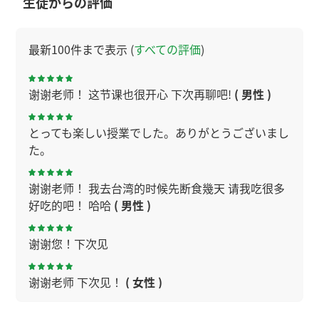
生徒からの評価
最新100件まで表示 (
すべての評価
)
谢谢老师！ 这节课也很开心 下次再聊吧!
( 男性 )
とっても楽しい授業でした。ありがとうございまし
た。
谢谢老师！ 我去台湾的时候先断食幾天 请我吃很多
好吃的吧！ 哈哈
( 男性 )
谢谢您！下次见
谢谢老师 下次见！
( 女性 )