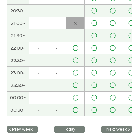
単語の使い方や間違った声調を直していただきま
〇
〇
〇
20:30~
-
-
-
した。ただ中国語のきつい語調が気になりまし
た。
〇
〇
〇
21:00~
-
-
×
〇
〇
〇
21:30~
-
-
-
谢谢您。我要加油！
〇
〇
〇
〇
22:00~
-
-
谢谢您。我要加油！
〇
〇
〇
〇
22:30~
-
-
谢谢您。我要加油！
〇
〇
〇
〇
23:00~
-
-
〇
〇
〇
〇
23:30~
-
-
谢谢！我的语法还差得远，但是我想每天写汉语的
短句子。
( 30代 男性 )
〇
〇
〇
〇
00:00~
-
-
〇
〇
〇
〇
00:30~
-
-
谢谢您。我要加油！
谢谢您。我要加油！
Prev week
Today
Next week