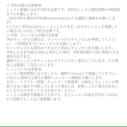
谢谢您。我要加油！
予約の際の注意事項
レッスン受講には必ず予約が必要です。予約はレッスン開始時間の3時間前
までにお願いします。
（当日予約の場合は予約後Teams/Wechatでも講師と連絡をお願いしま
谢谢！
( 30代 男性 )
す）
1コマのご予約は25分のレッスンとなります。50分のレッスンを受講した
い場合は2コマのご予約が必要です。
谢谢您。我要加油！
欠席／キャンセルの際の注意事
予約キャンセルの場合は、マイページからキャンセルを申請してくださ
い。（3時間前までにキャンセルをお願いします）
キャンセルされる場合はできるだけ早めにキャンセルをお願いします。
谢谢您。明天见!
予約したまま欠席が2回以上発生した場合、予約保有数が1回に制限される
場合があります。
講師からレッスンをキャンセルさせていただく場合もございます。その場
合には振替にて対応いたします。
谢谢您。明天见!
レッスンの注意事項
レッスン開始時間になりましたら、講師とTeamsにて連絡してください。
10分以上遅刻する場合は講師へメッセージ連絡をお願いします。
谢谢！
( 30代 男性 )
万が一、トラブル（停電・ネットワーク障害等）が発生してレッスンが開
始できない場合や中断してしまった場合には、振替レッスン等の対応をい
たしますのでサポートまでお知らせください。
レッスンの録音や録画はできません。またレッスン内容を許可なくSNSな
谢谢您, 好好休息！
どへ投稿することはご遠慮願います。
谢谢您。我要加油！