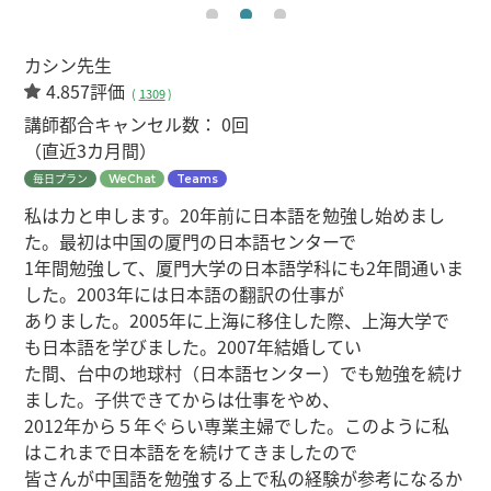
カシン先生
4.857評価
(
1309
)
講師都合キャンセル数：
0回
（直近3カ月間）
毎日プラン
WeChat
Teams
私はカと申します。20年前に日本語を勉強し始めまし
た。最初は中国の厦門の日本語センターで
1年間勉強して、厦門大学の日本語学科にも2年間通いま
した。2003年には日本語の翻訳の仕事が
ありました。2005年に上海に移住した際、上海大学で
も日本語を学びました。2007年結婚してい
た間、台中の地球村（日本語センター）でも勉強を続け
ました。子供できてからは仕事をやめ、
2012年から５年ぐらい専業主婦でした。このように私
はこれまで日本語をを続けてきましたので
皆さんが中国語を勉強する上で私の経験が参考になるか