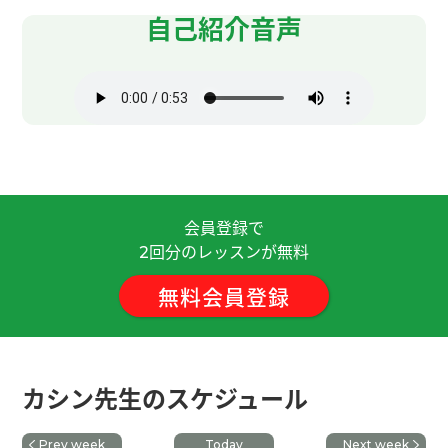
ありがとうございました。頑張ります！下次见！
(
自己紹介音声
男性 )
谢谢老师！这节课也很开心 下次见！
( 男性 )
谢谢老师！ 我不会包饺子 如果我去台湾、你会给我
做很多吗 哈哈 😄 下次见吧
( 男性 )
和你聊天很开心喔 谢谢
( 30代 女性 )
会員登録で
回分のレッスンが無料
2
谢谢老师！ 我会继续学习中文 请多多指教 下次见
吧！
( 男性 )
無料会員登録
我很喜欢老师的课。谢谢!
カシン先生のスケジュール
谢谢老师！ 当然我想去台湾工作看看呀！ 下次见
吧！
( 男性 )
Prev week
Today
Next week