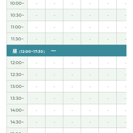
新继续努力学习。下次见。谢谢。
( 40代 女性 )
10:00~
-
-
-
-
-
-
10:30~
-
-
-
-
-
-
指導は厳しいようですが、お話相手としてはとても
楽しい方ですよ
( 40代 男性 )
11:00~
-
-
-
-
-
-
谢谢老师！ 下次再见吧
( 男性 )
11:30~
-
-
-
-
-
-
昼
（12:00~17:30）
谢谢老师！ 好久不见了 这节课也很开心 下次见吧！
( 男性 )
12:00~
-
-
-
-
-
-
12:30~
-
-
-
-
-
-
コメントに中国語の言い方がきついと書いている
方がいますが、同感です。複数回受けていますが、
13:00~
-
-
-
-
-
-
25分ですら長く感じることがあります。ご注意く
13:30~
-
-
-
-
-
-
ださい。
14:00~
-
-
-
-
-
-
谢谢老师，中国語の学習の為に考えていただきあり
14:30~
-
-
-
-
-
-
がとうございます。今後もよろしくお願いします！
( 男性 )