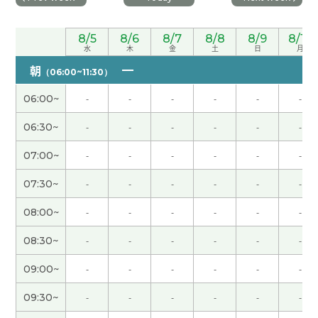
谢谢老师！需要积累单词和语、但我的大脑内的GB
太少了 哈哈 下次见吧！
( 男性 )
8/5
8/6
8/7
8/8
8/9
8/10
水
木
金
土
日
月
朝
とても優しい。おすすめの先生です
（06:00~11:30）
( 40代 女性 )
06:00~
-
-
-
-
-
-
谢谢老师！ 好久不见了 如果在台湾有好工作的话请
06:30~
-
-
-
-
-
-
告诉我！ 哈哈
( 男性 )
07:00~
-
-
-
-
-
-
谢谢老师！新年快乐 下次见吧！
( 男性 )
07:30~
-
-
-
-
-
-
谢谢老师！ 这节课也很开心 下次见吧！
( 男性 )
08:00~
-
-
-
-
-
-
08:30~
-
-
-
-
-
-
同上。谢谢。
( 40代 女性 )
09:00~
-
-
-
-
-
-
能够久违见到您，我真的感到非常开心。因为我有
09:30~
-
-
-
-
-
-
一段时间没有学习中文，这次和您聊天后，我想重