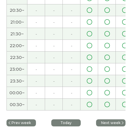
単語の使い方や間違った声調を直していただきま
〇
〇
〇
20:30~
-
-
-
した。ただ中国語のきつい語調が気になりまし
た。
〇
〇
〇
21:00~
-
-
-
〇
〇
〇
21:30~
-
-
-
谢谢您。我要加油！
〇
〇
〇
22:00~
-
-
-
谢谢您。我要加油！
〇
〇
〇
22:30~
-
-
-
谢谢您。我要加油！
〇
〇
〇
23:00~
-
-
-
〇
〇
〇
23:30~
-
-
-
谢谢！我的语法还差得远，但是我想每天写汉语的
短句子。
( 30代 男性 )
〇
〇
〇
00:00~
-
-
-
〇
〇
〇
00:30~
-
-
-
谢谢您。我要加油！
谢谢您。我要加油！
Prev week
Today
Next week