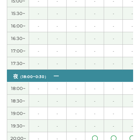
15:00~
-
-
-
-
-
-
老師也辛苦了 下次見🍀
( 女性 )
15:30~
-
-
-
-
-
-
16:00~
-
-
-
-
-
-
谢谢了！是很开心的课程。
16:30~
-
-
-
-
-
-
ご指導 ありがとうございました。 また教えてくだ
17:00~
-
-
-
-
-
-
さい よろしくお願いします
( 50代 男性 )
17:30~
-
-
-
-
-
-
老师时间过的好快呢，我们一起为目标努力吧！
( 女
夜
（18:00~0:30）
性 )
18:00~
-
-
-
-
-
-
谢谢老师，今天是特别的一天。 一件事结束，心情
18:30~
-
-
-
-
-
-
比较舒畅。 我从这开始也好好学中文☺️
( 女性 )
19:00~
-
-
-
-
-
-
谢谢老师！ 好久不见了 这节课也很开心 下次见吧！
19:30~
-
-
-
-
-
-
( 男性 )
〇
〇
〇
20:00~
-
-
-