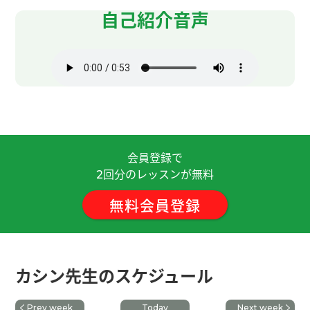
ありがとうございました。頑張ります！下次见！
(
自己紹介音声
男性 )
谢谢老师！这节课也很开心 下次见！
( 男性 )
谢谢老师！ 我不会包饺子 如果我去台湾、你会给我
做很多吗 哈哈 😄 下次见吧
( 男性 )
和你聊天很开心喔 谢谢
( 30代 女性 )
会員登録で
回分のレッスンが無料
2
谢谢老师！ 我会继续学习中文 请多多指教 下次见
吧！
( 男性 )
無料会員登録
我很喜欢老师的课。谢谢!
カシン先生のスケジュール
谢谢老师！ 当然我想去台湾工作看看呀！ 下次见
吧！
( 男性 )
Prev week
Today
Next week