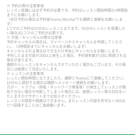
谢谢您。我要加油！
予約の際の注意事項
レッスン受講には必ず予約が必要です。予約はレッスン開始時間の3時間前
までにお願いします。
（当日予約の場合は予約後Teams/Wechatでも講師と連絡をお願いしま
谢谢！
( 30代 男性 )
す）
1コマのご予約は25分のレッスンとなります。50分のレッスンを受講した
い場合は2コマのご予約が必要です。
谢谢您。我要加油！
欠席／キャンセルの際の注意事
予約キャンセルの場合は、マイページからキャンセルを申請してくださ
い。（3時間前までにキャンセルをお願いします）
キャンセルされる場合はできるだけ早めにキャンセルをお願いします。
谢谢您。明天见!
予約したまま欠席が2回以上発生した場合、予約保有数が1回に制限される
場合があります。
講師からレッスンをキャンセルさせていただく場合もございます。その場
合には振替にて対応いたします。
谢谢您。明天见!
レッスンの注意事項
レッスン開始時間になりましたら、講師とTeamsにて連絡してください。
10分以上遅刻する場合は講師へメッセージ連絡をお願いします。
谢谢！
( 30代 男性 )
万が一、トラブル（停電・ネットワーク障害等）が発生してレッスンが開
始できない場合や中断してしまった場合には、振替レッスン等の対応をい
たしますのでサポートまでお知らせください。
レッスンの録音や録画はできません。またレッスン内容を許可なくSNSな
谢谢您, 好好休息！
どへ投稿することはご遠慮願います。
谢谢您。我要加油！