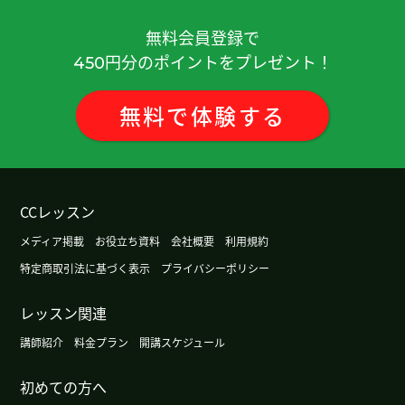
谢谢您。明天见!
無料会員登録で
谢谢您。明天见!
円分のポイントをプレゼント！
450
谢谢您。我要加油！
無料
で
体験
する
谢谢您。我要加油！
谢谢您。明天见！
CCレッスン
メディア掲載
お役立ち資料
会社概要
利用規約
谢谢您。我要加油！
特定商取引法に基づく表示
プライバシーポリシー
谢谢！
( 30代 男性 )
レッスン関連
谢谢！
( 30代 男性 )
講師紹介
料金プラン
開講スケジュール
初めての方へ
我要加油!谢谢.