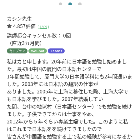
カシン先生
4.857評価
(
1309
)
講師都合キャンセル数：
0回
（直近3カ月間）
毎日プラン
WeChat
Teams
私はカと申します。20年前に日本語を勉強し始めまし
た。最初は中国の厦門の日本語センターで
1年間勉強して、厦門大学の日本語学科にも2年間通いま
した。2003年には日本語の翻訳の仕事が
ありました。2005年に上海に移住した際、上海大学で
も日本語を学びました。2007年結婚してい
た間、台中の地球村（日本語センター）でも勉強を続け
ました。子供できてからは仕事をやめ、
2012年から５年ぐらい専業主婦でした。このように私
はこれまで日本語をを続けてきましたので
皆さんが中国語を勉強する上で私の経験が参考になるか