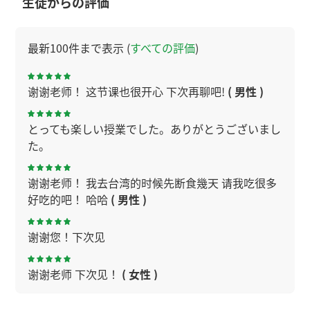
生徒からの評価
最新100件まで表示 (
すべての評価
)
谢谢老师！ 这节课也很开心 下次再聊吧!
( 男性 )
とっても楽しい授業でした。ありがとうございまし
た。
谢谢老师！ 我去台湾的时候先断食幾天 请我吃很多
好吃的吧！ 哈哈
( 男性 )
谢谢您！下次见
谢谢老师 下次见！
( 女性 )