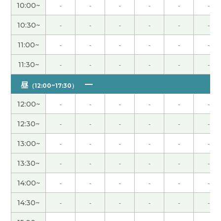
新继续努力学习。下次见。谢谢。
( 40代 女性 )
10:00~
-
-
-
-
-
-
10:30~
-
-
-
-
-
-
指導は厳しいようですが、お話相手としてはとても
楽しい方ですよ
( 40代 男性 )
11:00~
-
-
-
-
-
-
谢谢老师！ 下次再见吧
( 男性 )
11:30~
-
-
-
-
-
-
昼
（12:00~17:30）
谢谢老师！ 好久不见了 这节课也很开心 下次见吧！
( 男性 )
12:00~
-
-
-
-
-
-
12:30~
-
-
-
-
-
-
コメントに中国語の言い方がきついと書いている
方がいますが、同感です。複数回受けていますが、
13:00~
-
-
-
-
-
-
25分ですら長く感じることがあります。ご注意く
13:30~
-
-
-
-
-
-
ださい。
14:00~
-
-
-
-
-
-
谢谢老师，中国語の学習の為に考えていただきあり
14:30~
-
-
-
-
-
-
がとうございます。今後もよろしくお願いします！
( 男性 )