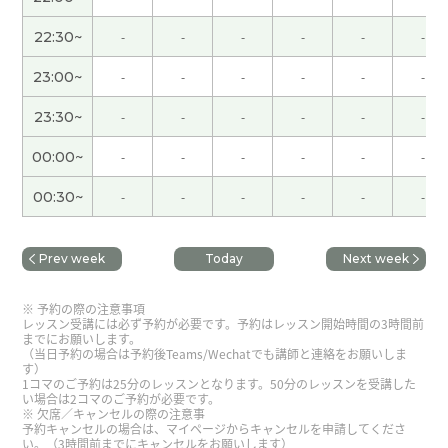
见。
( 50代 男性 )
22:30~
-
-
-
-
-
-
今天也辛苦了。谢谢你。我继续多听多说。下次
23:00~
-
-
-
-
-
-
见。
( 50代 男性 )
23:30~
-
-
-
-
-
-
非常感谢。发音和四声还是有难度的。我会继续练
00:00~
-
-
-
-
-
-
习的！下次见。
( 50代 男性 )
00:30~
-
-
-
-
-
-
非常感谢。发音和四声还是有难度的。我会继续练
习的！下次见。
( 50代 男性 )
Prev week
Today
Next week
有用な語彙を教えていただき、ありがとうございま
予約の際の注意事項
した。
( 50代 女性 )
レッスン受講には必ず予約が必要です。予約はレッスン開始時間の3時間前
までにお願いします。
（当日予約の場合は予約後Teams/Wechatでも講師と連絡をお願いしま
す）
いつも楽しい授業をありがとうございます。
( 50代
1コマのご予約は25分のレッスンとなります。50分のレッスンを受講した
い場合は2コマのご予約が必要です。
女性 )
欠席／キャンセルの際の注意事
予約キャンセルの場合は、マイページからキャンセルを申請してくださ
い。（3時間前までにキャンセルをお願いします）