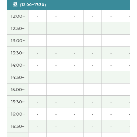
了很多，也能和您聊天很开心。我会努力学习^^
(
昼
（12:00~17:30）
60代 女性 )
12:00~
-
-
-
-
-
-
今天谢谢！
( 40代 女性 )
12:30~
-
-
-
-
-
-
13:00~
-
-
-
-
-
-
谢谢老师！很开心的时间！我学到很多了。
( 30代
女性 )
13:30~
-
-
-
-
-
-
今天谢谢！
( 40代 女性 )
14:00~
-
-
-
-
-
-
14:30~
-
-
-
-
-
-
谢谢老师，我也很高兴认识你！ 这次我学很多，到
下次之前要更多地练习不太好的发音。
( 30代 女性 )
15:00~
-
-
-
-
-
-
15:30~
-
-
-
-
-
-
毎回質の高い授業を受けることができます。先生の
おかげで今でも中国語の勉強を頑張れてます💪🏻た
16:00~
-
-
-
-
-
-
くさん学べて、毎回モチベが上がります！すごく良
16:30~
-
-
-
-
-
-
い先生です✨いつもありがとうございます🙂‍↕️
( 女性
)