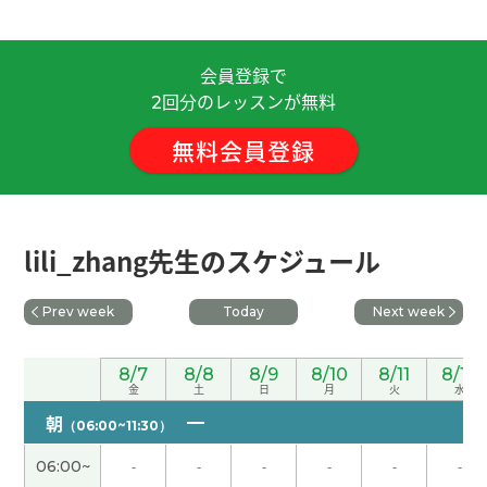
这段时间学到了很多，非常感谢您的悉心指导。明
会員登録で
年也请您多多关照！^0^/""
( 60代 女性 )
回分のレッスンが無料
2
つくばの話ができてすごく楽しかったのと、最後に
無料会員登録
トーク内容の総復習ができてすごく良かったで
す！！ 慣用表現や文法ミスの訂正、単語をまとめ
て送ってくれます！💖
( 20代 女性 )
lili_zhang先生のスケジュール
とても丁寧に教えていただき、ありがとうございま
す。 悪いとこを指摘いただき、ためになりまし
Prev week
Today
Next week
た。 改善して、努力していきます。
( 50代 男性 )
8/7
8/8
8/9
8/10
8/11
8/12
感谢老师的指导，我要注意声调。辛苦老师了，下
金
土
日
月
火
水
次见！
朝
（06:00~11:30）
06:00~
-
-
-
-
-
-
lili_zhang老师，谢谢您的指导！今天也在发音方面