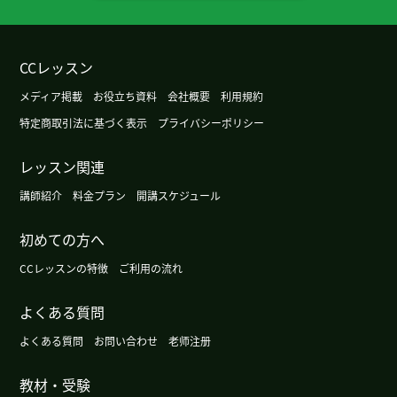
自分ができていない発音もlili老师は画面越しにし
っかりと分かりやすく教えてくださるので真似しや
すいです。いつもありがとうございます！
( 50代
CCレッスン
女性 )
メディア掲載
お役立ち資料
会社概要
利用規約
自分の中で理解できない単語はlili老师が表情や手
特定商取引法に基づく表示
プライバシーポリシー
振りで丁寧に教えてくださり、とてもわかりやすい
です。
( 50代 女性 )
レッスン関連
講師紹介
料金プラン
開講スケジュール
老师谢谢您！今天也我很开心，不知不觉地过了时
间。我马上复习发音。下次见。
( 50代 女性 )
初めての方へ
CCレッスンの特徴
ご利用の流れ
今天也谢谢了。我非常开心。 注意发音，我练习多
读。
( 50代 男性 )
よくある質問
よくある質問
お問い合わせ
老师注册
昨天谢谢您！我要多听多读，还有要跟读。明白
了。我好好儿努力下去... 。 现在我边参照年轻的时
教材・受験
候使用的笔记本.词典，边写这儿文章(;'∀') 不好意