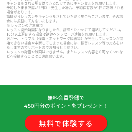
我还不太会说中文，但是老师耐心细致地陪我练习
キャンセルされる場合はできるだけ早めにキャンセルをお願いします。
予約したまま欠席が2回以上発生した場合、予約保有数が1回に制限される
对话。谢谢您。✨
( 30代 女性 )
場合があります。
講師からレッスンをキャンセルさせていただく場合もございます。その場
合には振替にて対応いたします。
発音について、本当に根気良く、妥協なしでしっか
レッスンの注意事項
レッスン開始時間になりましたら、講師とTeamsにて連絡してください。
りと矯正してくださいました。嬉しかったです。少
10分以上遅刻する場合は講師へメッセージ連絡をお願いします。
万が一、トラブル（停電・ネットワーク障害等）が発生してレッスンが開
しずつでも綺麗でラクな発音をマスターしていき
始できない場合や中断してしまった場合には、振替レッスン等の対応をい
たいと思います。これからも宜しくお願いいたしま
たしますのでサポートまでお知らせください。
レッスンの録音や録画はできません。またレッスン内容を許可なくSNSな
す。
( 50代 女性 )
どへ投稿することはご遠慮願います。
我很喜欢老师的教学方法。以后也请多多指教^^
好久不见了。上你的课我很开心，谢谢你。
無料会員登録で
今天谢谢！
( 40代 女性 )
円分のポイントをプレゼント！
450
昨天谢谢你！
( 40代 女性 )
無料
で
体験
する