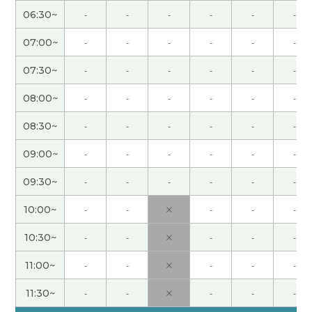
学到了很多^^
( 60代 女性 )
06:30~
-
-
-
-
-
-
谢谢老师。我每天听中文、说中文。我要记很多
07:00~
-
-
-
-
-
-
词。我要快会说中文。下次见！
( 女性 )
07:30~
-
-
-
-
-
-
谢谢老师！チャットで分からない単語を打ってくれ
08:00~
-
-
-
-
-
-
るので、とても分かりやすかったです！下次见！
(
08:30~
-
-
-
-
-
-
女性 )
09:00~
-
-
-
-
-
-
今天谢谢！我每次都很享受你的课：）
( 40代 女性 )
09:30~
-
-
-
-
-
-
谢谢！
( 40代 女性 )
10:00~
-
-
×
-
-
-
10:30~
-
-
×
-
-
-
lili老师，今天也学到很多，太谢谢了！下次我会努
力把内容总结出来^o^
( 60代 女性 )
11:00~
-
-
×
-
-
-
11:30~
-
-
×
-
-
-
lili_zhang老师，谢谢您的详细课程和总结！我学到