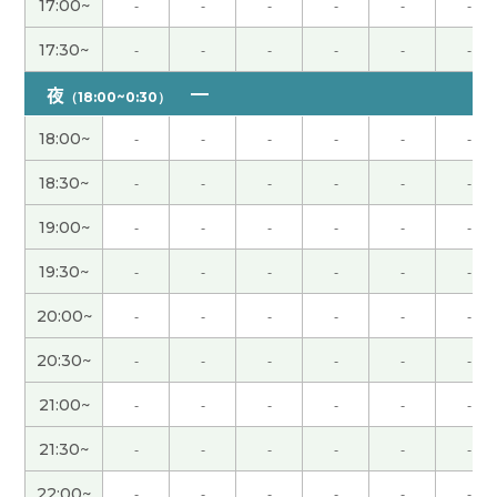
17:00~
-
-
-
-
-
-
17:30~
-
-
-
-
-
-
lili老师，好久不见了。 我很喜欢您的课。 但是我还
没能说出我想说的中文。 几天前，我说，“Please
夜
（18:00~0:30）
不要打开”。 客人大笑了。 我怎么想不起来‘请’。 我
每天坚持学习汉语。 谢谢老师！
( 50代 女性 )
18:00~
-
-
-
-
-
-
18:30~
-
-
-
-
-
-
Thank you!
19:00~
-
-
-
-
-
-
始めたばかりの初心者ですが、とても丁寧に教えて
19:30~
-
-
-
-
-
-
くださいます！ 英語でのレッスンもしてくださり
最高です！ これからよろしくお願いします！
20:00~
-
-
-
-
-
-
20:30~
-
-
-
-
-
-
谢谢你。继续练习发音。
( 50代 男性 )
21:00~
-
-
-
-
-
-
谢谢你。继续练习发音。
( 50代 男性 )
21:30~
-
-
-
-
-
-
今天也辛苦了。谢谢你。我继续多听多说。下次
22:00~
-
-
-
-
-
-