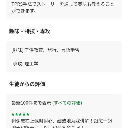
TPRS手法でストーリーを通して英語も教えること
ができます。
趣味・特技・専攻
[趣味] 子供教育、旅行、言語学習
[専攻] 理工学
生徒からの評価
最新100件まで表示 (
すべての評価
)
谢谢您在上课时耐心、细致地为我讲解！跟您一起
聊天也很开心。以后也请多多关照！