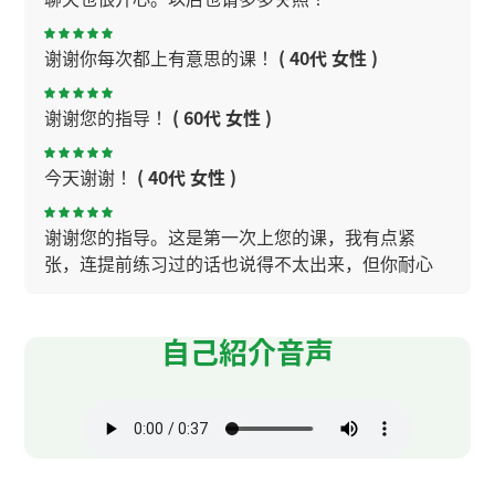
谢谢你每次都上有意思的课！
( 40代 女性 )
谢谢您的指导！
( 60代 女性 )
今天谢谢！
( 40代 女性 )
谢谢您的指导。这是第一次上您的课，我有点紧
张，连提前练习过的话也说得不太出来，但你耐心
地听我说，这让我感到很轻松。我特别感动的是，
您问了我希望的上课方式，而且最后做了总结。非
常感谢您这么用心的指导。以后也请多多关照。
( 女
自己紹介音声
性 )
我每次和老师聊天都很开心〜
( 40代 女性 )
谢谢您教我中文！我学到了很多。下次见面。