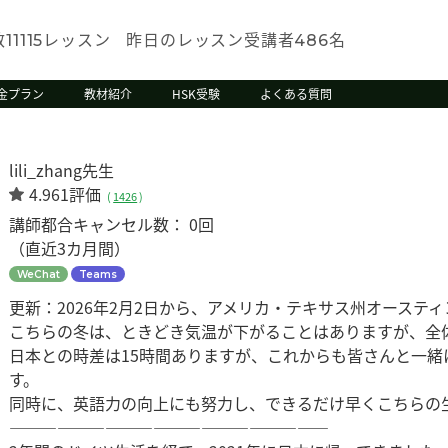
数
レッスン
昨日のレッスン受講者
名
11115
486
金プラン
教材紹介
HSK受験
よくある質問
lili_zhang先生
4.961評価
(
1426
)
講師都合キャンセル数：
0回
（直近3カ月間）
WeChat
Teams
更新：2026年2月2日から、アメリカ・テキサス州オーステ
こちらの冬は、ときどき気温が下がることはありますが、全
日本との時差は15時間ありますが、これからも皆さんと一
す。
同時に、英語力の向上にも努力し、できるだけ早くこちらの
————————————————————