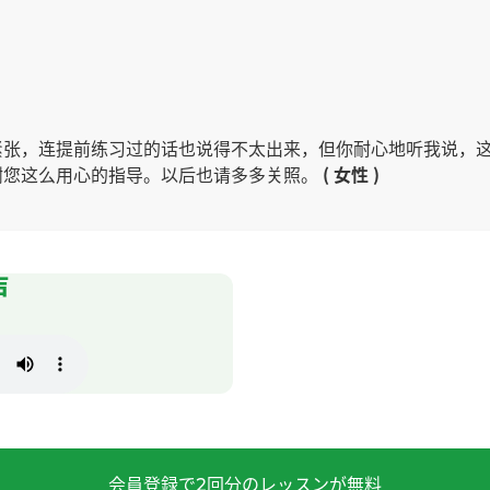
紧张，连提前练习过的话也说得不太出来，但你耐心地听我说，
谢您这么用心的指导。以后也请多多关照。
( 女性 )
声
年也请您多多关照！^0^/""
( 60代 女性 )
後にトーク内容の総復習ができてすごく良かったです！！ 慣
会員登録で
回分のレッスンが無料
2