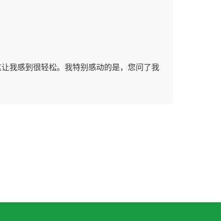
这让我感到很轻松。我特别感动的是，您问了我
用表現や文法ミスの訂正、単語をまとめて送っ