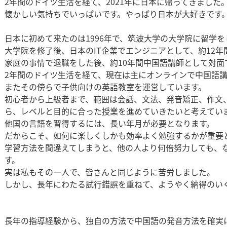
2年間のドイツ生活を経て、2021年に日本に帰ってきました
懐かしい気持ちでいっぱいです。やっぱり日本が大好きです
日本に初めて来たのは1996年で、筑波大学の大学院に留学
大学院を修了後、日本のIT企業でエンジニアとして、約12年
家庭の事情で退職をした後、約10年間中国語講師として対面
2年間のドイツ生活を経て、現在は主にオンラインで中国語
またその傍らで子供向けの英語教室を運営しています。
初心者から上級者まで、範囲は会話、文法、発音矯正、作文
ら、レベルと目的に合った授業を進めていきたいと考えてい
他国の言語を習得するには、長い年月が必要となります。
だからこそ、如何に楽しくしかも効率よく勉強するかが重要
学習方法を間違えてしまうと、他の人より何倍努力しても、
す。
実は私もその一人で、皆さんと同じように苦労しました。
しかし、長年にわたる試行錯誤を重ねて、ようやく納得のい
長年の指導経験から、独自の方法で中国語の発音方法を確実