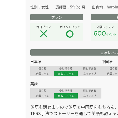
性別：
女性
講師歴：
5年2ヶ月
出身地：
harbi
プラン
毎日プラン
ポイントプラン
体験レッスン
600
ポイント
言語レベ
日本語
中国語
初心者
少しできる
割とできる
初心者
結構できる
かなりできる
ネイティブ
結構でき
英語
初心者
少しできる
割とできる
結構できる
かなりできる
ネイティブ
英語も話せますので英語で中国語をもちろん
TPRS手法でストーリーを通して英語も教える