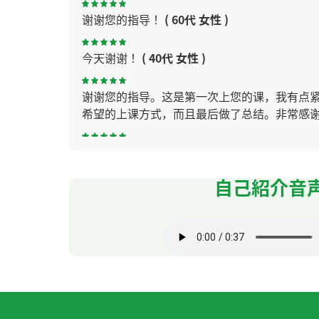
谢谢您的指导！
( 60代 女性 )
今天谢谢！
( 40代 女性 )
谢谢您的指导。这是第一次上您的课，我有点
希望的上课方式，而且最后做了总结。非常感
我每次和老师聊天都很开心〜
( 40代 女性 )
自己紹介音
谢谢您教我中文！我学到了很多。下次见面。
这段时间学到了很多，非常感谢您的悉心指导。明
つくばの話ができてすごく楽しかったのと、最
てくれます！💖
( 20代 女性 )