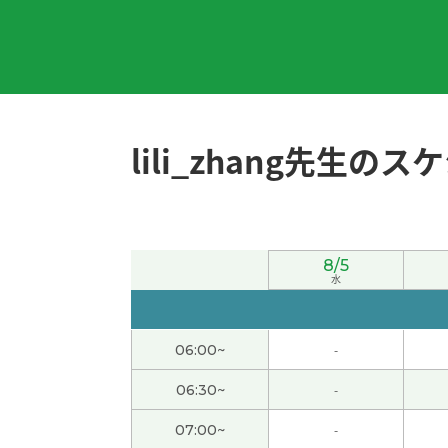
とても丁寧に教えていただき、ありがとうござ
感谢老师的指导，我要注意声调。辛苦老师了
lili_zhang老师，谢谢您的指导！今天也在发
lili_zhang先生の
谢谢老师。我每天听中文、说中文。我要记很
谢谢老师！チャットで分からない単語を打っ
8/5
今天谢谢！我每次都很享受你的课：）
( 40代 
水
谢谢！
( 40代 女性 )
06:00~
-
lili老师，今天也学到很多，太谢谢了！下次我
06:30~
-
07:00~
-
lili_zhang老师，谢谢您的详细课程和总