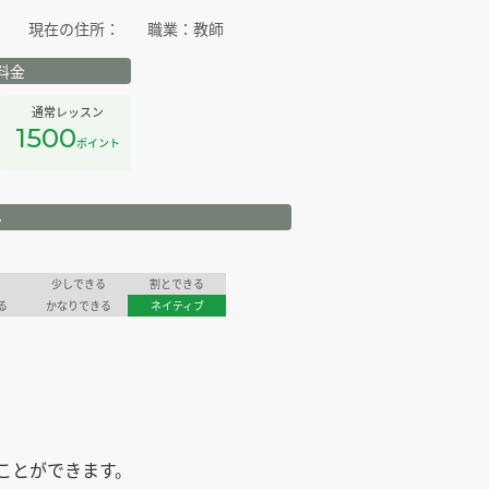
n
現在の住所：
職業：
教師
料金
通常レッスン
1500
ポイント
ル
少しできる
割とできる
る
かなりできる
ネイティブ
、
ことができます。