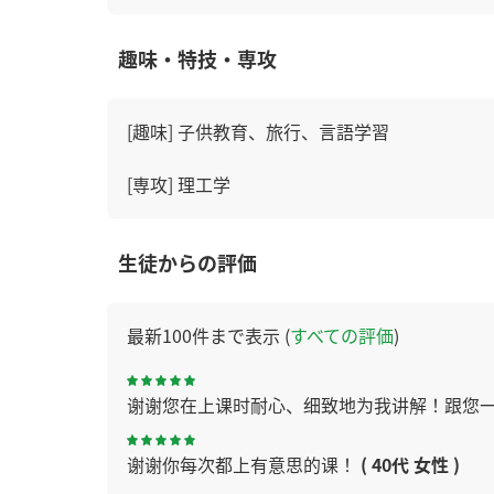
趣味・特技・専攻
[趣味] 子供教育、旅行、言語学習
[専攻] 理工学
生徒からの評価
最新100件まで表示 (
すべての評価
)
谢谢您在上课时耐心、细致地为我讲解！跟您
谢谢你每次都上有意思的课！
( 40代 女性 )