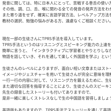
発音に関しては、特に日本人にとって、苦戦する巻舌の使い
その他、調、口、舌、喉に関わる全ての発音の発声方法をわ
また寄り道をせず、確実に言語学習方法、レベルアップ方法
教材の選択、勉強の悩みがある方、遠慮なくご相談ください
現在一部の生徒さんにTPRS手法を導入しています。
TPRS手法というのはリスニングとスピーキング能力の上達
簡単に言うと、「インタラクティブに学習者とやりとりしな
物語を話していき、それを通して楽しく外国語を学ぶ」とい
生徒さんのレベルによりますが、面白い短い文章またはスト
イメージやジェスチャーを用いて生徒さんが完全に意味を理
一行一行の内容に対して、リスニング力を鍛えるために、生
また適切な回答を指導することにより、生徒さんのスピーキ
先生の録音したストーリーも付いてありますので、
是非一緒に楽しくストレスなしで生の中国語を習得しましょ
英語版もありますので、TPRS手法でストーリーを通して英