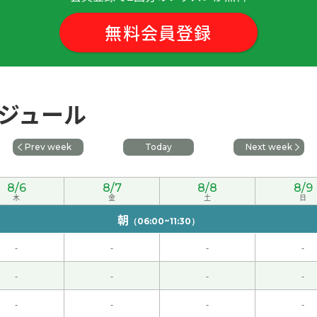
います。 悪いとこを指摘いただき、ためになりました。 改善
無料会員登録
，下次见！
音方面学到了很多^^
( 60代 女性 )
スケジュール
多词。我要快会说中文。下次见！
( 女性 )
Prev week
Today
Next week
てくれるので、とても分かりやすかったです！下次见！
( 女性 )
8/6
8/7
8/8
8/9
女性 )
木
金
土
日
朝
（06:00~11:30）
-
-
-
-
会努力把内容总结出来^o^
( 60代 女性 )
-
-
-
-
-
-
-
-
结！我学到了很多，也能和您聊天很开心。我会努力学习^^
( 60代 女性