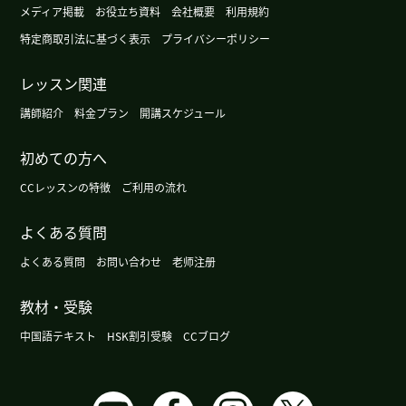
习惯。不过我已经设置了闹钟、以后就没问题了。
メディア掲載
お役立ち資料
会社概要
利用規約
特定商取引法に基づく表示
プライバシーポリシー
对不起。 最近有空时我一直在看英文视频。 不过遇
到听不懂的地方、经常不知不觉就睡着了。
レッスン関連
講師紹介
料金プラン
開講スケジュール
我很羡慕你经常能出去玩。 加拿大离我这儿很近、
每次都是开车去、所以明年我想换个别的地方去看
初めての方へ
看。 等贷款还清了、你老公一定就会带你去旅游
CCレッスンの特徴
ご利用の流れ
的、把这份期待留给未来也挺好的。
よくある質問
因为之前一直那么努力学习、现在做点自己喜欢的
よくある質問
お問い合わせ
老师注册
事情也挺好的。要是成绩能稍微好一点就更好了。
教材・受験
考试确实不容易呢。 我祈祷她的考试能顺利结束。
我这边又去了趟世界杯场馆附近、但是因为封路太
中国語テキスト
HSK割引受験
CCブログ
多、没能靠近。