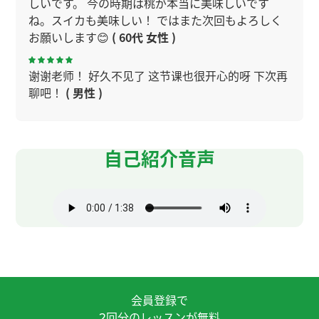
しいです。 今の時期は桃が本当に美味しいです
ね。スイカも美味しい！ ではまた次回もよろしく
お願いします😊
( 60代 女性 )
谢谢老师！ 好久不见了 这节课也很开心的呀 下次再
聊吧！
( 男性 )
夏天停电时什么都不能用、又热又受罪、真是太不
容易了。能平安结束真是太好了。
自己紹介音声
这里不太熱、真是不幸中的万幸。 您快去喝点藿香
正气水、好好休息一下吧。
谢谢老师，我跟你一起学习很开心！下次再见！
每次谢谢您。我也想用AI赚钱，但是如果目的只是赚
钱的话，我不会开心。所以我想为了自己想做的事
会員登録で
情，考虑怎么用AI来帮助自己。下次见！
( 女性 )
回分のレッスンが無料
2