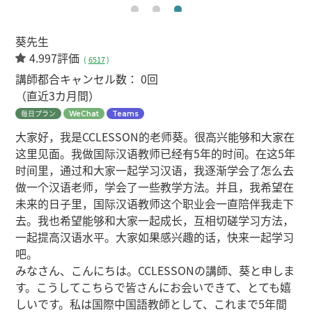
葵先生
4.997評価
(
6517
)
講師都合キャンセル数：
0回
（直近3カ月間）
毎日プラン
WeChat
Teams
大家好，我是CCLESSON的老师葵。很高兴能够和大家在
这里见面。我做国际汉语教师已经有5年的时间。在这5年
时间里，通过和大家一起学习汉语，我逐渐学会了怎么去
做一个汉语老师，学会了一些教学方法。并且，我希望在
未来的日子里，国际汉语教师这个职业会一直陪伴我走下
去。我也希望能够和大家一起成长，互相切磋学习方法，
一起提高汉语水平。大家如果感兴趣的话，快来一起学习
吧。
みなさん、こんにちは。CCLESSONの講師、葵と申しま
す。こうしてこちらで皆さんにお会いできて、とても嬉
しいです。私は国際中国語教師として、これまで5年間