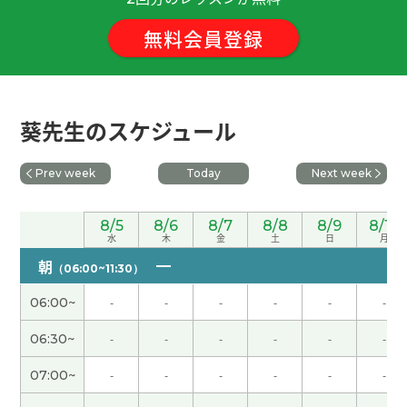
無料会員登録
葵老师，谢谢。我也很开心和您一起学习。我儿子
每天很忙过的很愉快。下次见啦！
( 50代 男性 )
谢谢老师。虽然不知道用Teams什么时候，能用的
葵先生のスケジュール
时候用Teams学习吧！再忘记的时候后学习结果补
语吧！下次见。
( 女性 )
Prev week
Today
Next week
いつもありがとうございます😊 ウィチャットの使
8/5
8/6
8/7
8/8
8/9
8/10
い方がまだ慣れなくてご迷惑をおかけしました。
水
木
金
土
日
月
これからもよろしくお願いします🙇
( 60代 女性 )
朝
（06:00~11:30）
我的腰最近已经没事了。谢谢你的关心。下次见。
(
06:00~
-
-
-
-
-
-
60代 女性 )
06:30~
-
-
-
-
-
-
好久不见啊~~~~今天也我上您的课很开心，下次
07:00~
-
-
-
-
-
-
见！！