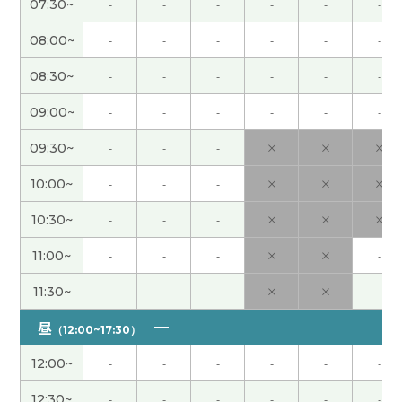
07:30~
-
-
-
-
-
-
请不要太勉强自己、多注意休息、或者找些让自己
08:00~
-
-
-
-
-
-
开心的事情来放松一下。
08:30~
-
-
-
-
-
-
正如“多病长寿”所说、你很注意健康、所以我认为
09:00~
-
-
-
-
-
-
你比我这样的人活得更久的概率更高。 另外、学习
外语具有防止认知功能下降的效果、即使大脑的一
09:30~
-
-
-
×
×
×
部分因痴呆症而受损、其他神经回路似乎也能弥补
10:00~
-
-
-
×
×
×
这一功能。 因为你正在学习日语和英语、所以因痴
呆症而出现问题的可能性可能比较低。
10:30~
-
-
-
×
×
×
11:00~
-
-
-
×
×
-
看到女儿开始学做饭真为您感到高兴。 希望她以后
能学会做各种各样的菜。
11:30~
-
-
-
×
×
-
昼
我也很开心！如果还有机会的话，我还想预约您的
（12:00~17:30）
课程。谢谢老师！
12:00~
-
-
-
-
-
-
今日もありがとうございました。 今日はお互いが
12:30~
-
-
-
-
-
-