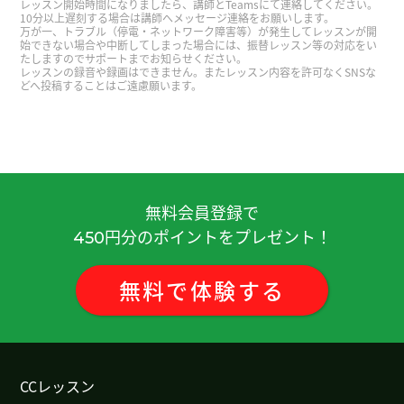
レッスン開始時間になりましたら、講師とTeamsにて連絡してください。
葵老师，谢谢。我也很开心和您一起学习。您要注
10分以上遅刻する場合は講師へメッセージ連絡をお願いします。
万が一、トラブル（停電・ネットワーク障害等）が発生してレッスンが開
意身体。休息休息吧。下次见了！
( 50代 男性 )
始できない場合や中断してしまった場合には、振替レッスン等の対応をい
たしますのでサポートまでお知らせください。
レッスンの録音や録画はできません。またレッスン内容を許可なくSNSな
どへ投稿することはご遠慮願います。
谢谢老师！ 好久不见了 我祝愿你女儿能顺利通过公
立高中！ 下次再聊吧！
( 男性 )
不知不觉中积累了疲劳、再加上荷尔蒙失调的影
响、可能也是原因之一。 你能早点去听听医生的建
议就好了。
無料会員登録で
円分のポイントをプレゼント！
450
希望医生能给您提供好的建议。 我也想找点好玩的
事情来做、多多少少缓解一下无聊的生活呢。
無料
で
体験
する
闹钟起作用了。 去加拿大我会开车注意安全的。 谢
谢。
CCレッスン
最近、我养成了一个在以前上课时间段容易犯困的