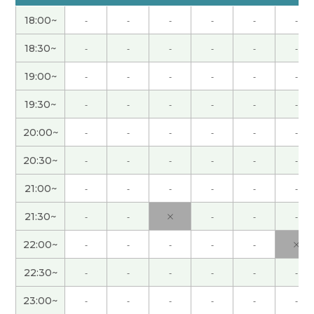
昨晚真是辛苦您了。 希望今晚您能睡个好。
18:00~
-
-
-
-
-
-
做了那么多菜、真是太棒了。 你能再来山东、并且
18:30~
-
-
-
-
-
-
看到你恢复精神、真是太好了。
19:00~
-
-
-
-
-
-
谢谢您的建议。我现在已经没事了。 我们的身体容
19:30~
-
-
-
-
-
-
易因为一点小事就产生反应、我们彼此都要多加注
20:00~
-
-
-
-
-
-
意呢。
20:30~
-
-
-
-
-
-
我刚刚平安到家了。 谢谢。
21:00~
-
-
-
-
-
-
我顺利到加拿大了。 谢谢。
21:30~
-
-
×
-
-
-
22:00~
-
-
-
-
-
×
いつもありがとうございます😊 これから微信にも
慣れないと、ですね😅 次回もよろしくお願いしま
22:30~
-
-
-
-
-
-
す
( 60代 女性 )
23:00~
-
-
-
-
-
-