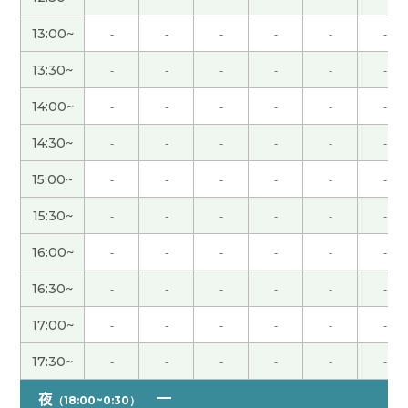
そう思ってたんですね😅 昼間暑かったからか、疲
13:00~
-
-
-
-
-
-
れが顔に出てたのかもしれません。 次回もよろし
くお願いします🙇
( 60代 女性 )
13:30~
-
-
-
-
-
-
14:00~
-
-
-
-
-
-
育儿真的是一件非常不容易的事呢。 我觉得做妈妈
的真的太伟大了。 真心希望一切都能越来越好。
14:30~
-
-
-
-
-
-
15:00~
-
-
-
-
-
-
听了您的话、我深深感受到了母亲的伟大。 妈妈们
总是为孩子操心。 希望您的女儿也能平安、健康、
15:30~
-
-
-
-
-
-
快乐地长大。
16:00~
-
-
-
-
-
-
谢谢老师。方向补语更难啊😢下次上课的时候也想
16:30~
-
-
-
-
-
-
学习方向补语吧！下次见。
( 女性 )
17:00~
-
-
-
-
-
-
钱再多也不会是坏事。 我最近花得太多了、得省着
17:30~
-
-
-
-
-
-
点用。
夜
（18:00~0:30）