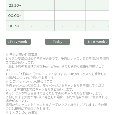
没有变成特别糟糕的结果、真是太好了。 而且您的
23:30~
-
-
-
-
-
-
那么多钱没有被花光、实在是再好不过了。
00:00~
-
-
-
-
-
-
听到你心情变好、我真的太开心了。 希望你能一直
00:30~
-
-
-
-
-
-
保持这么好的状态。 我最近都没怎么出去玩、所以
这周打算去加拿大放松一下、换个心情。
Prev week
Today
Next week
在漫長的人生中、多多少少都會有這樣提不起勁的
時候。請一邊好好休息、一邊慢慢度過這段時光
予約の際の注意事項
レッスン受講には必ず予約が必要です。予約はレッスン開始時間の3時間前
吧。我衷心祝願你能夠一點一滴地好起來。
までにお願いします。
（当日予約の場合は予約後Teams/Wechatでも講師と連絡をお願いしま
す）
我也聊得非常开心！跟您聊天总是很轻松、很有意
1コマのご予約は25分のレッスンとなります。50分のレッスンを受講した
い場合は2コマのご予約が必要です。
思。 以后我会继续努力学习中文，也期待跟您聊更
欠席／キャンセルの際の注意事
予約キャンセルの場合は、マイページからキャンセルを申請してくださ
多有意思的话题。
( 男性 )
い。（3時間前までにキャンセルをお願いします）
キャンセルされる場合はできるだけ早めにキャンセルをお願いします。
予約したまま欠席が2回以上発生した場合、予約保有数が1回に制限される
昨天玩得开心就好。 希望以后你们能有更多一起出
場合があります。
講師からレッスンをキャンセルさせていただく場合もございます。その場
去的机会。
合には振替にて対応いたします。
レッスンの注意事項