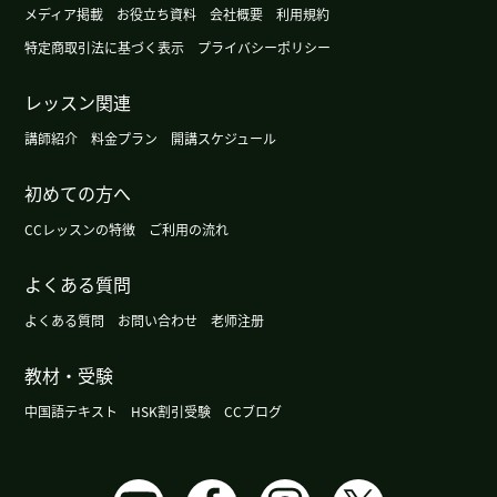
葵老师，谢谢。我也很开心和您一起学习。您要注
メディア掲載
お役立ち資料
会社概要
利用規約
意身体。休息休息吧。下次见了！
( 50代 男性 )
特定商取引法に基づく表示
プライバシーポリシー
谢谢老师！ 好久不见了 我祝愿你女儿能顺利通过公
レッスン関連
立高中！ 下次再聊吧！
( 男性 )
講師紹介
料金プラン
開講スケジュール
不知不觉中积累了疲劳、再加上荷尔蒙失调的影
初めての方へ
响、可能也是原因之一。 你能早点去听听医生的建
CCレッスンの特徴
ご利用の流れ
议就好了。
よくある質問
希望医生能给您提供好的建议。 我也想找点好玩的
よくある質問
お問い合わせ
老师注册
事情来做、多多少少缓解一下无聊的生活呢。
教材・受験
闹钟起作用了。 去加拿大我会开车注意安全的。 谢
谢。
中国語テキスト
HSK割引受験
CCブログ
最近、我养成了一个在以前上课时间段容易犯困的