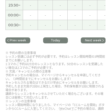
昨晚真是辛苦您了。 希望今晚您能睡个好。
23:30~
-
-
-
-
-
-
做了那么多菜、真是太棒了。 你能再来山东、并且
00:00~
-
-
-
-
-
-
看到你恢复精神、真是太好了。
00:30~
-
-
-
-
-
-
谢谢您的建议。我现在已经没事了。 我们的身体容
易因为一点小事就产生反应、我们彼此都要多加注
Prev week
Today
Next week
意呢。
予約の際の注意事項
レッスン受講には必ず予約が必要です。予約はレッスン開始時間の3時間前
我刚刚平安到家了。 谢谢。
までにお願いします。
1コマのご予約は25分のレッスンとなります。50分のレッスンを受講した
い場合は2コマのご予約が必要です。
我顺利到加拿大了。 谢谢。
欠席／キャンセルの際の注意事
予約キャンセルの場合は、マイページからキャンセルを申請してくださ
い。（3時間前までにキャンセルをお願いします）
キャンセルされる場合はできるだけ早めにキャンセルをお願いします。
いつもありがとうございます😊 これから微信にも
予約したまま欠席が2回以上発生した場合、予約保有数が1回に制限される
場合があります。
慣れないと、ですね😅 次回もよろしくお願いしま
講師からレッスンをキャンセルさせていただく場合もございます。その場
す
( 60代 女性 )
合には振替にて対応いたします。
レッスンの注意事項
レッスン開始時間になりましたら、マイページの「CCルームを開始」ボタ
ンからCCルームに入室してください。（WeChatでご予約の場合は、講師
没有变成特别糟糕的结果、真是太好了。 而且您的