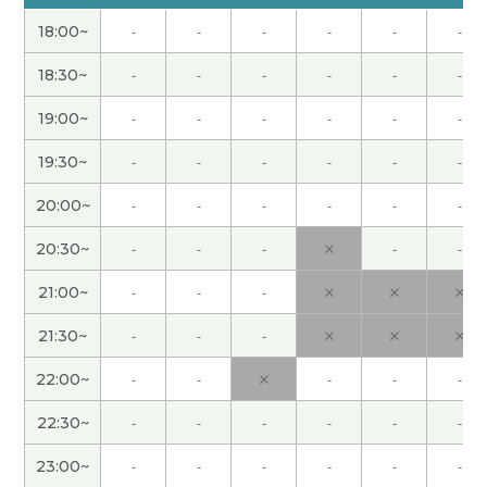
そう思ってたんですね😅 昼間暑かったからか、疲
18:00~
-
-
-
-
-
-
れが顔に出てたのかもしれません。 次回もよろし
くお願いします🙇
( 60代 女性 )
18:30~
-
-
-
-
-
-
19:00~
-
-
-
-
-
-
育儿真的是一件非常不容易的事呢。 我觉得做妈妈
的真的太伟大了。 真心希望一切都能越来越好。
19:30~
-
-
-
-
-
-
20:00~
-
-
-
-
-
-
听了您的话、我深深感受到了母亲的伟大。 妈妈们
总是为孩子操心。 希望您的女儿也能平安、健康、
20:30~
-
-
-
×
-
-
快乐地长大。
21:00~
-
-
-
×
×
×
谢谢老师。方向补语更难啊😢下次上课的时候也想
21:30~
-
-
-
×
×
×
学习方向补语吧！下次见。
( 女性 )
22:00~
-
-
×
-
-
-
钱再多也不会是坏事。 我最近花得太多了、得省着
22:30~
-
-
-
-
-
-
点用。
23:00~
-
-
-
-
-
-