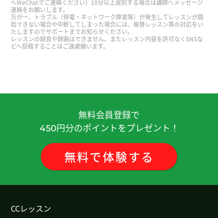
へWeChatでご連絡ください）10分以上遅刻する場合は講師へメッセージ
那么多钱没有被花光、实在是再好不过了。
連絡をお願いします。
万が一、トラブル（停電・ネットワーク障害等）が発生してレッスンが開
始できない場合や中断してしまった場合には、振替レッスン等の対応をい
たしますのでサポートまでお知らせください。
听到你心情变好、我真的太开心了。 希望你能一直
レッスンの録音や録画はできません。またレッスン内容を許可なくSNSな
どへ投稿することはご遠慮願います。
保持这么好的状态。 我最近都没怎么出去玩、所以
这周打算去加拿大放松一下、换个心情。
在漫長的人生中、多多少少都會有這樣提不起勁的
時候。請一邊好好休息、一邊慢慢度過這段時光
吧。我衷心祝願你能夠一點一滴地好起來。
無料会員登録で
円分のポイントをプレゼント！
450
我也聊得非常开心！跟您聊天总是很轻松、很有意
思。 以后我会继续努力学习中文，也期待跟您聊更
無料
で
体験
する
多有意思的话题。
( 男性 )
昨天玩得开心就好。 希望以后你们能有更多一起出
去的机会。
CCレッスン