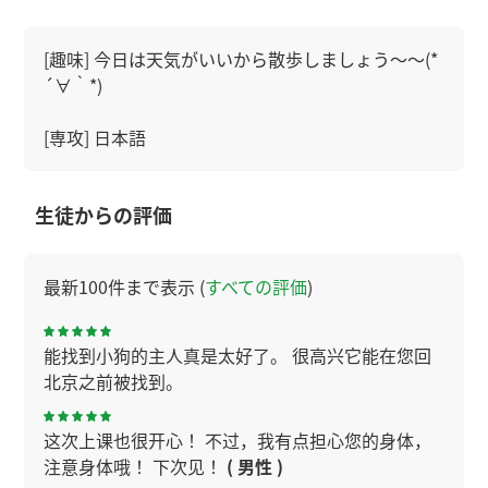
[趣味] 今日は天気がいいから散歩しましょう～～(*
´∀｀*)
[専攻] 日本語
生徒からの評価
最新100件まで表示 (
すべての評価
)
能找到小狗的主人真是太好了。 很高兴它能在您回
北京之前被找到。
这次上课也很开心！ 不过，我有点担心您的身体，
注意身体哦！ 下次见！
( 男性 )