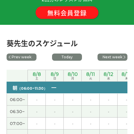
ね。スイカも美味しい！ ではまた次回もよろしく
無料会員登録
お願いします😊
( 60代 女性 )
谢谢老师！ 好久不见了 这节课也很开心的呀 下次再
聊吧！
( 男性 )
葵先生のスケジュール
夏天停电时什么都不能用、又热又受罪、真是太不
Prev week
Today
Next week
容易了。能平安结束真是太好了。
8/8
8/9
8/10
8/11
8/12
8/13
这里不太熱、真是不幸中的万幸。 您快去喝点藿香
土
日
月
火
水
木
正气水、好好休息一下吧。
朝
（06:00~11:30）
谢谢老师，我跟你一起学习很开心！下次再见！
06:00~
-
-
-
-
-
-
06:30~
-
-
-
-
-
-
每次谢谢您。我也想用AI赚钱，但是如果目的只是赚
钱的话，我不会开心。所以我想为了自己想做的事
07:00~
-
-
-
-
-
-
情，考虑怎么用AI来帮助自己。下次见！
( 女性 )