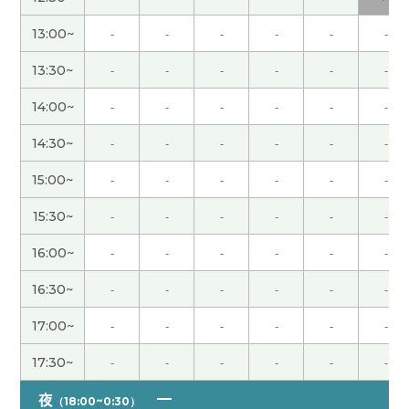
请不要太勉强自己、多注意休息、或者找些让自己
13:00~
-
-
-
-
-
-
开心的事情来放松一下。
13:30~
-
-
-
-
-
-
正如“多病长寿”所说、你很注意健康、所以我认为
14:00~
-
-
-
-
-
-
你比我这样的人活得更久的概率更高。 另外、学习
外语具有防止认知功能下降的效果、即使大脑的一
14:30~
-
-
-
-
-
-
部分因痴呆症而受损、其他神经回路似乎也能弥补
15:00~
-
-
-
-
-
-
这一功能。 因为你正在学习日语和英语、所以因痴
呆症而出现问题的可能性可能比较低。
15:30~
-
-
-
-
-
-
16:00~
-
-
-
-
-
-
看到女儿开始学做饭真为您感到高兴。 希望她以后
能学会做各种各样的菜。
16:30~
-
-
-
-
-
-
我也很开心！如果还有机会的话，我还想预约您的
17:00~
-
-
-
-
-
-
课程。谢谢老师！
17:30~
-
-
-
-
-
-
今日もありがとうございました。 今日はお互いが
夜
（18:00~0:30）