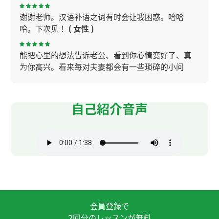
谢谢老师。汉语补语之词有时会让我困惑。哈哈
哈。下次见！
( 女性 )
能把心里的想法告诉老公、看到你心情变好了、真
为你高兴。看来每对夫妻都会有一些琐碎的小问
题、在一起生活确实不容易呢。
每次都谢谢您。成语非常难，自己一个人学习的时
自己紹介音声
候，很快就犯困了。谢谢您教我成语的意思。下次
见～
( 女性 )
有那么多钱、退休后就不用担心了。 请多去旅行
吧。
いつもありがとうございます。 中国に行った時、
果物がとても安くてびっくりしました。本当に羨ま
会員登録で
しいです。 今の時期は桃が本当に美味しいです
回分のレッスンが無料
2