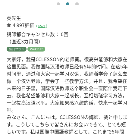
葵先生
4.997評価
(
6521
)
講師都合キャンセル数：
0回
（直近3カ月間）
毎日プラン
WeChat
大家好，我是CCLESSON的老师葵。很高兴能够和大家在
这里见面。我做国际汉语教师已经有5年的时间。在这5年
时间里，通过和大家一起学习汉语，我逐渐学会了怎么去
做一个汉语老师，学会了一些教学方法。并且，我希望在
未来的日子里，国际汉语教师这个职业会一直陪伴我走下
去。我也希望能够和大家一起成长，互相切磋学习方法，
一起提高汉语水平。大家如果感兴趣的话，快来一起学习
吧。
みなさん、こんにちは。CCLESSONの講師、葵と申しま
す。こうしてこちらで皆さんにお会いできて、とても嬉
しいです。私は国際中国語教師として、これまで5年間