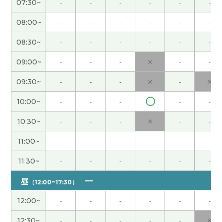
07:30~
-
-
-
-
-
-
葵老师，谢谢。我也很开心和您一起学习。我儿子
08:00~
-
-
-
-
-
-
每天很忙过的很愉快。下次见啦！
( 50代 男性 )
08:30~
-
-
-
-
-
-
谢谢老师。虽然不知道用Teams什么时候，能用的
09:00~
-
-
-
×
-
-
时候用Teams学习吧！再忘记的时候后学习结果补
语吧！下次见。
( 女性 )
09:30~
-
-
-
×
-
×
〇
10:00~
-
-
-
-
-
いつもありがとうございます😊 ウィチャットの使
い方がまだ慣れなくてご迷惑をおかけしました。
10:30~
-
-
-
×
-
-
これからもよろしくお願いします🙇
( 60代 女性 )
11:00~
-
-
-
-
-
-
我的腰最近已经没事了。谢谢你的关心。下次见。
(
11:30~
-
-
-
-
-
-
60代 女性 )
昼
（12:00~17:30）
好久不见啊~~~~今天也我上您的课很开心，下次
12:00~
-
-
-
-
-
-
见！！
12:30~
-
-
-
-
-
×