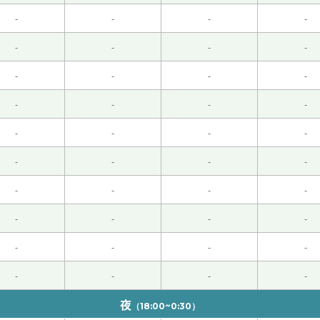
-
-
-
-
意思。 以后我会继续努力学习中文，也期待跟您聊更多有意思
-
-
-
-
起出去的机会。
-
-
-
-
-
-
-
-
要注意身体。休息休息吧。下次见了！
( 50代 男性 )
-
-
-
-
过公立高中！ 下次再聊吧！
( 男性 )
-
-
-
-
-
-
-
-
响、可能也是原因之一。 你能早点去听听医生的建议就好了。
-
-
-
-
玩的事情来做、多多少少缓解一下无聊的生活呢。
-
-
-
-
 谢谢。
-
-
-
-
夜
困的习惯。不过我已经设置了闹钟、以后就没问题了。
（18:00~0:30）