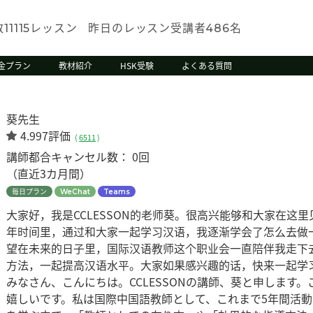
数
レッスン
昨日のレッスン受講者
名
11115
486
金プラン
教材紹介
HSK受験
よくある質問
葵先生
4.997評価
(
6511
)
講師都合キャンセル数：
0回
（直近3カ月間）
毎日プラン
WeChat
Teams
大家好，我是CCLESSON的老师葵。很高兴能够和大家在这
年时间里，通过和大家一起学习汉语，我逐渐学会了怎么去做
望在未来的日子里，国际汉语教师这个职业会一直陪伴我走下
方法，一起提高汉语水平。大家如果感兴趣的话，快来一起学
みなさん、こんにちは。CCLESSONの講師、葵と申します
嬉しいです。私は国際中国語教師として、これまで5年間活動