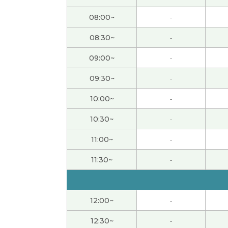
昨晚真是辛苦您了。 希望今晚您能睡个好。
08:00~
-
做了那么多菜、真是太棒了。 你能再来山东、
08:30~
-
09:00~
-
谢谢您的建议。我现在已经没事了。 我们的身
09:30~
-
我刚刚平安到家了。 谢谢。
10:00~
-
我顺利到加拿大了。 谢谢。
10:30~
-
11:00~
-
いつもありがとうございます😊 これから微信
11:30~
-
没有变成特别糟糕的结果、真是太好了。 而且
听到你心情变好、我真的太开心了。 希望你能
12:00~
-
12:30~
-
在漫長的人生中、多多少少都會有這樣提不起