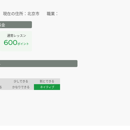
現在の住所：
北京市
職業：
料金
通常レッスン
600
ポイント
ル
少しできる
割とできる
る
かなりできる
ネイティブ