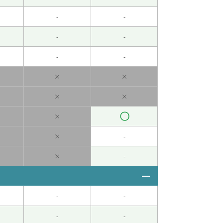
-
-
-
-
-
-
×
×
×
×
〇
×
×
-
 女性 )
×
-
算去加拿大放松一下、换个心情。
-
-
-
-
祝願你能夠一點一滴地好起來。