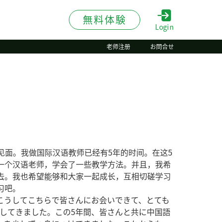
無料体験
Login
老师注册
お問合せ
里见面。我做国际汉语教师已经有5年的时间。在这5
一个汉语老师，学会了一些教学方法。并且，我希
去。我也希望能够和大家一起成长，互相切磋学习
习吧。
。こうしてこちらで皆さんにお会いできて、とても
してきました。この5年間、皆さんと共に中国語