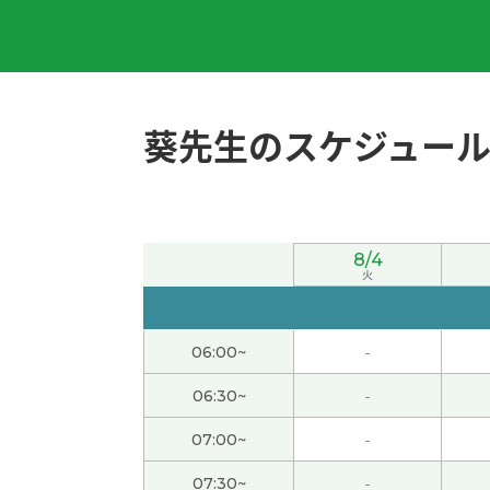
痴呆症而受损、其他神经回路似乎也能弥补这一
看到女儿开始学做饭真为您感到高兴。 希望她
我也很开心！如果还有机会的话，我还想预约
葵先生のスケジュー
今日もありがとうございました。 今日はお互
願いします🙇
( 60代 女性 )
8/4
育儿真的是一件非常不容易的事呢。 我觉得做
火
听了您的话、我深深感受到了母亲的伟大。 妈
06:00~
-
谢谢老师。方向补语更难啊😢下次上课的时候
06:30~
-
07:00~
-
钱再多也不会是坏事。 我最近花得太多了、得
07:30~
-