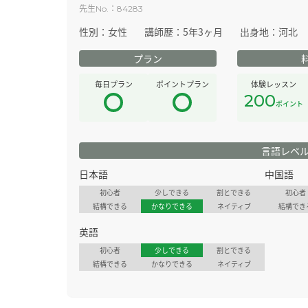
先生
：
No.
84283
性別：
女性
講師歴：
5年3ヶ月
出身地：
河北
プラン
毎日プラン
ポイントプラン
体験レッスン
200
ポイント
言語レベ
日本語
中国語
初心者
少しできる
割とできる
初心者
結構できる
かなりできる
ネイティブ
結構でき
英語
初心者
少しできる
割とできる
結構できる
かなりできる
ネイティブ