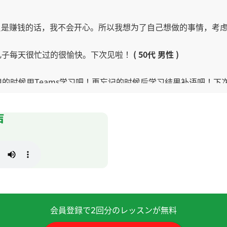
只是赚钱的话，我不会开心。所以我想为了自己想做的事情，考虑
儿子每天很忙过的很愉快。下次见啦！
( 50代 男性 )
用的时候用Teams学习吧！再忘记的时候后学习结果补语吧！下
トの使い方がまだ慣れなくてご迷惑をおかけしました。 これから
声
见。
( 60代 女性 )
次见！！
自己开心的事情来放松一下。
会員登録で
回分のレッスンが無料
2
认为你比我这样的人活得更久的概率更高。 另外、学习外语具有