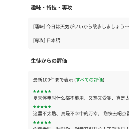
趣味・特技・専攻
[趣味] 今日は天気がいいから散歩しましょう～～
[専攻] 日本語
生徒からの評価
最新100件まで表示 (
すべての評価
)
夏天停电时什么都不能用、又热又受罪、真是
这里不太熱、真是不幸中的万幸。 您快去喝点
谢谢老师，我跟你一起学习很开心！下次再见