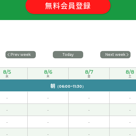
功能。 因为你正在学习日语和英语、所以因痴呆症而出现问题
無料会員登録
以后能学会做各种各样的菜。
您的课程。谢谢老师！
ル
いがそう思ってたんですね😅 昼間暑かったからか、疲れが顔に
Prev week
Today
Next week
8/5
8/6
8/7
8/8
妈妈的真的太伟大了。 真心希望一切都能越来越好。
水
木
金
土
朝
（06:00~11:30）
妈们总是为孩子操心。 希望您的女儿也能平安、健康、快乐地长
-
-
-
-
也想学习方向补语吧！下次见。
( 女性 )
-
-
-
-
-
-
-
-
省着点用。
-
-
-
-