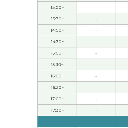
13:00~
-
我也聊得非常开心！跟您聊天总是很轻松、很有
13:30~
-
昨天玩得开心就好。 希望以后你们能有更多一
14:00~
-
14:30~
-
葵老师，谢谢。我也很开心和您一起学习。您
15:00~
-
谢谢老师！ 好久不见了 我祝愿你女儿能顺利通
15:30~
-
16:00~
-
不知不觉中积累了疲劳、再加上荷尔蒙失调的影
16:30~
-
希望医生能给您提供好的建议。 我也想找点好
17:00~
-
闹钟起作用了。 去加拿大我会开车注意安全的。
17:30~
-
最近、我养成了一个在以前上课时间段容易犯