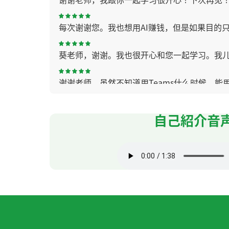
每次谢谢您。我也想用AI赚钱，但是如果目的
葵老师，谢谢。我也很开心和您一起学习。我
谢谢老师。虽然不知道用Teams什么时候，能
いつもありがとうございます😊 ウィチャッ
自己紹介音
我的腰最近已经没事了。谢谢你的关心。下次
好久不见啊~~~~今天也我上您的课很开心，下
请不要太勉强自己、多注意休息、或者找些让
正如“多病长寿”所说、你很注意健康、所以我