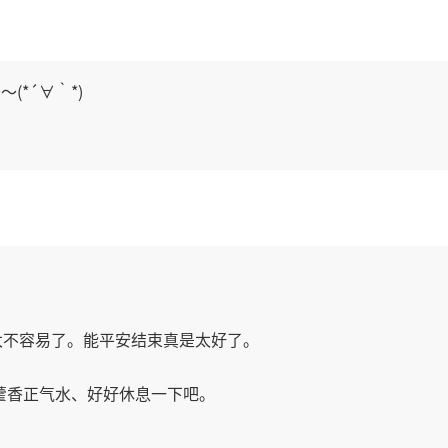
(*´∀｀*)
太不容易了。能平安结束真是太好了。
藿香正气水、好好休息一下吧。
！