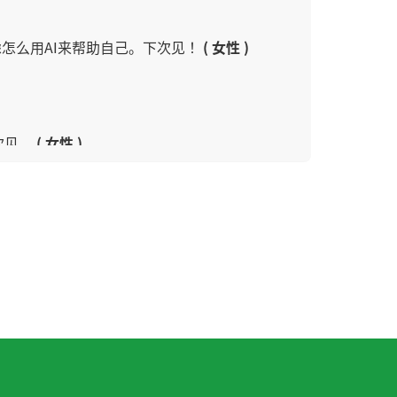
怎么用AI来帮助自己。下次见！
( 女性 )
次见。
( 女性 )
もよろしくお願いします🙇
( 60代 女性 )
防止认知功能下降的效果、即使大脑的一部分因