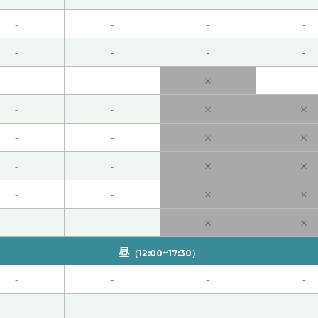
-
-
-
-
并且看到你恢复精神、真是太好了。
-
-
-
-
-
-
×
-
体容易因为一点小事就产生反应、我们彼此都要多加注意呢。
-
-
×
×
-
-
×
×
-
-
×
×
-
-
×
×
にも慣れないと、ですね😅 次回もよろしくお願いします
( 60代
-
-
×
×
您的那么多钱没有被花光、实在是再好不过了。
昼
（12:00~17:30）
一直保持这么好的状态。 我最近都没怎么出去玩、所以这周打
-
-
-
-
-
-
-
-
勁的時候。請一邊好好休息、一邊慢慢度過這段時光吧。我衷心