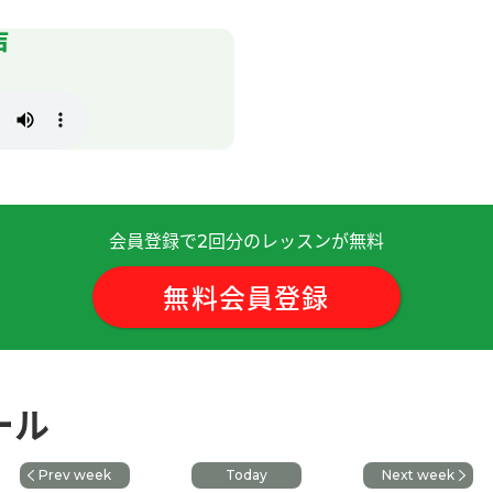
声
也期待下次见面。
也期待下次见面。
很多，谢谢您！
( 男性 )
会員登録で
回分のレッスンが無料
2
無料会員登録
すぐに結びつく様にがんばります。
( 50代 男性 )
した。
( 40代 女性 )
ール
見ることですね 謝謝
( 50代 女性 )
Prev week
Today
Next week