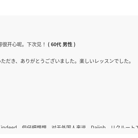
聊得很开心呢。下次见！
( 60代 男性 )
いただき、ありがとうございました。楽しいレッスンでした。
eed，但仔细想想，对于外国人来说，Daijob、リクルートエー