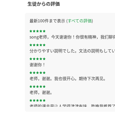
生徒からの評価
最新100件まで表示 (
すべての評価
)
song老师，今天谢谢你！你很有精神，我们
分かりやすい説明でした。文法の説明もして
谢谢你！
老师，谢谢。我也很开心。期待下次再见。
老师，谢谢。
老师的课总是让人学得津津有味。昨晚我推荐了ind
能更合适。