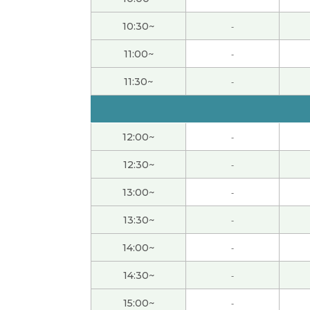
ありがとうございました！
( 20代 男性 )
10:30~
-
楽しいレッスンどうもありがとうございまし
11:00~
-
在Teams上无法联系，但可以使用链接吗？ https://teams
11:30~
-
スコード: 6YD2kD3d
谢谢您
( 女性 )
12:00~
-
12:30~
-
非常感谢，老师这次也给了我上课。跟您学习汉
会寂寞，这么好。下次也请多关照。
( 女性 )
13:00~
-
13:30~
-
他是非常好老师，他的上课非常好！很开心了。
14:00~
-
谢谢您的课。下次也请多关照。
( 50代 男性 )
14:30~
-
谢谢你的课。下次也请多关照。
( 50代 男性 )
15:00~
-