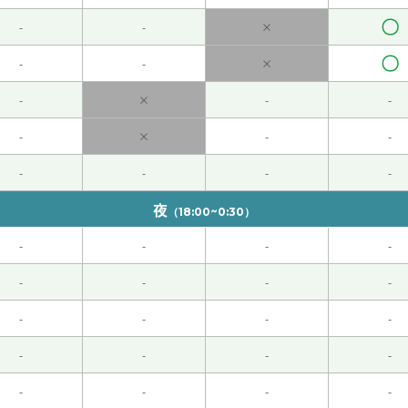
〇
-
-
×
ました。
( 70代 男性 )
〇
-
-
×
croom吧。
( 40代 女性 )
-
×
-
-
天。
-
×
-
-
-
-
-
-
います！
夜
（18:00~0:30）
。下次见。
( 80代 男性 )
-
-
-
-
-
-
-
-
-
-
-
-
的人。
-
-
-
-
した。 ただ、レッスンの前半は機械のような音が ずーっと
-
-
-
-
第一次参加，但课程过程很愉快。 不过，前半节课一直有类似机器