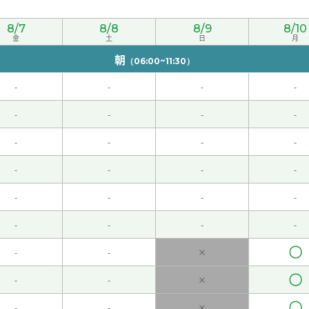
有点困， 以后我会尽量早点预约😄
( 女性 )
8/7
8/8
8/9
8/10
金
土
日
月
音方式学习比视频能更容易集中，所以我以后有时候可能会用语
朝
（06:00~11:30）
-
-
-
-
次也请多关照。
( 50代 男性 )
-
-
-
-
受益匪浅。 我希望你的猫咪跟你妈妈生活幸福，也希望你能找
-
-
-
-
下次见！
( 30代 女性 )
-
-
-
-
-
-
-
-
。 予習復習をして早く会話できるようにしていきたいです。 
-
-
-
-
代 男性 )
〇
-
-
×
〇
-
-
×
〇
-
-
×