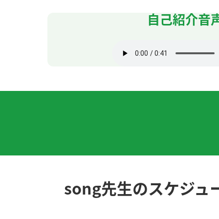
自己紹介音
老师，认识您很高兴，今天的上课很开心。我
老师，认识您很高兴，今天的上课很开心。我
優しくてとてもいい先生！
老师，辛苦了！今天多亏您会说日语，帮了我
和您聊天很开心，谢谢您
ありがとうございました。ピンインと発音が
Son老师 今日もレッスンありがとうございま
song先生のスケジュ
単語をおぼえるコツは ① 書くこと ② まめに