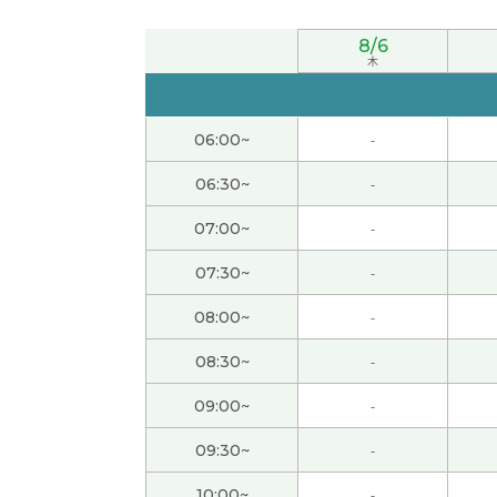
昨天也很高兴跟你聊天。昨天上课的时候其实我
8/6
木
这次跟老师学中文我也非常开心。 我发现用语
06:00~
-
谢谢你的课。我选择各种各样的资料学习。下
06:30~
-
谢谢你每次都给我上这么愉快的课。 这次我也
07:00~
-
谢谢您给我上课，和您一起聊天我也很开心！
07:30~
-
08:00~
-
わかりやすいレッスンをありがとうございます
08:30~
-
スティッチのシャツかわいかったです！
( 20
09:00~
-
ありがとうございました！！
( 20代 男性 )
09:30~
-
10:00~
-