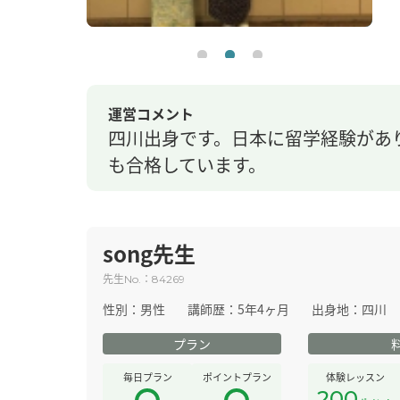
運営コメント
四川出身です。日本に留学経験があ
も合格しています。
song先生
先生
：
No.
84269
性別：
男性
講師歴：
5年4ヶ月
出身地：
四川
プラン
毎日プラン
ポイントプラン
体験レッスン
200