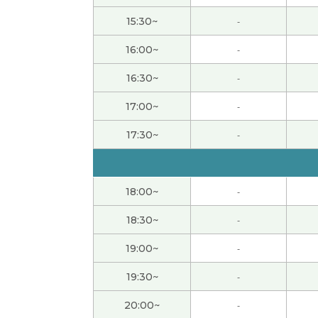
15:30~
-
とても丁寧に教えて頂いてありがとうござい
16:00~
-
昨天辛苦了。我也跟你学习很开心。下次一定用c
16:30~
-
谢谢你帮我练习中文对话，希望很快再和你聊
17:00~
-
17:30~
-
いつも丁寧に教えていただきありがとうござ
感谢你亲切愉快的课程。我很高兴能和你聊天
18:00~
-
18:30~
-
とても楽しいレッスンでした！
19:00~
-
感谢您一直以来的精彩课程。老师真的是很棒
19:30~
-
初めてでしたが、レッスンは楽しく受けられま
20:00~
-
す。 レッスン内容は良かったです。 虽然是