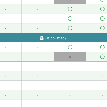
〇
〇
-
-
た。
( 70代 男性 )
〇
〇
-
-
〇
〇
.microsoft.com/meet/47042555752028?p=3XIAuTohFXd
-
-
昼
（12:00~17:30）
〇
〇
-
-
〇
-
-
×
语我很开心。通过跟老师说话我学到了很多词汇，语法和发音。
-
-
-
-
-
-
-
-
他能说日语 我听不懂的话，他帮助我的理解。我想他的上课，
-
-
-
-
-
-
-
-
-
-
-
-