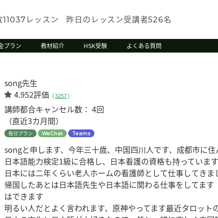
数
レッスン
昨日のレッスン受講者
名
11037
526
金プラン
教材紹介
HSK受験
よくある質問
song先生
4.952評価
(
3257
)
講師都合キャンセル数：
4回
（直近3カ月間）
毎日プラン
WeChat
Teams
songと申します、今年三十歳、中国四川人です、成都市に住
日本語能力検定1級に合格し、日本看護の資格も持っていま
日本には二年くらい老人ホームの看護師として仕事してきま
帰国したあとは日本語先生や日本語に関わる仕事をしてます
はできます
明るい人だとよく言われます、原神やってます最近タロット