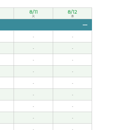
8/11
8/12
火
水
音方式上课哦
( 女性 )
-
-
-
-
到很适合的公司
( 女性 )
-
-
-
-
-
-
これからもよろしくお願いいたします。
-
-
-
-
-
-
-
-