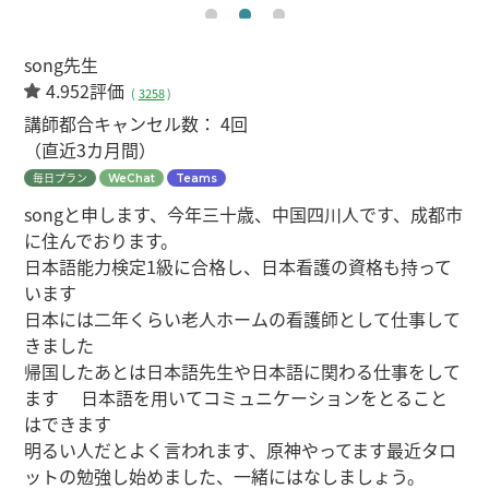
song先生
4.952評価
(
3258
)
講師都合キャンセル数：
4回
（直近3カ月間）
毎日プラン
WeChat
Teams
songと申します、今年三十歳、中国四川人です、成都市
に住んでおります。
日本語能力検定1級に合格し、日本看護の資格も持って
います
日本には二年くらい老人ホームの看護師として仕事して
きました
帰国したあとは日本語先生や日本語に関わる仕事をして
ます 日本語を用いてコミュニケーションをとること
はできます
明るい人だとよく言われます、原神やってます最近タロ
ットの勉強し始めました、一緒にはなしましょう。