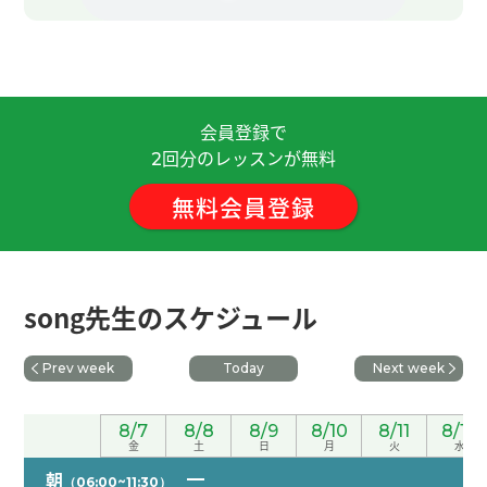
老师，认识您很高兴，今天的上课很开心。我也期
待下次见面。
会員登録で
老师，认识您很高兴，今天的上课很开心。我也期
回分のレッスンが無料
待下次见面。
2
無料会員登録
優しくてとてもいい先生！
老师，辛苦了！今天多亏您会说日语，帮了我很
多，谢谢您！
( 男性 )
song先生のスケジュール
和您聊天很开心，谢谢您
Prev week
Today
Next week
ありがとうございました。ピンインと発音がすぐ
8/7
8/8
8/9
8/10
8/11
8/12
に結びつく様にがんばります。
( 50代 男性 )
金
土
日
月
火
水
朝
（06:00~11:30）