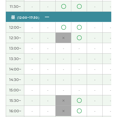
匪浅。 我希望你的猫咪跟你妈妈生活幸福，也希望
〇
〇
11:30~
-
-
-
-
你能找到很适合的公司
( 女性 )
昼
（12:00~17:30）
谢谢您给我上课，和您一起聊天我也很开心！下次
〇
〇
12:00~
-
-
-
-
见！
( 30代 女性 )
〇
12:30~
-
-
×
-
-
わかりやすいレッスンをありがとうございます。
13:00~
-
-
-
-
-
-
予習復習をして早く会話できるようにしていきた
いです。 これからもよろしくお願いいたします。
13:30~
-
-
-
-
-
-
スティッチのシャツかわいかったです！
( 20代 男
14:00~
-
-
-
-
-
-
性 )
14:30~
-
-
-
-
-
-
ありがとうございました！！
( 20代 男性 )
15:00~
-
-
-
-
-
-
〇
15:30~
-
-
×
-
-
ありがとうございました！
( 20代 男性 )
〇
16:00~
-
-
×
-
-