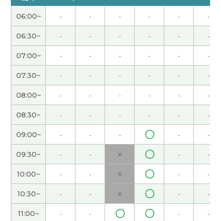
Son老师 今日もレッスンありがとうございまし
06:00~
-
-
-
-
-
-
た。
( 40代 女性 )
06:30~
-
-
-
-
-
-
単語をおぼえるコツは ① 書くこと ② まめに見る
07:00~
-
-
-
-
-
-
ことですね 謝謝
( 50代 女性 )
07:30~
-
-
-
-
-
-
昨天也很高兴跟你聊天。昨天上课的时候其实我有
08:00~
-
-
-
-
-
-
点困， 以后我会尽量早点预约😄
( 女性 )
08:30~
-
-
-
-
-
-
这次跟老师学中文我也非常开心。 我发现用语音方
〇
09:00~
-
-
-
-
-
式学习比视频能更容易集中，所以我以后有时候可
能会用语音方式上课哦
( 女性 )
〇
09:30~
-
-
×
-
-
〇
谢谢你的课。我选择各种各样的资料学习。下次也
10:00~
-
-
×
-
-
请多关照。
( 50代 男性 )
〇
10:30~
-
-
×
-
-
谢谢你每次都给我上这么愉快的课。 这次我也受益
〇
〇
11:00~
-
-
-
-