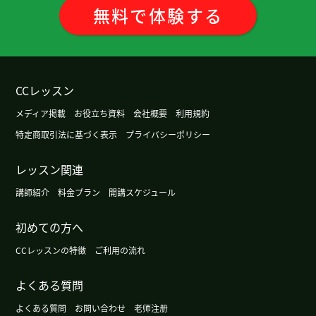
非常感谢您的细心指导😊
無料
で
体験
する
とても優しくて楽しい先生でした。ありがとうござ
いました。
( 50代 女性 )
CCレッスン
你的课很有用。下次我想多说话中文所以我练习很
多。非常感谢！
( 60代 女性 )
メディア掲載
お役立ち資料
会社概要
利用規約
特定商取引法に基づく表示
プライバシーポリシー
日语说得非常好，我很惊讶。像老师一样，我也想
努力使用中文。这是一堂非常愉快的课。非常感
レッスン関連
谢！
講師紹介
料金プラン
開講スケジュール
100次上課おめでとうございます。これからも日中
初めての方へ
の関係が平和的でありますように。
CCレッスンの特徴
ご利用の流れ
先生ありがとうございました。お話は楽しいし、
よくある質問
うまくいかないもどかしい気持ちもわかって応援し
よくある質問
お問い合わせ
老师注册
てくれるので、とても嬉しいです。またよろしくお