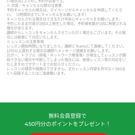
い場合は2コマのご予約が必要です。
次见。
( 80代 男性 )
欠席／キャンセルの際の注意事
予約キャンセルの場合は、マイページからキャンセルを申請してくださ
い。（3時間前までにキャンセルをお願いします）
キャンセルされる場合はできるだけ早めにキャンセルをお願いします。
とても楽しいレッスンでした！
予約したまま欠席が2回以上発生した場合、予約保有数が1回に制限される
場合があります。
講師からレッスンをキャンセルさせていただく場合もございます。その場
感谢您一直以来的精彩课程。老师真的是很棒的
合には振替にて対応いたします。
レッスンの注意事項
人。
レッスン開始時間になりましたら、講師とTeamsにて連絡してください。
10分以上遅刻する場合は講師へメッセージ連絡をお願いします。
万が一、トラブル（停電・ネットワーク障害等）が発生してレッスンが開
初めてでしたが、レッスンは楽しく受けられまし
始できない場合や中断してしまった場合には、振替レッスン等の対応をい
たしますのでサポートまでお知らせください。
た。 ただ、レッスンの前半は機械のような音が ず
レッスンの録音や録画はできません。またレッスン内容を許可なくSNSな
どへ投稿することはご遠慮願います。
ーっと鳴っていて、あまりレッスン環境が良くなっ
たです。 レッスン内容は良かったです。 虽然是第
一次参加，但课程过程很愉快。 不过，前半节课一
直有类似机器发出的噪音，上课环境不是很好。 课
程内容本身还是挺好的。
( 40代 男性 )
無料会員登録で
我跟您聊得很开心。期待下次再见！
( 40代 女性 )
円分のポイントをプレゼント！
450