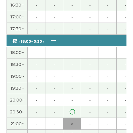
楽しいレッスンどうもありがとうございました。
(
16:30~
-
-
-
-
-
-
70代 男性 )
17:00~
-
-
-
-
-
-
在Teams上无法联系，但可以使用链接吗？
17:30~
-
-
-
-
-
-
https://teams.microsoft.com/meet/47042555752028?
p=3XIAuTohFXdSKfgisy 会議 ID: 470 425 557 520
夜
（18:00~0:30）
28 パスコード: 6YD2kD3d
18:00~
-
-
-
-
-
-
谢谢您
( 女性 )
18:30~
-
-
-
-
-
-
19:00~
-
-
-
-
-
-
非常感谢，老师这次也给了我上课。跟您学习汉语
我很开心。通过跟老师说话我学到了很多词汇，语
19:30~
-
-
-
-
-
-
法和发音。 你的两只猫非常可爱，它们两个一起的
话，不会寂寞，这么好。下次也请多关照。
( 女性 )
20:00~
-
-
-
-
-
-
〇
20:30~
-
-
-
-
-
他是非常好老师，他的上课非常好！很开心了。他
能说日语 我听不懂的话，他帮助我的理解。我想他
21:00~
-
-
×
-
-
-
的上课，再次机会。谢谢！