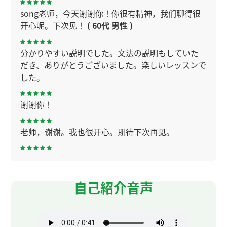
song老师，今天谢谢你！你很有精神，我们聊得很
开心呢。下次见！
( 60代 男性 )
分かりやすい説明でした。文法の説明もしていた
だき、ありがとうございました。楽しいレッスンで
した。
谢谢你！
老师，谢谢。我也很开心。期待下次再见。
老师，谢谢。
自己紹介音声
老师的课总是让人学得津津有味。昨晚我推荐了
indeed，但仔细想想，对于外国人来说，Daijob、
リクルートエージェント、パソナ或者
LinkedIn（APP）可能更合适。