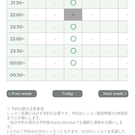
〇
21:30~
-
-
-
-
-
谢谢您的课。下次也请多关照。
( 50代 男性 )
22:00~
-
-
×
-
-
-
〇
22:30~
-
-
-
-
-
谢谢你的课。下次也请多关照。
( 50代 男性 )
〇
23:00~
-
-
-
-
-
とても丁寧に教えて頂いてありがとうございまし
〇
23:30~
-
-
-
-
-
た。
( 70代 男性 )
〇
00:00~
-
-
-
-
-
昨天辛苦了。我也跟你学习很开心。下次一定用
00:30~
-
-
-
-
-
-
ccroom吧。
( 40代 女性 )
谢谢你帮我练习中文对话，希望很快再和你聊天。
Prev week
Today
Next week
いつも丁寧に教えていただきありがとうございま
予約の際の注意事項
レッスン受講には必ず予約が必要です。予約はレッスン開始時間の3時間前
す！
までにお願いします。
（当日予約の場合は予約後Teams/Wechatでも講師と連絡をお願いしま
す）
感谢你亲切愉快的课程。我很高兴能和你聊天。下
1コマのご予約は25分のレッスンとなります。50分のレッスンを受講した