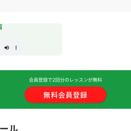
声
下雨。如果春天和秋天的气候能持续下去就好了呢！
( 50代 男性 
します。
( 10代 女性 )
なり大変申し訳ございませんでした。 先生はいつも明るく楽
会員登録で
回分のレッスンが無料
2
ただけますと嬉しいです。
無料会員登録
用淘宝买很多东西。我买了显示屏，但是我第一次看的时候，坏了
宝不买电子商品。下次见面~
( 男性 )
ュール