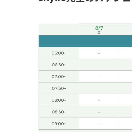
谢谢老师上课。我也聊得很开心。我好好了解了
初次见面，我也认识您很高兴☺️你说我日语很
8/7
金
初次见面，我很高兴。下次见。
( 60代 男性 )
06:00~
-
很高兴认识您。我的教法很好！とても勉強に
06:30~
-
好久不见，谢谢和您一起很开心的时间! 期待
07:00~
-
谢谢！下次再见！
( 50代 男性 )
07:30~
-
08:00~
-
shylie老师，谢谢您帮我学习汉语。在中国
天，我去公司，然后我问同时怎么换货。我觉
08:30~
-
09:00~
-
谢谢你！
( 女性 )