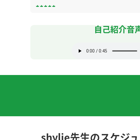
谢谢！下次见！
( 40代 男性 )
自己紹介音
最近气候异常，天气很奇怪！今年上海也总是
谢谢你！
( 女性 )
娘がとても気に入っていました。またお願い
本日は同僚との食事が伸びレッスンの時間と重
おります。よければ今後のレッスンもしてい
shylie老师，谢谢您帮我学习汉语。最近我
了。我的中文不太好，所以我很麻烦。我用淘
谢谢！下次见！
( 40代 男性 )
shylie先生のスケジ