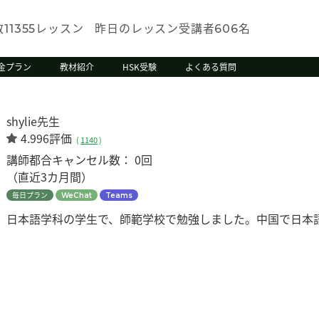
数
レッスン
昨日のレッスン受講者
名
11355
606
金プラン
教材紹介
HSK受験
よくある質問
shylie先生
4.996評価
(
1140
)
講師都合キャンセル数：
0回
（直近3カ月間）
毎日プラン
WeChat
Teams
日本語学科の学生で、師範学校で勉強しました。中国で日本