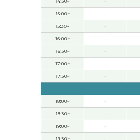
14:30~
-
谢谢你温柔的留言。我会努力解决问题的。老
15:00~
-
15:30~
-
我用生词写了一个短句。 然后和老师一起读课
16:00~
-
谢谢您。下次再见。
( 50代 男性 )
16:30~
-
谢谢您的课。我也跟老师聊天很开心。下次见
17:00~
-
17:30~
-
谢谢！
谢谢
( 男性 )
18:00~
-
谢谢您。下次再见。
( 50代 男性 )
18:30~
-
19:00~
-
哈哈哈，我很开心中国的生活啊！
( 50代 男性 
19:30~
-