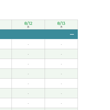
代 女性 )
8/12
8/13
水
木
-
-
-
-
-
-
-
-
-
-
候，坏了。我是外国人，所以换货处理很难。明
-
-
-
-