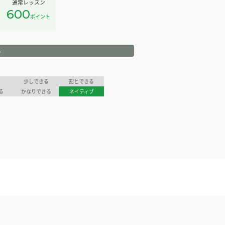
通常レッスン
600
ポイント
ル
少しできる
割とできる
る
かなりできる
ネイティブ