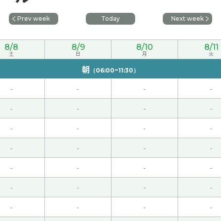
旅游团的好处 。下次见。
( 50代 男性 )
Prev week
Today
Next week
好！ わかりやすく楽しい授業でした！またお願いします！
( 20
8/8
8/9
8/10
8/11
土
日
月
火
朝
（06:00~11:30）
-
-
-
-
なりました。ありがとうございました！
-
-
-
-
下次再见！
( 男性 )
-
-
-
-
-
-
-
-
-
-
-
-
618很有名。我也用淘宝买了显示屏。但是我第一次看显示屏的时
得，淘宝不太好。所以我用京东买了电脑。下次见面~
( 男性 )
-
-
-
-
-
-
-
-