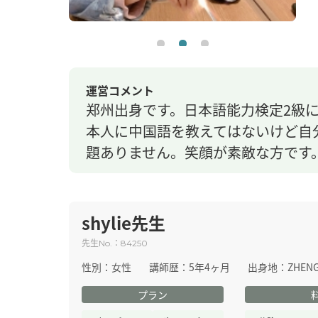
運営コメント
郑州出身です。日本語能力検定2級
本人に中国語を教えてはないけど自
題ありません。笑顔が素敵な方です
shylie先生
先生
：
No.
84250
性別：
女性
講師歴：
5年4ヶ月
出身地：
ZHEN
プラン