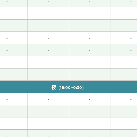
-
-
-
-
师也请好好享受上海吧！我们再见面吧。
( 50代 男性 )
-
-
-
-
-
-
-
-
文。 レッスンはゆっくりとしたペースで丁寧でした。
( 女性 )
-
-
-
-
-
-
-
-
！
( 60代 女性 )
-
-
-
-
-
-
-
-
夜
（18:00~0:30）
-
-
-
-
-
-
-
-
-
-
-
-
)
-
-
-
-