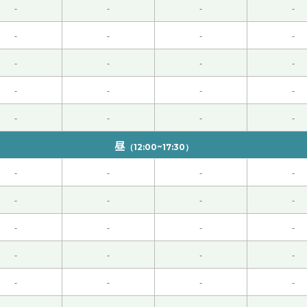
-
-
-
-
，再来！
( 50代 男性 )
-
-
-
-
高兴认识您。五月我来了万州。然后我第一次吃了很多食物。我很
-
-
-
-
-
-
-
-
-
-
-
-
きました。ありがとうございました。
( 60代 男性 )
昼
（12:00~17:30）
老师的前途无量。真羡慕啊。我也认识您很高兴。聊得很开心。
-
-
-
-
-
-
-
-
下次见！
( 40代 男性 )
-
-
-
-
-
-
-
-
-
-
-
-