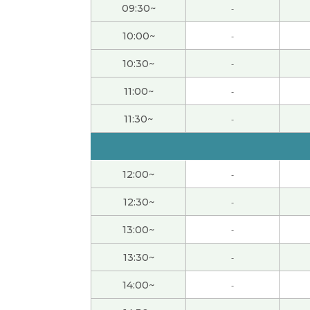
09:30~
-
听了你的话，我明白了老师和上海不合。但是
10:00~
-
shylie老师，谢谢您帮我学习汉语。我也很
10:30~
-
11:00~
-
谢谢。下次再见。
( 男性 )
11:30~
-
久しぶりの授業でしたが楽しくレッスンがで
谢谢张老师上课。哇塞！恭喜恭喜，真好棒 。
12:00~
-
( 50代 男性 )
12:30~
-
很高兴认识你.今天和你聊天很开心，谢谢你，
13:00~
-
13:30~
-
谢谢。下次见！！
( 40代 男性 )
14:00~
-
とても分かりやすかったです！