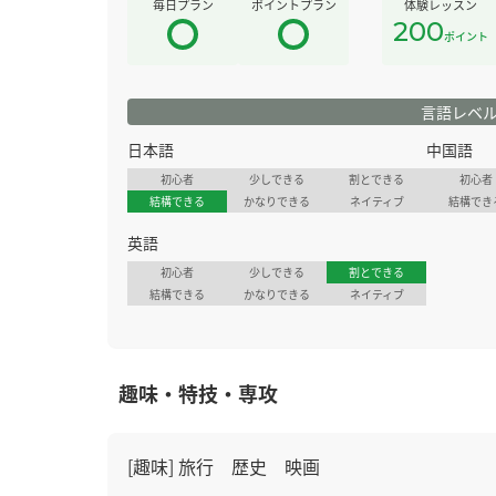
毎日プラン
ポイントプラン
体験レッスン
200
ポイント
言語レベ
日本語
中国語
初心者
少しできる
割とできる
初心者
結構できる
かなりできる
ネイティブ
結構でき
英語
初心者
少しできる
割とできる
結構できる
かなりできる
ネイティブ
趣味・特技・専攻
[趣味] 旅行 歴史 映画