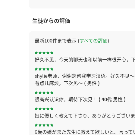
生徒からの評価
最新100件まで表示 (
すべての評価
)
好久不见，今天的聊天也和以前一样很开心，
shylie老师，谢谢您帮我学习汉语。好久不见
有点儿麻烦。下次见～
( 男性 )
很高兴认识你。期待下次见！
( 40代 男性 )
娘に優しく教えて下さり、ありがとうござい
6歳の娘がまた先生に教えて欲しいと、言って