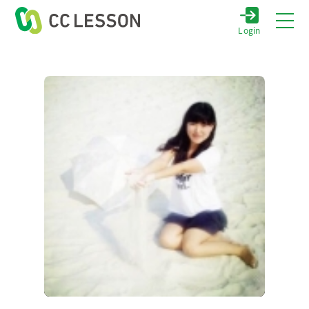
Login