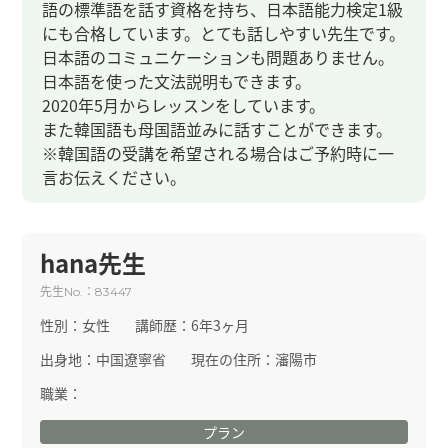
語の標準語を話す資格を持ち、日本語能力検定1級
にも合格しています。とても話しやすい先生です。
日本語のコミュニケーションも問題ありません。
日本語を使った文法説明もできます。
2020年5月からレッスンをしています。
また韓国語も母国語並みに話すことができます。
※韓国語の受講を希望される場合はご予約時に一
言お伝えください。
hana先生
先生
：
No.
83447
性別：
女性
講師歴：
6年3ヶ月
出身地：
中国遼寧省
現在の住所：
瀋陽市
職業：
プラン