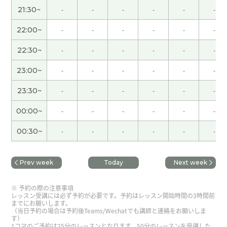
21:30~
-
-
-
-
-
-
和那时候一样，我很高兴。下次课见。
22:00~
-
-
-
-
-
-
まだまだ文字に慣れていない感じですが、次回か
らの本文の内容をとても楽しみにしています。いつ
22:30~
-
-
-
-
-
-
も楽しく教えて頂いてありがとうございます。
( 60
23:00~
-
-
-
-
-
-
代 男性 )
23:30~
-
-
-
-
-
-
ありがとうございました。初心者なりにとても楽し
00:00~
-
-
-
-
-
-
く教えて頂いています。どうかこれからもよろしく
お願いします。
( 60代 男性 )
00:30~
-
-
-
-
-
-
レッスンありがとうございました。読み方や発音
Prev week
Today
Next week
について知らないことを沢山教えて頂きました。早
く慣れて喋れるようになるようにしたいと思いま
予約の際の注意事項
す。どうか今後ともよろしくお願いします。
( 60代
レッスン受講には必ず予約が必要です。予約はレッスン開始時間の3時間前
男性 )
までにお願いします。
（当日予約の場合は予約後Teams/Wechatでも講師と連絡をお願いしま
す）
1コマのご予約は25分のレッスンとなります。50分のレッスンを受講した