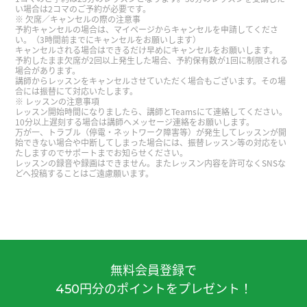
昨日はありがとうございました。早く読めるよう
い場合は2コマのご予約が必要です。
になって実質的なレッスンをして頂けるように頑張
欠席／キャンセルの際の注意事
予約キャンセルの場合は、マイページからキャンセルを申請してくださ
ります。どうかよろしくお願いします。
( 60代 男性
い。（3時間前までにキャンセルをお願いします）
キャンセルされる場合はできるだけ早めにキャンセルをお願いします。
)
予約したまま欠席が2回以上発生した場合、予約保有数が1回に制限される
場合があります。
講師からレッスンをキャンセルさせていただく場合もございます。その場
hana老师，谢谢您的课。今天我在家的电话上接受
合には振替にて対応いたします。
レッスンの注意事項
了诈骗的电话。因为没有马上知道诈骗的电话，所
レッスン開始時間になりましたら、講師とTeamsにて連絡してください。
以我告诉了他我的个人信息，姓名、地址和生年月
10分以上遅刻する場合は講師へメッセージ連絡をお願いします。
万が一、トラブル（停電・ネットワーク障害等）が発生してレッスンが開
日。糟糕。我以后多注意电话和信。下次课见。
始できない場合や中断してしまった場合には、振替レッスン等の対応をい
たしますのでサポートまでお知らせください。
レッスンの録音や録画はできません。またレッスン内容を許可なくSNSな
どへ投稿することはご遠慮願います。
谢谢老师，我们再见面吧！
谢谢老师，明天见！
谢谢老师，下次见！
無料会員登録で
円分のポイントをプレゼント！
谢谢老师，下次见！
450