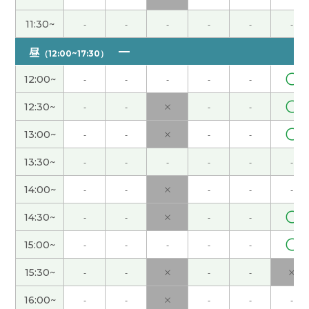
ありがとうございました。次回もどうかよろしくお
願いします。
( 60代 男性 )
11:30~
-
-
-
-
-
-
昼
（12:00~17:30）
ありがとうございました。次回もどうかよろしくお
願いします。
( 60代 男性 )
〇
12:00~
-
-
-
-
-
〇
12:30~
-
-
×
-
-
谢谢!下次见。
( 40代 男性 )
〇
13:00~
-
-
×
-
-
谢谢老师！
( 20代 女性 )
13:30~
-
-
-
-
-
-
ありがとうございました。次回もどうかよろしくお
14:00~
-
-
×
-
-
-
願いします。
( 60代 男性 )
〇
14:30~
-
-
×
-
-
hana老师，谢谢您的课。我知道老师的地方在中国
〇
15:00~
-
-
-
-
-
的北方，所以我没想到今天我们这里的气温和您那
15:30~
-
-
×
-
-
×
里差不多。哈哈。下次课见。
16:00~
-
-
×
-
-
-