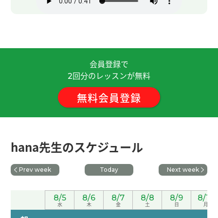
虽然语法和发音很重要，但既然是外国人，我就不
会害羞，会大胆地说出来。下次见！
( 50代 女性 )
謝謝 hana老師😊
( 50代 女性 )
会員登録で
回分のレッスンが無料
谢谢您教我发音和细微的语法知识。下次也请继续
2
指导我。
( 50代 女性 )
無料会員登録
不好意思，下次再見，謝謝。
谢谢老师！ 下次再聊吧！
( 男性 )
hana先生のスケジュール
学習方法について丁寧に教えて頂きありがとうござ
Prev week
Today
Next week
いました。またよろしくお願いいたします。
( 70代
男性 )
8/5
8/6
8/7
8/8
8/9
8/10
水
木
金
土
日
月
いつもありがとうございます。次回もどうかよろし