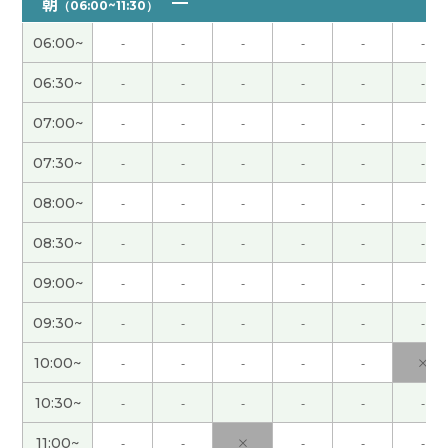
朝
（06:00~11:30）
くお願いします。
( 60代 男性 )
06:00~
-
-
-
-
-
-
いつもありがとうございます。次回もどうかよろし
06:30~
-
-
-
-
-
-
くお願いします。
( 60代 男性 )
07:00~
-
-
-
-
-
-
hana老师，谢谢您的课。三年前我爸、爸的朋友和
07:30~
-
-
-
-
-
-
我儿子去滑过一次雪。那时候儿子看到姥爷滑雪的
样子，他滑得不错，很佩服姥爷。下周我爸妈、老
08:00~
-
-
-
-
-
-
公和儿子要去打高尔夫球，我希望大家都很开心。
08:30~
-
-
-
-
-
-
下次课见
09:00~
-
-
-
-
-
-
いつもありがとうございます！次回もどうかよろし
09:30~
-
-
-
-
-
-
くお願いします。
( 60代 男性 )
10:00~
-
-
-
-
-
×
いつも楽しいレッスンをありがとうございます。次
10:30~
-
-
-
-
-
-
回もどうかよろしくお願いします。
( 60代 男性 )
11:00~
-
-
×
-
-
-