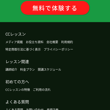
hana老师，谢谢您的课。下周为了帮助儿子搬家我
無料
で
体験
する
要回日本，所以不能上课。下次课见。
いつも楽しいレッスンを有難うございます！今日
も時間を忘れて学ぶことができました。これから
CCレッスン
もどうかよろしくお願いします。早くもうちょっと
メディア掲載
お役立ち資料
会社概要
利用規約
喋れるようになりたいです。
( 60代 男性 )
特定商取引法に基づく表示
プライバシーポリシー
谢谢老师，下次见！
レッスン関連
谢谢老师，明天见！
講師紹介
料金プラン
開講スケジュール
初めての方へ
hana老师，谢谢您的课。我来中国来了三年半了。
今年春节我突然喜欢吃瓜子了。有机会我想挑战吃
CCレッスンの特徴
ご利用の流れ
麻辣烫。下次课见。
よくある質問
谢谢老师，下次见！
よくある質問
お問い合わせ
老师注册