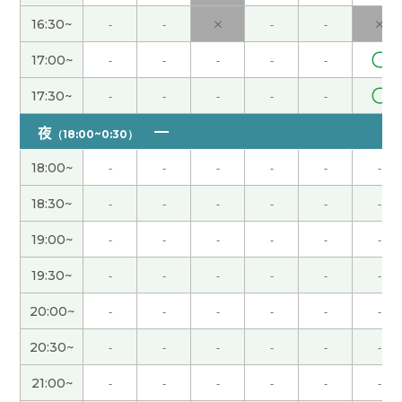
ありがとうございました！次回もどうかよろしくお
16:30~
-
-
×
-
-
×
願いします！
( 60代 男性 )
〇
17:00~
-
-
-
-
-
ありがとうございました！次回もどうかよろしくお
〇
17:30~
-
-
-
-
-
願いします！
( 60代 男性 )
夜
（18:00~0:30）
老师，谢谢您！今天的课我也学得很开心。
18:00~
-
-
-
-
-
-
本日も丁寧なレッスンを賜り誠にありがとうござ
18:30~
-
-
-
-
-
-
いました。次回もどうかよろしくお願いします。
(
60代 男性 )
19:00~
-
-
-
-
-
-
19:30~
-
-
-
-
-
-
レッスンありがとうございました。次回もどうかよ
ろしくお願いします！
( 60代 男性 )
20:00~
-
-
-
-
-
-
20:30~
-
-
-
-
-
-
hana老师，谢谢您的课。今天我去隔壁家告别一下
的时候遇到了我儿子的老朋友。他小时候几乎每天
21:00~
-
-
-
-
-
-
都来我家，和我儿子们玩游戏。他跟我说话的方式