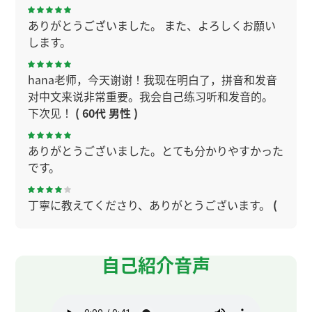
ありがとうございました。 また、よろしくお願い
します。
hana老师，今天谢谢！我现在明白了，拼音和发音
对中文来说非常重要。我会自己练习听和发音的。
下次见！
( 60代 男性 )
ありがとうございました。とても分かりやすかった
です。
丁寧に教えてくださり、ありがとうございます。
(
70代 女性 )
とても丁寧に発音指導していただきました。もっと
自己紹介音声
中国語の勉強をしたいと思います。ありがとうござ
いました。