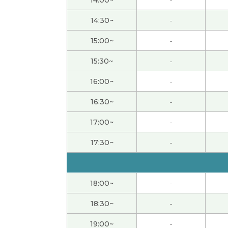
まだまだ文字に慣れていない感じですが、次
男性 )
14:30~
-
ありがとうございました。初心者なりにとて
15:00~
-
15:30~
-
レッスンありがとうございました。読み方や
どうか今後ともよろしくお願いします。
( 60
16:00~
-
16:30~
-
昨日はありがとうございました。早く読める
17:00~
-
hana老师，谢谢您的课。今天我在家的电话
17:30~
-
糕。我以后多注意电话和信。下次课见。
谢谢老师，我们再见面吧！
18:00~
-
谢谢老师，明天见！
18:30~
-
19:00~
-