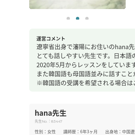
運営コメント
遼寧省出身で瀋陽にお住いのhana
とても話しやすい先生です。日本語
2020年5月からレッスンをしていま
また韓国語も母国語並みに話すこと
※韓国語の受講を希望される場合は
hana先生
先生
：
No.
83447
性別：
女性
講師歴：
6年3ヶ月
出身地：
中国遼