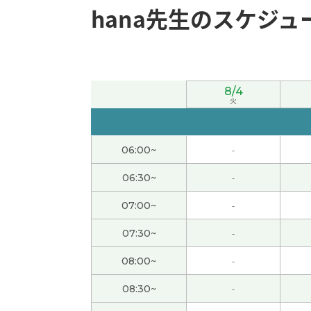
hana先生のスケジュ
hana老师，谢谢您的课。三年前我爸、爸的
子要去打高尔夫球，我希望大家都很开心。下
いつもありがとうございます！次回もどうか
8/4
火
いつも楽しいレッスンをありがとうございま
06:00~
-
ありがとうございました。次回もどうかよろ
06:30~
-
ありがとうございました。次回もどうかよろ
07:00~
-
谢谢!下次见。
( 40代 男性 )
07:30~
-
08:00~
-
谢谢老师！
( 20代 女性 )
08:30~
-
ありがとうございました。次回もどうかよろ