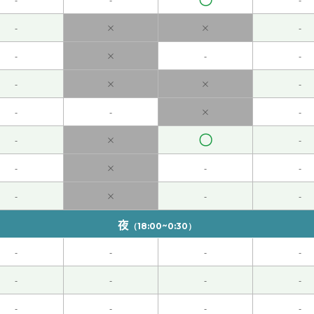
回からの本文の内容をとても楽しみにしています。いつも楽し
-
×
×
-
も楽しく教えて頂いています。どうかこれからもよろしくお願
-
×
-
-
-
×
×
-
発音について知らないことを沢山教えて頂きました。早く慣れ
代 男性 )
-
-
×
-
〇
-
×
-
ようになって実質的なレッスンをして頂けるように頑張ります
-
×
-
-
上接受了诈骗的电话。因为没有马上知道诈骗的电话，所以我告
-
×
-
-
夜
（18:00~0:30）
-
-
-
-
-
-
-
-
-
-
-
-