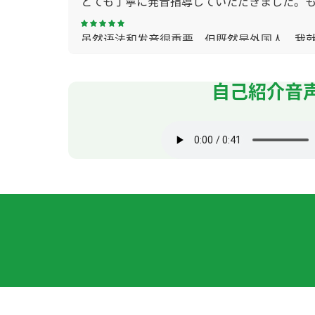
とても丁寧に発音指導していただきました。
虽然语法和发音很重要，但既然是外国人，我
謝謝 hana老師😊
( 50代 女性 )
自己紹介音
谢谢您教我发音和细微的语法知识。下次也请
不好意思，下次再見，謝謝。
谢谢老师！ 下次再聊吧！
( 男性 )
学習方法について丁寧に教えて頂きありがと
いつもありがとうございます。次回もどうか
いつもありがとうございます。次回もどうか