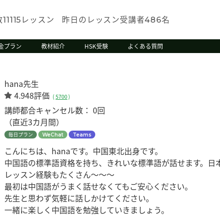
数
レッスン
昨日のレッスン受講者
名
11115
486
金プラン
教材紹介
HSK受験
よくある質問
hana先生
4.948評価
(
5700
)
講師都合キャンセル数：
0回
（直近3カ月間）
毎日プラン
WeChat
Teams
こんにちは、hanaです。中国東北出身です。
中国語の標準語資格を持ち、きれいな標準語が話せます。日
レッスン経験もたくさん～～～
最初は中国語がうまく話せなくてもご安心ください。
先生と思わず気軽に話しかけてください。
一緒に楽しく中国語を勉強していきましょう。