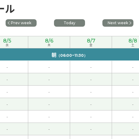
ール
朋友和我儿子去滑过一次雪。那时候儿子看到姥爷滑雪的样子，
次课见
Prev week
Today
Next week
よろしくお願いします。
( 60代 男性 )
8/5
8/6
8/7
8/8
水
木
金
土
す。次回もどうかよろしくお願いします。
( 60代 男性 )
朝
（06:00~11:30）
-
-
-
-
しくお願いします。
( 60代 男性 )
-
-
-
-
しくお願いします。
( 60代 男性 )
-
-
-
-
-
-
-
-
-
-
-
-
-
-
-
-
しくお願いします。
( 60代 男性 )