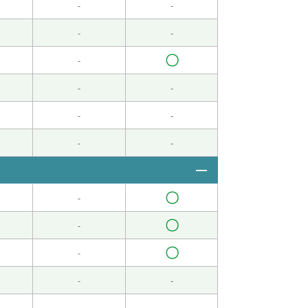
-
-
。哈哈。下次课见。
-
-
〇
-
-
-
-
-
-
-
 )
〇
-
〇
-
〇
-
家，和我儿子们玩游戏。他跟我说话的方式和那时
-
-
-
-