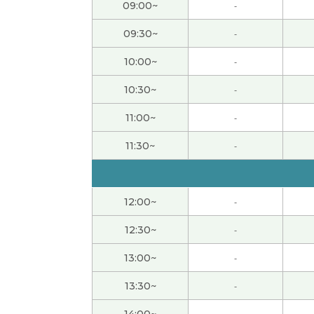
09:00~
-
hana老师，谢谢您的课。我知道老师的地方
09:30~
-
10:00~
-
ありがとうございました！次回もどうかよろ
10:30~
-
ありがとうございました！次回もどうかよろ
11:00~
-
老师，谢谢您！今天的课我也学得很开心。
11:30~
-
本日も丁寧なレッスンを賜り誠にありがとう
12:00~
-
レッスンありがとうございました。次回もど
12:30~
-
13:00~
-
hana老师，谢谢您的课。今天我去隔壁家告
候一样，我很高兴。下次课见。
13:30~
-
14:00~
-