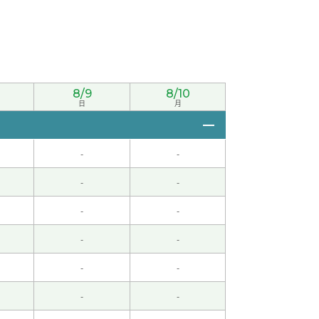
他滑得不错，很佩服姥爷。下周我爸妈、老公和儿
8/9
8/10
日
月
-
-
-
-
-
-
-
-
-
-
-
-