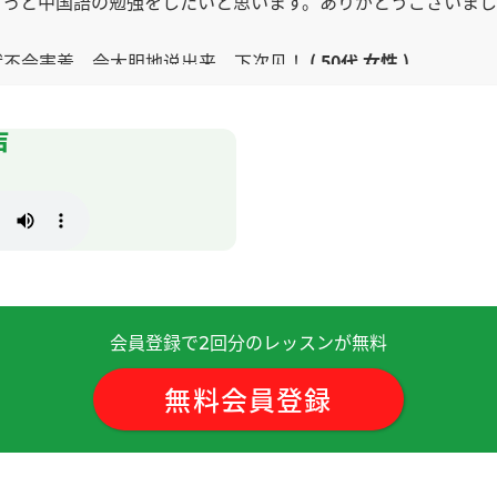
もっと中国語の勉強をしたいと思います。ありがとうございま
就不会害羞，会大胆地说出来。下次见！
( 50代 女性 )
声
继续指导我。
( 50代 女性 )
会員登録で
回分のレッスンが無料
2
うございました。またよろしくお願いいたします。
( 70代 男性 )
無料会員登録
よろしくお願いします。
( 60代 男性 )
よろしくお願いします。
( 60代 男性 )