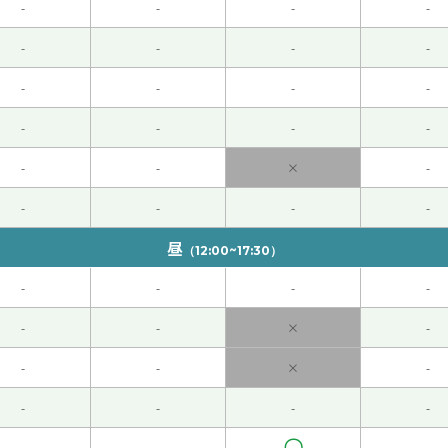
-
-
-
-
在中国的北方，所以我没想到今天我们这里的气温和您那里差不多
-
-
-
-
-
-
-
-
しくお願いします！
( 60代 男性 )
-
-
-
-
しくお願いします！
( 60代 男性 )
-
-
×
-
-
-
-
-
昼
（12:00~17:30）
ございました。次回もどうかよろしくお願いします。
( 60代 男性
-
-
-
-
うかよろしくお願いします！
( 60代 男性 )
-
-
×
-
-
-
×
-
别一下的时候遇到了我儿子的老朋友。他小时候几乎每天都来我
-
-
-
-
〇
-
-
-