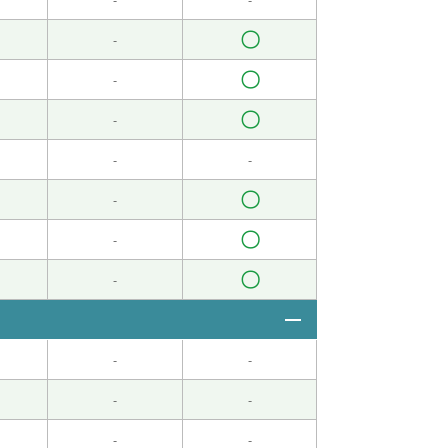
く教えて頂いてありがとうございます。
( 60代
〇
-
いします。
( 60代 男性 )
〇
-
〇
-
て喋れるようになるようにしたいと思います。
-
-
〇
-
。どうかよろしくお願いします。
( 60代 男性 )
〇
-
诉了他我的个人信息，姓名、地址和生年月日。糟
〇
-
-
-
-
-
-
-