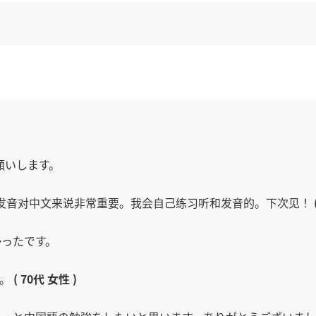
願いします。
和发音对中文来说非常重要。我会自己练习听和发音的。下次见！
かったです。
す。
( 70代 女性 )