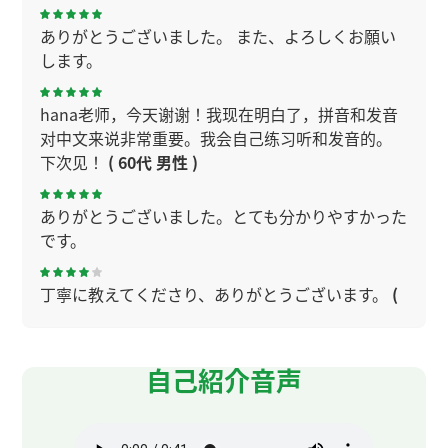
ありがとうございました。 また、よろしくお願い
します。
hana老师，今天谢谢！我现在明白了，拼音和发音
对中文来说非常重要。我会自己练习听和发音的。
下次见！
( 60代 男性 )
ありがとうございました。とても分かりやすかった
です。
丁寧に教えてくださり、ありがとうございます。
(
70代 女性 )
とても丁寧に発音指導していただきました。もっと
自己紹介音声
中国語の勉強をしたいと思います。ありがとうござ
いました。