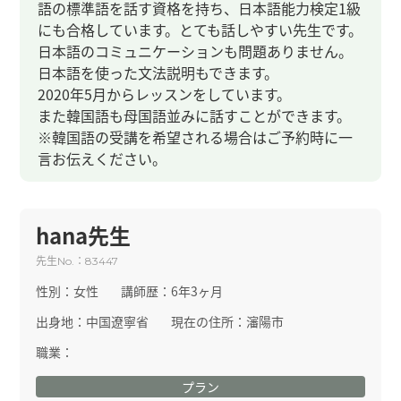
語の標準語を話す資格を持ち、日本語能力検定1級
にも合格しています。とても話しやすい先生です。
日本語のコミュニケーションも問題ありません。
日本語を使った文法説明もできます。
2020年5月からレッスンをしています。
また韓国語も母国語並みに話すことができます。
※韓国語の受講を希望される場合はご予約時に一
言お伝えください。
hana先生
先生
：
No.
83447
性別：
女性
講師歴：
6年3ヶ月
出身地：
中国遼寧省
現在の住所：
瀋陽市
職業：
プラン