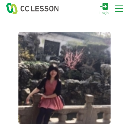
Login