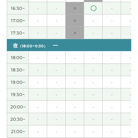
ありがとうございました！次回もどうかよろしくお
〇
16:30~
-
-
×
-
-
願いします！
( 60代 男性 )
17:00~
-
-
×
-
-
-
ありがとうございました！次回もどうかよろしくお
17:30~
-
-
×
-
-
-
願いします！
( 60代 男性 )
夜
（18:00~0:30）
老师，谢谢您！今天的课我也学得很开心。
18:00~
-
-
-
-
-
-
本日も丁寧なレッスンを賜り誠にありがとうござ
18:30~
-
-
-
-
-
-
いました。次回もどうかよろしくお願いします。
(
60代 男性 )
19:00~
-
-
-
-
-
-
19:30~
-
-
-
-
-
-
レッスンありがとうございました。次回もどうかよ
ろしくお願いします！
( 60代 男性 )
20:00~
-
-
-
-
-
-
20:30~
-
-
-
-
-
-
hana老师，谢谢您的课。今天我去隔壁家告别一下
的时候遇到了我儿子的老朋友。他小时候几乎每天
21:00~
-
-
-
-
-
-
都来我家，和我儿子们玩游戏。他跟我说话的方式