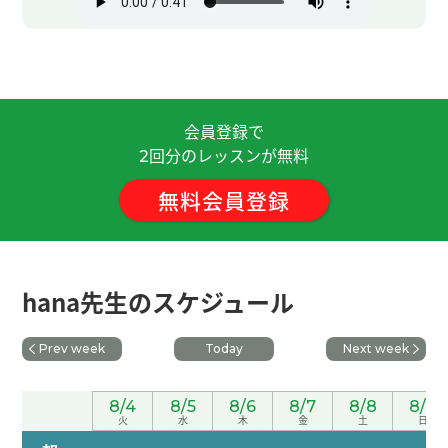
虽然语法和发音很重要，但既然是外国人，我就不
会害羞，会大胆地说出来。下次见！
( 50代 女性 )
謝謝 hana老師😊
( 50代 女性 )
会員登録で
回分のレッスンが無料
谢谢您教我发音和细微的语法知识。下次也请继续
2
指导我。
( 50代 女性 )
無料会員登録
不好意思，下次再見，謝謝。
谢谢老师！ 下次再聊吧！
( 男性 )
hana先生のスケジュール
学習方法について丁寧に教えて頂きありがとうござ
Prev week
Today
Next week
いました。またよろしくお願いいたします。
( 70代
男性 )
8/4
8/5
8/6
8/7
8/8
8/9
火
水
木
金
土
日
いつもありがとうございます。次回もどうかよろし