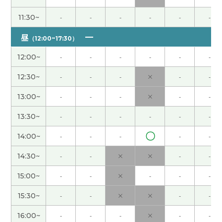
ありがとうございました。次回もどうかよろしくお
願いします。
( 60代 男性 )
11:30~
-
-
-
-
-
-
昼
（12:00~17:30）
ありがとうございました。次回もどうかよろしくお
願いします。
( 60代 男性 )
12:00~
-
-
-
-
-
-
12:30~
-
-
-
×
-
-
谢谢!下次见。
( 40代 男性 )
13:00~
-
-
-
×
-
-
谢谢老师！
( 20代 女性 )
13:30~
-
-
-
-
-
-
〇
ありがとうございました。次回もどうかよろしくお
14:00~
-
-
-
-
-
願いします。
( 60代 男性 )
14:30~
-
-
×
×
-
-
hana老师，谢谢您的课。我知道老师的地方在中国
15:00~
-
-
×
-
-
-
的北方，所以我没想到今天我们这里的气温和您那
15:30~
-
-
×
×
-
-
里差不多。哈哈。下次课见。
16:00~
-
-
-
×
-
-