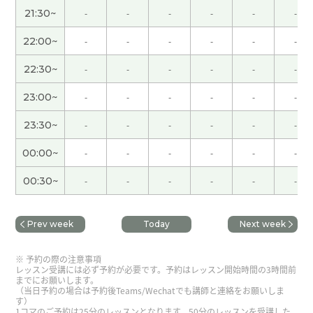
21:30~
-
-
-
-
-
-
和那时候一样，我很高兴。下次课见。
22:00~
-
-
-
-
-
-
まだまだ文字に慣れていない感じですが、次回か
らの本文の内容をとても楽しみにしています。いつ
22:30~
-
-
-
-
-
-
も楽しく教えて頂いてありがとうございます。
( 60
23:00~
-
-
-
-
-
-
代 男性 )
23:30~
-
-
-
-
-
-
ありがとうございました。初心者なりにとても楽し
00:00~
-
-
-
-
-
-
く教えて頂いています。どうかこれからもよろしく
お願いします。
( 60代 男性 )
00:30~
-
-
-
-
-
-
レッスンありがとうございました。読み方や発音
Prev week
Today
Next week
について知らないことを沢山教えて頂きました。早
く慣れて喋れるようになるようにしたいと思いま
予約の際の注意事項
す。どうか今後ともよろしくお願いします。
( 60代
レッスン受講には必ず予約が必要です。予約はレッスン開始時間の3時間前
男性 )
までにお願いします。
（当日予約の場合は予約後Teams/Wechatでも講師と連絡をお願いしま
す）
1コマのご予約は25分のレッスンとなります。50分のレッスンを受講した