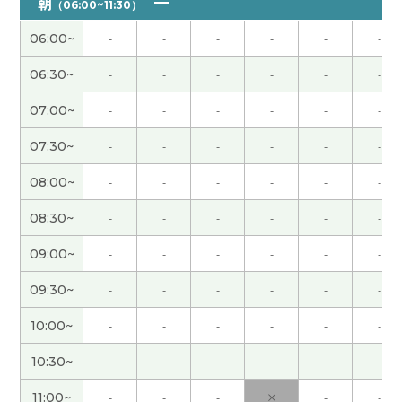
朝
（06:00~11:30）
くお願いします。
( 60代 男性 )
06:00~
-
-
-
-
-
-
いつもありがとうございます。次回もどうかよろし
06:30~
-
-
-
-
-
-
くお願いします。
( 60代 男性 )
07:00~
-
-
-
-
-
-
hana老师，谢谢您的课。三年前我爸、爸的朋友和
07:30~
-
-
-
-
-
-
我儿子去滑过一次雪。那时候儿子看到姥爷滑雪的
样子，他滑得不错，很佩服姥爷。下周我爸妈、老
08:00~
-
-
-
-
-
-
公和儿子要去打高尔夫球，我希望大家都很开心。
08:30~
-
-
-
-
-
-
下次课见
09:00~
-
-
-
-
-
-
いつもありがとうございます！次回もどうかよろし
09:30~
-
-
-
-
-
-
くお願いします。
( 60代 男性 )
10:00~
-
-
-
-
-
-
いつも楽しいレッスンをありがとうございます。次
10:30~
-
-
-
-
-
-
回もどうかよろしくお願いします。
( 60代 男性 )
11:00~
-
-
-
×
-
-