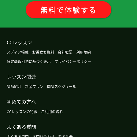
hana老师，谢谢您的课。下周为了帮助儿子搬家我
無料
で
体験
する
要回日本，所以不能上课。下次课见。
いつも楽しいレッスンを有難うございます！今日
も時間を忘れて学ぶことができました。これから
CCレッスン
もどうかよろしくお願いします。早くもうちょっと
メディア掲載
お役立ち資料
会社概要
利用規約
喋れるようになりたいです。
( 60代 男性 )
特定商取引法に基づく表示
プライバシーポリシー
谢谢老师，下次见！
レッスン関連
谢谢老师，明天见！
講師紹介
料金プラン
開講スケジュール
初めての方へ
hana老师，谢谢您的课。我来中国来了三年半了。
今年春节我突然喜欢吃瓜子了。有机会我想挑战吃
CCレッスンの特徴
ご利用の流れ
麻辣烫。下次课见。
よくある質問
谢谢老师，下次见！
よくある質問
お問い合わせ
老师注册