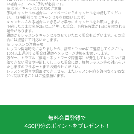
昨日はありがとうございました。早く読めるよう
い場合は2コマのご予約が必要です。
になって実質的なレッスンをして頂けるように頑張
欠席／キャンセルの際の注意事
予約キャンセルの場合は、マイページからキャンセルを申請してくださ
ります。どうかよろしくお願いします。
( 60代 男性
い。（3時間前までにキャンセルをお願いします）
キャンセルされる場合はできるだけ早めにキャンセルをお願いします。
)
予約したまま欠席が2回以上発生した場合、予約保有数が1回に制限される
場合があります。
講師からレッスンをキャンセルさせていただく場合もございます。その場
hana老师，谢谢您的课。今天我在家的电话上接受
合には振替にて対応いたします。
レッスンの注意事項
了诈骗的电话。因为没有马上知道诈骗的电话，所
レッスン開始時間になりましたら、講師とTeamsにて連絡してください。
以我告诉了他我的个人信息，姓名、地址和生年月
10分以上遅刻する場合は講師へメッセージ連絡をお願いします。
万が一、トラブル（停電・ネットワーク障害等）が発生してレッスンが開
日。糟糕。我以后多注意电话和信。下次课见。
始できない場合や中断してしまった場合には、振替レッスン等の対応をい
たしますのでサポートまでお知らせください。
レッスンの録音や録画はできません。またレッスン内容を許可なくSNSな
どへ投稿することはご遠慮願います。
谢谢老师，我们再见面吧！
谢谢老师，明天见！
谢谢老师，下次见！
無料会員登録で
円分のポイントをプレゼント！
谢谢老师，下次见！
450