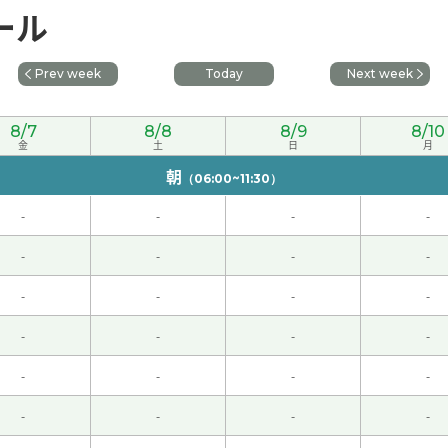
ール
よろしくお願いします。
( 60代 男性 )
Prev week
Today
Next week
朋友和我儿子去滑过一次雪。那时候儿子看到姥爷滑雪的样子，
次课见
8/7
8/8
8/9
8/10
金
土
日
月
よろしくお願いします。
( 60代 男性 )
朝
（06:00~11:30）
-
-
-
-
す。次回もどうかよろしくお願いします。
( 60代 男性 )
-
-
-
-
しくお願いします。
( 60代 男性 )
-
-
-
-
しくお願いします。
( 60代 男性 )
-
-
-
-
-
-
-
-
-
-
-
-