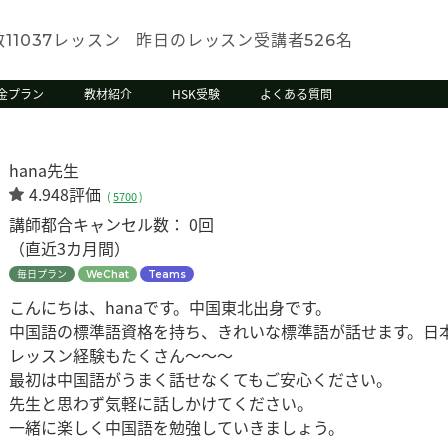
数
レッスン
昨日のレッスン受講者
名
11037
526
金プラン
教材紹介
HSK受験
よくある質問
hana先生
4.948評価
(
5700
)
講師都合キャンセル数：
0回
（直近3カ月間）
毎日プラン
WeChat
Teams
こんにちは、hanaです。中国東北出身です。
中国語の標準語資格を持ち、きれいな標準語が話せます。日
レッスン経験もたくさん～～～
最初は中国語がうまく話せなくてもご安心ください。
先生と思わず気軽に話しかけてください。
一緒に楽しく中国語を勉強していきましょう。