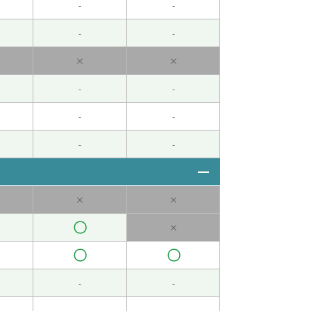
-
-
-
-
×
×
。哈哈。下次课见。
-
-
-
-
-
-
×
×
 )
〇
×
〇
〇
-
-
家，和我儿子们玩游戏。他跟我说话的方式和那时
-
-