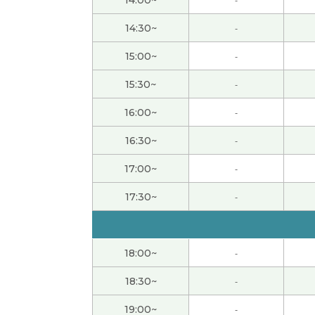
候一样，我很高兴。下次课见。
14:30~
-
まだまだ文字に慣れていない感じですが、次
男性 )
15:00~
-
15:30~
-
ありがとうございました。初心者なりにとて
16:00~
-
レッスンありがとうございました。読み方や
16:30~
-
どうか今後ともよろしくお願いします。
( 60
17:00~
-
昨日はありがとうございました。早く読める
17:30~
-
hana老师，谢谢您的课。今天我在家的电话
糕。我以后多注意电话和信。下次课见。
18:00~
-
谢谢老师，我们再见面吧！
18:30~
-
19:00~
-