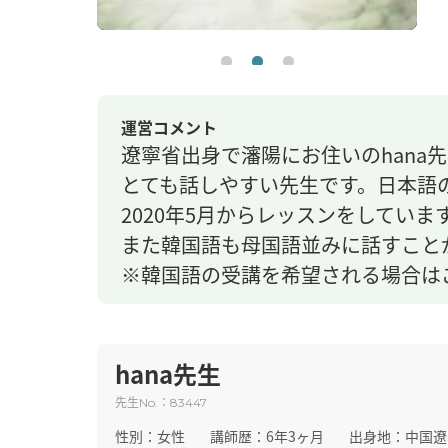
運営コメント
遼寧省出身で瀋陽にお住いのhana
とても話しやすい先生です。日本語
2020年5月からレッスンをしていま
また韓国語も母国語並みに話すこと
※韓国語の受講を希望される場合は
hana先生
先生
：
No.
83447
性別：
女性
講師歴：
6年3ヶ月
出身地：
中国遼