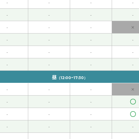
-
-
-
-
しくお願いします。
( 60代 男性 )
-
-
-
-
-
-
-
×
在中国的北方，所以我没想到今天我们这里的气温和您那里差不多
-
-
-
-
しくお願いします！
( 60代 男性 )
-
-
-
-
しくお願いします！
( 60代 男性 )
-
-
-
-
昼
（12:00~17:30）
-
-
-
×
ございました。次回もどうかよろしくお願いします。
( 60代 男性
〇
-
-
-
〇
-
-
-
うかよろしくお願いします！
( 60代 男性 )
-
-
-
-
别一下的时候遇到了我儿子的老朋友。他小时候几乎每天都来我
-
-
-
-