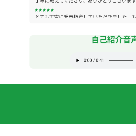
丁寧に教えてくださり、ありがとうございま
とても丁寧に発音指導していただきました。
虽然语法和发音很重要，但既然是外国人，我
自己紹介音
謝謝 hana老師😊
( 50代 女性 )
谢谢您教我发音和细微的语法知识。下次也请
不好意思，下次再見，謝謝。
谢谢老师！ 下次再聊吧！
( 男性 )
学習方法について丁寧に教えて頂きありがと
いつもありがとうございます。次回もどうか