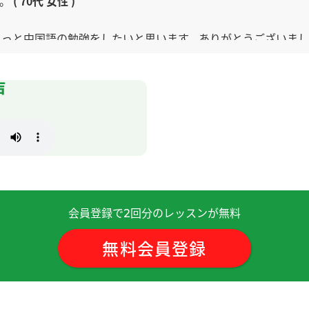
す。
( 70代 女性 )
もっと中国語の勉強をしたいと思います。ありがとうございま
就不会害羞，会大胆地说出来。下次见！
( 50代 女性 )
声
继续指导我。
( 50代 女性 )
会員登録で
回分のレッスンが無料
2
無料会員登録
うございました。またよろしくお願いいたします。
( 70代 男性 )
よろしくお願いします。
( 60代 男性 )