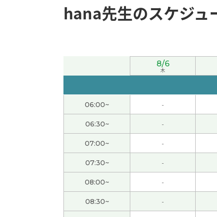
hana先生のスケジュ
いつもありがとうございます。次回もどうか
hana老师，谢谢您的课。三年前我爸、爸的
子要去打高尔夫球，我希望大家都很开心。下
8/6
木
いつもありがとうございます！次回もどうか
06:00~
-
いつも楽しいレッスンをありがとうございま
06:30~
-
ありがとうございました。次回もどうかよろ
07:00~
-
ありがとうございました。次回もどうかよろ
07:30~
-
08:00~
-
谢谢!下次见。
( 40代 男性 )
08:30~
-
谢谢老师！
( 20代 女性 )