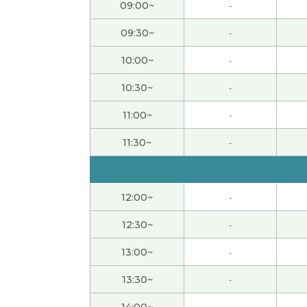
09:00~
-
ありがとうございました。次回もどうかよろ
09:30~
-
10:00~
-
hana老师，谢谢您的课。我知道老师的地方
10:30~
-
ありがとうございました！次回もどうかよろ
11:00~
-
ありがとうございました！次回もどうかよろ
11:30~
-
老师，谢谢您！今天的课我也学得很开心。
12:00~
-
本日も丁寧なレッスンを賜り誠にありがとう
12:30~
-
13:00~
-
レッスンありがとうございました。次回もど
13:30~
-
hana老师，谢谢您的课。今天我去隔壁家告
14:00~
-