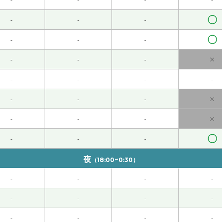
〇
-
-
-
回からの本文の内容をとても楽しみにしています。いつも楽し
〇
-
-
-
-
-
-
×
も楽しく教えて頂いています。どうかこれからもよろしくお願
-
-
-
-
発音について知らないことを沢山教えて頂きました。早く慣れ
-
-
-
×
代 男性 )
-
-
-
×
ようになって実質的なレッスンをして頂けるように頑張ります
〇
-
-
-
上接受了诈骗的电话。因为没有马上知道诈骗的电话，所以我告
夜
（18:00~0:30）
-
-
-
-
-
-
-
-
-
-
-
-