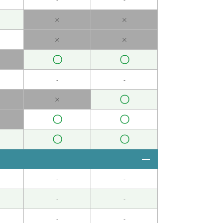
×
×
く教えて頂いてありがとうございます。
( 60代
×
×
〇
〇
いします。
( 60代 男性 )
-
-
て喋れるようになるようにしたいと思います。
〇
×
〇
〇
。どうかよろしくお願いします。
( 60代 男性 )
〇
〇
诉了他我的个人信息，姓名、地址和生年月日。糟
-
-
-
-
-
-