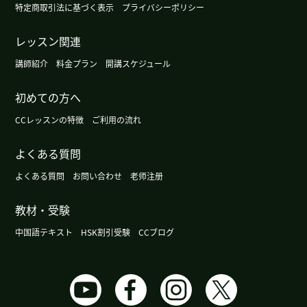
谢谢老师！我听说在中国,存在医学世袭的传统（如
特定商取引法に基づく表示
プライバシーポリシー
医家或汉方医世家）,医术和经验会由父辈传给子
辈。看来老师体内也流淌着源远流长的中医传统血
レッスン関連
脉啊！老师的曾祖父看起来真像个仙人呢,哈哈哈。
講師紹介
料金プラン
開講スケジュール
我期待接下来的课。下次见～
初めての方へ
谢谢老师，和您聊天很开心，下次见！
( 40代 )
CCレッスンの特徴
ご利用の流れ
空海还在，不死。有时间，你也去高野山吧。
( 50
よくある質問
代 男性 )
よくある質問
お問い合わせ
老师注册
谢谢您的课！我也很高兴认识您，跟您聊天让我想
教材・受験
起了在厦门度过的时光，感到非常开心。期待下次
再见。
中国語テキスト
HSK割引受験
CCブログ
我也想去天涯海角看看浪漫的风景。谢谢老师，下
次见。
( 女性 )