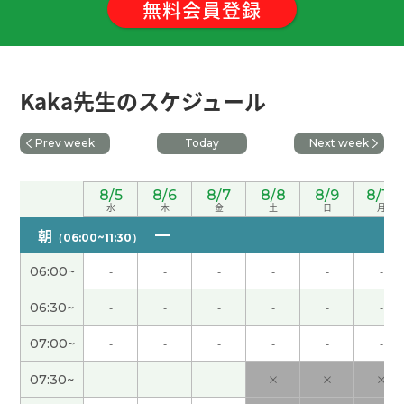
無料会員登録
谢谢老师！因为和老师练习了微信, 现在可以放心了
哈哈哈。必须喝像“王老吉”这样的“凉茶”—这是一
种含有能清热解毒的植物和“中药”的中国草药茶。
我喜欢喝冰镇啤酒哈哈哈。我期待接下来的课。下
Kaka先生のスケジュール
次见～
谢谢老师，下次见！
( 女性 )
Prev week
Today
Next week
我觉得夫妻之间也需要有各自的空间，不一定什么
8/5
8/6
8/7
8/8
8/9
8/10
水
木
金
土
日
月
事情都要一起做。期待下次见！
( 男性 )
朝
（06:00~11:30）
ありがとうございました 2年後ちょい不安ですw
(
06:00~
-
-
-
-
-
-
50代 男性 )
06:30~
-
-
-
-
-
-
日本也每天都像在蒸桑拿一样。让人想吃点冰凉的
07:00~
-
-
-
-
-
-
东西。不过，冷的东西吃多了也伤身体，确实得注
意。谢谢老师，下次见！
( 女性 )
07:30~
-
-
-
×
×
×