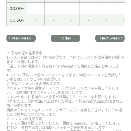
贬值能趋于稳定,这样就能去海外旅行了。我期待接
00:00~
-
-
-
-
-
-
下来的课。下次见～
00:30~
-
-
-
-
-
-
谢谢您的课。最近下雨很多的情况已经习惯。下雨
后我也感觉凉快。下次见～
Prev week
Today
Next week
谢谢老师，下次见！
( 60代 男性 )
予約の際の注意事項
レッスン受講には必ず予約が必要です。予約はレッスン開始時間の3時間前
までにお願いします。
老师，在此期间请注意身体健康。
( 女性 )
（当日予約の場合は予約後Teams/Wechatでも講師と連絡をお願いしま
す）
1コマのご予約は25分のレッスンとなります。50分のレッスンを受講した
い場合は2コマのご予約が必要です。
老师是一个爱护自然的人。我很佩服您。
( 女性 )
欠席／キャンセルの際の注意事
予約キャンセルの場合は、マイページからキャンセルを申請してくださ
い。（3時間前までにキャンセルをお願いします）
キャンセルされる場合はできるだけ早めにキャンセルをお願いします。
反倒要感谢你一直以来的鼓励。虽然我曾几次考虑
予約したまま欠席が2回以上発生した場合、予約保有数が1回に制限される
过要退出CC课程,但能坚持到现在,毫无疑问全靠老师
場合があります。
講師からレッスンをキャンセルさせていただく場合もございます。その場
的帮助。非常感谢。今后也请您继续给予指导和鞭
合には振替にて対応いたします。
策。
レッスンの注意事項
レッスン開始時間になりましたら、講師とTeamsにて連絡してください。
10分以上遅刻する場合は講師へメッセージ連絡をお願いします。