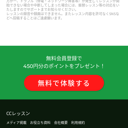
万が一、トラブル（停電・ネットワーク障害等）が発生してレッスンが開
赛马很有意思。
( 50代 男性 )
始できない場合や中断してしまった場合には、振替レッスン等の対応をい
たしますのでサポートまでお知らせください。
レッスンの録音や録画はできません。またレッスン内容を許可なくSNSな
どへ投稿することはご遠慮願います。
我每年都能减肥成功，这说明我每年都会胖回来😂
(
男性 )
谢谢您！我很开心
我有一辆电动车。日本比较少。好处是非常安静在
無料会員登録で
家充电非常方便。下次见吧。
( 男性 )
円分のポイントをプレゼント！
450
参加演讲比赛的选手都很厉害呢！期待下次见面！
(
無料
で
体験
する
男性 )
中国有很多历史，传统的习惯。还有每个时代有特
色服装。。哪个都很好，再加上，中国的自然很雄
CCレッスン
伟。我也希望延续大自然的美丽。
( 女性 )
メディア掲載
お役立ち資料
会社概要
利用規約