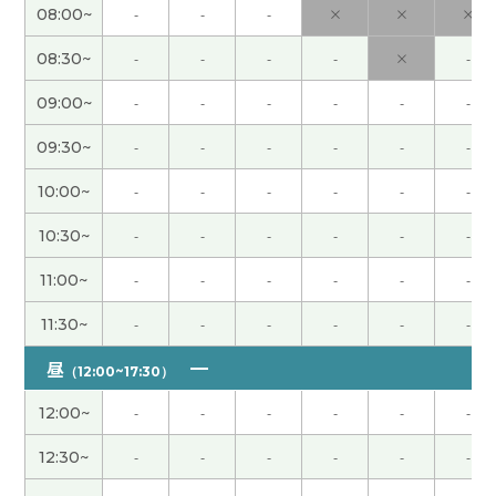
08:00~
-
-
-
×
×
×
谢谢您，老师。您太棒了
( 70代 男性 )
08:30~
-
-
-
-
×
-
谢谢老师，老师的课总是非常有意思。我很期待下
09:00~
-
-
-
-
-
-
次见。
( 女性 )
09:30~
-
-
-
-
-
-
谢谢老师，上课很开心。我也想喝手工茶。下次
10:00~
-
-
-
-
-
-
见！
( 60代 男性 )
10:30~
-
-
-
-
-
-
谢谢老师，在日本现在也很少男人改姓氏，周边的
11:00~
-
-
-
-
-
-
人应该觉得有特别的理由，但是女人是出身名门家
庭而且没有兄弟的话，有时候对象男人会改姓氏
(
11:30~
-
-
-
-
-
-
40代 )
昼
（12:00~17:30）
听到老师不可思议的故事，我真的吓了一跳。谢谢
12:00~
-
-
-
-
-
-
老师，下次见。
( 女性 )
12:30~
-
-
-
-
-
-
我最近听音乐的机会也减少了，不过我想开始听中