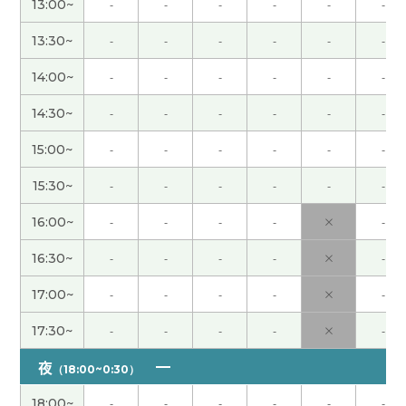
13:00~
-
-
-
-
-
-
文歌。
( 男性 )
13:30~
-
-
-
-
-
-
谢谢老师！我们满脑子都在想,在广州的哪家店吃什
14:00~
-
-
-
-
-
-
么哈哈哈😄我在澳门看过一场非常精彩的演出,一直
想找机会带妻子去看,如今终于如愿以偿了。我期待
14:30~
-
-
-
-
-
-
接下来的课。下次见～
15:00~
-
-
-
-
-
-
夏の楽しい思い出が出来ました！ 満足ですｗ
( 50
15:30~
-
-
-
-
-
-
代 男性 )
16:00~
-
-
-
-
×
-
夏天来了。外面太热，机票太贵，我考虑考虑做什
16:30~
-
-
-
-
×
-
么。
( 50代 男性 )
17:00~
-
-
-
-
×
-
我也觉得这些老照片越来越珍贵了。 小时候没什么
17:30~
-
-
-
-
×
-
感觉，现在长大以后，每次看到这些照片，都会想
起很多美好的回忆☺️
( 男性 )
夜
（18:00~0:30）
18:00~
-
-
-
-
-
-