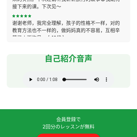
接下来的课。下次见～
谢谢老师，我完全理解，孩子的性格不一样，对的
教育方法也不一样的，做妈妈真的不容易，互相辛
苦了！下次见～
( 40代 )
今天也学到了很多。我很期待下节课。
( 女性 )
自己紹介音声
Kaka老师，非常感谢您今天的指导。 到目前为止，
我用中文交谈将近20分钟的人，Kaka老师是第一
个。 老师是个很开朗的人，能开心地聊天，让我非
常开心，也很高兴。 这也让我稍微多了一些自信。
如果以后还有机会，我非常想再和您聊天。下次
见！
( 60代 男性 )
会員登録で
謝謝老師!
回分のレッスンが無料
2