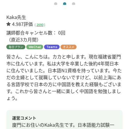
Kaka先生
4.987評価
(
2690
)
講師都合キャンセル数：
0回
（直近3カ月間）
毎日プラン
オススメ
WeChat
Teams
皆さん、こんにちは。カカと申します。現在福建省厦門
市に住んています。私は大学を卒業した後約4年間日本
に住んでいました。日本語N1資格を持っています。今た
だの主婦として就職していないですけど、以前上海にあ
る言語学校で日本の方に中国語を教えた経験もございま
す。これから皆さんと一緒に楽しく中国語を勉強しまし
ょう。
運営コメント
廈門にお住いのKaka先生です。日本語能力試験一