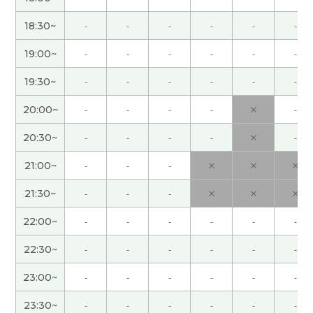
老师，我很期待下次见。我想跟老师说更多的话。
(
女性 )
18:30~
-
-
-
-
-
-
19:00~
-
-
-
-
-
-
有孙子的祖父母的想法和中国人一样。和妻子商量
商量每月去观光的地方。下次见吧。
( 男性 )
19:30~
-
-
-
-
-
-
20:00~
-
-
-
-
×
-
有難う御座いました。非常に分かりやすくて良か
ったです。
( 40代 )
20:30~
-
-
-
-
×
-
很高兴认识你！楽しいレッスンでした(*^▽^*)また
21:00~
-
-
-
×
×
×
お願いします。
( 20代 女性 )
21:30~
-
-
-
×
×
×
登高山真的不能勉强。富士山虽然是日本最高的
22:00~
-
-
-
-
-
-
山，但每年都有很多人在准备不足的情况下去爬，
22:30~
-
-
-
-
-
-
真的很不可思议。
( 男性 )
23:00~
-
-
-
-
-
-
谢谢老师！员工旅游的好处在于,可以与其他平时很
23:30~
-
-
-
-
-
-
少有机会接触的部门同事进行交流。希望明年日元