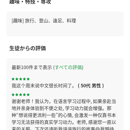
趣味・特技・専攻
[趣味] 旅行、登山、遠足、料理
生徒からの評価
最新100件まで表示 (
すべての評価
)
我这个周末说中文很长时间了。
( 50代 男性 )
谢谢老师！我认为，在语言学习过程中, 如果亲赴当
地并亲身体验到不便之处, 学习动力就会增强。那
种“想说得更流利一些”的心情, 会激发一种仅靠书本
学习无法获得的真实学习动力。老师, 感谢您一直以
来的关照。下次还请听我讲讲旅行的故事😄我期待