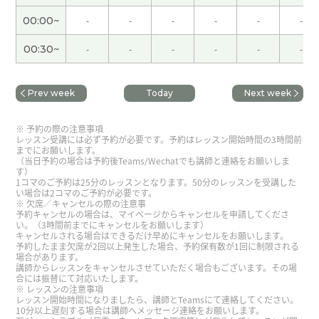
贬值能趋于稳定,这样就能去海外旅行了。我期待接
00:00~
-
-
-
-
-
-
下来的课。下次见～
00:30~
-
-
-
-
-
-
谢谢您的课。最近下雨很多的情况已经习惯。下雨
后我也感觉凉快。下次见～
Prev week
Today
Next week
谢谢老师，下次见！
( 60代 男性 )
予約の際の注意事項
レッスン受講には必ず予約が必要です。予約はレッスン開始時間の3時間前
までにお願いします。
老师，在此期间请注意身体健康。
( 女性 )
（当日予約の場合は予約後Teams/Wechatでも講師と連絡をお願いしま
す）
1コマのご予約は25分のレッスンとなります。50分のレッスンを受講した
い場合は2コマのご予約が必要です。
老师是一个爱护自然的人。我很佩服您。
( 女性 )
欠席／キャンセルの際の注意事
予約キャンセルの場合は、マイページからキャンセルを申請してくださ
い。（3時間前までにキャンセルをお願いします）
キャンセルされる場合はできるだけ早めにキャンセルをお願いします。
反倒要感谢你一直以来的鼓励。虽然我曾几次考虑
予約したまま欠席が2回以上発生した場合、予約保有数が1回に制限される
过要退出CC课程,但能坚持到现在,毫无疑问全靠老师
場合があります。
講師からレッスンをキャンセルさせていただく場合もございます。その場
的帮助。非常感谢。今后也请您继续给予指导和鞭
合には振替にて対応いたします。
策。
レッスンの注意事項
レッスン開始時間になりましたら、講師とTeamsにて連絡してください。
10分以上遅刻する場合は講師へメッセージ連絡をお願いします。