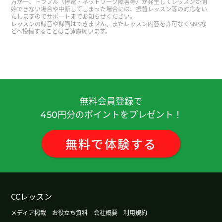
万が一、トラブル（停電・ネットワーク障害等）が発生してレッスンが開
赛马很有意思。
( 50代 男性 )
始できない場合や中断してしまった場合には、振替レッスン等の対応をい
たしますのでサポートまでお知らせください。
レッスンの録音や録画はできません。またレッスン内容を許可なくSNSな
どへ投稿することはご遠慮願います。
我每年都能减肥成功，这说明我每年都会胖回来😂
(
男性 )
谢谢您！我很开心
我有一辆电动车。日本比较少。好处是非常安静在
無料会員登録で
家充电非常方便。下次见吧。
( 男性 )
円分のポイントをプレゼント！
450
参加演讲比赛的选手都很厉害呢！期待下次见面！
(
無料
で
体験
する
男性 )
中国有很多历史，传统的习惯。还有每个时代有特
色服装。。哪个都很好，再加上，中国的自然很雄
CCレッスン
伟。我也希望延续大自然的美丽。
( 女性 )
メディア掲載
お役立ち資料
会社概要
利用規約