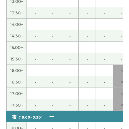
13:00~
-
-
-
-
-
-
文歌。
( 男性 )
13:30~
-
-
-
-
-
-
谢谢老师！我们满脑子都在想,在广州的哪家店吃什
14:00~
-
-
-
-
-
-
么哈哈哈😄我在澳门看过一场非常精彩的演出,一直
想找机会带妻子去看,如今终于如愿以偿了。我期待
14:30~
-
-
-
-
-
-
接下来的课。下次见～
15:00~
-
-
-
-
-
-
夏の楽しい思い出が出来ました！ 満足ですｗ
( 50
15:30~
-
-
-
-
-
-
代 男性 )
16:00~
-
-
-
-
-
×
夏天来了。外面太热，机票太贵，我考虑考虑做什
16:30~
-
-
-
-
-
×
么。
( 50代 男性 )
17:00~
-
-
-
-
-
×
我也觉得这些老照片越来越珍贵了。 小时候没什么
17:30~
-
-
-
-
-
×
感觉，现在长大以后，每次看到这些照片，都会想
起很多美好的回忆☺️
( 男性 )
夜
（18:00~0:30）
18:00~
-
-
-
-
-
-