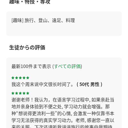
趣味・特技・専攻
[趣味] 旅行、登山、遠足、料理
生徒からの評価
最新100件まで表示 (
すべての評価
)
我这个周末说中文很长时间了。
( 50代 男性 )
谢谢老师！我认为，在语言学习过程中, 如果亲赴当
地并亲身体验到不便之处, 学习动力就会增强。那
种“想说得更流利一些”的心情, 会激发一种仅靠书本
学习无法获得的真实学习动力。老师, 感谢您一直以
来的关照。下次还请听我讲讲旅行的故事😄我期待