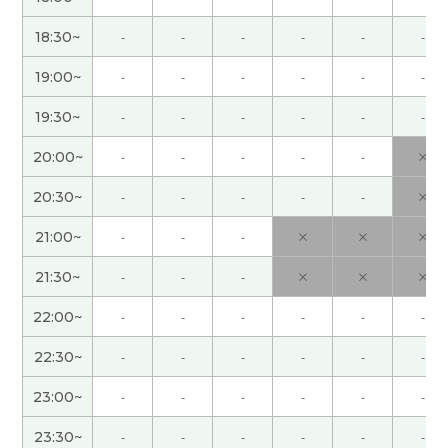
老师，我很期待下次见。我想跟老师说更多的话。
(
女性 )
18:30~
-
-
-
-
-
-
19:00~
-
-
-
-
-
-
有孙子的祖父母的想法和中国人一样。和妻子商量
商量每月去观光的地方。下次见吧。
( 男性 )
19:30~
-
-
-
-
-
-
20:00~
-
-
-
-
-
×
有難う御座いました。非常に分かりやすくて良か
ったです。
( 40代 )
20:30~
-
-
-
-
-
×
很高兴认识你！楽しいレッスンでした(*^▽^*)また
21:00~
-
-
-
×
×
×
お願いします。
( 20代 女性 )
21:30~
-
-
-
×
×
×
登高山真的不能勉强。富士山虽然是日本最高的
22:00~
-
-
-
-
-
-
山，但每年都有很多人在准备不足的情况下去爬，
22:30~
-
-
-
-
-
-
真的很不可思议。
( 男性 )
23:00~
-
-
-
-
-
-
谢谢老师！员工旅游的好处在于,可以与其他平时很
23:30~
-
-
-
-
-
-
少有机会接触的部门同事进行交流。希望明年日元