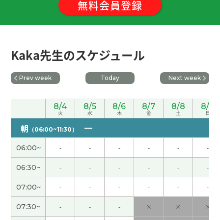
無料会員登録
谢谢老师！因为和老师练习了微信, 现在可以放心了
哈哈哈。必须喝像“王老吉”这样的“凉茶”—这是一
种含有能清热解毒的植物和“中药”的中国草药茶。
我喜欢喝冰镇啤酒哈哈哈。我期待接下来的课。下
Kaka先生のスケジュール
次见～
谢谢老师，下次见！
( 女性 )
Prev week
Today
Next week
我觉得夫妻之间也需要有各自的空间，不一定什么
8/4
8/5
8/6
8/7
8/8
8/9
火
水
木
金
土
日
事情都要一起做。期待下次见！
( 男性 )
朝
（06:00~11:30）
ありがとうございました 2年後ちょい不安ですw
(
06:00~
-
-
-
-
-
-
50代 男性 )
06:30~
-
-
-
-
-
-
日本也每天都像在蒸桑拿一样。让人想吃点冰凉的
07:00~
-
-
-
-
-
-
东西。不过，冷的东西吃多了也伤身体，确实得注
意。谢谢老师，下次见！
( 女性 )
07:30~
-
-
-
×
×
×