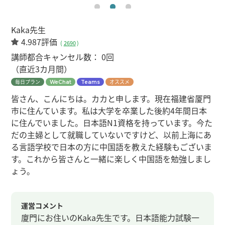
Kaka先生
4.987評価
(
2690
)
講師都合キャンセル数：
0回
（直近3カ月間）
毎日プラン
オススメ
WeChat
Teams
皆さん、こんにちは。カカと申します。現在福建省厦門
市に住んています。私は大学を卒業した後約4年間日本
に住んでいました。日本語N1資格を持っています。今た
だの主婦として就職していないですけど、以前上海にあ
る言語学校で日本の方に中国語を教えた経験もございま
す。これから皆さんと一緒に楽しく中国語を勉強しまし
ょう。
運営コメント
廈門にお住いのKaka先生です。日本語能力試験一