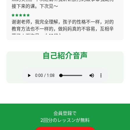
接下来的课。下次见～
谢谢老师，我完全理解，孩子的性格不一样，对的
教育方法也不一样的，做妈妈真的不容易，互相辛
苦了！下次见～
( 40代 )
今天也学到了很多。我很期待下节课。
( 女性 )
自己紹介音声
Kaka老师，非常感谢您今天的指导。 到目前为止，
我用中文交谈将近20分钟的人，Kaka老师是第一
个。 老师是个很开朗的人，能开心地聊天，让我非
常开心，也很高兴。 这也让我稍微多了一些自信。
如果以后还有机会，我非常想再和您聊天。下次
见！
( 60代 男性 )
会員登録で
謝謝老師!
回分のレッスンが無料
2