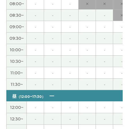
08:00~
-
-
-
×
×
×
谢谢您，老师。您太棒了
( 70代 男性 )
08:30~
-
-
-
-
-
×
谢谢老师，老师的课总是非常有意思。我很期待下
09:00~
-
-
-
-
-
-
次见。
( 女性 )
09:30~
-
-
-
-
-
-
谢谢老师，上课很开心。我也想喝手工茶。下次
10:00~
-
-
-
-
-
-
见！
( 60代 男性 )
10:30~
-
-
-
-
-
-
谢谢老师，在日本现在也很少男人改姓氏，周边的
11:00~
-
-
-
-
-
-
人应该觉得有特别的理由，但是女人是出身名门家
庭而且没有兄弟的话，有时候对象男人会改姓氏
(
11:30~
-
-
-
-
-
-
40代 )
昼
（12:00~17:30）
听到老师不可思议的故事，我真的吓了一跳。谢谢
12:00~
-
-
-
-
-
-
老师，下次见。
( 女性 )
12:30~
-
-
-
-
-
-
我最近听音乐的机会也减少了，不过我想开始听中