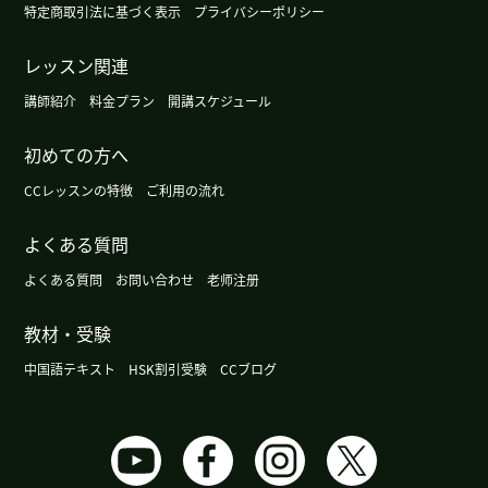
谢谢老师！我听说在中国,存在医学世袭的传统（如
特定商取引法に基づく表示
プライバシーポリシー
医家或汉方医世家）,医术和经验会由父辈传给子
辈。看来老师体内也流淌着源远流长的中医传统血
レッスン関連
脉啊！老师的曾祖父看起来真像个仙人呢,哈哈哈。
講師紹介
料金プラン
開講スケジュール
我期待接下来的课。下次见～
初めての方へ
谢谢老师，和您聊天很开心，下次见！
( 40代 )
CCレッスンの特徴
ご利用の流れ
空海还在，不死。有时间，你也去高野山吧。
( 50
よくある質問
代 男性 )
よくある質問
お問い合わせ
老师注册
谢谢您的课！我也很高兴认识您，跟您聊天让我想
教材・受験
起了在厦门度过的时光，感到非常开心。期待下次
再见。
中国語テキスト
HSK割引受験
CCブログ
我也想去天涯海角看看浪漫的风景。谢谢老师，下
次见。
( 女性 )