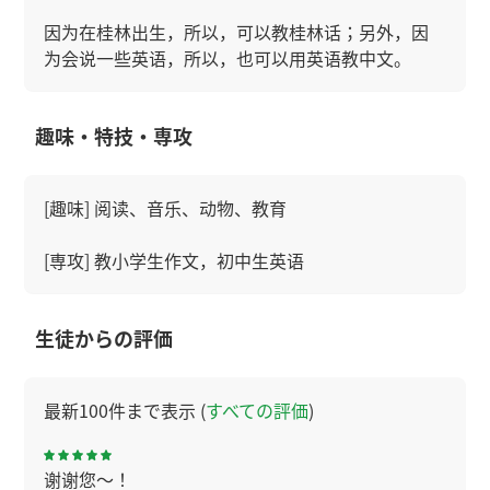
因为在桂林出生，所以，可以教桂林话；另外，因
为会说一些英语，所以，也可以用英语教中文。
趣味・特技・専攻
[趣味] 阅读、音乐、动物、教育
[専攻] 教小学生作文，初中生英语
生徒からの評価
最新100件まで表示 (
すべての評価
)
谢谢您～！