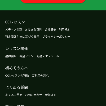
今天也谢谢真優老师教我中文。“穿着“和“长着“的
意思是不一样，还有，电话号码的1和0
是“yao“和“ling”，我明白了。然后，虽然我说的发
音和语法是不对的地方是很多，但每次仔细地教
CCレッスン
我，感谢您。下次见！
メディア掲載
お役立ち資料
会社概要
利用規約
谢谢。下次见吧。
( 男性 )
特定商取引法に基づく表示
プライバシーポリシー
レッスン関連
谢谢您！这周星期四也请多关照！
講師紹介
料金プラン
開講スケジュール
每次感谢您！
初めての方へ
真優老师，今天也真的谢谢您。因为忘记了的词语
CCレッスンの特徴
ご利用の流れ
很多出来，对我来说，每次很好练习！我继续努力
学习。谢谢您。
よくある質問
よくある質問
お問い合わせ
老师注册
我喜欢你的建议。谢谢！