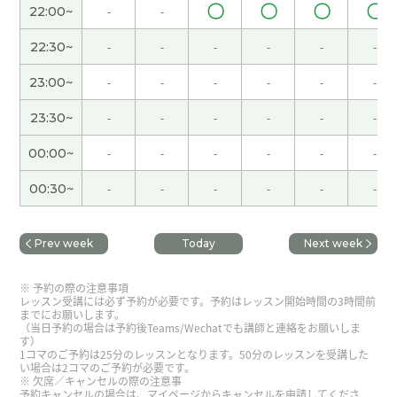
谢谢您～！下次课，我要准备预习～！
〇
〇
〇
〇
22:00~
-
-
22:30~
-
-
-
-
-
-
每次感谢您教我中文！下次也我加油！
23:00~
-
-
-
-
-
-
好久不见，感谢你亲切愉快的课程。我很高兴能和
23:30~
-
-
-
-
-
-
你又聊天。下次见。
( 80代 男性 )
00:00~
-
-
-
-
-
-
今天也教我语法，感谢您！而且，跟您聊天您的地
00:30~
-
-
-
-
-
-
方的花粉的事情很有意思了。虽然你的地方没有那
么多花是可惜，但是我觉得花粉很小的话，很好。
我现在越来越眼睛和耳朵鼻子都不好了😂下次也希
Prev week
Today
Next week
望学习和聊天，谢谢您！
予約の際の注意事項
谢谢。下次见吧。
( 男性 )
レッスン受講には必ず予約が必要です。予約はレッスン開始時間の3時間前
までにお願いします。
（当日予約の場合は予約後Teams/Wechatでも講師と連絡をお願いしま
す）
每次谢谢您！
1コマのご予約は25分のレッスンとなります。50分のレッスンを受講した
い場合は2コマのご予約が必要です。
欠席／キャンセルの際の注意事
予約キャンセルの場合は、マイページからキャンセルを申請してくださ