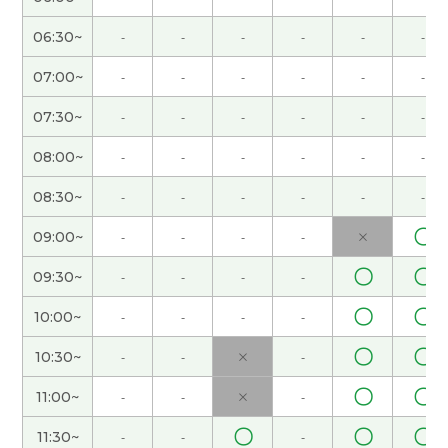
谢谢，老师! 我也很高兴认识你。我很开心跟你聊天
儿了。下次再见！
( 女性 )
06:30~
-
-
-
-
-
-
07:00~
-
-
-
-
-
-
谢谢。下次见吧。
( 男性 )
07:30~
-
-
-
-
-
-
谢谢您的上课！下次也请多多关照！
08:00~
-
-
-
-
-
-
我對昨天的事感到抱歉 cc room停了一半 期待再次
08:30~
-
-
-
-
-
-
與您合作 謝謝
( 50代 女性 )
〇
09:00~
-
-
-
-
×
谢谢您～！^_^
〇
〇
09:30~
-
-
-
-
〇
〇
10:00~
-
-
-
-
谢谢老师～😊 下次见！
( 女性 )
〇
〇
10:30~
-
-
×
-
谢谢您～！下次见！
〇
〇
11:00~
-
-
×
-
谢谢。下次见吧。
( 男性 )
〇
〇
〇
11:30~
-
-
-