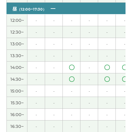
昼
（12:00~17:30）
谢谢您～！
12:00~
-
-
-
-
-
-
谢谢老师～😊 下次见！
( 女性 )
12:30~
-
-
-
-
-
-
谢谢。下次见吧。
( 男性 )
13:00~
-
-
-
-
-
-
13:30~
-
-
-
-
-
-
谢谢老师耐心的指导！我也买好了新丝路商务中
文，请教和指教的区别很难，要查一下
〇
〇
〇
14:00~
-
-
-
〇
〇
〇
14:30~
-
-
-
感谢您对我教各种各样的东西！关于泡汤的意思，
中国和日本不一样，在中国的话，希望坏了，在日
15:00~
-
-
-
-
-
-
本的话温泉的意思，非常有意思了！继续，下次也
请您介绍有意思的事～ 感谢您:)
15:30~
-
-
-
-
-
-
16:00~
-
-
-
-
-
-
谢谢！ 我慢慢的学习！
16:30~
-
-
-
-
-
-