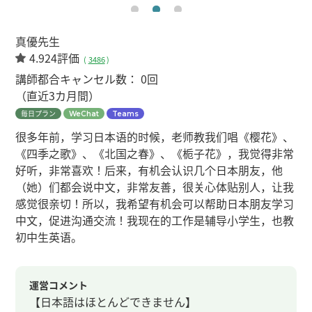
真優先生
4.924評価
(
3486
)
講師都合キャンセル数：
0回
（直近3カ月間）
毎日プラン
WeChat
Teams
很多年前，学习日本语的时候，老师教我们唱《樱花》、
《四季之歌》、《北国之春》、《栀子花》，我觉得非常
好听，非常喜欢！后来，有机会认识几个日本朋友，他
（她）们都会说中文，非常友善，很关心体贴别人，让我
感觉很亲切！所以，我希望有机会可以帮助日本朋友学习
中文，促进沟通交流！我现在的工作是辅导小学生，也教
初中生英语。
運営コメント
【日本語はほとんどできません】