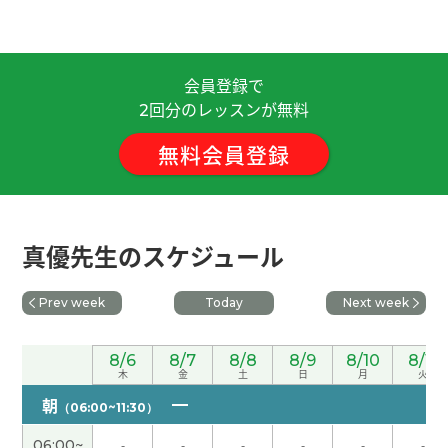
谢谢。下次见吧。
( 男性 )
会員登録で
谢谢您的课，猫们的动作是真可爱了，真有意思了
回分のレッスンが無料
2
😊下次也希望能见面～
無料会員登録
谢谢。下次见吧。
( 男性 )
谢谢您～！
真優先生のスケジュール
谢谢你的课。天气越来越热了，请多保重身体！
Prev week
Today
Next week
真優老师，谢谢您～！
8/6
8/7
8/8
8/9
8/10
8/11
木
金
土
日
月
火
谢谢。下次见吧。
( 男性 )
朝
（06:00~11:30）
06:00~
-
-
-
-
-
-