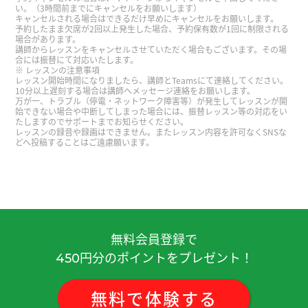
谢谢！ 早日康复! 好好休息！
い。（3時間前までにキャンセルをお願いします）
キャンセルされる場合はできるだけ早めにキャンセルをお願いします。
予約したまま欠席が2回以上発生した場合、予約保有数が1回に制限される
谢谢。下次见吧。
( 男性 )
場合があります。
講師からレッスンをキャンセルさせていただく場合もございます。その場
合には振替にて対応いたします。
レッスンの注意事項
谢谢老师把事实说得这么清楚。
レッスン開始時間になりましたら、講師とTeamsにて連絡してください。
10分以上遅刻する場合は講師へメッセージ連絡をお願いします。
万が一、トラブル（停電・ネットワーク障害等）が発生してレッスンが開
真有老师，今天也感谢您，我继续努力学习，下次
始できない場合や中断してしまった場合には、振替レッスン等の対応をい
たしますのでサポートまでお知らせください。
见～！
レッスンの録音や録画はできません。またレッスン内容を許可なくSNSな
どへ投稿することはご遠慮願います。
谢谢您～！下次也请多关照！
谢谢。下次见吧。
( 男性 )
無料会員登録で
昨天谢谢您给我看很漂亮的地方的照片～！哪里很
円分のポイントをプレゼント！
好看了，而且您的话也很有意思了！ 谢谢您，下次
450
见您：）
無料
で
体験
する