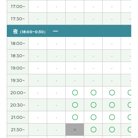
✨谢谢老师！下次也要一起加油呀～💪
( 女性 )
17:00~
-
-
-
-
-
-
17:30~
-
-
-
-
-
-
感谢老师的耐心指导，我今天学了那些商务汉语的
生词，我得好好复习！
夜
（18:00~0:30）
今天久违地参加了老师的课程，收获颇丰。尤其是
18:00~
-
-
-
-
-
-
课程内容正是我一直想学习的。我将复习“进入……
18:30~
-
-
-
-
-
-
阶段”等句型以及相关词汇。今天因突发状况不得不
取消课程，实在非常抱歉。今后我会注意，避免再
19:00~
-
-
-
-
-
-
发生类似情况。
19:30~
-
-
-
-
-
-
谢谢。下次见吧。
( 男性 )
〇
〇
〇
〇
20:00~
-
-
〇
〇
〇
〇
20:30~
-
-
谢谢您～！下次也请多多关照！
〇
〇
〇
〇
21:00~
-
-
谢谢。下次见吧。
( 男性 )
〇
〇
〇
21:30~
-
-
×