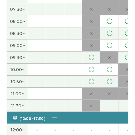
我期待老师火车的事情。下次见吧。
( 男性 )
07:30~
-
-
-
×
×
×
即使我还不能流利地用中文表达、老师也一直耐心
〇
〇
08:00~
-
-
-
×
地听我说 而且理解我的意思。期待下次再见。谢
〇
〇
谢老师~
( 女性 )
08:30~
-
-
-
×
〇
〇
09:00~
-
-
-
×
非常感谢细致的指导。下次课也请多多关照。
( 50
代 男性 )
〇
〇
09:30~
-
-
-
×
〇
〇
10:00~
-
-
-
×
我也真的谢谢您，跟我一起聊天儿，然后叫我中
文。下次见😌
〇
〇
10:30~
-
-
-
×
11:00~
-
-
-
×
×
×
謝謝 希言老師☺️
( 50代 女性 )
11:30~
-
-
-
×
-
-
謝謝 希言老師😊
( 50代 女性 )
昼
（12:00~17:30）
还是我们有时候去各种各样的地方好了！呵呵 放松
12:00~
-
-
-
-
-
-