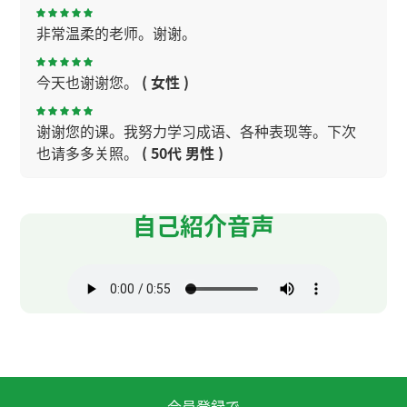
非常温柔的老师。谢谢。
今天也谢谢您。
( 女性 )
谢谢您的课。我努力学习成语、各种表现等。下次
也请多多关照。
( 50代 男性 )
今天的课很开心，谢谢希言老师！
( 女性 )
自己紹介音声
今天也谢谢您!
( 女性 )
谢谢老师的耐心指导！今天是第一次上了老师的
课，老师说的中文听起来很清楚！
姚明的故事很有意思。他非常努力，我也要非常努
力。下次见！
( 30代 女性 )
会員登録で