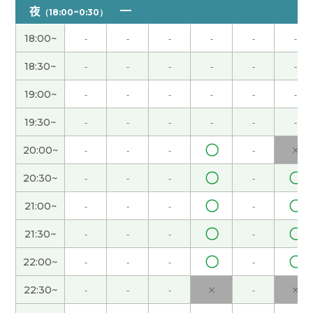
的事情。好的，为了健康和旅游，我会继续努力工
夜
（18:00~0:30）
作。您工作也加油！下次见👋
18:00~
-
-
-
-
-
-
谢谢您上课～！您说的是对，我们应该治愈自己☺️
18:30~
-
-
-
-
-
-
下次见！
19:00~
-
-
-
-
-
-
上午上课的时候下午想出门。今天也去树很多的地
19:30~
-
-
-
-
-
-
方。树荫下走路比较凉快很舒服。下次见吧。
( 男性
)
〇
20:00~
-
-
-
-
×
〇
〇
20:30~
-
-
-
-
谢谢！ 我学了很多东西！
〇
〇
21:00~
-
-
-
-
谢谢希言老师。今天的课我也学到了很多，很开心
〇
〇
21:30~
-
-
-
-
能和您聊天。下次见~
( 女性 )
〇
〇
22:00~
-
-
-
-
去了台湾旅鼓励学习汉语。明年应该去那里。下次
见吧。
( 男性 )
22:30~
-
-
-
×
-
×