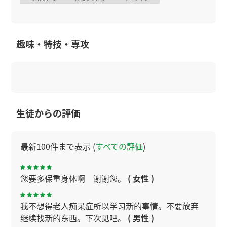
趣味・特技・専攻
生徒からの評価
最新100件まで表示 (
すべての評価
)
您要多保重身体啊 谢谢您。
( 女性 )
我不想得老人痴呆症所以学习新的事情。不要放弃
继续找新的东西。下次见吧。
( 男性 )