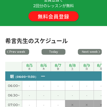
回分のレッスンが無料
2
今天的课很开心，聊了很多怀念的话题。时间过得
真快。谢谢老师！下次见！
( 女性 )
無料会員登録
我觉得预防老人痴呆症的方式之一是学习新的东
西。有的大学教授得了老人痴呆症。下次见吧。
( 男
希言先生のスケジュール
性 )
谢谢老师，讲得很容易理解。下次再见！
Prev week
Today
Next week
老师，谢谢您今天细心的讲解。我会慢慢坚持学
8/5
8/6
8/7
8/8
8/9
8/10
水
木
金
土
日
月
习，继续努力。
( 女性 )
朝
（06:00~11:30）
老师，今天也谢谢您！我们下次见！
( 女性 )
06:00~
-
-
-
-
-
-
06:30~
-
-
-
-
-
-
谢谢您的课。下次也请多关照。
( 50代 男性 )
07:00~
-
-
-
×
×
×