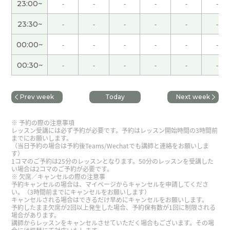
23:00~
-
-
-
-
-
-
感谢您的上课！我也真可惜，时间很快… 我的麻婆
豆腐大部分是即食食品，只有做切豆腐。您去了的
23:30~
-
-
-
-
-
-
五十种的饺子的店，听起来很好吃😋今天真的有意
00:00~
-
-
-
-
-
-
思了！下次也请多关照！
00:30~
-
-
-
-
-
-
谢谢您的夸奖! 我以后也继续努力学习。
( 70代 男性
)
Prev week
Today
Next week
植物园里樱花还没盛开了。但是看上去很漂亮。下
予約の際の注意事項
次见吧。
( 男性 )
レッスン受講には必ず予約が必要です。予約はレッスン開始時間の3時間前
までにお願いします。
（当日予約の場合は予約後Teams/Wechatでも講師と連絡をお願いしま
す）
谢谢您！今天跟您聊天，让我很开心！但，我担心
1コマのご予約は25分のレッスンとなります。50分のレッスンを受講した
您，好好照顾自己的嗓子～下次希望能见身体很好
い場合は2コマのご予約が必要です。
欠席／キャンセルの際の注意事
的您
予約キャンセルの場合は、マイページからキャンセルを申請してくださ
い。（3時間前までにキャンセルをお願いします）
キャンセルされる場合はできるだけ早めにキャンセルをお願いします。
日本人很喜欢低调的人。这个人有修养。我也羡慕
予約したまま欠席が2回以上発生した場合、予約保有数が1回に制限される
場合があります。
他。下次见吧。
( 男性 )
講師からレッスンをキャンセルさせていただく場合もございます。その場