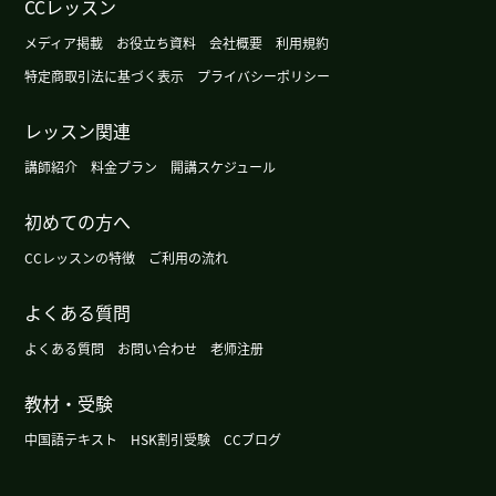
CCレッスン
我也认识您很高兴！下次也有机会的话，请多多关
照☺️
メディア掲載
お役立ち資料
会社概要
利用規約
特定商取引法に基づく表示
プライバシーポリシー
谢谢你！今天互相度过美好的一天吧！
レッスン関連
我没有去过零下24℃的地方。我无法想象是什么样
講師紹介
料金プラン
開講スケジュール
的世界呢😅
( 女性 )
初めての方へ
谢谢您的课。下次也请多多关照。
( 50代 男性 )
CCレッスンの特徴
ご利用の流れ
ゆっくり落ち着いて話を聴いてくれる先生です。誠
よくある質問
実な人柄が素敵です！
( 女性 )
よくある質問
お問い合わせ
老师注册
我不想去医院。但是去到医院放松了。来医院前在
教材・受験
意不舒服的地方。下次见吧。
( 男性 )
中国語テキスト
HSK割引受験
CCブログ
你想看什么一个电影吗？下次课的时、请告诉我！