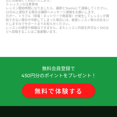
合には振替にて対応いたします。
レッスンの注意事項
レッスン開始時間になりましたら、講師とTeamsにて連絡してください。
谢谢您的课。下次也请多关照。
( 50代 男性 )
10分以上遅刻する場合は講師へメッセージ連絡をお願いします。
万が一、トラブル（停電・ネットワーク障害等）が発生してレッスンが開
始できない場合や中断してしまった場合には、振替レッスン等の対応をい
谢谢。常常去外孙子家照顾外孙。累并快乐着。下
たしますのでサポートまでお知らせください。
レッスンの録音や録画はできません。またレッスン内容を許可なくSNSな
次见吧。
( 男性 )
どへ投稿することはご遠慮願います。
谢谢。下次见吧。
( 男性 )
谢谢您的课。我觉得着急的性格可能有计划性的侧
面。先做的话，之后有很多时间。下次见～
無料会員登録で
円分のポイントをプレゼント！
450
年轻人马上就恢复感冒。老人没有完全恢复。没有
办法。下次见吧。
( 男性 )
無料
で
体験
する
谢谢您的课。下次课的时候，请告诉我中国春节的
气氛。下次见～