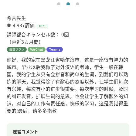
希言先生
4.937評価
(
1071
)
講師都合キャンセル数：
0回
（直近3カ月間）
毎日プラン
WeChat
Teams
你好，我的家在黑龙江省哈尔滨市，这是一座很有魅力的
城市。毕业以后我做了对外汉语的老师，学生一般在韩
国，我的学生从只有会拼音和简单的生词，到我们可以熟
练的聊天，我觉得除了有耐心的态度以外，让学生们每次
有兴趣，每次有小的进步很重要。每次学习的时候，及时
的纠正发音，扩展生词的意思，也会让学生了解额外的知
识，对自己的工作有责任感，快乐的学习，这是我觉得重
要的!最后，请多多指教
運営コメント