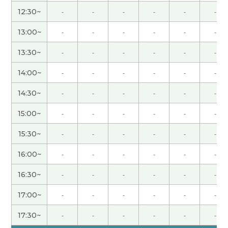
一下好！ 谢谢老师(/・ω・)/
( 30代 女性 )
12:30~
-
-
-
-
-
-
学习的话知道新的知识有开心。比别的爱好便宜。
13:00~
-
-
-
-
-
-
下次见吧。
( 男性 )
13:30~
-
-
-
-
-
-
非常感谢您如此耐心细致地教导我。下次見！
14:00~
-
-
-
-
-
-
14:30~
-
-
-
-
-
-
非常感谢您如此耐心细致地教导我。下次見！
15:00~
-
-
-
-
-
-
謝謝老師!我繼續開心著分享日常生活!下次見(/・
15:30~
-
-
-
-
-
-
ω・)/
( 30代 女性 )
16:00~
-
-
-
-
-
-
最近去了美仕唐纳滋吃甜甜圈。年亲人多了。老人
16:30~
-
-
-
-
-
-
很少。什么地方一样的情况。这个地方很热闹。下
次见吧。
( 男性 )
17:00~
-
-
-
-
-
-
17:30~
-
-
-
-
-
-
今天也谢谢教我中文！我也很开心和你聊各种各样