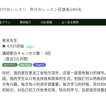
数
レッスン
昨日のレッスン受講者
名
11115
486
金プラン
教材紹介
HSK受験
よくある質問
希言先生
4.937評価
(
1071
)
講師都合キャンセル数：
0回
（直近3カ月間）
毎日プラン
WeChat
Teams
你好，我的家在黑龙江省哈尔滨市，这是一座很有魅力的城市
国，我的学生从只有会拼音和简单的生词，到我们可以熟练的
次有兴趣，每次有小的进步很重要。每次学习的时候，及时的
的知识，对自己的工作有责任感，快乐的学习，这是我觉得重