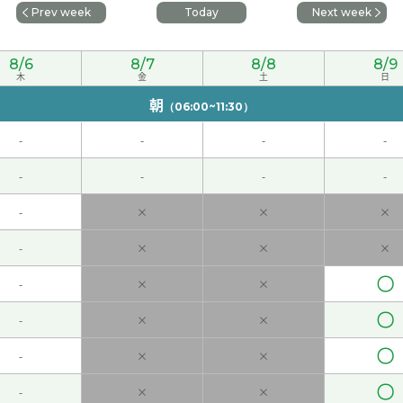
Prev week
Today
Next week
8/6
8/7
8/8
8/9
木
金
土
日
朝
（06:00~11:30）
耐心地听我说 而且理解我的意思。期待下次再见。谢谢老师~
(
-
-
-
-
 50代 男性 )
-
-
-
-
-
×
×
×
文。下次见😌
-
×
×
×
〇
-
×
×
〇
-
×
×
〇
-
×
×
一下好！ 谢谢老师(/・ω・)/
( 30代 女性 )
〇
-
×
×