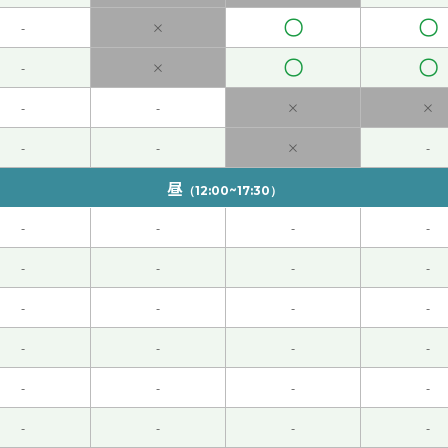
宜。下次见吧。
( 男性 )
〇
〇
-
×
〇
〇
-
×
-
-
×
×
-
-
×
-
ω・)/
( 30代 女性 )
昼
（12:00~17:30）
-
-
-
-
老人很少。什么地方一样的情况。这个地方很热闹。下次见吧。
(
-
-
-
-
样的事情。好的，为了健康和旅游，我会继续努力工作。您工作
-
-
-
-
☺️下次见！
-
-
-
-
-
-
-
-
的地方。树荫下走路比较凉快很舒服。下次见吧。
( 男性 )
-
-
-
-