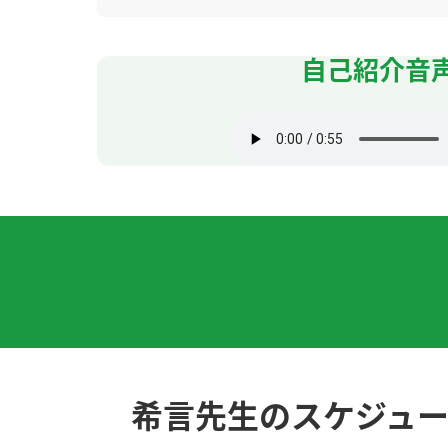
今天也谢谢您!
( 女性 )
自己紹介音
谢谢老师的耐心指导！今天是第一次上了老师
姚明的故事很有意思。他非常努力，我也要非
今天的课很开心，聊了很多怀念的话题。时间
我觉得预防老人痴呆症的方式之一是学习新的
谢谢老师，讲得很容易理解。下次再见！
老师，谢谢您今天细心的讲解。我会慢慢坚持
希言先生のスケジュ
老师，今天也谢谢您！我们下次见！
( 女性 )