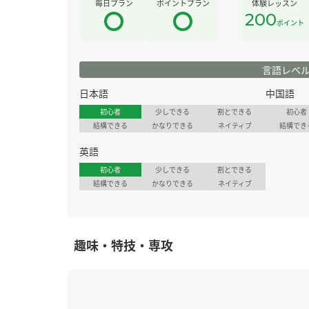
毎日プラン
ポイントプラン
体験レッスン
200
ポイント
言語レベ
日本語
中国語
初心者
少しできる
割とできる
初心者
結構できる
かなりできる
ネイティブ
結構でき
英語
初心者
少しできる
割とできる
結構できる
かなりできる
ネイティブ
趣味・特技・専攻