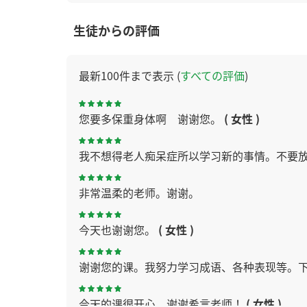
生徒からの評価
最新100件まで表示 (
すべての評価
)
您要多保重身体啊 谢谢您。
( 女性 )
我不想得老人痴呆症所以学习新的事情。不要
非常温柔的老师。谢谢。
今天也谢谢您。
( 女性 )
谢谢您的课。我努力学习成语、各种表现等。
今天的课很开心，谢谢希言老师！
( 女性 )