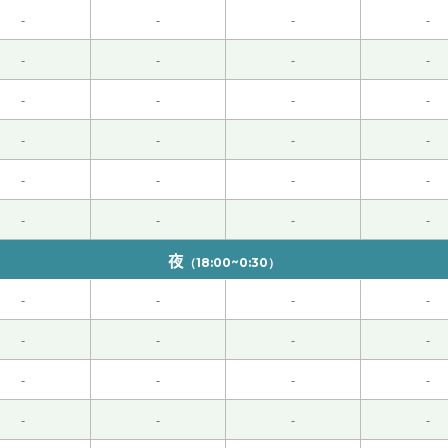
-
-
-
-
开心能和您聊天。下次见~
( 女性 )
-
-
-
-
-
-
-
-
下次见吧。
( 男性 )
-
-
-
-
麻婆豆腐大部分是即食食品，只有做切豆腐。您去了的五十种的饺
-
-
-
-
-
-
-
-
 男性 )
夜
（18:00~0:30）
。下次见吧。
( 男性 )
-
-
-
-
-
-
-
-
担心您，好好照顾自己的嗓子～下次希望能见身体很好的您
-
-
-
-
羡慕他。下次见吧。
( 男性 )
-
-
-
-