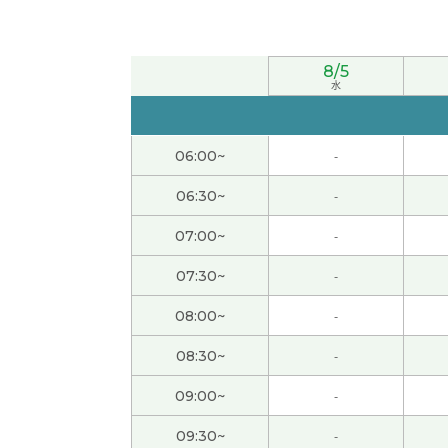
谢谢您的课。下次也请多关照。
( 50代 男性 )
8/5
我期待老师火车的事情。下次见吧。
( 男性 )
水
即使我还不能流利地用中文表达、老师也一直
06:00~
-
非常感谢细致的指导。下次课也请多多关照。
(
06:30~
-
07:00~
-
我也真的谢谢您，跟我一起聊天儿，然后叫我中
07:30~
-
謝謝 希言老師☺️
( 50代 女性 )
08:00~
-
謝謝 希言老師😊
( 50代 女性 )
08:30~
-
09:00~
-
还是我们有时候去各种各样的地方好了！呵呵 放松
09:30~
-