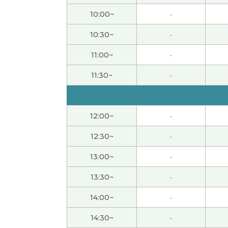
学习的话知道新的知识有开心。比别的爱好便
10:00~
-
10:30~
-
非常感谢您如此耐心细致地教导我。下次見！
11:00~
-
非常感谢您如此耐心细致地教导我。下次見！
11:30~
-
謝謝老師!我繼續開心著分享日常生活!下次見(/・
12:00~
-
最近去了美仕唐纳滋吃甜甜圈。年亲人多了。
12:30~
-
今天也谢谢教我中文！我也很开心和你聊各种各
13:00~
-
谢谢您上课～！您说的是对，我们应该治愈自己
13:30~
-
14:00~
-
上午上课的时候下午想出门。今天也去树很多
14:30~
-