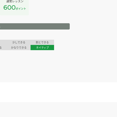
通常レッスン
600
ポイント
ル
少しできる
割とできる
る
かなりできる
ネイティブ