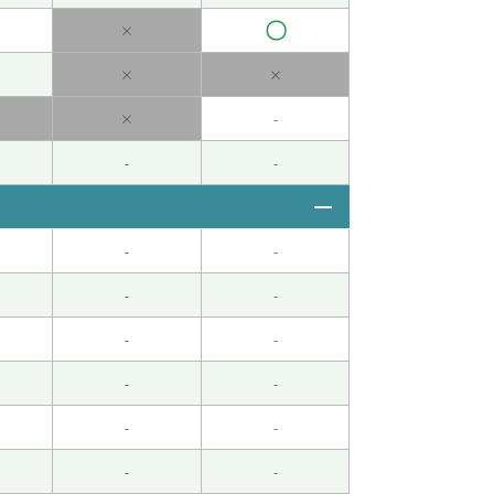
〇
×
×
×
×
-
-
-
-
-
 男性 )
-
-
也加油！下次见👋
-
-
-
-
-
-
-
-