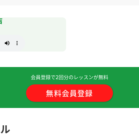
声
的课，老师说的中文听起来很清楚！
常努力。下次见！
( 30代 女性 )
过得真快。谢谢老师！下次见！
( 女性 )
会員登録で
回分のレッスンが無料
2
东西。有的大学教授得了老人痴呆症。下次见吧。
( 男性 )
無料会員登録
学习，继续努力。
( 女性 )
ール