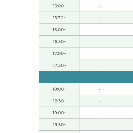
谢谢！ 我学了很多东西！
15:00~
-
谢谢希言老师。今天的课我也学到了很多，很
15:30~
-
16:00~
-
去了台湾旅鼓励学习汉语。明年应该去那里。
16:30~
-
感谢您的上课！我也真可惜，时间很快… 我的
17:00~
-
下次也请多关照！
17:30~
-
谢谢您的夸奖! 我以后也继续努力学习。
( 70代
植物园里樱花还没盛开了。但是看上去很漂亮
18:00~
-
18:30~
-
谢谢您！今天跟您聊天，让我很开心！但，我
19:00~
-
日本人很喜欢低调的人。这个人有修养。我也
19:30~
-