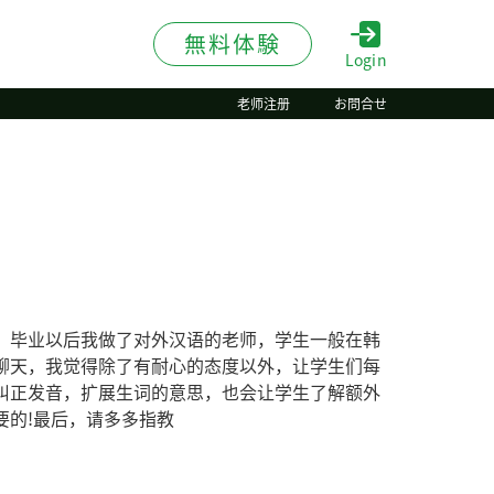
無料体験
Login
老师注册
お問合せ
。毕业以后我做了对外汉语的老师，学生一般在韩
聊天，我觉得除了有耐心的态度以外，让学生们每
纠正发音，扩展生词的意思，也会让学生了解额外
要的!最后，请多多指教