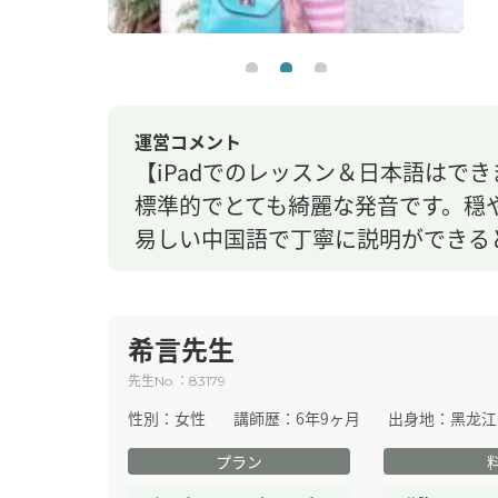
運営コメント
【iPadでのレッスン＆日本語はで
標準的でとても綺麗な発音です。穏
易しい中国語で丁寧に説明ができる
希言先生
先生
：
No.
83179
性別：
女性
講師歴：
6年9ヶ月
出身地：
黑龙江
プラン