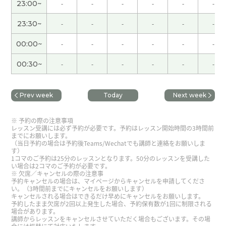
23:00~
-
-
-
-
-
-
感谢您的上课！我也真可惜，时间很快… 我的麻婆
豆腐大部分是即食食品，只有做切豆腐。您去了的
23:30~
-
-
-
-
-
-
五十种的饺子的店，听起来很好吃😋今天真的有意
00:00~
-
-
-
-
-
-
思了！下次也请多关照！
00:30~
-
-
-
-
-
-
谢谢您的夸奖! 我以后也继续努力学习。
( 70代 男性
)
Prev week
Today
Next week
植物园里樱花还没盛开了。但是看上去很漂亮。下
予約の際の注意事項
次见吧。
( 男性 )
レッスン受講には必ず予約が必要です。予約はレッスン開始時間の3時間前
までにお願いします。
（当日予約の場合は予約後Teams/Wechatでも講師と連絡をお願いしま
す）
谢谢您！今天跟您聊天，让我很开心！但，我担心
1コマのご予約は25分のレッスンとなります。50分のレッスンを受講した
您，好好照顾自己的嗓子～下次希望能见身体很好
い場合は2コマのご予約が必要です。
欠席／キャンセルの際の注意事
的您
予約キャンセルの場合は、マイページからキャンセルを申請してくださ
い。（3時間前までにキャンセルをお願いします）
キャンセルされる場合はできるだけ早めにキャンセルをお願いします。
日本人很喜欢低调的人。这个人有修养。我也羡慕
予約したまま欠席が2回以上発生した場合、予約保有数が1回に制限される
場合があります。
他。下次见吧。
( 男性 )
講師からレッスンをキャンセルさせていただく場合もございます。その場