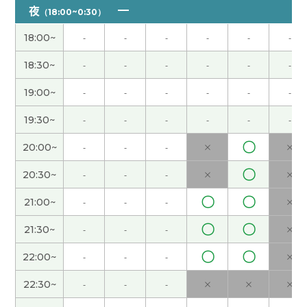
的事情。好的，为了健康和旅游，我会继续努力工
夜
（18:00~0:30）
作。您工作也加油！下次见👋
18:00~
-
-
-
-
-
-
谢谢您上课～！您说的是对，我们应该治愈自己☺️
18:30~
-
-
-
-
-
-
下次见！
19:00~
-
-
-
-
-
-
上午上课的时候下午想出门。今天也去树很多的地
19:30~
-
-
-
-
-
-
方。树荫下走路比较凉快很舒服。下次见吧。
( 男性
)
〇
20:00~
-
-
-
×
×
〇
20:30~
-
-
-
×
×
谢谢！ 我学了很多东西！
〇
〇
21:00~
-
-
-
×
谢谢希言老师。今天的课我也学到了很多，很开心
〇
〇
21:30~
-
-
-
×
能和您聊天。下次见~
( 女性 )
〇
〇
22:00~
-
-
-
×
去了台湾旅鼓励学习汉语。明年应该去那里。下次
见吧。
( 男性 )
22:30~
-
-
-
×
×
×