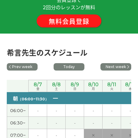
回分のレッスンが無料
2
今天的课很开心，聊了很多怀念的话题。时间过得
真快。谢谢老师！下次见！
( 女性 )
無料会員登録
我觉得预防老人痴呆症的方式之一是学习新的东
西。有的大学教授得了老人痴呆症。下次见吧。
( 男
希言先生のスケジュール
性 )
谢谢老师，讲得很容易理解。下次再见！
Prev week
Today
Next week
老师，谢谢您今天细心的讲解。我会慢慢坚持学
8/7
8/8
8/9
8/10
8/11
8/12
金
土
日
月
火
水
习，继续努力。
( 女性 )
朝
（06:00~11:30）
老师，今天也谢谢您！我们下次见！
( 女性 )
06:00~
-
-
-
-
-
-
06:30~
-
-
-
-
-
-
谢谢您的课。下次也请多关照。
( 50代 男性 )
07:00~
-
-
-
×
×
×