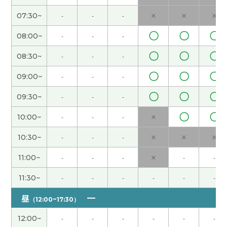
我期待老师火车的事情。下次见吧。
( 男性 )
07:30~
-
-
-
×
×
×
即使我还不能流利地用中文表达、老师也一直耐心
〇
〇
〇
08:00~
-
-
-
地听我说 而且理解我的意思。期待下次再见。谢
〇
〇
〇
谢老师~
( 女性 )
08:30~
-
-
-
〇
〇
〇
09:00~
-
-
-
非常感谢细致的指导。下次课也请多多关照。
( 50
代 男性 )
〇
〇
〇
09:30~
-
-
-
〇
〇
10:00~
-
-
-
×
我也真的谢谢您，跟我一起聊天儿，然后叫我中
文。下次见😌
10:30~
-
-
-
×
×
×
11:00~
-
-
-
×
-
-
謝謝 希言老師☺️
( 50代 女性 )
11:30~
-
-
-
-
-
-
謝謝 希言老師😊
( 50代 女性 )
昼
（12:00~17:30）
还是我们有时候去各种各样的地方好了！呵呵 放松
12:00~
-
-
-
-
-
-