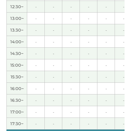
一下好！ 谢谢老师(/・ω・)/
( 30代 女性 )
12:30~
-
-
-
-
-
-
学习的话知道新的知识有开心。比别的爱好便宜。
13:00~
-
-
-
-
-
-
下次见吧。
( 男性 )
13:30~
-
-
-
-
-
-
非常感谢您如此耐心细致地教导我。下次見！
14:00~
-
-
-
-
-
-
14:30~
-
-
-
-
-
-
非常感谢您如此耐心细致地教导我。下次見！
15:00~
-
-
-
-
-
-
謝謝老師!我繼續開心著分享日常生活!下次見(/・
15:30~
-
-
-
-
-
-
ω・)/
( 30代 女性 )
16:00~
-
-
-
-
-
-
最近去了美仕唐纳滋吃甜甜圈。年亲人多了。老人
16:30~
-
-
-
-
-
-
很少。什么地方一样的情况。这个地方很热闹。下
次见吧。
( 男性 )
17:00~
-
-
-
-
-
-
17:30~
-
-
-
-
-
-
今天也谢谢教我中文！我也很开心和你聊各种各样