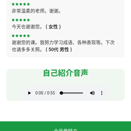
非常温柔的老师。谢谢。
今天也谢谢您。
( 女性 )
谢谢您的课。我努力学习成语、各种表现等。下次
也请多多关照。
( 50代 男性 )
今天的课很开心，谢谢希言老师！
( 女性 )
自己紹介音声
今天也谢谢您!
( 女性 )
谢谢老师的耐心指导！今天是第一次上了老师的
课，老师说的中文听起来很清楚！
姚明的故事很有意思。他非常努力，我也要非常努
力。下次见！
( 30代 女性 )
会員登録で