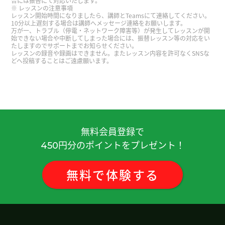
合には振替にて対応いたします。
レッスンの注意事項
レッスン開始時間になりましたら、講師とTeamsにて連絡してください。
谢谢您的课。下次也请多关照。
( 50代 男性 )
10分以上遅刻する場合は講師へメッセージ連絡をお願いします。
万が一、トラブル（停電・ネットワーク障害等）が発生してレッスンが開
始できない場合や中断してしまった場合には、振替レッスン等の対応をい
谢谢。常常去外孙子家照顾外孙。累并快乐着。下
たしますのでサポートまでお知らせください。
レッスンの録音や録画はできません。またレッスン内容を許可なくSNSな
次见吧。
( 男性 )
どへ投稿することはご遠慮願います。
谢谢。下次见吧。
( 男性 )
谢谢您的课。我觉得着急的性格可能有计划性的侧
面。先做的话，之后有很多时间。下次见～
無料会員登録で
円分のポイントをプレゼント！
450
年轻人马上就恢复感冒。老人没有完全恢复。没有
办法。下次见吧。
( 男性 )
無料
で
体験
する
谢谢您的课。下次课的时候，请告诉我中国春节的
气氛。下次见～