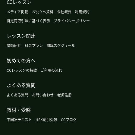
CCレッスン
我也认识您很高兴！下次也有机会的话，请多多关
照☺️
メディア掲載
お役立ち資料
会社概要
利用規約
特定商取引法に基づく表示
プライバシーポリシー
谢谢你！今天互相度过美好的一天吧！
レッスン関連
我没有去过零下24℃的地方。我无法想象是什么样
講師紹介
料金プラン
開講スケジュール
的世界呢😅
( 女性 )
初めての方へ
谢谢您的课。下次也请多多关照。
( 50代 男性 )
CCレッスンの特徴
ご利用の流れ
ゆっくり落ち着いて話を聴いてくれる先生です。誠
よくある質問
実な人柄が素敵です！
( 女性 )
よくある質問
お問い合わせ
老师注册
我不想去医院。但是去到医院放松了。来医院前在
教材・受験
意不舒服的地方。下次见吧。
( 男性 )
中国語テキスト
HSK割引受験
CCブログ
你想看什么一个电影吗？下次课的时、请告诉我！