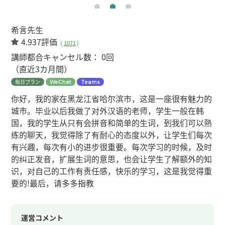
希言先生
4.937評価
(
1071
)
講師都合キャンセル数：
0回
（直近3カ月間）
毎日プラン
WeChat
Teams
你好，我的家在黑龙江省哈尔滨市，这是一座很有魅力的
城市。毕业以后我做了对外汉语的老师，学生一般在韩
国，我的学生从只有会拼音和简单的生词，到我们可以熟
练的聊天，我觉得除了有耐心的态度以外，让学生们每次
有兴趣，每次有小的进步很重要。每次学习的时候，及时
的纠正发音，扩展生词的意思，也会让学生了解额外的知
识，对自己的工作有责任感，快乐的学习，这是我觉得重
要的!最后，请多多指教
運営コメント