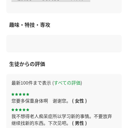
趣味・特技・専攻
生徒からの評価
最新100件まで表示 (
すべての評価
)
您要多保重身体啊 谢谢您。
( 女性 )
我不想得老人痴呆症所以学习新的事情。不要放弃
继续找新的东西。下次见吧。
( 男性 )