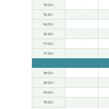
谢谢老师，我一直想知道我的汉语的弱点是什
15:00~
-
いつも解説ありがとうございます。
( 50代 男性
15:30~
-
16:00~
-
また、よろしくお願いします。
( 50代 男性 )
16:30~
-
また、よろしくお願い致します。
( 50代 男性 )
17:00~
-
いつもありがとうございます。
( 50代 男性 )
17:30~
-
いつも詳しい説明ありがとうございます。
( 5
18:00~
-
また、よろしくお願いします。
( 50代 男性 )
18:30~
-
谢谢您。下次也请多关心。
( 50代 男性 )
19:00~
-
19:30~
-
いつもありがとうございます。また、よろし