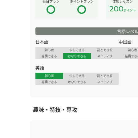
毎日プラン
ポイントプラン
体験レッスン
200
ポイント
言語レベ
日本語
中国語
初心者
少しできる
割とできる
初心者
結構できる
かなりできる
ネイティブ
結構でき
英語
初心者
少しできる
割とできる
結構できる
かなりできる
ネイティブ
趣味・特技・専攻