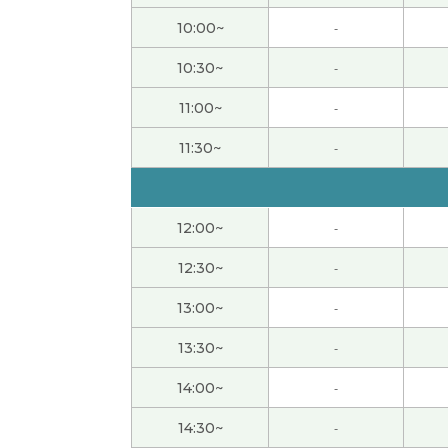
谢谢您的课。また、よろしくお願いします。
(
10:00~
-
10:30~
-
流暢な日本語でとてもわかりやすかったです
11:00~
-
いつも多くの表現をありがとうございます。
(
11:30~
-
下次也请多关照。
( 50代 男性 )
12:00~
-
また、よろしくお願いします。
( 50代 男性 )
12:30~
-
また、よろしくお願いします。
( 50代 男性 )
13:00~
-
谢谢！
( 40代 女性 )
13:30~
-
14:00~
-
谢谢！
( 40代 女性 )
14:30~
-