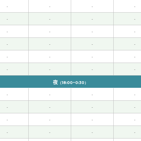
么。很高兴这次听老师的直率的感想。下次再见！
( 女性 )
-
-
-
-
 )
-
-
-
-
-
-
-
-
-
-
-
-
-
-
-
-
-
-
-
-
夜
（18:00~0:30）
0代 男性 )
-
-
-
-
-
-
-
-
-
-
-
-
-
-
-
-
くお願いします。
( 50代 男性 )