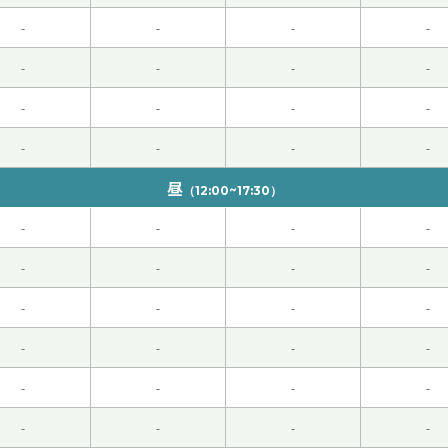
 50代 男性 )
-
-
-
-
-
-
-
-
！有難うございました。またお願い致します！
( 女性 )
-
-
-
-
 50代 男性 )
-
-
-
-
昼
（12:00~17:30）
-
-
-
-
-
-
-
-
-
-
-
-
-
-
-
-
-
-
-
-
-
-
-
-