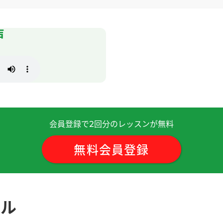
声
 )
会員登録で
回分のレッスンが無料
2
谢谢您的课!
無料会員登録
ール