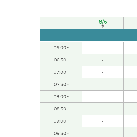
いつも細かい修正ありがとうございます。
( 5
8/6
次回もよろしくお願いします。
( 50代 男性 )
木
いつもありがとうございます。また、よろし
06:00~
-
下次也请多关照。
( 50代 男性 )
06:30~
-
07:00~
-
また、よろしくお願いします。
( 50代 男性 )
07:30~
-
次回もよろしくお願いします。
( 50代 男性 )
08:00~
-
また、よろしくお願いします。
( 50代 男性 )
08:30~
-
09:00~
-
日常で使う言葉など、教科書に載ってないこ
09:30~
-