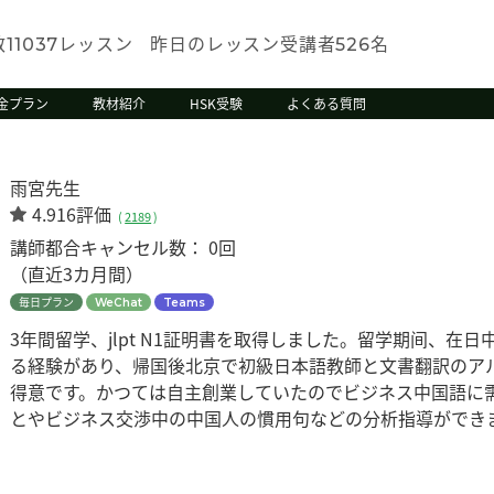
数
レッスン
昨日のレッスン受講者
名
11037
526
金プラン
教材紹介
HSK受験
よくある質問
雨宮先生
4.916評価
(
2189
)
講師都合キャンセル数：
0回
（直近3カ月間）
毎日プラン
WeChat
Teams
3年間留学、jlpt N1証明書を取得しました。留学期间、
る経験があり、帰国後北京で初級日本語教師と文書翻訳のア
得意です。かつては自主創業していたのでビジネス中国語に
とやビジネス交渉中の中国人の慣用句などの分析指導ができ