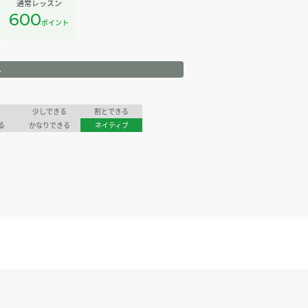
通常レッスン
600
ポイント
ル
少しできる
割とできる
る
かなりできる
ネイティブ